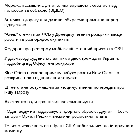
Мережа насмішила дитина, яка вирішила сховатися від
пилососа за собакою (ВІДЕО)
Аптечка в дорогу для дитини: збираємо грамотно перед
відпусткою
"Атеш" стежить за ФСБ у Донецьку: агенти розкрили місце
роботи та розпорядок окупантів
Федоров про реформу мобілізації: етапний призов та СЗЧ
У держзраді суд визнав винними двох громадян України:
подробиці від Офісу генпрокурора
Blue Origin назвала причину вибуху ракети New Glenn та
розкрила план відновлення запусків
ШІ не стане розумнішим за людину: вчений попередив про
іншу загрозу
Як склянка води вранці змінює самопочуття
«Один ведучий подорожує з ядерною зброєю, другий – без»:
автори «Орла і Решки» висміяли російський плагіат
Те, чого чекає весь світ: Іран і США наблизилися до історичного
моменту