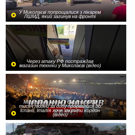
У Миколаєві попрощалися з лікарем
ЛШМД, який загинув на фронті
Через атаку РФ постраждав
магазин техніки у Миколаєві (відео)
Міграційна криза в Європі: до 10
тисяч людей за добу прорвалися до
Іспанії, Італія хоче закрити кордон
(відео)