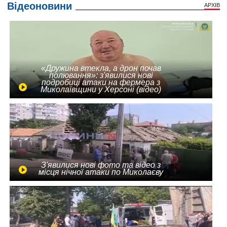
Відеоновини
АРХІВ
«Дружина втекла, а дрон почав
полювання»: з'явилися нові
подробиці атаки на фермера з
Миколаївщини у Херсоні (відео)
З'явилися нові фото та відео з
місця нічної атаки по Миколаєву