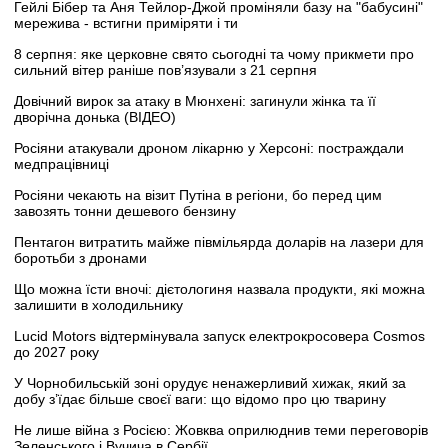
Гейлі Бібер та Аня Тейлор-Джой проміняли базу на "бабусині"
мережива - встигни приміряти і ти
8 серпня: яке церковне свято сьогодні та чому прикмети про
сильний вітер раніше пов’язували з 21 серпня
Довічний вирок за атаку в Мюнхені: загинули жінка та її
дворічна донька (ВІДЕО)
Росіяни атакували дроном лікарню у Херсоні: постраждали
медпрацівниці
Росіяни чекають на візит Путіна в регіони, бо перед цим
завозять тонни дешевого бензину
Пентагон витратить майже півмільярда доларів на лазери для
боротьби з дронами
Що можна їсти вночі: дієтологиня назвала продукти, які можна
залишити в холодильнику
Lucid Motors відтермінувала запуск електрокросовера Cosmos
до 2027 року
У Чорнобильській зоні орудує ненажерливий хижак, який за
добу з’їдає більше своєї ваги: що відомо про цю тварину
Не лише війна з Росією: Жовква оприлюднив теми переговорів
Зеленського і Вучича в Сербії