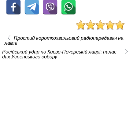
Простий короткохвильовий радіопередавач на
лампі
Російський удар по Києво-Печерській лаврі: палає
дах Успенського собору