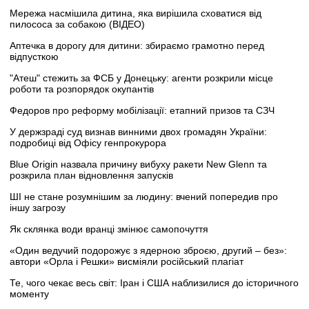
Мережа насмішила дитина, яка вирішила сховатися від
пилососа за собакою (ВІДЕО)
Аптечка в дорогу для дитини: збираємо грамотно перед
відпусткою
"Атеш" стежить за ФСБ у Донецьку: агенти розкрили місце
роботи та розпорядок окупантів
Федоров про реформу мобілізації: етапний призов та СЗЧ
У держзраді суд визнав винними двох громадян України:
подробиці від Офісу генпрокурора
Blue Origin назвала причину вибуху ракети New Glenn та
розкрила план відновлення запусків
ШІ не стане розумнішим за людину: вчений попередив про
іншу загрозу
Як склянка води вранці змінює самопочуття
«Один ведучий подорожує з ядерною зброєю, другий – без»:
автори «Орла і Решки» висміяли російський плагіат
Те, чого чекає весь світ: Іран і США наблизилися до історичного
моменту