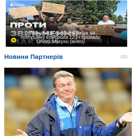
У Миколаєві пройшла акція на
підтримку комбрига 123-ї бригади
Олега Макухи (відео)