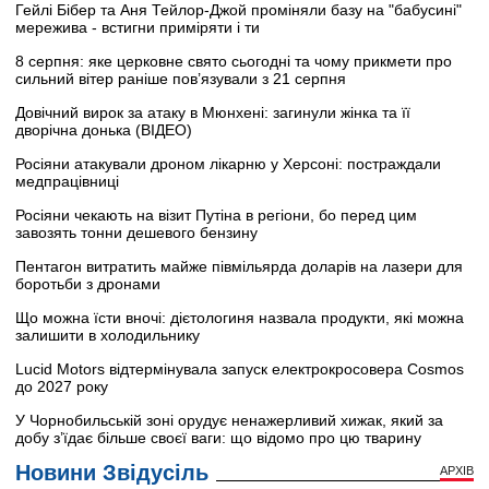
Гейлі Бібер та Аня Тейлор-Джой проміняли базу на "бабусині"
мережива - встигни приміряти і ти
8 серпня: яке церковне свято сьогодні та чому прикмети про
сильний вітер раніше пов’язували з 21 серпня
Довічний вирок за атаку в Мюнхені: загинули жінка та її
дворічна донька (ВІДЕО)
Росіяни атакували дроном лікарню у Херсоні: постраждали
медпрацівниці
Росіяни чекають на візит Путіна в регіони, бо перед цим
завозять тонни дешевого бензину
Пентагон витратить майже півмільярда доларів на лазери для
боротьби з дронами
Що можна їсти вночі: дієтологиня назвала продукти, які можна
залишити в холодильнику
Lucid Motors відтермінувала запуск електрокросовера Cosmos
до 2027 року
У Чорнобильській зоні орудує ненажерливий хижак, який за
добу з’їдає більше своєї ваги: що відомо про цю тварину
Новини Звідусіль
АРХІВ