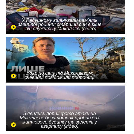
У Радушному вшанували пам'ять
загиблої родини: старший син вижив
- він служить у Миколаєві (відео)
Удар по селу під Миколаєвом:
очевидці повідомили подробиці
З'явились перші фото атаки на
Миколаєві: безпілотник пробив дах
житлового будинку та залетів у
квартиру (відео)