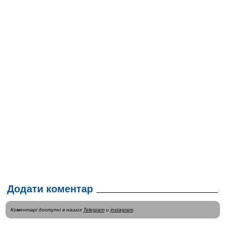
Додати коментар
Коментарі доступні в наших
Telegram
и
instagram
.