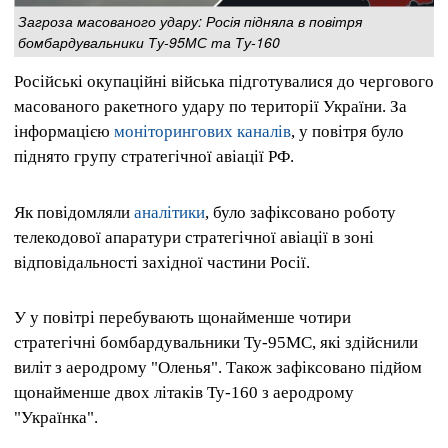
Загроза масованого удару: Росія підняла в повітря
бомбардувальники Ту-95МС та Ту-160
Російські окупаційні війська підготувалися до чергового
масованого ракетного удару по території України. За
інформацією
моніторингових каналів
, у повітря було
піднято групу стратегічної авіації РФ.
Як повідомляли
аналітики
, було зафіксовано роботу
телекодової апаратури стратегічної авіації в зоні
відповідальності західної частини Росії.
У у повітрі перебувають щонайменше чотири
стратегічні бомбардувальники Ту-95МС, які здійснили
виліт з аеродрому "Оленья". Також зафіксовано підйом
щонайменше двох літаків Ту-160 з аеродрому
"Українка".