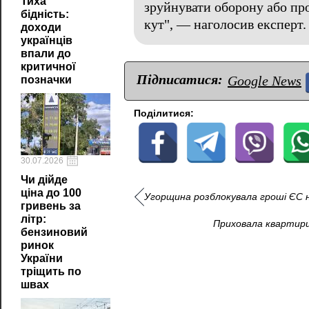
Тиха
зруйнувати оборону або про
бідність:
кут", — наголосив експерт.
доходи
українців
впали до
критичної
Підписатися:
Google News
позначки
Поділитися:
30.07.2026
Чи дійде
ціна до 100
Угорщина розблокувала гроші ЄС н
гривень за
літр:
Приховала квартири
бензиновий
ринок
України
тріщить по
швах