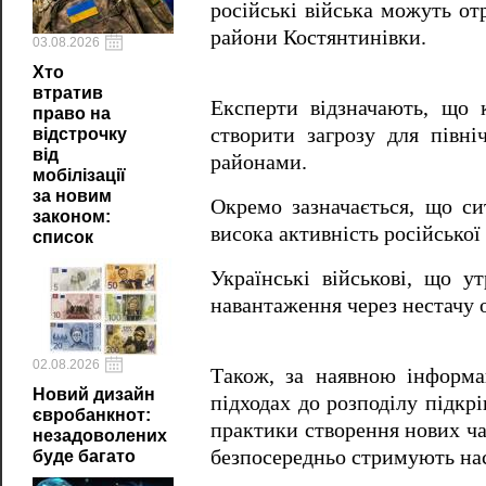
російські війська можуть от
райони Костянтинівки.
03.08.2026
Хто
втратив
Експерти відзначають, що 
право на
створити загрозу для півн
відстрочку
від
районами.
мобілізації
за новим
Окремо зазначається, що с
законом:
висока активність російсько
список
Українські військові, що 
навантаження через нестачу о
02.08.2026
Також, за наявною інформа
Новий дизайн
підходах до розподілу підкр
євробанкнот:
практики створення нових ча
незадоволених
безпосередньо стримують нас
буде багато