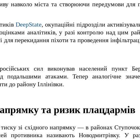
иву навколо міста та створюючи передумови для 
ітиків
DeepState
, окупаційні підрозділи активізувал
а оцінками аналітиків, у разі контролю над цим р
для перекидання піхоти та проведення інфільтрац
російських сил виконував населений пункт Бе
ед подальшими атаками. Тепер аналогічне знач
ти до району Іллінівки.
 напрямку та ризик плацдармів
тиску зі східного напрямку — в районах Ступочок
ей противника називають Новодмитрівку. У раз