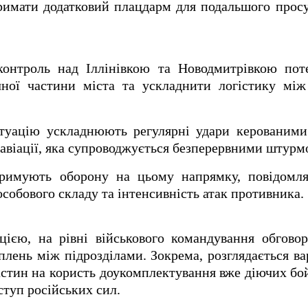
римати додатковий плацдарм для подальшого просу
контроль над Іллінівкою та Новодмитрівкою пот
ічної частини міста та ускладнити логістику мі
итуацію ускладнюють регулярні удари керованими
ї авіації, яка супроводжується безперервними штурм
утримують оборону на цьому напрямку, повідомл
собового складу та інтенсивність атак противника.
цією, на рівні військового командування обгово
іплень між підрозділами. Зокрема, розглядається в
стин на користь доукомплектування вже діючих бой
туп російських сил.