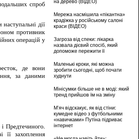
на дерево (ВІДЕО)
подальших спроб
Мережа насмішила «пікантна»
крадіжка у російському салоні
и наступальні дії
краси (ВІДЕО)
айоном противник
Загроза від спеки: лікарка
ійних операцій у
назвала дієвий спосіб, який
допоможе пережити її
Маленькі кроки, які можна
ресток, де вони
зробити сьогодні, щоб почати
ення, за даними
худнути
Мінісумки більше не в моді: який
тренд прийшов їм на зміну
М'яч відскакує, як від стіни:
кумедне відео з футбольними
«навичками» Путіна підриває
інтернет
 і Предтечиного.
і її захоплення
«Не могла навіть йти»: