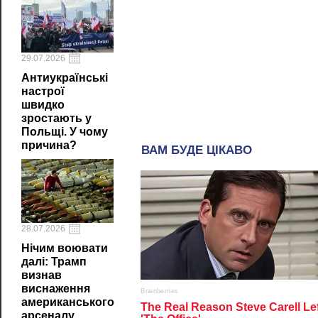
29.07.2026
Антиукраїнські
настрої
швидко
зростають у
Польщі. У чому
причина?
28.07.2026
Нічим воювати
далі: Трамп
визнав
виснаження
американського
арсеналу