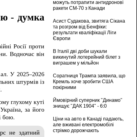
можуть потрапити антидронові
ракети CM-70 з Канади
ію - думка
Асист Судакова, звитяга Сікана
та розгром від Бенфіки:
результати кваліфікації Ліги
Європи
ійні Росії проти
В Італії дві доби шукали
ни. Водночас він
викинутий лотерейний білет з
виграшем у мільйон
іал. У 2025–2026
Соратниця Трампа заявила, що
альних штурмів із
Кремль хоче зробити США
покірними
.
Ймовірний суперник "Динамо"
ому глухому куті
знищує "ДАК 1904" - 6:0
Україна, за його
і бою.
Ціни на авто в Канаді падають,
але вживані електромобілі
стрімко дорожчають
урс не здатний