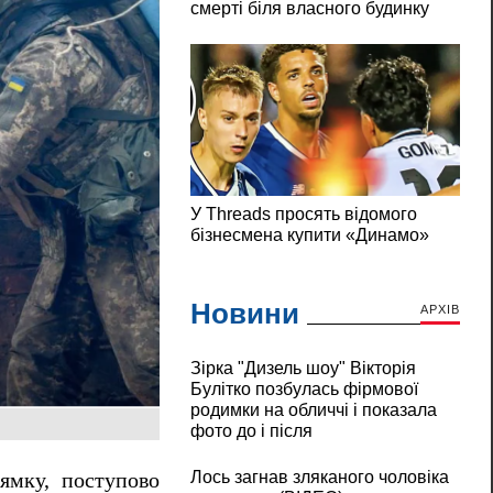
Новини
АРХІВ
Зірка "Дизель шоу" Вікторія
Булітко позбулась фірмової
родимки на обличчі і показала
фото до і після
Лось загнав зляканого чоловіка
ямку, поступово