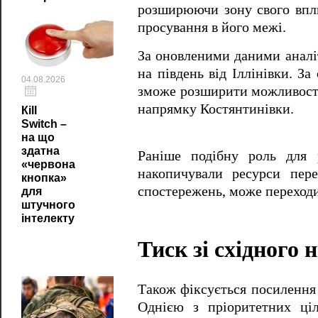
розширюючи зону свого впл
просування в його межі.
За оновленими даними анал
на південь від Іллінівки. З
04.08.2026
зможе розширити можливості 
напрямку Костянтинівки.
Кill
Switch –
на що
здатна
Раніше подібну роль для 
«червона
накопичували ресурси пер
кнопка»
спостережень, може переходи
для
штучного
інтелекту
Тиск зі східного
Також фіксується посилення 
Однією з пріоритетних ціл