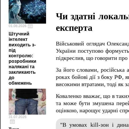
Чи здатні локал
експерта
01.08.2026
Штучний
інтелект
Військовий оглядач Олексан
виходить з-
під
України поступово формуєтьс
контролю:
підкреслив, що говорити про
розробники
налякані та
За його словами, російська 
закликають
роках бойові дії з боку РФ, 
до
обмежень
високими втратами, тоді як з
Коваленко вважає, що в таки
та може бути змушена перей
оцінкою, нарощує ударні спр
31.07.2026
"В умовах kill-зон і дин