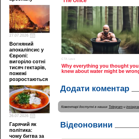
27.07.2026
Вогняний
апокаліпсис у
Європі:
вигоріло сотні
тисяч гектарів,
пожежі
розростаються
Додати коментар
Коментарі доступні в наших
Telegram
и
instagr
26.07.2026
Відеоновини
Гарячий як
політика:
чому битва за