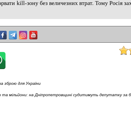
рвати kill-зону без величезних втрат. Тому Росія за
а зброю для України
 та мільйони: на Дніпропетровщині судитимуть депутатку за бр