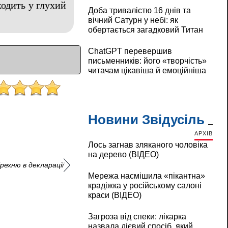
ходить у глухий
Доба тривалістю 16 днів та
вічний Сатурн у небі: як
обертається загадковий Титан
ChatGPT перевершив
письменників: його «творчість»
читачам цікавіша й емоційніша
Новини Звідусіль
АРХІВ
Лось загнав зляканого чоловіка
на дерево (ВІДЕО)
ехню в декларації
Мережа насмішила «пікантна»
крадіжка у російському салоні
краси (ВІДЕО)
Загроза від спеки: лікарка
назвала дієвий спосіб, який