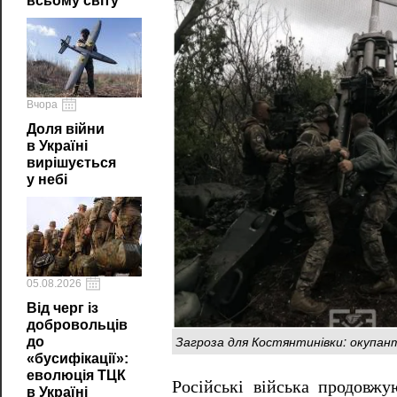
всьому світу
Вчора
Доля війни
в Україні
вирішується
у небі
05.08.2026
Від черг із
добровольців
Загроза для Костянтинівки: окупан
до
«бусифікації»:
еволюція ТЦК
Російські війська продовж
в Україні