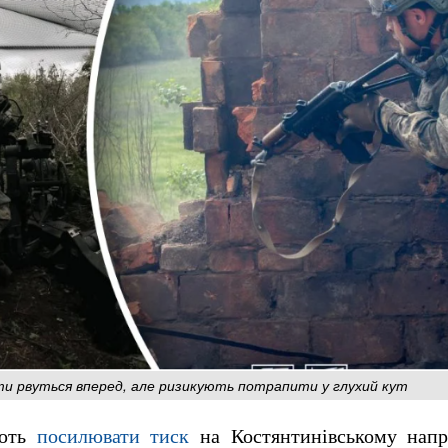
ти рвуться вперед, але ризикують потрапити у глухий кут
ують
посилювати тиск
на Костянтинівському напр