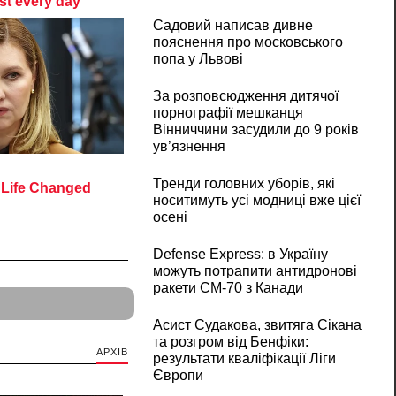
Садовий написав дивне
пояснення про московського
попа у Львові
За розповсюдження дитячої
порнографії мешканця
Вінниччини засудили до 9 років
ув’язнення
Тренди головних уборів, які
носитимуть усі модниці вже цієї
осені
Defense Express: в Україну
можуть потрапити антидронові
ракети CM-70 з Канади
Асист Судакова, звитяга Сікана
та розгром від Бенфіки:
АРХІВ
результати кваліфікації Ліги
Європи