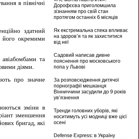
вання в північні
Дорофєєва приголомшила
зізнанням про свій стан
протягом останніх 6 місяців
Як екстремальна спека впливає
енційно здатний
на здоров’я та як захиститися
ж його окремими
від неї
Садовий написав дивне
 авіабомбами та
пояснення про московського
овими діями.
попа у Львові
яють про значне
За розповсюдження дитячої
порнографії мешканця
Вінниччини засудили до 9 років
ув’язнення
рюються зміни в
Тренди головних уборів, які
аріант зменшення
носитимуть усі модниці вже цієї
осені
ових бригад, які
Defense Express: в Україну