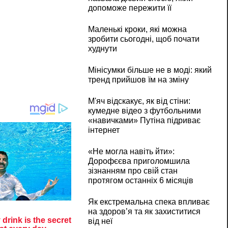
допоможе пережити її
Маленькі кроки, які можна
зробити сьогодні, щоб почати
худнути
Мінісумки більше не в моді: який
тренд прийшов їм на зміну
М'яч відскакує, як від стіни:
кумедне відео з футбольними
«навичками» Путіна підриває
інтернет
«Не могла навіть йти»:
Дорофєєва приголомшила
зізнанням про свій стан
протягом останніх 6 місяців
Як екстремальна спека впливає
на здоров’я та як захиститися
від неї