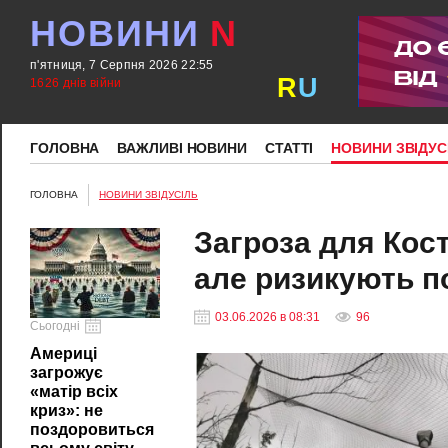
НОВИНИ
N
п'ятниця, 7 Серпня 2026 22:55
R
U
1626 днів війни
ГОЛОВНА
ВАЖЛИВІ НОВИНИ
СТАТТІ
НОВИНИ ЗВІДУС
ГОЛОВНА
НОВИНИ ЗВІДУСІЛЬ
Загроза для Кост
але ризикують по
03.06.2026 в 08:31
96
Сьогодні
Америці
загрожує
«матір всіх
криз»: не
поздоровиться