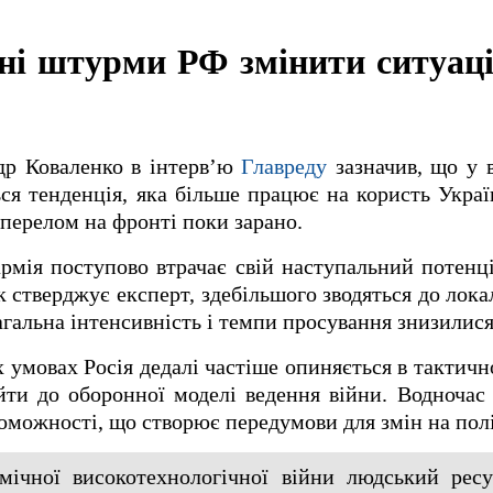
ьні штурми РФ змінити ситуац
др Коваленко в інтерв’ю
Главреду
зазначив, що у в
я тенденція, яка більше працює на користь Украї
 перелом на фронті поки зарано.
армія поступово втрачає свій наступальний потенц
як стверджує експерт, здебільшого зводяться до лок
агальна інтенсивність і темпи просування знизилися
х умовах Росія дедалі частіше опиняється в тактичн
ти до оборонної моделі ведення війни. Водночас 
оможності, що створює передумови для змін на пол
амічної високотехнологічної війни людський рес