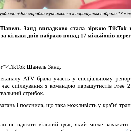
рйозне відео стрибка журналістки з парашутом набрало 17 міль
анель Занд випадково стала зіркою TikTok п
за кілька днів набрало понад 17 мільйонів перег
ner">TikTok Шанель Занд.
леканалу ATV брала участь у спеціальному репор
 час спілкування з командою парашутистів Free 2
увальний стрибок.
агань і пояснила, що така можливість у країні тра
ли не вдягати вільний одяг, який може заважати 