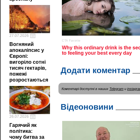
27.07.2026
Вогняний
апокаліпсис у
Європі:
вигоріло сотні
тисяч гектарів,
Додати коментар
пожежі
розростаються
Коментарі доступні в наших
Telegram
и
instagr
Відеоновини
26.07.2026
Гарячий як
політика:
чому битва за