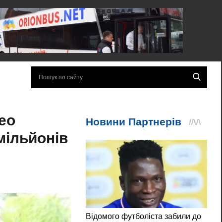
ео
мільйонів