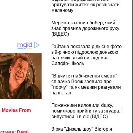
врятувати життя: як розпізнати
меланому
Мережа захопив бобер, який
знає правила дорожнього руху
(ВІДЕО)
Гайтана показала рідкісне фото
з 9-річною підрослою донькою
на пляжі: який вигляд має
Сапфір-Ніколь
"Відчуття наближення смерті":
співачка Вояж заявила про
"порчу" та як медики реагували
на її стан
Пожежники виловили кішку,
помилково прийняту за ягуара, і
випустили її в ліс (ВІДЕО)
Зірка "Дизель шоу" Вікторія