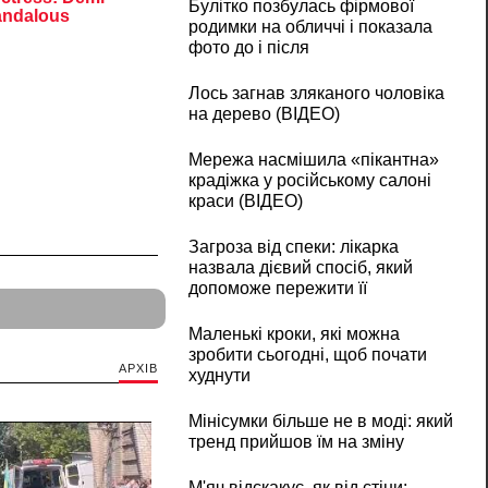
Булітко позбулась фірмової
родимки на обличчі і показала
фото до і після
Лось загнав зляканого чоловіка
на дерево (ВІДЕО)
Мережа насмішила «пікантна»
крадіжка у російському салоні
краси (ВІДЕО)
Загроза від спеки: лікарка
назвала дієвий спосіб, який
допоможе пережити її
Маленькі кроки, які можна
зробити сьогодні, щоб почати
АРХІВ
худнути
Мінісумки більше не в моді: який
тренд прийшов їм на зміну
М'яч відскакує, як від стіни: