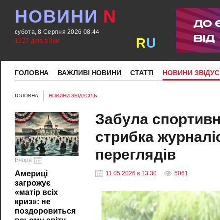
НОВИНИ
N
субота, 8 Серпня 2026 08:44
R
U
1627 днів війни
ГОЛОВНА
ВАЖЛИВІ НОВИНИ
СТАТТІ
НОВИНИ ЗВІДУС
ГОЛОВНА
НОВИНИ ЗВІДУСІЛЬ
Забула спортивн
стрибка журналі
переглядів
Вчора
Америці
11.05.2026 в 13:30
5061
загрожує
«матір всіх
криз»: не
поздоровиться