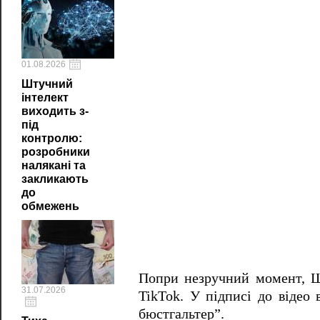
01.08.2026
Штучний
інтелект
виходить з-
під
контролю:
розробники
налякані та
закликають
до
обмежень
Попри незручний момент, Ша
31.07.2026
TikTok. У підписі до відео
бюстгальтер”.