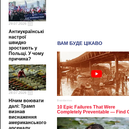
29.07.2026
Антиукраїнські
настрої
швидко
зростають у
Польщі. У чому
причина?
28.07.2026
Нічим воювати
далі: Трамп
визнав
виснаження
американського
арсеналу