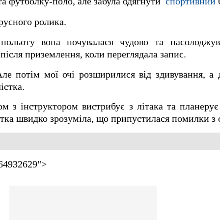
а футболку-поло, але забула одягнути
спортивний
русного ролика.
польоту вона почувалася чудово та насолоджув
після приземлення, коли переглядала запис.
ле потім мої очі розширилися від здивування, а 
істка.
ом з інструктором вистрибує з літака та планерує 
тка швидко зрозуміла, що припустилася помилки з 
664932629">