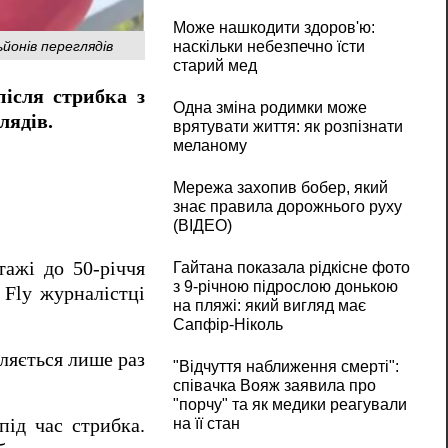
Може нашкодити здоров'ю:
йонів переглядів
наскільки небезпечно їсти
старий мед
ісля стрибка з
Одна зміна родимки може
лядів.
врятувати життя: як розпізнати
меланому
Мережа захопив бобер, який
знає правила дорожнього руху
(ВІДЕО)
тажі до 50-річчя
Гайтана показала рідкісне фото
з 9-річною підрослою донькою
 Fly журналістці
на пляжі: який вигляд має
Сапфір-Ніколь
пляється лише раз
"Відчуття наближення смерті":
співачка Вояж заявила про
"порчу" та як медики реагували
під час стрибка.
на її стан