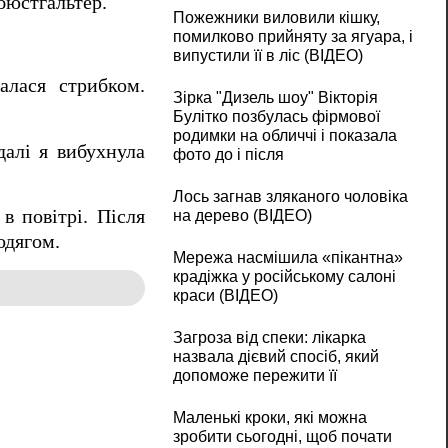
бюстгальтер.
Пожежники виловили кішку,
помилково прийняту за ягуара, і
випустили її в ліс (ВІДЕО)
алася стрибком.
Зірка "Дизель шоу" Вікторія
Булітко позбулась фірмової
родимки на обличчі і показала
далі я вибухнула
фото до і після
Лось загнав зляканого чоловіка
в повітрі. Після
на дерево (ВІДЕО)
одягом.
Мережа насмішила «пікантна»
крадіжка у російському салоні
краси (ВІДЕО)
Загроза від спеки: лікарка
назвала дієвий спосіб, який
допоможе пережити її
Маленькі кроки, які можна
зробити сьогодні, щоб почати