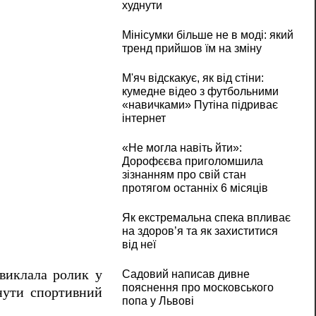
худнути
Мінісумки більше не в моді: який
тренд прийшов їм на зміну
М'яч відскакує, як від стіни:
кумедне відео з футбольними
«навичками» Путіна підриває
інтернет
«Не могла навіть йти»:
Дорофєєва приголомшила
зізнанням про свій стан
протягом останніх 6 місяців
Як екстремальна спека впливає
на здоров’я та як захиститися
від неї
виклала ролик у
Садовий написав дивне
пояснення про московського
гнути спортивний
попа у Львові