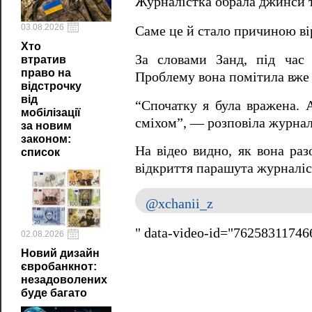
Журналістка обрала джинси т
03.08.2026
Саме це й стало причиною ві
Хто
За словами Занд, під час 
втратив
право на
Проблему вона помітила вже 
відстрочку
від
“Спочатку я була вражена. А
мобілізації
сміхом”, — розповіла журнал
за новим
законом:
На відео видно, як вона раз
список
відкриття парашута журналіс
@xchanii_z
" data-video-id="7625831174
02.08.2026
Новий дизайн
євробанкнот:
незадоволених
буде багато