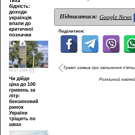
Тиха
бідність:
доходи
Підписатися:
Google News
українців
впали до
критичної
Поділитися:
позначки
Трамп заявив про звільнення п'ятьох 
30.07.2026
Чи дійде
Розкішний ювілей
ціна до 100
гривень за
літр:
бензиновий
ринок
України
тріщить по
швах