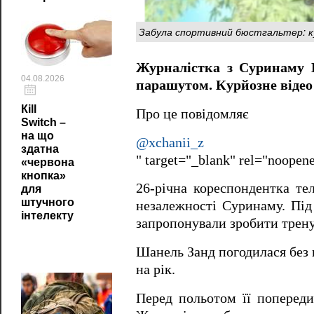
Забула спортивний бюстгальтер: ку
Журналістка з Суринаму Ш
04.08.2026
парашутом. Курйозне відео 
Кill
Про це повідомляє
Switch –
на що
@xchanii_z
здатна
" target="_blank" rel="noope
«червона
кнопка»
26-річна кореспондентка те
для
штучного
незалежності Суринаму. Під
інтелекту
запропонували зробити трен
Шанель Занд погодилася без в
на рік.
Перед польотом її попереди