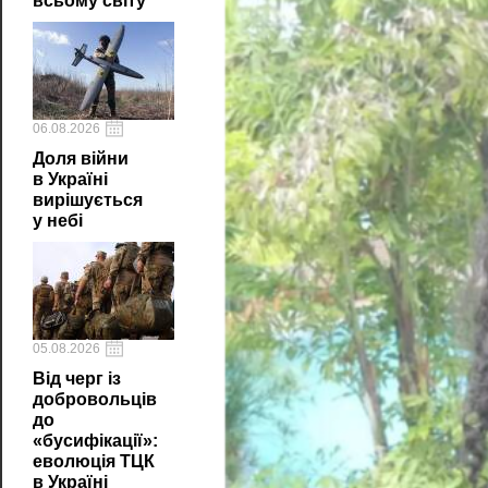
всьому світу
06.08.2026
Доля війни
в Україні
вирішується
у небі
05.08.2026
Від черг із
добровольців
до
«бусифікації»:
еволюція ТЦК
в Україні