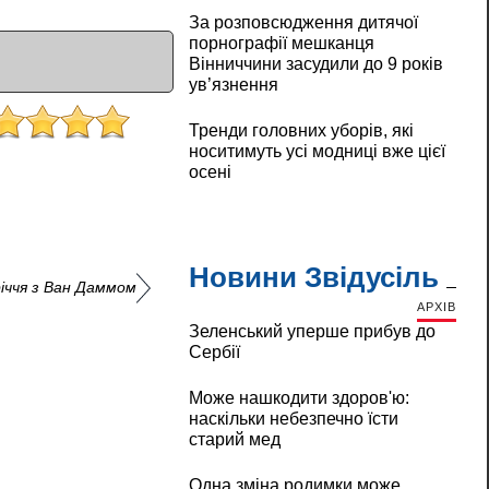
За розповсюдження дитячої
порнографії мешканця
Вінниччини засудили до 9 років
ув’язнення
Тренди головних уборів, які
носитимуть усі модниці вже цієї
осені
Новини Звідусіль
річчя з Ван Даммом
АРХІВ
Зеленський уперше прибув до
Сербії
Може нашкодити здоров'ю:
наскільки небезпечно їсти
старий мед
Одна зміна родимки може