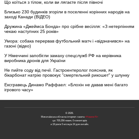
Що коїться з тілом, коли ви лягаєте після півночі
Близько 230 будинків згоріли в поселенні корінних народів на
заході Канади (ВІДЕО)
Дружина «Джеймса Бонда» про срібне весілля: «З нетерпінням
чекаю наступних 25 років»
Умора: собака перервав футбольний матч і «відзначився» на
газоні (відео)
У Німеччині запобігли замаху спецслужб РФ на керівника
виробника дронів для України
Не пийте соду від печії. Гастроентеролог пояснив, як
бікарбонат натрію провокує "смертельний рикошет" у шлунку
Ексгравець Динамо Раффаел: «Блохін не давав мені багато
ігрового часу»
© 2026.
Миколаївська обласна інтернет-газета
«Новини N»
це: 705,356 новин, 0 коментарів
и 19 років 5 місяців 24 дня онлайн.