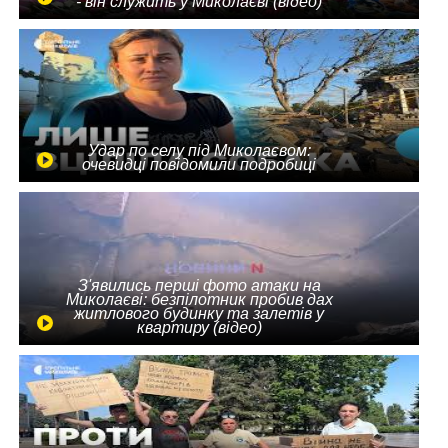
- він служить у Миколаєві (відео)
Удар по селу під Миколаєвом:
очевидці повідомили подробиці
З'явились перші фото атаки на
Миколаєві: безпілотник пробив дах
житлового будинку та залетів у
квартиру (відео)