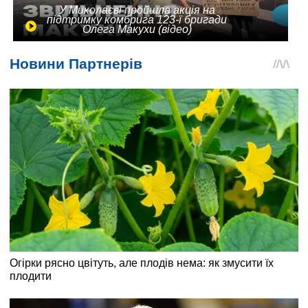
У Миколаєві пройшла акція на
підтримку комбрига 123-ї бригади
Олега Макухи (відео)