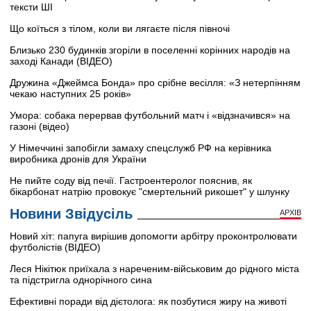
тексти ШІ
Що коїться з тілом, коли ви лягаєте після півночі
Близько 230 будинків згоріли в поселенні корінних народів на
заході Канади (ВІДЕО)
Дружина «Джеймса Бонда» про срібне весілля: «З нетерпінням
чекаю наступних 25 років»
Умора: собака перервав футбольний матч і «відзначився» на
газоні (відео)
У Німеччині запобігли замаху спецслужб РФ на керівника
виробника дронів для України
Не пийте соду від печії. Гастроентеролог пояснив, як
бікарбонат натрію провокує "смертельний рикошет" у шлунку
Новини Звідусіль
АРХІВ
Новий хіт: папуга вирішив допомогти арбітру проконтролювати
футболістів (ВІДЕО)
Леся Нікітюк приїхала з нареченим-військовим до рідного міста
та підстригла однорічного сина
Ефективні поради від дієтолога: як позбутися жиру на животі