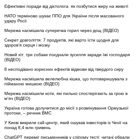
Ефективні поради від дієтолога: як позбутися жиру на животі
НАТО терміново шукає ППО для України після масованого
удару Росії
Мережа насмішила суперечка горил через дощ (ВІДЕО)
Секрет довголіття: 7 продуктів, які варто їсти щодня для
здоров’я серця і мозку
Новий хіт: три собаки поєднали зусилля заради їжі господаря
(ВІДЕО)
8 несподівано корисних ефектів відмови від твердого сиру
Мережа насмішила велелюбна кішка, що потоваришувала з
пійманою мишкою (ВІДЕО)
Мережа насмішили коти, які пильно спостерігають за грою в
м'яч (ВІДЕО)
Україна готова долучитися до місії з розмінування Ормузької
протоки, – речник ВМС
У Києві викрили call-центр, який ошукав інвесторів із Чехії на
понад 8,4 млн гривень
ChatGPT переміг письменників у сліпому тесті: читачі обрали