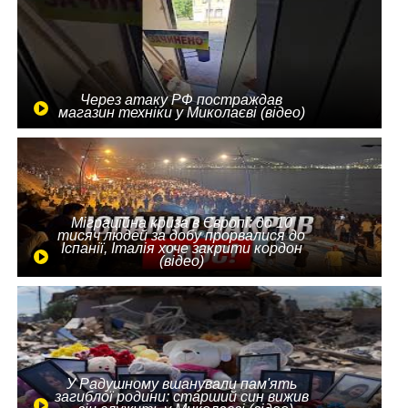
Через атаку РФ постраждав
магазин техніки у Миколаєві (відео)
Міграційна криза в Європі: до 10
тисяч людей за добу прорвалися до
Іспанії, Італія хоче закрити кордон
(відео)
У Радушному вшанували пам'ять
загиблої родини: старший син вижив