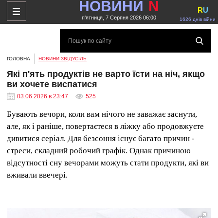
НОВИНИ
N
R
U
п'ятниця, 7 Серпня 2026 06:00
1626 днів війни
ГОЛОВНА
НОВИНИ ЗВІДУСІЛЬ
Які п'ять продуктів не варто їсти на ніч, якщо
ви хочете виспатися
03.06.2026 в 23:47
525
Бувають вечори, коли вам нічого не заважає заснути,
але, як і раніше, повертаєтеся в ліжку або продовжуєте
дивитися серіал. Для безсоння існує багато причин -
стреси, складний робочий графік. Однак причиною
відсутності сну вечорами можуть стати продукти, які ви
вживали ввечері.