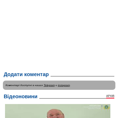
Додати коментар
Коментарі доступні в наших
Telegram
и
instagram
.
Відеоновини
АРХІВ