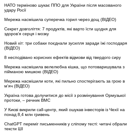
НАТО терміново шукає ППО для України після масованого
удару Росії
Мережа насмішила суперечка горил через дощ (ВІДЕО)
Секрет довголіття: 7 продуктів, які варто їсти щодня для
здоров’я серця і мозку
Новий хіт: три собаки поєднали зусилля заради їжі господаря
(ВІДЕО)
8 несподівано корисних ефектів відмови від твердого сиру
Мережа насмішила велелюбна кішка, що потоваришувала з
пійманою мишкою (ВІДЕО)
Мережа насмішили коти, які пильно спостерігають за грою в
м'яч (ВІДЕО)
Україна готова долучитися до місії з розмінування Ормузької
протоки, – речник ВМС
У Києві викрили call-центр, який ошукав інвесторів із Чехії на
понад 8,4 млн гривень
ChatGPT переміг письменників у сліпому тесті: читачі обрали
тексти ШІ