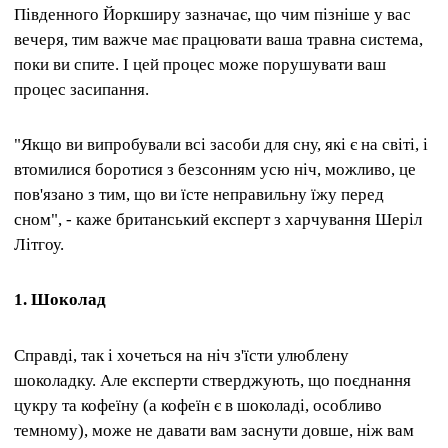
Південного Йоркширу зазначає, що чим пізніше у вас
вечеря, тим важче має працювати ваша травна система,
поки ви спите. І цей процес може порушувати ваш
процес засипання.
"Якщо ви випробували всі засоби для сну, які є на світі, і
втомилися боротися з безсонням усю ніч, можливо, це
пов'язано з тим, що ви їсте неправильну їжу перед
сном", - каже британський експерт з харчування Шеріл
Літгоу.
1. Шоколад
Справді, так і хочеться на ніч з'їсти улюблену
шоколадку. Але експерти стверджують, що поєднання
цукру та кофеїну (а кофеїн є в шоколаді, особливо
темному), може не давати вам заснути довше, ніж вам