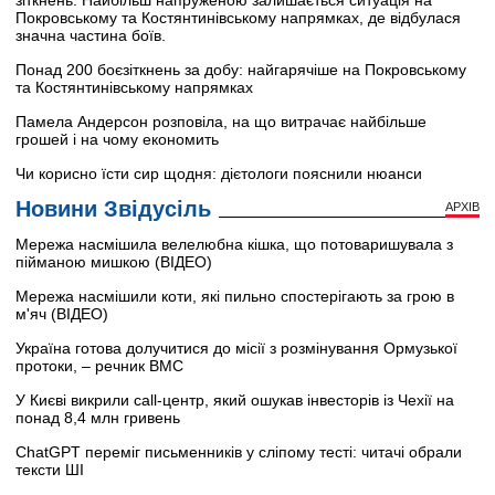
Покровському та Костянтинівському напрямках, де відбулася
значна частина боїв.
Понад 200 боєзіткнень за добу: найгарячіше на Покровському
та Костянтинівському напрямках
Памела Андерсон розповіла, на що витрачає найбільше
грошей і на чому економить
Чи корисно їсти сир щодня: дієтологи пояснили нюанси
Новини Звідусіль
АРХІВ
Мережа насмішила велелюбна кішка, що потоваришувала з
пійманою мишкою (ВІДЕО)
Мережа насмішили коти, які пильно спостерігають за грою в
м'яч (ВІДЕО)
Україна готова долучитися до місії з розмінування Ормузької
протоки, – речник ВМС
У Києві викрили call-центр, який ошукав інвесторів із Чехії на
понад 8,4 млн гривень
ChatGPT переміг письменників у сліпому тесті: читачі обрали
тексти ШІ