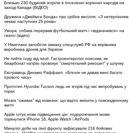
Близько 230 будинків згоріли в поселенні корінних народів на
заході Канади (ВІДЕО)
Дружина «Джеймса Бонда» про срібне весілля: «З нетерпінням
чекаю наступних 25 років»
Умора: собака перервав футбольний матч і «відзначився» на
газоні (відео)
У Німеччині запобігли замаху спецслужб РФ на керівника
виробника дронів для України
Не пийте соду від печії. Гастроентеролог пояснив, як
бікарбонат натрію провокує "смертельний рикошет" у шлунку
Ексгравець Динамо Раффаел: «Блохін не давав мені багато
ігрового часу»
Прототип Hyundai Tucson ледь не згорів під час випробувань у
горах
Мозок “оживає” від новизни: що варто змінити у повсякденному
житті
Apple готує нове підвищення цін: подорожчання може
торкнутися iPhone 18, Apple Watch і AirPods
Минулої доби на лінії фронту зафіксували 216 бойових
зіткнень. Найбільш напруженою залишається ситуація на