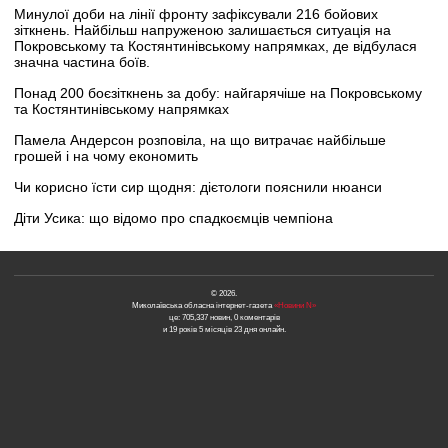
Минулої доби на лінії фронту зафіксували 216 бойових
зіткнень. Найбільш напруженою залишається ситуація на
Покровському та Костянтинівському напрямках, де відбулася
значна частина боїв.
Понад 200 боєзіткнень за добу: найгарячіше на Покровському
та Костянтинівському напрямках
Памела Андерсон розповіла, на що витрачає найбільше
грошей і на чому економить
Чи корисно їсти сир щодня: дієтологи пояснили нюанси
Діти Усика: що відомо про спадкоємців чемпіона
© 2026.
Миколаївська обласна інтернет-газета
«Новини N»
це: 705,337 новин, 0 коментарів
и 19 років 5 місяців 23 дня онлайн.