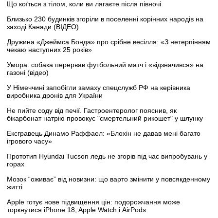
Що коїться з тілом, коли ви лягаєте після півночі
Близько 230 будинків згоріли в поселенні корінних народів на
заході Канади (ВІДЕО)
Дружина «Джеймса Бонда» про срібне весілля: «З нетерпінням
чекаю наступних 25 років»
Умора: собака перервав футбольний матч і «відзначився» на
газоні (відео)
У Німеччині запобігли замаху спецслужб РФ на керівника
виробника дронів для України
Не пийте соду від печії. Гастроентеролог пояснив, як
бікарбонат натрію провокує "смертельний рикошет" у шлунку
Ексгравець Динамо Раффаел: «Блохін не давав мені багато
ігрового часу»
Прототип Hyundai Tucson ледь не згорів під час випробувань у
горах
Мозок “оживає” від новизни: що варто змінити у повсякденному
житті
Apple готує нове підвищення цін: подорожчання може
торкнутися iPhone 18, Apple Watch і AirPods