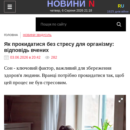
НОВИНИ
N
R
U
четвер, 6 Серпня 2026 21:18
1625 днів війни
ГОЛОВНА
НОВИНИ ЗВІДУСІЛЬ
Як прокидатися без стресу для організму:
відповідь вчених
03.06.2026 в 20:42
282
Сон - ключовий фактор, важливий для збереження
здоров'я людини. Вранці потрібно прокидатися так, щоб
цей процес не був стресовим.