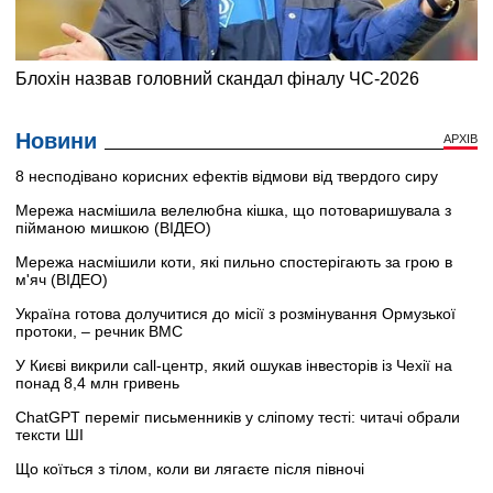
Новини
АРХІВ
8 несподівано корисних ефектів відмови від твердого сиру
Мережа насмішила велелюбна кішка, що потоваришувала з
пійманою мишкою (ВІДЕО)
Мережа насмішили коти, які пильно спостерігають за грою в
м'яч (ВІДЕО)
Україна готова долучитися до місії з розмінування Ормузької
протоки, – речник ВМС
У Києві викрили call-центр, який ошукав інвесторів із Чехії на
понад 8,4 млн гривень
ChatGPT переміг письменників у сліпому тесті: читачі обрали
тексти ШІ
Що коїться з тілом, коли ви лягаєте після півночі