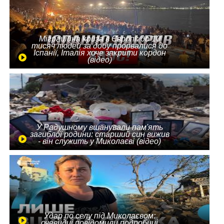
Міграційна криза в Європі: до 10
тисяч людей за добу прорвалися до
Іспанії, Італія хоче закрити кордон
(відео)
У Радушному вшанували пам'ять
загиблої родини: старший син вижив
- він служить у Миколаєві (відео)
Удар по селу під Миколаєвом:
очевидці повідомили подробиці