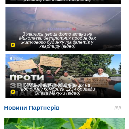
З'явились перші фото атаки на
Миколаєві: безпілотник пробив дах
житлового будинку та залетів у
квартиру (відео)
У Миколаєві пройшла акція на
підтримку комбрига 123-ї бригади
Олега Макухи (відео)