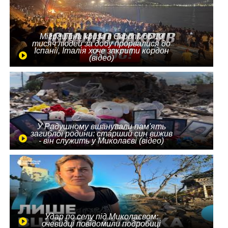
Міграційна криза в Європі: до 10
тисяч людей за добу прорвалися до
Іспанії, Італія хоче закрити кордон
(відео)
У Радушному вшанували пам'ять
загиблої родини: старший син вижив
- він служить у Миколаєві (відео)
Удар по селу під Миколаєвом:
очевидці повідомили подробиці