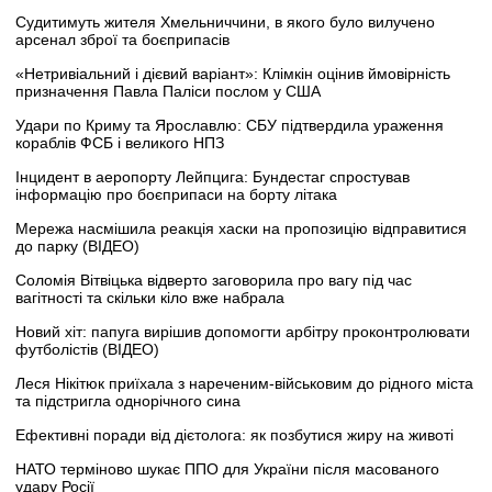
Судитимуть жителя Хмельниччини, в якого було вилучено
арсенал зброї та боєприпасів
«Нетривіальний і дієвий варіант»: Клімкін оцінив ймовірність
призначення Павла Паліси послом у США
Удари по Криму та Ярославлю: СБУ підтвердила ураження
кораблів ФСБ і великого НПЗ
Інцидент в аеропорту Лейпцига: Бундестаг спростував
інформацію про боєприпаси на борту літака
Мережа насмішила реакція хаски на пропозицію відправитися
до парку (ВІДЕО)
Соломія Вітвіцька відверто заговорила про вагу під час
вагітності та скільки кіло вже набрала
Новий хіт: папуга вирішив допомогти арбітру проконтролювати
футболістів (ВІДЕО)
Леся Нікітюк приїхала з нареченим-військовим до рідного міста
та підстригла однорічного сина
Ефективні поради від дієтолога: як позбутися жиру на животі
НАТО терміново шукає ППО для України після масованого
удару Росії