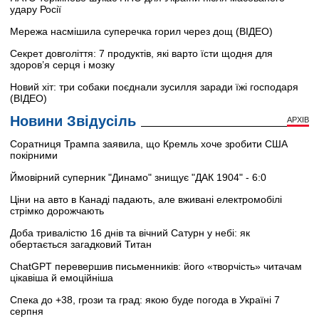
удару Росії
Мережа насмішила суперечка горил через дощ (ВІДЕО)
Секрет довголіття: 7 продуктів, які варто їсти щодня для
здоров’я серця і мозку
Новий хіт: три собаки поєднали зусилля заради їжі господаря
(ВІДЕО)
Новини Звідусіль
АРХІВ
Соратниця Трампа заявила, що Кремль хоче зробити США
покірними
Ймовірний суперник "Динамо" знищує "ДАК 1904" - 6:0
Ціни на авто в Канаді падають, але вживані електромобілі
стрімко дорожчають
Доба тривалістю 16 днів та вічний Сатурн у небі: як
обертається загадковий Титан
ChatGPT перевершив письменників: його «творчість» читачам
цікавіша й емоційніша
Спека до +38, грози та град: якою буде погода в Україні 7
серпня