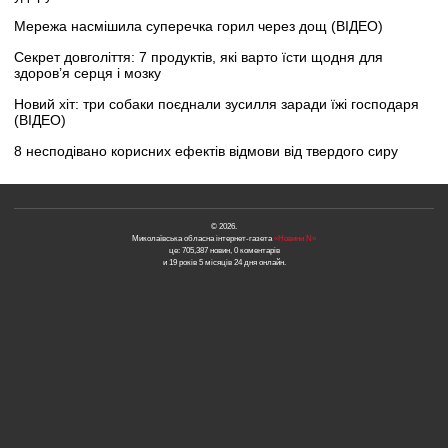
Мережа насмішила суперечка горил через дощ (ВІДЕО)
Секрет довголіття: 7 продуктів, які варто їсти щодня для
здоров’я серця і мозку
Новий хіт: три собаки поєднали зусилля заради їжі господаря
(ВІДЕО)
8 несподівано корисних ефектів відмови від твердого сиру
© 2026.
Миколаївська обласна інтернет-газета
«Новини N»
це: 705,387 новин, 0 коментарів
и 19 років 5 місяців 24 дня онлайн.