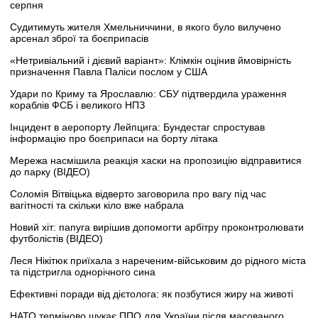
серпня
Судитимуть жителя Хмельниччини, в якого було вилучено
арсенал зброї та боєприпасів
«Нетривіальний і дієвий варіант»: Клімкін оцінив ймовірність
призначення Павла Паліси послом у США
Удари по Криму та Ярославлю: СБУ підтвердила ураження
кораблів ФСБ і великого НПЗ
Інцидент в аеропорту Лейпцига: Бундестаг спростував
інформацію про боєприпаси на борту літака
Мережа насмішила реакція хаски на пропозицію відправитися
до парку (ВІДЕО)
Соломія Вітвіцька відверто заговорила про вагу під час
вагітності та скільки кіло вже набрала
Новий хіт: папуга вирішив допомогти арбітру проконтролювати
футболістів (ВІДЕО)
Леся Нікітюк приїхала з нареченим-військовим до рідного міста
та підстригла однорічного сина
Ефективні поради від дієтолога: як позбутися жиру на животі
НАТО терміново шукає ППО для України після масованого