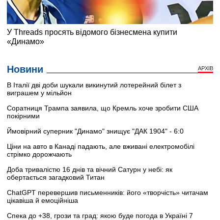
Новини
АРХІВ
В Італії дві доби шукали викинутий лотерейний білет з
виграшем у мільйон
Соратниця Трампа заявила, що Кремль хоче зробити США
покірними
Ймовірний суперник "Динамо" знищує "ДАК 1904" - 6:0
Ціни на авто в Канаді падають, але вживані електромобілі
стрімко дорожчають
Доба тривалістю 16 днів та вічний Сатурн у небі: як
обертається загадковий Титан
ChatGPT перевершив письменників: його «творчість» читачам
цікавіша й емоційніша
Спека до +38, грози та град: якою буде погода в Україні 7