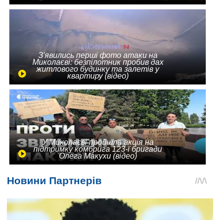
З'явились перші фото атаки на
Миколаєві: безпілотник пробив дах
житлового будинку та залетів у
квартиру (відео)
У Миколаєві пройшла акція на
підтримку комбрига 123-ї бригади
Олега Макухи (відео)