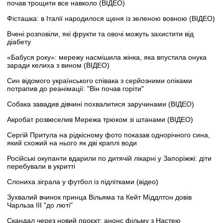
почав трощити все навколо (ВІДЕО)
Фісташка: в Італії народилося щеня із зеленою вовною (ВІДЕО)
Вчені розповіли, які фрукти та овочі можуть захистити від
діабету
«Бабуся року»: мережу насмішила жінка, яка впустила онука
заради келиха з вином (ВІДЕО)
Син відомого українського співака з серйозними опіками
потрапив до реанімації: "Він почав горіти"
Собака завадив дівчині похвалитися заручинами (ВІДЕО)
Акробат розвеселив Мережа трюком зі штанами (ВІДЕО)
Сергій Притула на рідкісному фото показав однорічного сина,
який схожий на нього як дві краплі води
Російські окупанти вдарили по дитячій лікарні у Запоріжжі: діти
перебували в укритті
Слониха зіграла у футбол із підлітками (відео)
Зухвалий вчинок принца Вільяма та Кейт Міддлтон довів
Чарльза III "до люті"
Скандал через новий проєкт: анонс фільму з Настею