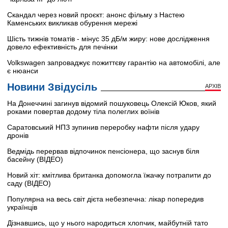
Скандал через новий проєкт: анонс фільму з Настею
Каменських викликав обурення мережі
Шість тижнів томатів - мінус 35 дБ/м жиру: нове дослідження
довело ефективність для печінки
Volkswagen запроваджує пожиттєву гарантію на автомобілі, але
є нюанси
Новини Звідусіль
АРХІВ
На Донеччині загинув відомий пошуковець Олексій Юков, який
роками повертав додому тіла полеглих воїнів
Саратовський НПЗ зупинив переробку нафти після удару
дронів
Ведмідь перервав відпочинок пенсіонера, що заснув біля
басейну (ВІДЕО)
Новий хіт: кмітлива британка допомогла їжачку потрапити до
саду (ВІДЕО)
Популярна на весь світ дієта небезпечна: лікар попередив
українців
Дізнавшись, що у нього народиться хлопчик, майбутній тато