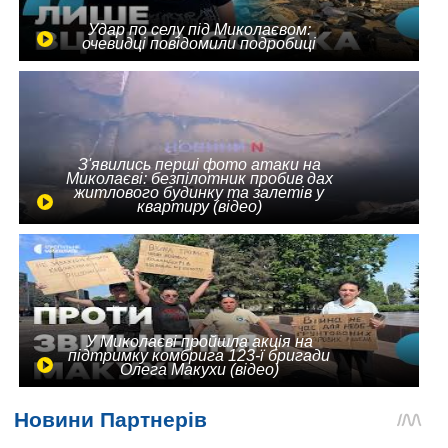
Удар по селу під Миколаєвом:
очевидці повідомили подробиці
З'явились перші фото атаки на
Миколаєві: безпілотник пробив дах
житлового будинку та залетів у
квартиру (відео)
У Миколаєві пройшла акція на
підтримку комбрига 123-ї бригади
Олега Макухи (відео)