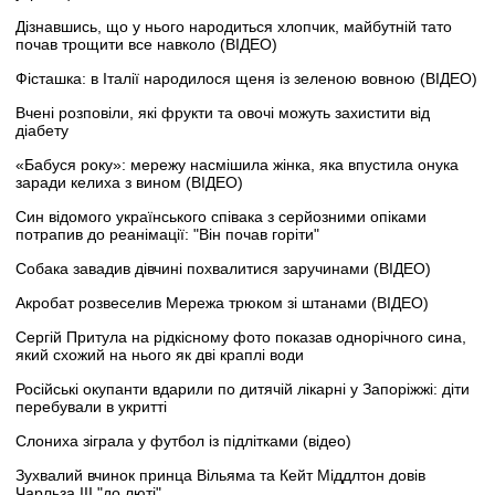
Дізнавшись, що у нього народиться хлопчик, майбутній тато
почав трощити все навколо (ВІДЕО)
Фісташка: в Італії народилося щеня із зеленою вовною (ВІДЕО)
Вчені розповіли, які фрукти та овочі можуть захистити від
діабету
«Бабуся року»: мережу насмішила жінка, яка впустила онука
заради келиха з вином (ВІДЕО)
Син відомого українського співака з серйозними опіками
потрапив до реанімації: "Він почав горіти"
Собака завадив дівчині похвалитися заручинами (ВІДЕО)
Акробат розвеселив Мережа трюком зі штанами (ВІДЕО)
Сергій Притула на рідкісному фото показав однорічного сина,
який схожий на нього як дві краплі води
Російські окупанти вдарили по дитячій лікарні у Запоріжжі: діти
перебували в укритті
Слониха зіграла у футбол із підлітками (відео)
Зухвалий вчинок принца Вільяма та Кейт Міддлтон довів
Чарльза III "до люті"