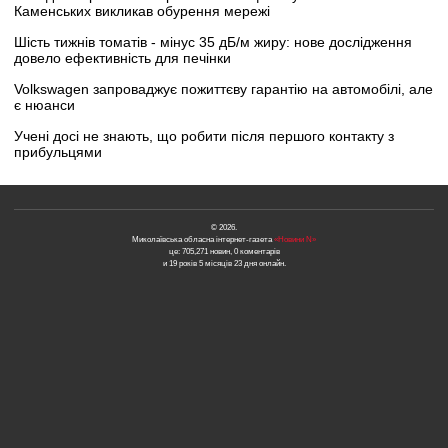
Каменських викликав обурення мережі
Шість тижнів томатів - мінус 35 дБ/м жиру: нове дослідження
довело ефективність для печінки
Volkswagen запроваджує пожиттєву гарантію на автомобілі, але
є нюанси
Учені досі не знають, що робити після першого контакту з
прибульцями
© 2026.
Миколаївська обласна інтернет-газета
«Новини N»
це: 705,271 новин, 0 коментарів
и 19 років 5 місяців 23 дня онлайн.