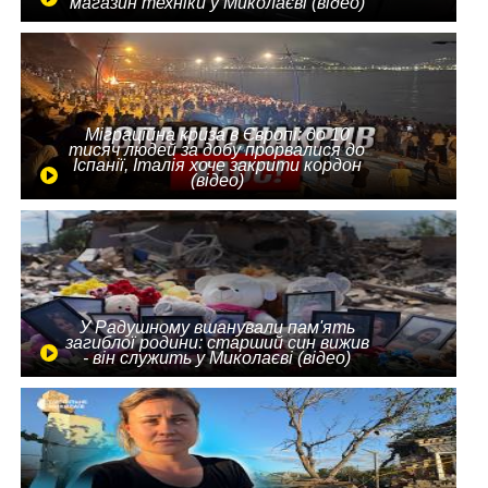
магазин техніки у Миколаєві (відео)
Міграційна криза в Європі: до 10
тисяч людей за добу прорвалися до
Іспанії, Італія хоче закрити кордон
(відео)
У Радушному вшанували пам'ять
загиблої родини: старший син вижив
- він служить у Миколаєві (відео)