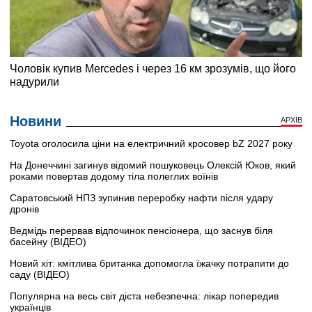
Новини
АРХІВ
Toyota оголосила ціни на електричний кросовер bZ 2027 року
На Донеччині загинув відомий пошуковець Олексій Юков, який
роками повертав додому тіла полеглих воїнів
Саратовський НПЗ зупинив переробку нафти після удару
дронів
Ведмідь перервав відпочинок пенсіонера, що заснув біля
басейну (ВІДЕО)
Новий хіт: кмітлива британка допомогла їжачку потрапити до
саду (ВІДЕО)
Популярна на весь світ дієта небезпечна: лікар попередив
українців