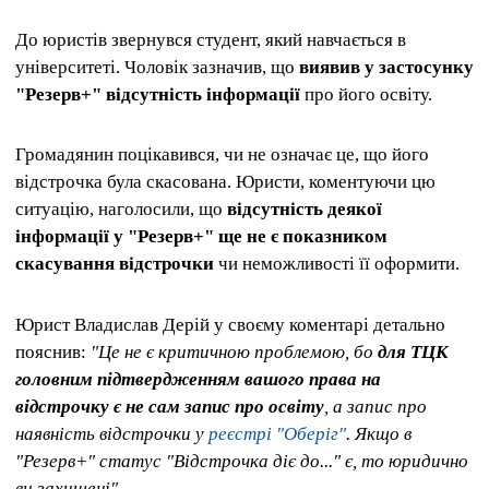
До юристів звернувся студент, який навчається в
університеті. Чоловік зазначив, що
виявив у застосунку
"Резерв+" відсутність інформації
про його освіту.
Громадянин поцікавився, чи не означає це, що його
відстрочка була скасована. Юристи, коментуючи цю
ситуацію, наголосили, що
відсутність деякої
інформації у "Резерв+" ще не є показником
скасування відстрочки
чи неможливості її оформити.
Юрист Владислав Дерій у своєму коментарі детально
пояснив:
"Це не є критичною проблемою, бо
для ТЦК
головним підтвердженням вашого права на
відстрочку є не сам запис про освіту
, а запис про
наявність відстрочки у
реєстрі "Оберіг"
. Якщо в
"Резерв+" статус "Відстрочка діє до..." є, то юридично
ви захищені"
.