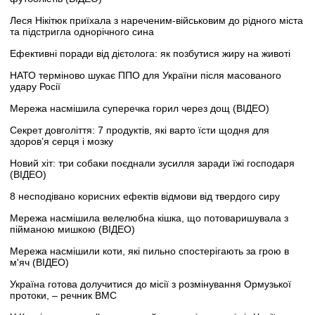
Леся Нікітюк приїхала з нареченим-військовим до рідного міста
та підстригла однорічного сина
Ефективні поради від дієтолога: як позбутися жиру на животі
НАТО терміново шукає ППО для України після масованого
удару Росії
Мережа насмішила суперечка горил через дощ (ВІДЕО)
Секрет довголіття: 7 продуктів, які варто їсти щодня для
здоров’я серця і мозку
Новий хіт: три собаки поєднали зусилля заради їжі господаря
(ВІДЕО)
8 несподівано корисних ефектів відмови від твердого сиру
Мережа насмішила велелюбна кішка, що потоваришувала з
пійманою мишкою (ВІДЕО)
Мережа насмішили коти, які пильно спостерігають за грою в
м'яч (ВІДЕО)
Україна готова долучитися до місії з розмінування Ормузької
протоки, – речник ВМС