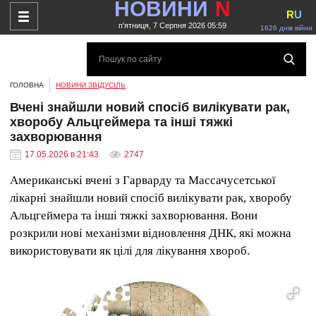
НОВИНИ
N
R
U
п'ятниця, 7 Серпня 2026 05:59
1626 днів війни
ГОЛОВНА
НОВИНИ ЗВІДУСІЛЬ
Вчені знайшли новий спосіб вилікувати рак,
хворобу Альцгеймера та інші тяжкі
захворювання
17.05.2026 в 21:43
2747
Американські вчені з Гарварду та Массачусетської
лікарні знайшли новий спосіб вилікувати рак, хворобу
Альцгеймера та інші тяжкі захворювання. Вони
розкрили нові механізми відновлення ДНК, які можна
використовувати як цілі для лікування хвороб.