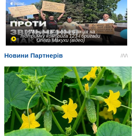
У Миколаєві пройшла акція на
підтримку комбрига 123-ї бригади
Олега Макухи (відео)