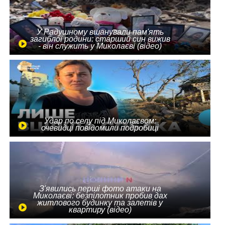
У Радушному вшанували пам'ять
загиблої родини: старший син вижив
- він служить у Миколаєві (відео)
Удар по селу під Миколаєвом:
очевидці повідомили подробиці
З'явились перші фото атаки на
Миколаєві: безпілотник пробив дах
житлового будинку та залетів у
квартиру (відео)