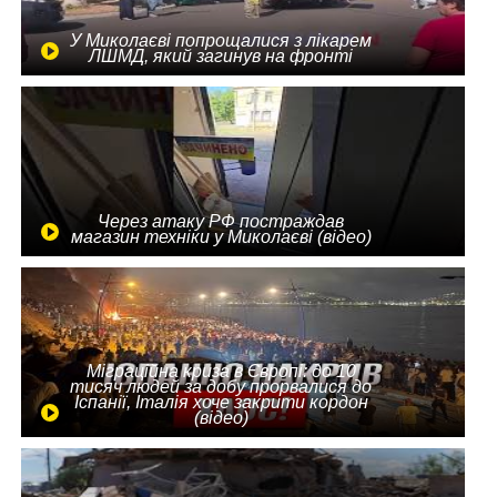
У Миколаєві попрощалися з лікарем
ЛШМД, який загинув на фронті
Через атаку РФ постраждав
магазин техніки у Миколаєві (відео)
Міграційна криза в Європі: до 10
тисяч людей за добу прорвалися до
Іспанії, Італія хоче закрити кордон
(відео)