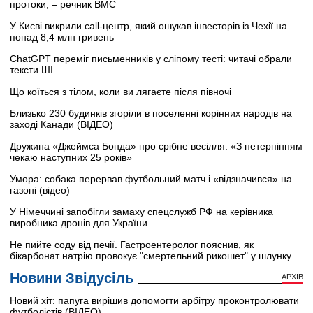
протоки, – речник ВМС
У Києві викрили call-центр, який ошукав інвесторів із Чехії на
понад 8,4 млн гривень
ChatGPT переміг письменників у сліпому тесті: читачі обрали
тексти ШІ
Що коїться з тілом, коли ви лягаєте після півночі
Близько 230 будинків згоріли в поселенні корінних народів на
заході Канади (ВІДЕО)
Дружина «Джеймса Бонда» про срібне весілля: «З нетерпінням
чекаю наступних 25 років»
Умора: собака перервав футбольний матч і «відзначився» на
газоні (відео)
У Німеччині запобігли замаху спецслужб РФ на керівника
виробника дронів для України
Не пийте соду від печії. Гастроентеролог пояснив, як
бікарбонат натрію провокує "смертельний рикошет" у шлунку
Новини Звідусіль
АРХІВ
Новий хіт: папуга вирішив допомогти арбітру проконтролювати
футболістів (ВІДЕО)