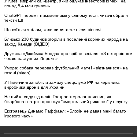
У Києві викрили call-центр, який ошукав інвесторів із Чехії на
понад 8,4 млн гривень
ChatGPT переміг письменників у сліпому тесті: читачі обрали
тексти ШІ
Що коїться з тілом, коли ви лягаєте після півночі
Близько 230 будинків згоріли в поселенні корінних народів на
заході Канади (ВІДЕО)
Дружина «Джеймса Бонда» про срібне весілля: «З нетерпінням
чекаю наступних 25 років»
Умора: собака перервав футбольний матч і «відзначився» на
газоні (відео)
У Німеччині запобігли замаху спецслужб РФ на керівника
виробника дронів для України
Не пийте соду від печії. Гастроентеролог пояснив, як
бікарбонат натрію провокує "смертельний рикошет" у шлунку
Ексгравець Динамо Раффаел: «Блохін не давав мені багато
ігрового часу»