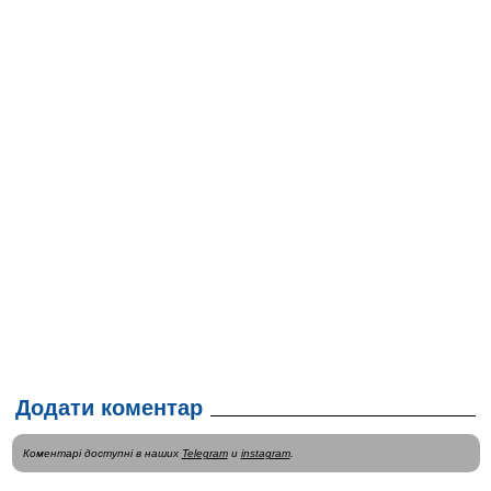
Додати коментар
Коментарі доступні в наших
Telegram
и
instagram
.