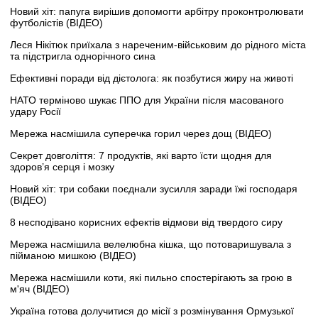
Новий хіт: папуга вирішив допомогти арбітру проконтролювати
футболістів (ВІДЕО)
Леся Нікітюк приїхала з нареченим-військовим до рідного міста
та підстригла однорічного сина
Ефективні поради від дієтолога: як позбутися жиру на животі
НАТО терміново шукає ППО для України після масованого
удару Росії
Мережа насмішила суперечка горил через дощ (ВІДЕО)
Секрет довголіття: 7 продуктів, які варто їсти щодня для
здоров’я серця і мозку
Новий хіт: три собаки поєднали зусилля заради їжі господаря
(ВІДЕО)
8 несподівано корисних ефектів відмови від твердого сиру
Мережа насмішила велелюбна кішка, що потоваришувала з
пійманою мишкою (ВІДЕО)
Мережа насмішили коти, які пильно спостерігають за грою в
м'яч (ВІДЕО)
Україна готова долучитися до місії з розмінування Ормузької