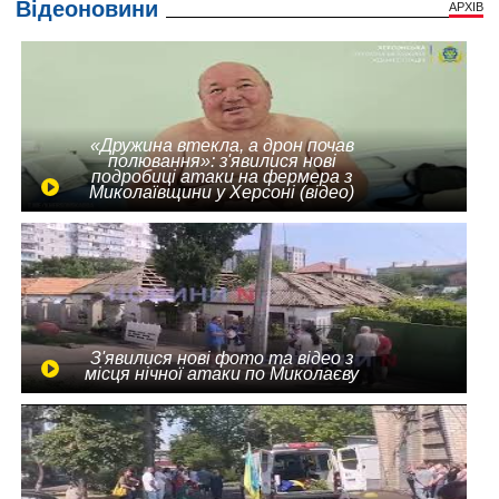
Відеоновини
АРХІВ
«Дружина втекла, а дрон почав
полювання»: з'явилися нові
подробиці атаки на фермера з
Миколаївщини у Херсоні (відео)
З'явилися нові фото та відео з
місця нічної атаки по Миколаєву