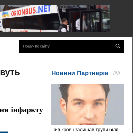
ивуть
ння інфаркту