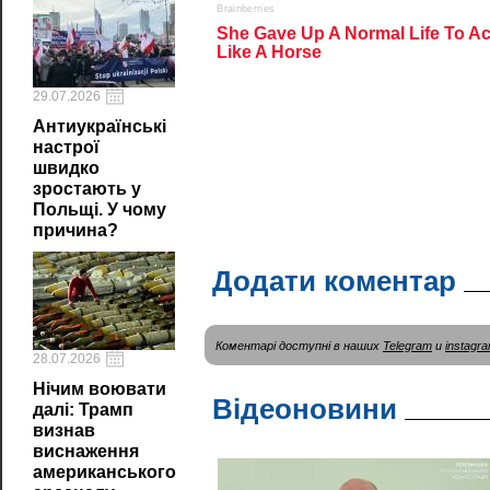
29.07.2026
Антиукраїнські
настрої
швидко
зростають у
Польщі. У чому
причина?
Додати коментар
Коментарі доступні в наших
Telegram
и
instagr
28.07.2026
Нічим воювати
Відеоновини
далі: Трамп
визнав
виснаження
американського