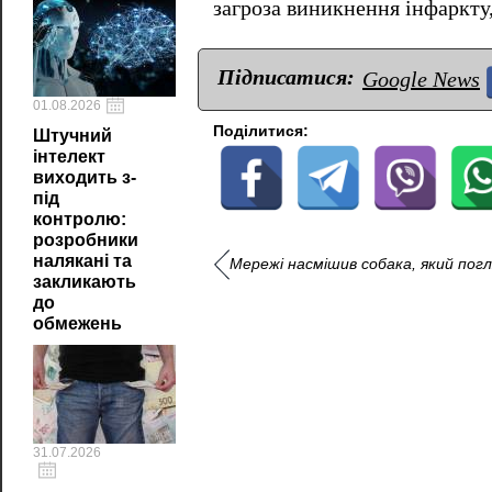
загроза виникнення інфаркту,
Підписатися:
Google News
01.08.2026
Поділитися:
Штучний
інтелект
виходить з-
під
контролю:
розробники
налякані та
Мережі насмішив собака, який пог
закликають
до
обмежень
31.07.2026