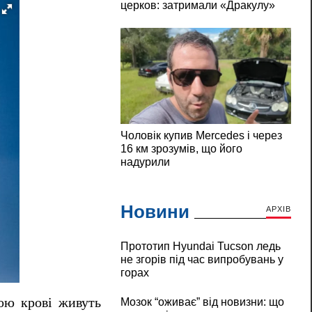
Новини
АРХІВ
Прототип Hyundai Tucson ледь
не згорів під час випробувань у
горах
ою крові живуть
Мозок “оживає” від новизни: що