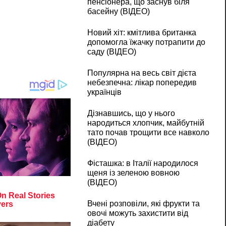
пенсіонера, що заснув біля
басейну (ВІДЕО)
Новий хіт: кмітлива британка
допомогла їжачку потрапити до
саду (ВІДЕО)
Популярна на весь світ дієта
небезпечна: лікар попередив
українців
Дізнавшись, що у нього
народиться хлопчик, майбутній
тато почав трощити все навколо
(ВІДЕО)
Фісташка: в Італії народилося
щеня із зеленою вовною
(ВІДЕО)
Вчені розповіли, які фрукти та
овочі можуть захистити від
діабету