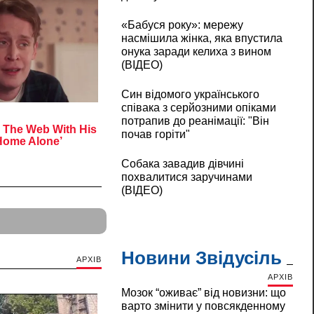
«Бабуся року»: мережу
насмішила жінка, яка впустила
онука заради келиха з вином
(ВІДЕО)
Син відомого українського
співака з серйозними опіками
потрапив до реанімації: "Він
почав горіти"
Собака завадив дівчині
похвалитися заручинами
(ВІДЕО)
Новини Звідусіль
АРХІВ
АРХІВ
Мозок “оживає” від новизни: що
варто змінити у повсякденному