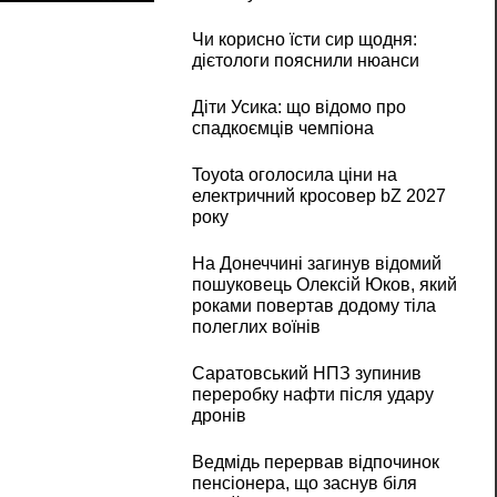
Чи корисно їсти сир щодня:
дієтологи пояснили нюанси
Діти Усика: що відомо про
спадкоємців чемпіона
Toyota оголосила ціни на
електричний кросовер bZ 2027
року
На Донеччині загинув відомий
пошуковець Олексій Юков, який
роками повертав додому тіла
полеглих воїнів
Саратовський НПЗ зупинив
переробку нафти після удару
дронів
Ведмідь перервав відпочинок
пенсіонера, що заснув біля