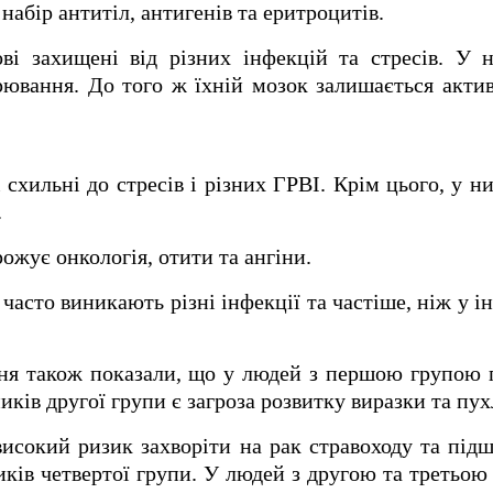
набір антитіл, антигенів та еритроцитів.
ві захищені від різних інфекцій та стресів. У 
рювання. До того ж їхній мозок залишається акти
схильні до стресів і різних ГРВІ. Крім цього, у н
.
ожує онкологія, отити та ангіни.
часто виникають різні інфекції та частіше, ніж у і
ня також показали, що у людей з першою групою 
иків другої групи є загроза розвитку виразки та п
сокий ризик захворіти на рак стравоходу та підш
ників четвертої групи. У людей з другою та третьою