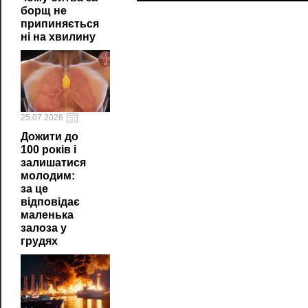
борщ не
припиняється
ні на хвилину
25.07.2026
Дожити до
100 років і
залишатися
молодим:
за це
відповідає
маленька
залоза у
грудях