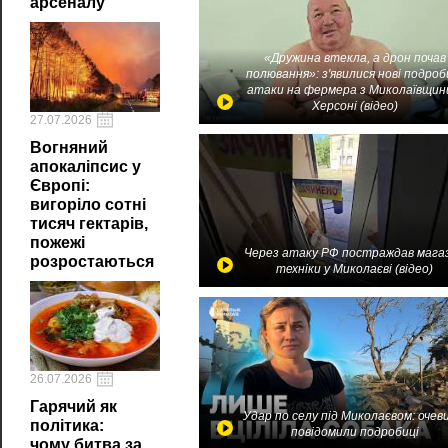
арсеналу
«Дружина втекла, а дрон почав
полювання»: з'явилися нові подроб
атаки на фермера з Миколаївщин
Херсоні (відео)
27.07.2026
Вогняний
апокаліпсис у
Європі:
вигоріло сотні
тисяч гектарів,
пожежі
Через атаку РФ постраждав мага
розростаються
техніки у Миколаєві (відео)
26.07.2026
Гарячий як
Удар по селу під Миколаєвом: очев
політика:
повідомили подробиці
чому битва за