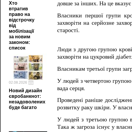
довше за інших. На це вказує 
Хто
втратив
право на
Власники першої групи кро
відстрочку
захворіти на серйозне захво
від
старості.
мобілізації
за новим
законом:
список
Люди з другою групою крові 
захворіти на цукровий діабет
Власникам третьої групи загр
У людей з четвертою групою 
02.08.2026
вада серця.
Новий дизайн
євробанкнот:
Проведені раніше досліджен
незадоволених
розвитку раку шкіри. У власн
буде багато
У людей з третьою групою ви
Така ж загроза існує у влас