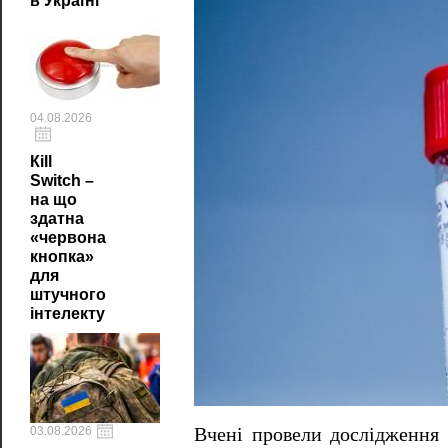
в Україні
04.08.2026
Кill
Switch –
на що
здатна
«червона
кнопка»
для
штучного
інтелекту
03.08.2026
Вчені провели дослідження 