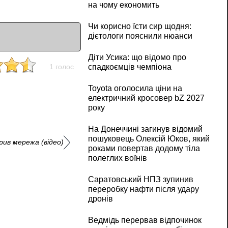
на чому економить
Чи корисно їсти сир щодня:
дієтологи пояснили нюанси
Діти Усика: що відомо про
1 голос
спадкоємців чемпіона
Toyota оголосила ціни на
електричний кросовер bZ 2027
року
На Донеччині загинув відомий
пошуковець Олексій Юков, який
ив мережа (відео)
роками повертав додому тіла
полеглих воїнів
Саратовський НПЗ зупинив
переробку нафти після удару
дронів
Ведмідь перервав відпочинок