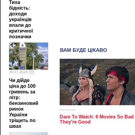
Тиха
бідність:
доходи
українців
впали до
критичної
позначки
30.07.2026
Чи дійде
ціна до 100
гривень за
літр:
бензиновий
ринок
України
тріщить по
швах