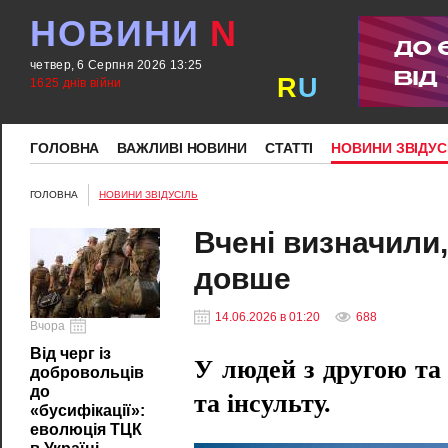
НОВИНИ
N
четвер, 6 Серпня 2026 13:25
R
U
1625 днів війни
ГОЛОВНА
ВАЖЛИВІ НОВИНИ
СТАТТІ
НОВИНИ ЗВІДУС
ГОЛОВНА
НОВИНИ ЗВІДУСІЛЬ
Вчені визначили
довше
14.06.2026 в 01:20
688
Вчора
Від черг із
У людей з другою та
добровольців
до
та інсульту.
«бусифікації»:
еволюція ТЦК