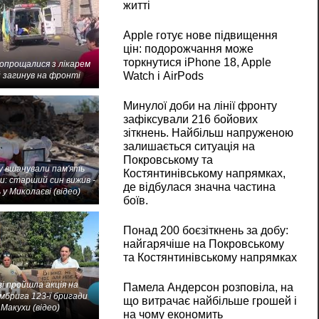
житті
Apple готує нове підвищення
цін: подорожчання може
торкнутися iPhone 18, Apple
попрощалися з лікарем
Watch і AirPods
 загинув на фронті
Минулої доби на лінії фронту
зафіксували 216 бойових
зіткнень. Найбільш напруженою
залишається ситуація на
Покровському та
 вшанували пам'ять
Костянтинівському напрямках,
и: старший син вижив -
де відбулася значна частина
 у Миколаєві (відео)
боїв.
Понад 200 боєзіткнень за добу:
найгарячіше на Покровському
та Костянтинівському напрямках
і пройшла акція на
Памела Андерсон розповіла, на
мбрига 123-ї бригади
що витрачає найбільше грошей і
Макухи (відео)
на чому економить