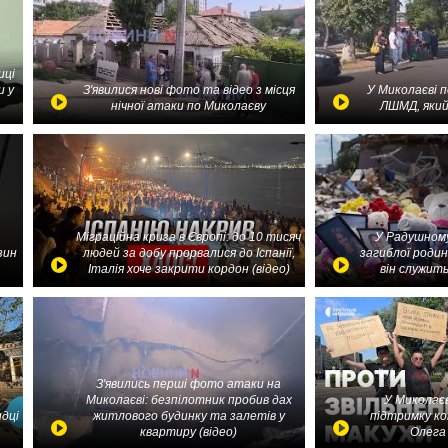
иці
и у
З'явилися нові фото та відео з місця
У Миколаєві 
нічної атаки по Миколаєву
ЛШМД, який
Міграційна криза в Європі: до 10 тисяч
У Радушному
зин
людей за добу прорвалися до Іспанії,
загиблої родин
Італія хоче закрити кордон (відео)
він служить
З'явились перші фото атаки на
Миколаєві: безпілотник пробив дах
У Миколаєв
идці
житлового будинку та залетів у
підтримку ко
квартиру (відео)
Олега 