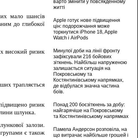
варто змінити у повсякденному
житті
них мало шансів
Apple готує нове підвищення
вним до глибокої
цін: подорожчання може
торкнутися iPhone 18, Apple
Watch і AirPods
Минулої доби на лінії фронту
их високий ризик
зафіксували 216 бойових
зіткнень. Найбільш напруженою
залишається ситуація на
Покровському та
Костянтинівському напрямках,
нших трапляється
де відбулася значна частина
боїв.
підвищено ризик
Понад 200 боєзіткнень за добу:
найгарячіше на Покровському
ухлини шлунка.
та Костянтинівському напрямках
лункової залози.
Памела Андерсон розповіла, на
 групами є також
що витрачає найбільше грошей і