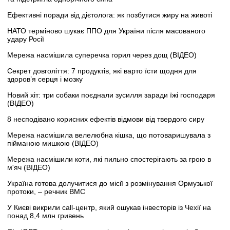
Ефективні поради від дієтолога: як позбутися жиру на животі
НАТО терміново шукає ППО для України після масованого
удару Росії
Мережа насмішила суперечка горил через дощ (ВІДЕО)
Секрет довголіття: 7 продуктів, які варто їсти щодня для
здоров’я серця і мозку
Новий хіт: три собаки поєднали зусилля заради їжі господаря
(ВІДЕО)
8 несподівано корисних ефектів відмови від твердого сиру
Мережа насмішила велелюбна кішка, що потоваришувала з
пійманою мишкою (ВІДЕО)
Мережа насмішили коти, які пильно спостерігають за грою в
м'яч (ВІДЕО)
Україна готова долучитися до місії з розмінування Ормузької
протоки, – речник ВМС
У Києві викрили call-центр, який ошукав інвесторів із Чехії на
понад 8,4 млн гривень