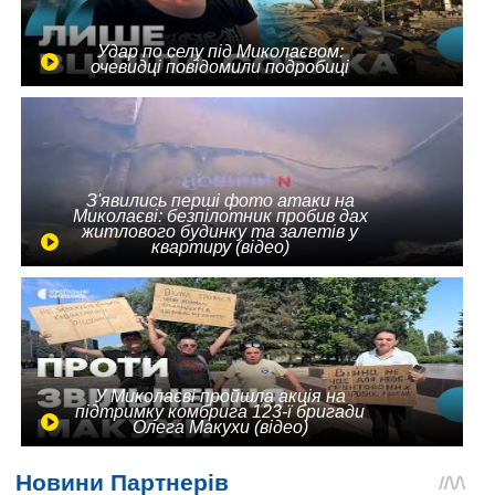
Удар по селу під Миколаєвом:
очевидці повідомили подробиці
З'явились перші фото атаки на
Миколаєві: безпілотник пробив дах
житлового будинку та залетів у
квартиру (відео)
У Миколаєві пройшла акція на
підтримку комбрига 123-ї бригади
Олега Макухи (відео)