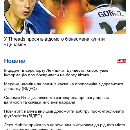
Новини
АРХІВ
Інцидент в аеропорту Лейпцига: Бундестаг спростував
інформацію про боєприпаси на борту літака
Мережа насмішила реакція хаски на пропозицію відправитися
до парку (ВІДЕО)
Соломія Вітвіцька відверто заговорила про вагу під час
вагітності та скільки кіло вже набрала
Новий хіт: папуга вирішив допомогти арбітру проконтролювати
футболістів (ВІДЕО)
Леся Нікітюк приїхала з нареченим-військовим до рідного міста
та підстригла однорічного сина