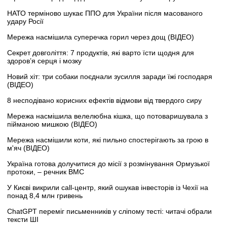
НАТО терміново шукає ППО для України після масованого
удару Росії
Мережа насмішила суперечка горил через дощ (ВІДЕО)
Секрет довголіття: 7 продуктів, які варто їсти щодня для
здоров’я серця і мозку
Новий хіт: три собаки поєднали зусилля заради їжі господаря
(ВІДЕО)
8 несподівано корисних ефектів відмови від твердого сиру
Мережа насмішила велелюбна кішка, що потоваришувала з
пійманою мишкою (ВІДЕО)
Мережа насмішили коти, які пильно спостерігають за грою в
м'яч (ВІДЕО)
Україна готова долучитися до місії з розмінування Ормузької
протоки, – речник ВМС
У Києві викрили call-центр, який ошукав інвесторів із Чехії на
понад 8,4 млн гривень
ChatGPT переміг письменників у сліпому тесті: читачі обрали
тексти ШІ