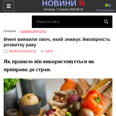
НОВИНИ
N
R
U
п'ятниця, 7 Серпня 2026 08:16
1626 днів війни
ГОЛОВНА
НОВИНИ ЗВІДУСІЛЬ
Вчені виявили овоч, який знижує ймовірність
розвитку раку
08.06.2026 в 04:32
6923
Як правило він використовується як
приправа до страв.