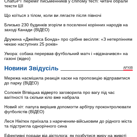
ChatGPT переміг письменників у сліпому тесті: читачі обрали
тексти ШІ
Що коїться з тілом, коли ви лягаєте після півночі
Близько 230 будинків згоріли в поселенні корінних народів на
заході Канади (ВІДЕО)
Дружина «Джеймса Бонда» про срібне весілля: «З нетерпінням
чекаю наступних 25 років»
Умора: собака перервав футбольний матч і «відзначився» на
газоні (відео)
Новини Звідусіль
АРХІВ
Мережа насмішила реакція хаски на пропозицію відправитися
до парку (ВІДЕО)
Соломія Вітвіцька відверто заговорила про вагу під час
вагітності та скільки кіло вже набрала
Новий хіт: папуга вирішив допомогти арбітру проконтролювати
футболістів (ВІДЕО)
Леся Нікітюк приїхала з нареченим-військовим до рідного міста
та підстригла однорічного сина
Ефективні поради від дієтолога: як позбутися жиру на животі