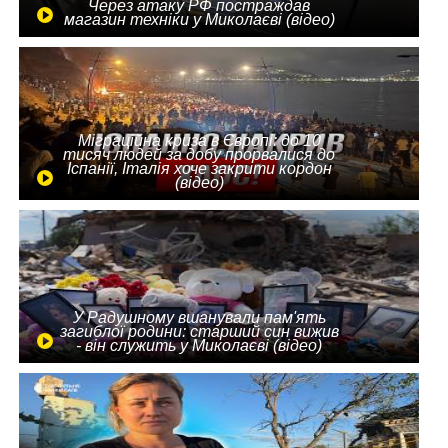
Через атаку РФ постраждав
магазин техніки у Миколаєві (відео)
Міграційна криза в Європі: до 10
тисяч людей за добу прорвалися до
Іспанії, Італія хоче закрити кордон
(відео)
У Радушному вшанували пам'ять
загиблої родини: старший син вижив
- він служить у Миколаєві (відео)