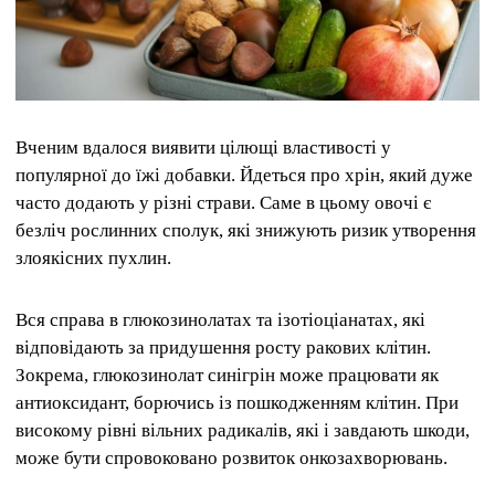
Вченим вдалося виявити цілющі властивості у
популярної до їжі добавки. Йдеться про хрін, який дуже
часто додають у різні страви. Саме в цьому овочі є
безліч рослинних сполук, які знижують ризик утворення
злоякісних пухлин.
Вся справа в глюкозинолатах та ізотіоціанатах, які
відповідають за придушення росту ракових клітин.
Зокрема, глюкозинолат синігрін може працювати як
антиоксидант, борючись із пошкодженням клітин. При
високому рівні вільних радикалів, які і завдають шкоди,
може бути спровоковано розвиток онкозахворювань.