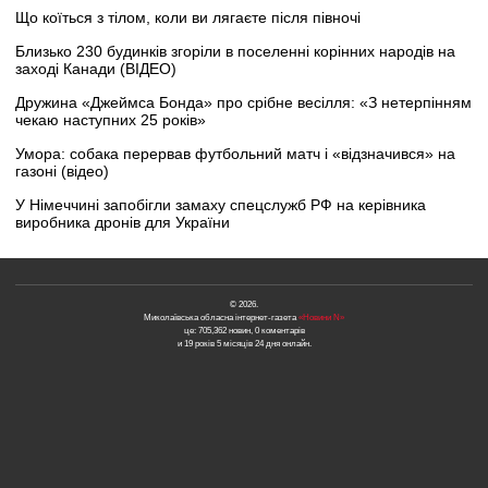
Що коїться з тілом, коли ви лягаєте після півночі
Близько 230 будинків згоріли в поселенні корінних народів на
заході Канади (ВІДЕО)
Дружина «Джеймса Бонда» про срібне весілля: «З нетерпінням
чекаю наступних 25 років»
Умора: собака перервав футбольний матч і «відзначився» на
газоні (відео)
У Німеччині запобігли замаху спецслужб РФ на керівника
виробника дронів для України
© 2026.
Миколаївська обласна інтернет-газета
«Новини N»
це: 705,362 новин, 0 коментарів
и 19 років 5 місяців 24 дня онлайн.