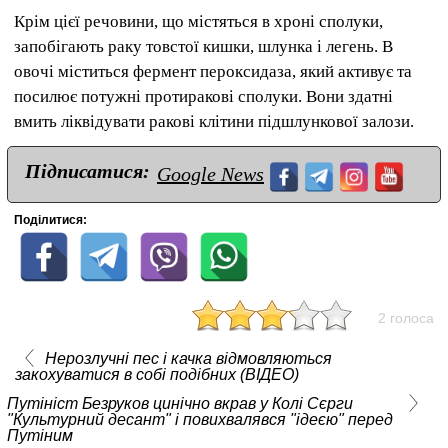
Крім цієї речовини, що містяться в хроні сполуки,
запобігають раку товстої кишки, шлунка і легень. В
овочі міститься фермент пероксидаза, який активує та
посилює потужні протиракові сполуки. Вони здатні
вмить ліквідувати ракові клітини підшлункової залози.
Підписатися:
Google News
Поділитися:
2 голоса
Нерозлучні пес і качка відмовляються
закохуватися в собі подібних (ВІДЕО)
Путініст Безруков цинічно вкрав у Колі Сєрги
"Культурний десант" і повихвалявся "ідеєю" перед
Путіним