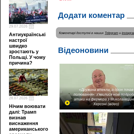
Додати коментар
29.07.2026
Коментарі доступні в наших
Telegram
и
instagr
Антиукраїнські
настрої
швидко
Відеоновини
зростають у
Польщі. У чому
причина?
«Дружина втекла, а дрон почав
полювання»: з'явилися нові подроб
28.07.2026
атаки на фермера з Миколаївщин
Херсоні (відео)
Нічим воювати
далі: Трамп
визнав
виснаження
американського