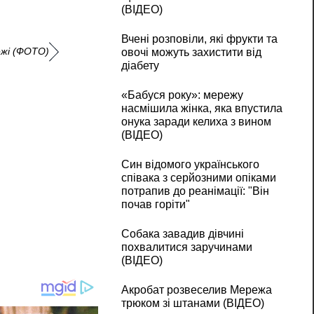
(ВІДЕО)
Вчені розповіли, які фрукти та
ежі (ФОТО)
овочі можуть захистити від
діабету
«Бабуся року»: мережу
насмішила жінка, яка впустила
онука заради келиха з вином
(ВІДЕО)
Син відомого українського
співака з серйозними опіками
потрапив до реанімації: "Він
почав горіти"
Собака завадив дівчині
похвалитися заручинами
(ВІДЕО)
Акробат розвеселив Мережа
трюком зі штанами (ВІДЕО)