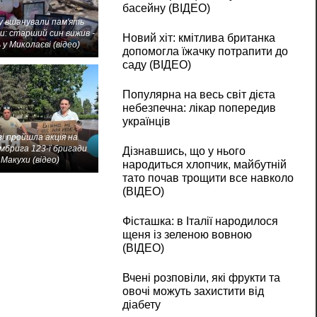
басейну (ВІДЕО)
 вшанували пам'ять
и: старший син вижив -
Новий хіт: кмітлива британка
 у Миколаєві (відео)
допомогла їжачку потрапити до
саду (ВІДЕО)
Популярна на весь світ дієта
небезпечна: лікар попередив
українців
і пройшла акція на
мбрига 123-ї бригади
Дізнавшись, що у нього
Макухи (відео)
народиться хлопчик, майбутній
тато почав трощити все навколо
(ВІДЕО)
Фісташка: в Італії народилося
щеня із зеленою вовною
(ВІДЕО)
Вчені розповіли, які фрукти та
овочі можуть захистити від
діабету