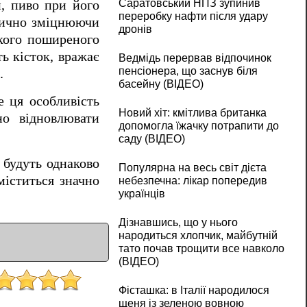
Саратовський НПЗ зупинив
и, пиво при його
переробку нафти після удару
ктично зміцнюючи
дронів
кого поширеного
ь кісток, вражає
Ведмідь перервав відпочинок
пенсіонера, що заснув біля
.
басейну (ВІДЕО)
е ця особливість
Новий хіт: кмітлива британка
но відновлювати
допомогла їжачку потрапити до
саду (ВІДЕО)
 будуть однаково
Популярна на весь світ дієта
міститься значно
небезпечна: лікар попередив
українців
Дізнавшись, що у нього
народиться хлопчик, майбутній
тато почав трощити все навколо
(ВІДЕО)
Фісташка: в Італії народилося
щеня із зеленою вовною