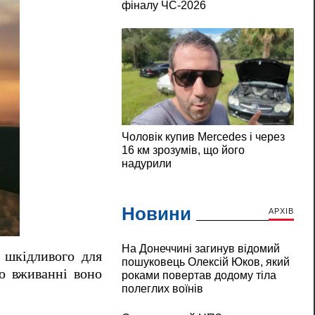
Новини
АРХІВ
На Донеччині загинув відомий
с шкідливого для
пошуковець Олексій Юков, який
го вживанні воно
роками повертав додому тіла
полеглих воїнів