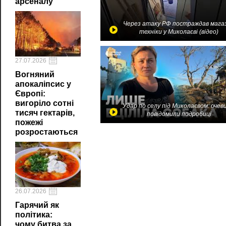
арсеналу
Через атаку РФ постраждав мага
техніки у Миколаєві (відео)
27.07.2026
Вогняний
апокаліпсис у
Європі:
вигоріло сотні
Удар по селу під Миколаєвом: очев
тисяч гектарів,
повідомили подробиці
пожежі
розростаються
26.07.2026
Гарячий як
політика:
чому битва за