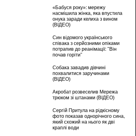
«Бабуся року»: мережу
насмішила жінка, яка впустила
онука заради келиха з вином
(ВІДЕО)
Син відомого українського
співака з серйозними опіками
потрапив до реанімації: "Він
почав горіти"
Собака завадив дівчині
похвалитися заручинами
(ВІДЕО)
Акробат розвеселив Мережа
трюком зі штанами (ВІДЕО)
Сергій Притула на рідкісному
фото показав однорічного сина,
який схожий на нього як дві
краплі води