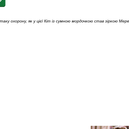
ку охорону, як у цієї
Кіт із сумною мордочкою став зіркою Мер