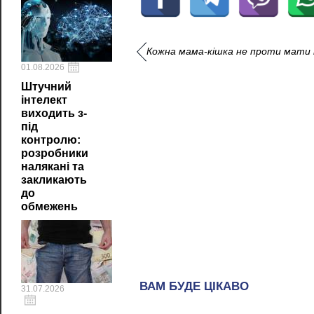
Кожна мама-кішка не проти мати та
01.08.2026
Штучний
інтелект
виходить з-
під
контролю:
розробники
налякані та
закликають
до
обмежень
31.07.2026