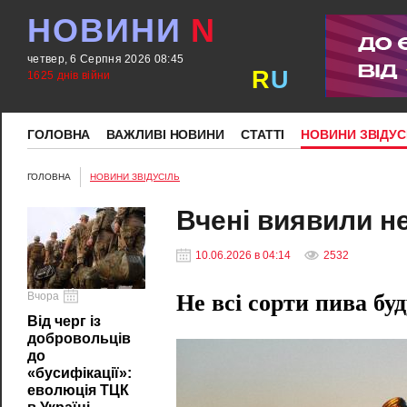
НОВИНИ
N
четвер, 6 Серпня 2026 08:45
R
U
1625 днів війни
ГОЛОВНА
ВАЖЛИВІ НОВИНИ
СТАТТІ
НОВИНИ ЗВІДУС
ГОЛОВНА
НОВИНИ ЗВІДУСІЛЬ
Вчені виявили н
10.06.2026 в 04:14
2532
Вчора
Не всі сорти пива бу
Від черг із
добровольців
до
«бусифікації»:
еволюція ТЦК