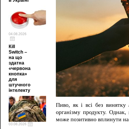
в Україні
04.08.2026
Кill
Switch –
на що
здатна
«червона
кнопка»
для
штучного
інтелекту
Пиво, як і всі без винятку 
організму продукту. Однак,
може позитивно вплинути на 
03.08.2026