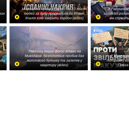
Міграційна криза в Європі: до 10 тисяч
У Радушному
зин
людей за добу прорвалися до Іспанії,
загиблої родин
Італія хоче закрити кордон (відео)
він служить
З'явились перші фото атаки на
Миколаєві: безпілотник пробив дах
У Миколаєв
идці
житлового будинку та залетів у
підтримку ко
квартиру (відео)
Олега 