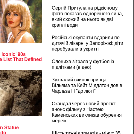
Сергій Притула на рідкісному
фото показав однорічного сина,
який схожий на нього як дві
краплі води
Російські окупанти вдарили по
дитячій лікарні у Запоріжжі: діти
перебували в укритті
Слониха зіграла у футбол із
підлітками (відео)
Зухвалий вчинок принца
Вільяма та Кейт Міддлтон довів
Чарльза III "до люті"
Скандал через новий проєкт:
анонс фільму з Настею
Каменських викликав обурення
мережі
Шість тижнів томатів - мінус 35