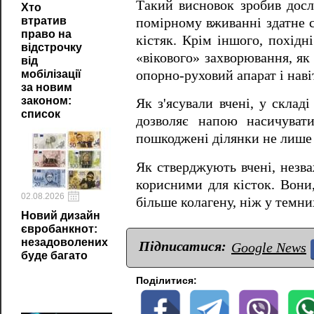
Такий висновок зробив дослі
Хто
втратив
помірному вживанні здатне с
право на
кістяк. Крім іншого, похід
відстрочку
«вікового» захворювання, як
від
опорно-руховий апарат і наві
мобілізації
за новим
законом:
Як з'ясували вчені, у склад
список
дозволяє напою насичуват
пошкоджені ділянки не лише к
Як стверджують вчені, незва
корисними для кісток. Вони,
02.08.2026
більше колагену, ніж у темни
Новий дизайн
євробанкнот:
незадоволених
Підписатися:
Google News
буде багато
Поділитися: