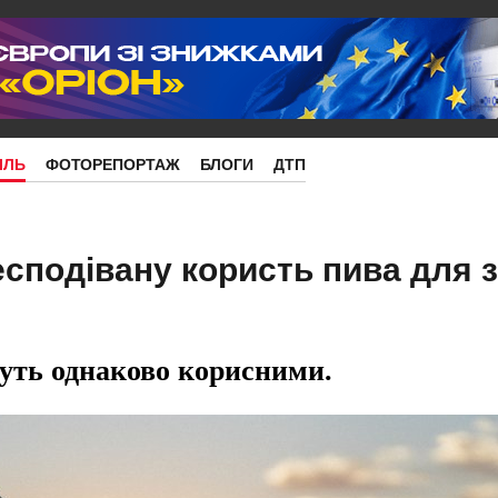
ІЛЬ
ФОТОРЕПОРТАЖ
БЛОГИ
ДТП
есподівану користь пива для 
дуть однаково корисними.