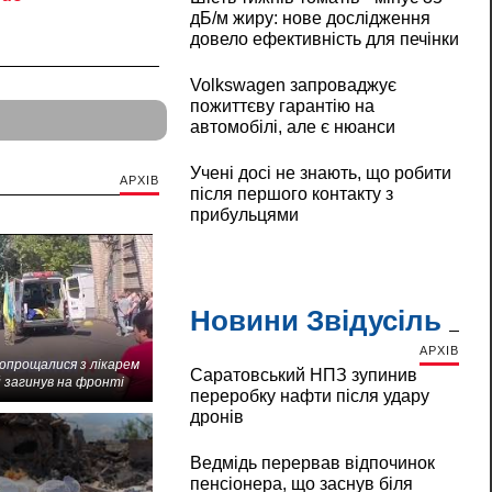
дБ/м жиру: нове дослідження
довело ефективність для печінки
Volkswagen запроваджує
пожиттєву гарантію на
автомобілі, але є нюанси
Учені досі не знають, що робити
АРХІВ
після першого контакту з
прибульцями
Новини Звідусіль
АРХІВ
попрощалися з лікарем
Саратовський НПЗ зупинив
 загинув на фронті
переробку нафти після удару
дронів
Ведмідь перервав відпочинок
пенсіонера, що заснув біля