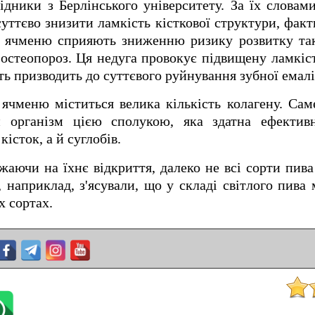
дники з Берлінського університету. За їх словам
уттєво знизити ламкість кісткової структури, фа
ні ячменю сприяють зниженню ризику розвитку та
 остеопороз. Ця недуга провокує підвищену ламкіст
ть призводить до суттєвого руйнування зубної емалі
і ячменю міститься велика кількість колагену. Сам
и організм цією сполукою, яка здатна ефектив
істок, а й суглобів.
жаючи на їхнє відкриття, далеко не всі сорти пива
 наприклад, з'ясували, що у складі світлого пива 
х сортах.