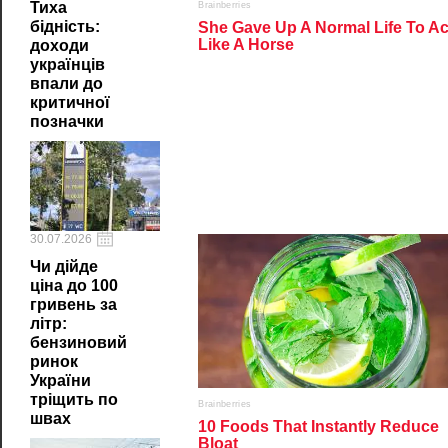
Тиха
бідність:
доходи
українців
впали до
критичної
позначки
30.07.2026
Чи дійде
ціна до 100
гривень за
літр:
бензиновий
ринок
України
тріщить по
швах