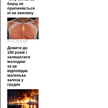
борщ не
припиняється
ні на хвилину
25.07.2026
Дожити до
100 років і
залишатися
молодим:
за це
відповідає
маленька
залоза у
грудях