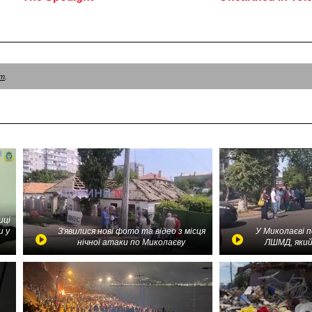
am
.
иці
и у
З'явилися нові фото та відео з місця
У Миколаєві 
нічної атаки по Миколаєву
ЛШМД, який