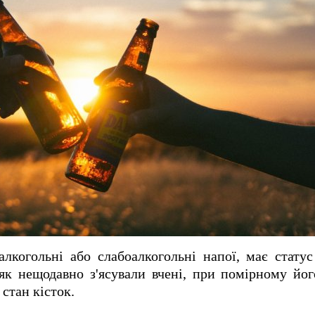
алкогольні або слабоалкогольні напої, має стату
 як нещодавно з'ясували вчені, при помірному йо
стан кісток.