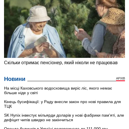
Новини
АРХІВ
На місці Каховського водосховища виріс ліс, якого немає
більше ніде у світі
Кінець бусифікації: у Раду внесли закон про нові правила для
ТЦК
SK Hynix інвестує мільярди доларів у нові фабрики пам'яті, але
дефіцит чипів швидко не закінчиться
Оренда будинків в Україні подорожчала до 111 000 грн —