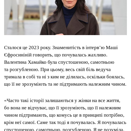
Сталося це 2023 року. Знаменитість в інтерв’ю Маші
Єфросиніній говорить, що почувалась жахливо.
Валентина Хамайко була спустошеною, самотньою
та розгубленою. При цьому, весь свій біль ведуча
тримала в собі та ні з ким не ділилась, оскільки боялась,
що її не зрозуміють та не підтримають належним чином.
«Часто такі історії залишаються у жінки на все життя,
бо вона не відчуває, що її зрозуміють, що її належним
чином підтримають, що комусь це в принципі потрібно,
крім неї самої. Саме так тоді я почувалась. Я почувалась
спустошеною, самотньою, розгубленою. Я не розуміла,