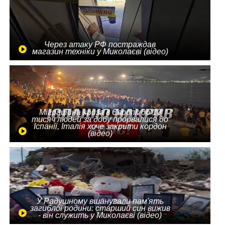
Через атаку РФ постраждав
магазин техніки у Миколаєві (відео)
Міграційна криза в Європі: до 10
тисяч людей за добу прорвалися до
Іспанії, Італія хоче закрити кордон
(відео)
У Радушному вшанували пам'ять
загиблої родини: старший син вижив
- він служить у Миколаєві (відео)