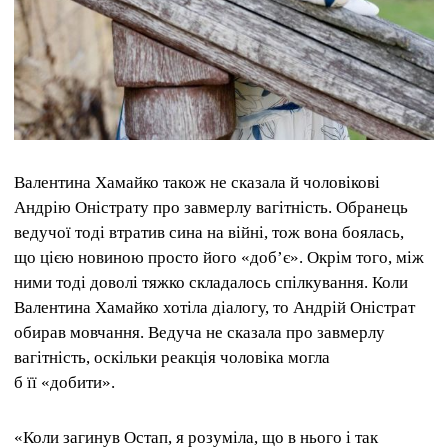
Валентина Хамайко також не сказала й чоловікові
Андрію Оністрату про завмерлу вагітність. Обранець
ведучої тоді втратив сина на війні, тож вона боялась,
що цією новиною просто його «доб’є». Окрім того, між
ними тоді доволі тяжко складалось спілкування. Коли
Валентина Хамайко хотіла діалогу, то Андрій Оністрат
обирав мовчання. Ведуча не сказала про завмерлу
вагітність, оскільки реакція чоловіка могла
б її «добити».
«Коли загинув Остап, я розуміла, що в нього і так