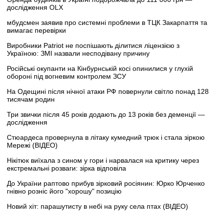
дослідження OLX
мбудсмен заявив про системні проблеми в ТЦК Закарпаття та
вимагає перевірки
Виробники Patriot не поспішають ділитися ліцензією з
Україною: ЗМІ назвали несподівану причину
Російські окупанти на Кінбурнській косі опинилися у глухій
обороні під вогневим контролем ЗСУ
На Одещині після нічної атаки РФ повернули світло понад 128
тисячам родин
Три звички після 45 років додають до 13 років без деменції —
дослідження
Стюардеса провернула в літаку кумедний трюк і стала зіркою
Мережі (ВІДЕО)
Нікітюк виїхала з сином у гори і нарвалася на критику через
екстремальні розваги: зірка відповіла
До України раптово прибув зірковий росіянин: Юрко Юрченко
гнівно розніс його "хорошу" позицію
Новий хіт: парашутисту в небі на руку села птах (ВІДЕО)