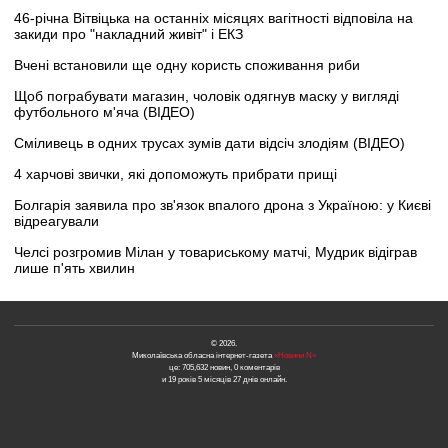
46-річна Вітвіцька на останніх місяцях вагітності відповіла на
закиди про "накладний живіт" і ЕКЗ
Вчені встановили ще одну користь споживання риби
Щоб пограбувати магазин, чоловік одягнув маску у вигляді
футбольного м'яча (ВІДЕО)
Сміливець в одних трусах зумів дати відсіч злодіям (ВІДЕО)
4 харчові звички, які допоможуть прибрати прищі
Болгарія заявила про зв'язок впалого дрона з Україною: у Києві
відреагували
Челсі розгромив Мілан у товариському матчі, Мудрик відіграв
лише п'ять хвилин
© 2026.
Миколаївська обласна інтернет-газета
«Новини N»
це: 705,632 новин, 0 коментарів
и 19 років 5 місяців 27 днів онлайн.