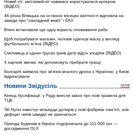
Новий хіт: кмітливий кіт навчився користуватися кулером
(ВІДЕО)
46-річна Вітвіцька на останніх місяцях вагітності відповіла на
закиди про "накладний живіт" і ЕКЗ
Вчені встановили ще одну користь споживання риби
Щоб пограбувати магазин, чоловік одягнув маску у вигляді
футбольного м'яча (ВІДЕО)
Сміливець в одних трусах зумів дати відсіч злодіям (ВІДЕО)
4 харчові звички, які допоможуть прибрати прищі
Болгарія заявила про зв'язок впалого дрона з Україною: у Києві
відреагували
Новини Звідусіль
АРХІВ
Кінець бусифікації: у Раду внесли закон про нові правила для
ТЦК
SK Hynix інвестує мільярди доларів у нові фабрики пам'яті, але
дефіцит чипів швидко не закінчиться
Оренда будинків в Україні подорожчала до 111 000 грн —
дослідження OLX