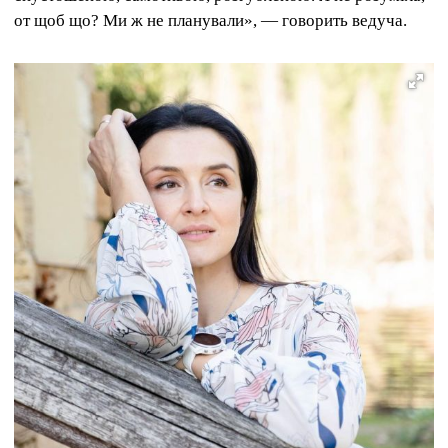
от щоб що? Ми ж не планували», — говорить ведуча.