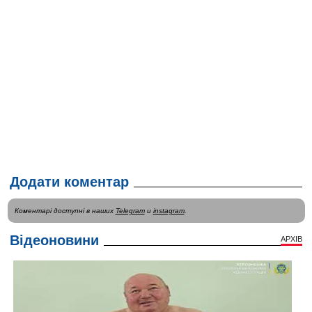
Додати коментар
Коментарі доступні в наших
Telegram
и
instagram
.
Відеоновини
АРХІВ