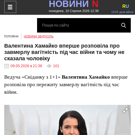
НОВИНИ
N
R
U
понеділок, 10 Серпня 2026 12:38
1629 днів війни
ГОЛОВНА
НОВИНИ ЗВІДУСІЛЬ
Валентина Хамайко вперше розповіла про
завмерлу вагітність під час війни та чому не
сказала чоловіку
09.05.2026 в 21:36
101
Ведуча «Сніданку з 1+1»
Валентина Хамайко
вперше
розповіла про пережиту завмерлу вагітність під час
війни.