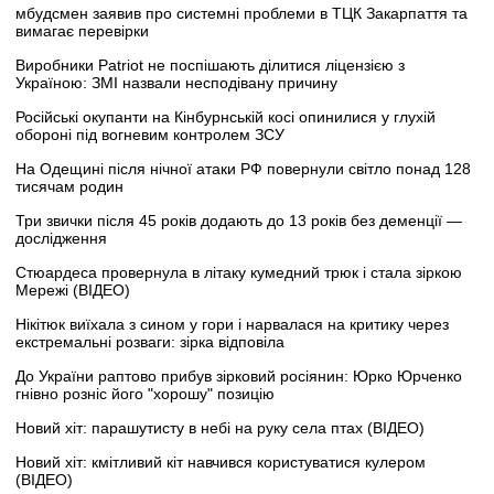
мбудсмен заявив про системні проблеми в ТЦК Закарпаття та
вимагає перевірки
Виробники Patriot не поспішають ділитися ліцензією з
Україною: ЗМІ назвали несподівану причину
Російські окупанти на Кінбурнській косі опинилися у глухій
обороні під вогневим контролем ЗСУ
На Одещині після нічної атаки РФ повернули світло понад 128
тисячам родин
Три звички після 45 років додають до 13 років без деменції —
дослідження
Стюардеса провернула в літаку кумедний трюк і стала зіркою
Мережі (ВІДЕО)
Нікітюк виїхала з сином у гори і нарвалася на критику через
екстремальні розваги: зірка відповіла
До України раптово прибув зірковий росіянин: Юрко Юрченко
гнівно розніс його "хорошу" позицію
Новий хіт: парашутисту в небі на руку села птах (ВІДЕО)
Новий хіт: кмітливий кіт навчився користуватися кулером
(ВІДЕО)