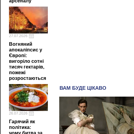
арсеналу
27.07.2026
Вогняний
апокаліпсис у
Європі:
вигоріло сотні
тисяч гектарів,
пожежі
розростаються
26.07.2026
Гарячий як
політика:
чому битва за