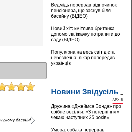
Ведмідь перервав відпочинок
пенсіонера, що заснув біля
басейну (ВІДЕО)
Новий хіт: кмітлива британка
допомогла їжачку потрапити до
саду (ВІДЕО)
Популярна на весь світ дієта
небезпечна: лікар попередив
українців
Новини Звідусіль
АРХІВ
Дружина «Джеймса Бонда» про
срібне весілля: «З нетерпінням
чекаю наступних 25 років»
 чужому басейні
Умора: собака перервав