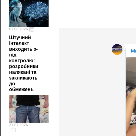
01.08.2026
Штучний
інтелект
виходить з-
під
контролю:
розробники
налякані та
закликають
до
обмежень
31.07.2026