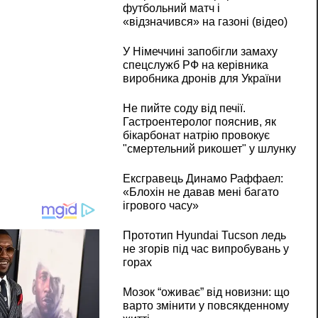
футбольний матч і
«відзначився» на газоні (відео)
У Німеччині запобігли замаху
спецслужб РФ на керівника
виробника дронів для України
Не пийте соду від печії.
Гастроентеролог пояснив, як
бікарбонат натрію провокує
"смертельний рикошет" у шлунку
Ексгравець Динамо Раффаел:
«Блохін не давав мені багато
ігрового часу»
Прототип Hyundai Tucson ледь
не згорів під час випробувань у
горах
Мозок “оживає” від новизни: що
варто змінити у повсякденному