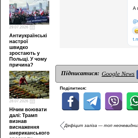
29.07.2026
Антиукраїнські
настрої
швидко
зростають у
Польщі. У чому
причина?
Підписатися:
Google News
Поділитися:
28.07.2026
Нічим воювати
далі: Трамп
визнав
Дефіцит заліза — топ неочевидних 
виснаження
американського