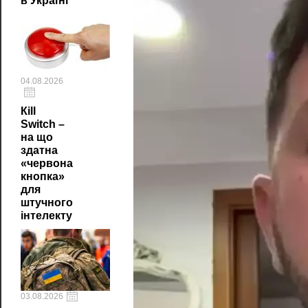
в Україні
04.08.2026
Кill
Switch –
на що
здатна
«червона
кнопка»
для
штучного
інтелекту
03.08.2026