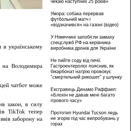
чекаю наступних 25 років»
Умора: собака перервав
футбольний матч і
«відзначився» на газоні (відео)
У Німеччині запобігли замаху
спецслужб РФ на керівника
м в українському
виробника дронів для України
Не пийте соду від печії.
й на Володимира
Гастроентеролог пояснив, як
бікарбонат натрію провокує
"смертельний рикошет" у шлунку
 цей чатбот може
Ексгравець Динамо Раффаел:
«Блохін не давав мені багато
ігрового часу»
в закон, в силу
ів TikTok тепер
Прототип Hyundai Tucson ледь
не згорів під час випробувань у
ввів заборону на
горах