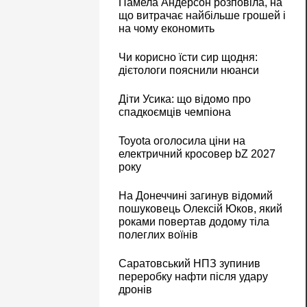
Памела Андерсон розповіла, на
що витрачає найбільше грошей і
на чому економить
Чи корисно їсти сир щодня:
дієтологи пояснили нюанси
Діти Усика: що відомо про
спадкоємців чемпіона
Toyota оголосила ціни на
електричний кросовер bZ 2027
року
На Донеччині загинув відомий
пошуковець Олексій Юков, який
роками повертав додому тіла
полеглих воїнів
Саратовський НПЗ зупинив
переробку нафти після удару
дронів