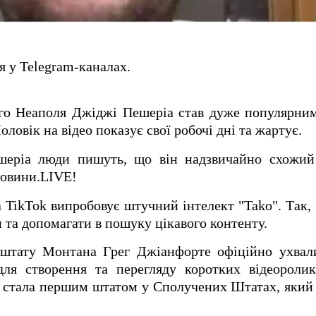
я у Telegram-каналах.
ого Неаполя Джіджі Пешеріа став дуже популярни
оловік на відео показує свої робочі дні та жартує.
ешеріа люди пишуть, що він надзвичайно схожи
Новини.LIVE!
 TikTok випробовує штучний інтелект "Tako". Так,
 та допомагати в пошуку цікавого контенту.
 штату Монтана Грег Джіанфорте офіційно ухвали
для створення та перегляду коротких відеоролик
 стала першим штатом у Сполучених Штатах, який 