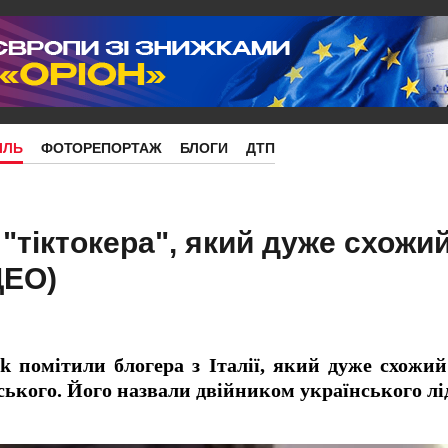
ІЛЬ
ФОТОРЕПОРТАЖ
БЛОГИ
ДТП
и "тіктокера", який дуже схожи
ДЕО)
k помітили блогера з Італії, який дуже схожи
ького. Його назвали двійником українського лі