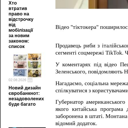
Хто
втратив
право на
відстрочку
від
Відео "тіктокера" поширилос
мобілізації
за новим
законом:
Продавець риби з італійськ
список
сегменті соцмережі TikTok. Ч
У коментарях під відео П
Зеленського, повідомляють 
02.08.2026
Нагадаємо, cоціальна мережа
Новий дизайн
спілкуватися з користувачами
євробанкнот:
незадоволених
Губернатор американського
буде багато
якого китайська програма 
заборонена в штаті. Монтана
відомий додаток.