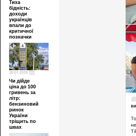
Тиха
бідність:
доходи
українців
впали до
критичної
позначки
30.07.2026
Чи дійде
ціна до 100
гривень за
літр:
бензиновий
ринок
України
тріщить по
швах