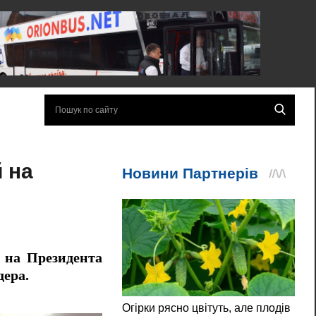
й на
й на Президента
дера.