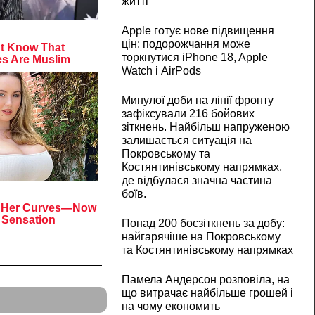
житті
Apple готує нове підвищення
цін: подорожчання може
торкнутися iPhone 18, Apple
Watch і AirPods
Минулої доби на лінії фронту
зафіксували 216 бойових
зіткнень. Найбільш напруженою
залишається ситуація на
Покровському та
Костянтинівському напрямках,
де відбулася значна частина
боїв.
Понад 200 боєзіткнень за добу:
найгарячіше на Покровському
та Костянтинівському напрямках
Памела Андерсон розповіла, на
що витрачає найбільше грошей і
на чому економить