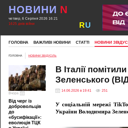
НОВИНИ
N
четвер, 6 Серпня 2026 16:21
R
U
1625 днів війни
ГОЛОВНА
ВАЖЛИВІ НОВИНИ
СТАТТІ
НОВИНИ ЗВІДУС
ГОЛОВНА
НОВИНИ ЗВІДУСІЛЬ
В Італії помітил
Зеленського (ВІ
14.06.2026 в 19:41
251
Вчора
Від черг із
У соціальній мережі TikTo
добровольців
України Володимира Зеленс
до
«бусифікації»:
еволюція ТЦК