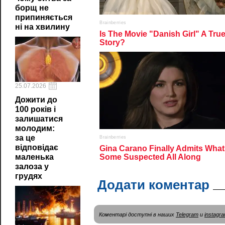
борщ не
припиняється
ні на хвилину
25.07.2026
Дожити до
100 років і
залишатися
молодим:
за це
відповідає
маленька
залоза у
грудях
Додати коментар
Коментарі доступні в наших
Telegram
и
instagr