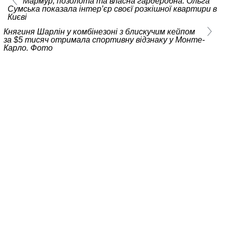
Мармур, позолота та власна гардеробна: Ольга
Сумська показала інтер’єр своєї розкішної квартири в
Києві
Княгиня Шарлін у комбінезоні з блискучим кейпом
за $5 тисяч отримала спортивну відзнаку у Монте-
Карло. Фото