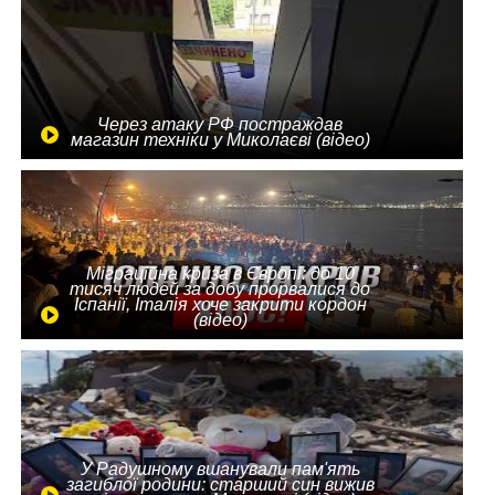
Через атаку РФ постраждав
магазин техніки у Миколаєві (відео)
Міграційна криза в Європі: до 10
тисяч людей за добу прорвалися до
Іспанії, Італія хоче закрити кордон
(відео)
У Радушному вшанували пам'ять
загиблої родини: старший син вижив