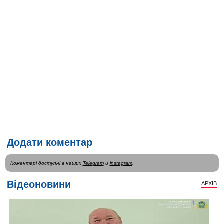
Додати коментар
Коментарі доступні в наших
Telegram
и
instagram
.
Відеоновини
АРХІВ