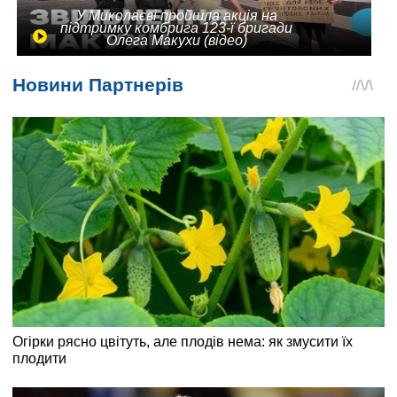
У Миколаєві пройшла акція на
підтримку комбрига 123-ї бригади
Олега Макухи (відео)