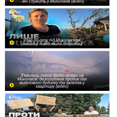
- він служить у Миколаєві (відео)
Удар по селу під Миколаєвом:
очевидці повідомили подробиці
З'явились перші фото атаки на
Миколаєві: безпілотник пробив дах
житлового будинку та залетів у
квартиру (відео)