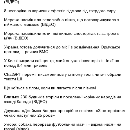
(ВІДЕО)
8 несподівано корисних ефектів відмови від твердого сиру
Мережа насмішила велелюбна кішка, що потоваришувала з
пійманою мишкою (ВІДЕО)
Мережа насмішили коти, які пильно спостерігають за грою в
м'яч (ВІДЕО)
Україна готова долучитися до місії з розмінування Ормузької
протоки, – речник ВМС
У Києві викрили call-центр, який ошукав інвесторів із Чехії на
понад 8,4 млн гривень
ChatGPT переміг письменників у сліпому тесті: читачі обрали
тексти ШІ
Що коїться з тілом, коли ви лягаєте після півночі
Близько 230 будинків згоріли в поселенні корінних народів на
заході Канади (ВІДЕО)
Дружина «Джеймса Бонда» про срібне весілля: «З нетерпінням
чекаю наступних 25 років»
Умора: собака перервав футбольний матч і «відзначився» на
газоні (відео)