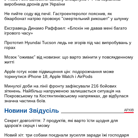
виробника дронів для України
Не пийте соду від печії. Гастроентеролог пояснив, як
бікарбонат натрію провокує "смертельний рикошет" у шлунку
Ексгравець Динамо Раффаел: «Блохін не давав мені багато
ігрового часу»
Прототип Hyundai Tucson ледь не згорів під час випробувань у
горах
Мозок “оживає” від новизни: що варто змінити у повсякденному
житті
Apple готує нове підвищення цін: подорожчання може
торкнутися iPhone 18, Apple Watch і AirPods
Минулої доби на лінії фронту зафіксували 216 бойових
зіткнень. Найбільш напруженою залишається ситуація на
Покровському та Костянтинівському напрямках, де відбулася
значна частина боїв.
Новини Звідусіль
АРХІВ
Секрет довголіття: 7 продуктів, які варто їсти щодня для
здоров’я серця і мозку
Новий хіт: три собаки поєднали зусилля заради їжі господаря