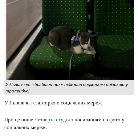
У Львові кіт-«безбілетник» підкорив соцмережі поїздкою у
тролейбусі
У Львові кіт став зіркою соціальних мереж
Про це пише
Четверта студія
з посиланням на фото у
соціальних мереж.