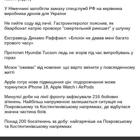
У Німеччині запобігли замаху спецслужб РФ на керівника
виробника дронів для України
Не пийте соду від печії. Гастроентеролог пояснив, як
бікарбонат натрію провокує "смертельний рикошет" у шлунку
Ексгравець Динамо Раффаел: «Блохін не давав мені багато
ігрового часу»
Прототип Hyundai Tucson ледь не згорів під час випробувань у
горах
Мозок “оживає” від новизни: що варто змінити у повсякденному
житті
Apple готує нове підвищення цін: подорожчання може
торкнутися iPhone 18, Apple Watch і AirPods
Минулої доби на лінії фронту зафіксували 216 бойових
зіткнень. Найбільш напруженою залишається ситуація на
Покровському та Костянтинівському напрямках, де відбулася
значна частина боїв.
Понад 200 боєзіткнень за добу: найгарячіше на Покровському
та Костянтинівському напрямках