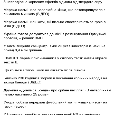
8 несподівано корисних ефектів відмови від твердого сиру
Мережа насмішила велелюбна кішка, що потоваришувала з
пійманою мишкою (ВІДЕО)
Мережа насмішили коти, які пильно спостерігають за грою в
м'яч (ВІДЕО)
Україна готова долучитися до місії з розмінування Ормузької
протоки, – речник ВМС
У Києві викрили call-центр, який ошукав інвесторів із Чехії на
понад 8,4 млн гривень
ChatGPT переміг письменників у сліпому тесті: читачі обрали
тексти ШІ
Що коїться з тілом, коли ви лягаєте після півночі
Близько 230 будинків згоріли в поселенні корінних народів на
заході Канади (ВІДЕО)
Дружина «Джеймса Бонда» про срібне весілля: «З нетерпінням
чекаю наступних 25 років»
Умора: собака перервав футбольний матч і «відзначився» на
газоні (відео)
У Німеччині запобігли замаху спецслужб РФ на керівника