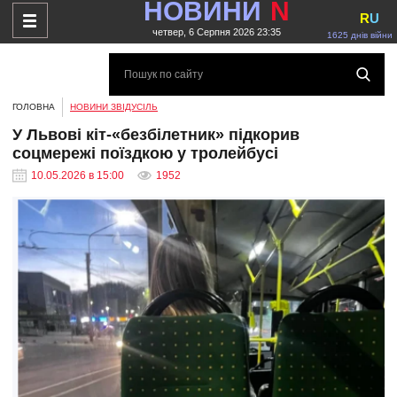
НОВИНИ
N
R
U
четвер, 6 Серпня 2026 23:35
1625 днів війни
ГОЛОВНА
НОВИНИ ЗВІДУСІЛЬ
У Львові кіт-«безбілетник» підкорив
соцмережі поїздкою у тролейбусі
10.05.2026 в 15:00
1952