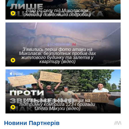
Удар по селу під Миколаєвом:
очевидці повідомили подробиці
З'явились перші фото атаки на
Миколаєві: безпілотник пробив дах
житлового будинку та залетів у
квартиру (відео)
У Миколаєві пройшла акція на
підтримку комбрига 123-ї бригади
Олега Макухи (відео)