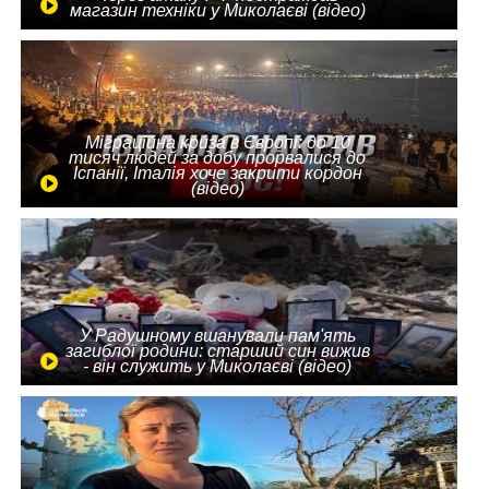
магазин техніки у Миколаєві (відео)
Міграційна криза в Європі: до 10
тисяч людей за добу прорвалися до
Іспанії, Італія хоче закрити кордон
(відео)
У Радушному вшанували пам'ять
загиблої родини: старший син вижив
- він служить у Миколаєві (відео)