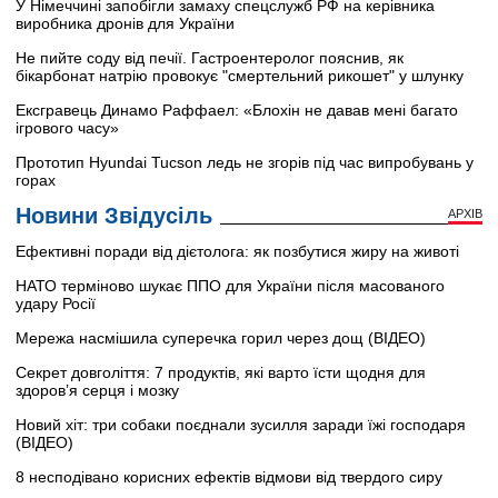
У Німеччині запобігли замаху спецслужб РФ на керівника
виробника дронів для України
Не пийте соду від печії. Гастроентеролог пояснив, як
бікарбонат натрію провокує "смертельний рикошет" у шлунку
Ексгравець Динамо Раффаел: «Блохін не давав мені багато
ігрового часу»
Прототип Hyundai Tucson ледь не згорів під час випробувань у
горах
Новини Звідусіль
АРХІВ
Ефективні поради від дієтолога: як позбутися жиру на животі
НАТО терміново шукає ППО для України після масованого
удару Росії
Мережа насмішила суперечка горил через дощ (ВІДЕО)
Секрет довголіття: 7 продуктів, які варто їсти щодня для
здоров’я серця і мозку
Новий хіт: три собаки поєднали зусилля заради їжі господаря
(ВІДЕО)
8 несподівано корисних ефектів відмови від твердого сиру