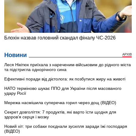
Новини
АРХІВ
Леся Нікітюк приїхала з нареченим-військовим до рідного міста
та підстригла однорічного сина
Ефективні поради від дієтолога: як позбутися жиру на животі
НАТО терміново шукає ППО для України після масованого
удару Росії
Мережа насмішила суперечка горил через дощ (ВІДЕО)
Секрет довголіття: 7 продуктів, які варто їсти щодня для
здоров’я серця і мозку
Новий хіт: три собаки поєднали зусилля заради їжі господаря
(ВІДЕО)