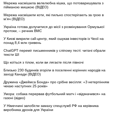
Мережа насмішила велелюбна кішка, що потоваришувала з
пійманою мишкою (ВІДЕО)
Мережа насмішили коти, які пильно спостерігають за грою в
м'яч (ВІДЕО)
Україна готова долучитися до місії з розмінування Ормузької
протоки, – речник ВМС
У Києві викрили call-центр, який ошукав інвесторів із Чехії на
понад 8,4 млн гривень
ChatGPT переміг письменників у сліпому тесті: читачі обрали
тексти ШІ
Що коїться з тілом, коли ви лягаєте після півночі
Близько 230 будинків згоріли в поселенні корінних народів на
заході Канади (ВІДЕО)
Дружина «Джеймса Бонда» про срібне весілля: «З нетерпінням
чекаю наступних 25 років»
Умора: собака перервав футбольний матч і «відзначився» на
газоні (відео)
У Німеччині запобігли замаху спецслужб РФ на керівника
виробника дронів для України