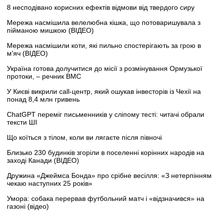
8 несподівано корисних ефектів відмови від твердого сиру
Мережа насмішила велелюбна кішка, що потоваришувала з
пійманою мишкою (ВІДЕО)
Мережа насмішили коти, які пильно спостерігають за грою в
м'яч (ВІДЕО)
Україна готова долучитися до місії з розмінування Ормузької
протоки, – речник ВМС
У Києві викрили call-центр, який ошукав інвесторів із Чехії на
понад 8,4 млн гривень
ChatGPT переміг письменників у сліпому тесті: читачі обрали
тексти ШІ
Що коїться з тілом, коли ви лягаєте після півночі
Близько 230 будинків згоріли в поселенні корінних народів на
заході Канади (ВІДЕО)
Дружина «Джеймса Бонда» про срібне весілля: «З нетерпінням
чекаю наступних 25 років»
Умора: собака перервав футбольний матч і «відзначився» на
газоні (відео)