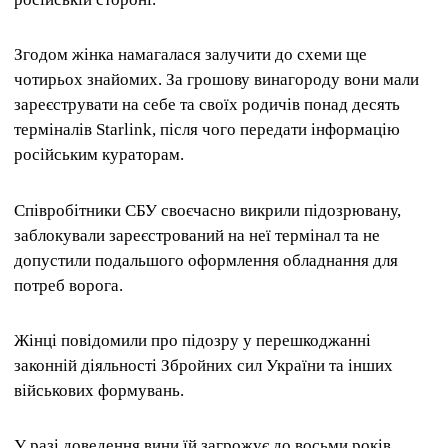
Згодом жінка намагалася залучити до схеми ще
чотирьох знайомих. За грошову винагороду вони мали
зареєструвати на себе та своїх родичів понад десять
терміналів Starlink, після чого передати інформацію
російським кураторам.
Співробітники СБУ своєчасно викрили підозрювану,
заблокували зареєстрований на неї термінал та не
допустили подальшого оформлення обладнання для
потреб ворога.
Жінці повідомили про підозру у перешкоджанні
законній діяльності Збройних сил України та інших
військових формувань.
У разі доведення вини їй загрожує до восьми років