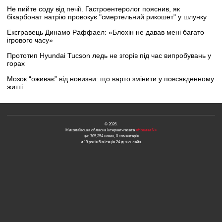
Не пийте соду від печії. Гастроентеролог пояснив, як
бікарбонат натрію провокує "смертельний рикошет" у шлунку
Ексгравець Динамо Раффаел: «Блохін не давав мені багато
ігрового часу»
Прототип Hyundai Tucson ледь не згорів під час випробувань у
горах
Мозок “оживає” від новизни: що варто змінити у повсякденному
житті
© 2026.
Миколаївська обласна інтернет-газета
«Новини N»
це: 705,354 новин, 0 коментарів
и 19 років 5 місяців 24 дня онлайн.