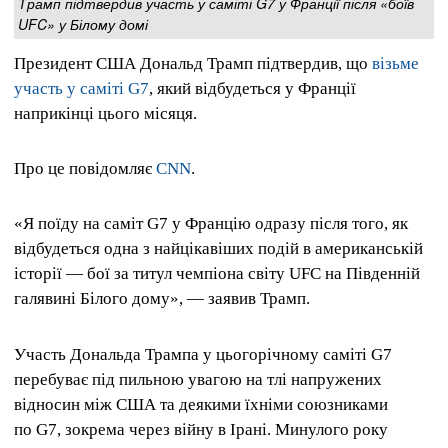
Трамп підтвердив участь у саміті G7 у Франції після «боїв
UFC» у Білому домі
Президент США Дональд Трамп підтвердив, що
візьме
участь у саміті G7
, який відбудеться у Франції
наприкінці цього місяця.
Про це повідомляє
CNN
.
«Я поїду на саміт G7 у Францію одразу після того, як
відбудеться одна з найцікавіших подій в американській
історії — бої за титул чемпіона світу UFC на Південній
галявині Білого дому», — заявив Трамп.
Участь Дональда Трампа у цьогорічному саміті G7
перебуває під пильною увагою на тлі напружених
відносин між США та деякими їхніми союзниками
по G7, зокрема через війну в Ірані. Минулого року