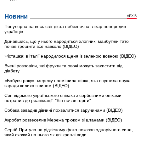
Новини
АРХІВ
Популярна на весь світ дієта небезпечна: лікар попередив
українців
Дізнавшись, що у нього народиться хлопчик, майбутній тато
почав трощити все навколо (ВІДЕО)
Фісташка: в Італії народилося щеня із зеленою вовною (ВІДЕО)
Вчені розповіли, які фрукти та овочі можуть захистити від
діабету
«Бабуся року»: мережу насмішила жінка, яка впустила онука
заради келиха з вином (ВІДЕО)
Син відомого українського співака з серйозними опіками
потрапив до реанімації: "Він почав горіти"
Собака завадив дівчині похвалитися заручинами (ВІДЕО)
Акробат розвеселив Мережа трюком зі штанами (ВІДЕО)
Сергій Притула на рідкісному фото показав однорічного сина,
який схожий на нього як дві краплі води