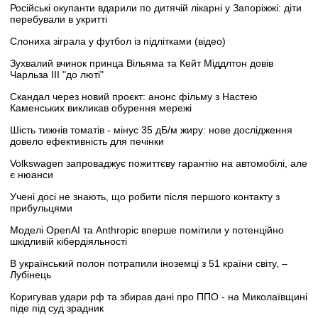
Російські окупанти вдарили по дитячій лікарні у Запоріжжі: діти
перебували в укритті
Слониха зіграла у футбол із підлітками (відео)
Зухвалий вчинок принца Вільяма та Кейт Міддлтон довів
Чарльза III "до люті"
Скандал через новий проєкт: анонс фільму з Настею
Каменських викликав обурення мережі
Шість тижнів томатів - мінус 35 дБ/м жиру: нове дослідження
довело ефективність для печінки
Volkswagen запроваджує пожиттєву гарантію на автомобілі, але
є нюанси
Учені досі не знають, що робити після першого контакту з
прибульцями
Моделі OpenAI та Anthropic вперше помітили у потенційно
шкідливій кібердіяльності
В український полон потрапили іноземці з 51 країни світу, –
Лубінець
Коригував удари рф та збирав дані про ППО - на Миколаївщині
піде під суд зрадник