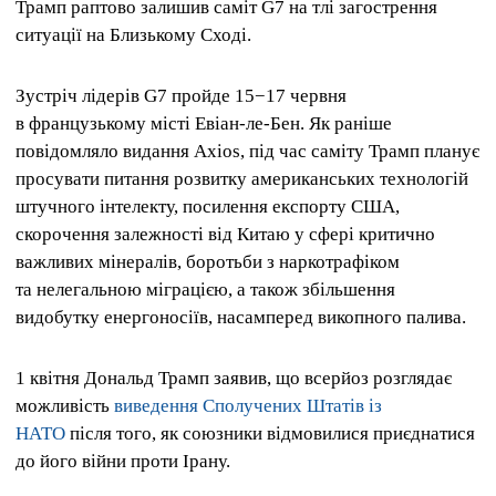
Трамп раптово залишив саміт G7 на тлі загострення
ситуації на Близькому Сході.
Зустріч лідерів G7 пройде 15−17 червня
в французькому місті Евіан-ле-Бен. Як раніше
повідомляло видання Axios, під час саміту Трамп планує
просувати питання розвитку американських технологій
штучного інтелекту, посилення експорту США,
скорочення залежності від Китаю у сфері критично
важливих мінералів, боротьби з наркотрафіком
та нелегальною міграцією, а також збільшення
видобутку енергоносіїв, насамперед викопного палива.
1 квітня Дональд Трамп заявив, що всерйоз розглядає
можливість
виведення Сполучених Штатів із
НАТО
після того, як союзники відмовилися приєднатися
до його війни проти Ірану.