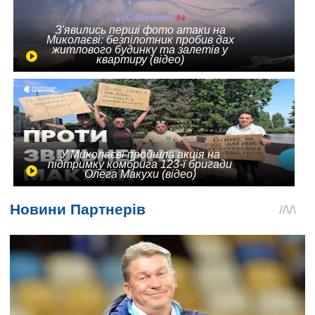
З'явились перші фото атаки на
Миколаєві: безпілотник пробив дах
житлового будинку та залетів у
квартиру (відео)
У Миколаєві пройшла акція на
підтримку комбрига 123-ї бригади
Олега Макухи (відео)