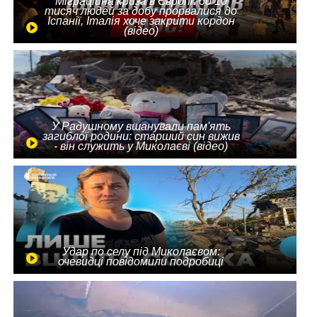
Міграційна криза в Європі: до 10
тисяч людей за добу прорвалися до
Іспанії, Італія хоче закрити кордон
(відео)
У Радушному вшанували пам'ять
загиблої родини: старший син вижив
- він служить у Миколаєві (відео)
Удар по селу під Миколаєвом:
очевидці повідомили подробиці