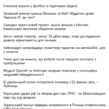
Слониха зіграла у футбол із підлітками (відео)
Зухвалий вчинок принца Вільяма та Кейт Міддлтон довів
Чарльза III "до люті"
Скандал через новий проєкт: анонс фільму з Настею
Каменських викликав обурення мережі
Шість тижнів томатів - мінус 35 дБ/м жиру: нове дослідження
довело ефективність для печінки
Volkswagen запроваджує пожиттєву гарантію на автомобілі, але
є нюанси
Учені досі не знають, що робити після першого контакту з
прибульцями
Моделі OpenAI та Anthropic вперше помітили у потенційно
шкідливій кібердіяльності
В український полон потрапили іноземці з 51 країни світу, –
Лубінець
Коригував удари рф та збирав дані про ППО - на Миколаївщині
піде під суд зрадник
Український консул відвідав затриманого в Польщі співвласника
CEO Club Ukraine