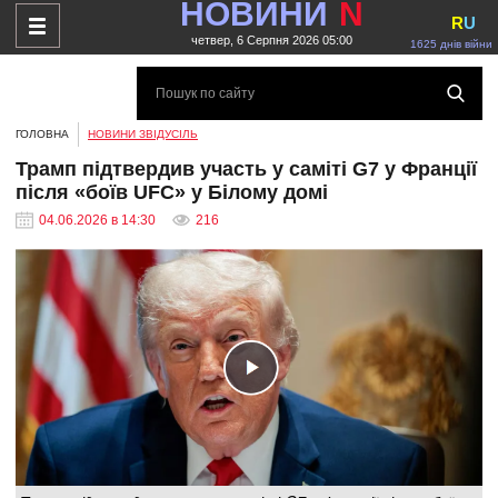
НОВИНИ
N
R
U
четвер, 6 Серпня 2026 05:00
1625 днів війни
ГОЛОВНА
НОВИНИ ЗВІДУСІЛЬ
Трамп підтвердив участь у саміті G7 у Франції
після «боїв UFC» у Білому домі
04.06.2026 в 14:30
216