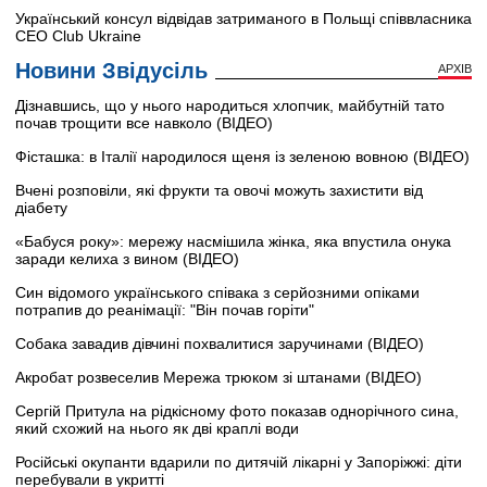
Український консул відвідав затриманого в Польщі співвласника
CEO Club Ukraine
Новини Звідусіль
АРХІВ
Дізнавшись, що у нього народиться хлопчик, майбутній тато
почав трощити все навколо (ВІДЕО)
Фісташка: в Італії народилося щеня із зеленою вовною (ВІДЕО)
Вчені розповіли, які фрукти та овочі можуть захистити від
діабету
«Бабуся року»: мережу насмішила жінка, яка впустила онука
заради келиха з вином (ВІДЕО)
Син відомого українського співака з серйозними опіками
потрапив до реанімації: "Він почав горіти"
Собака завадив дівчині похвалитися заручинами (ВІДЕО)
Акробат розвеселив Мережа трюком зі штанами (ВІДЕО)
Сергій Притула на рідкісному фото показав однорічного сина,
який схожий на нього як дві краплі води
Російські окупанти вдарили по дитячій лікарні у Запоріжжі: діти
перебували в укритті