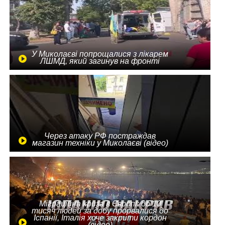
У Миколаєві попрощалися з лікарем
ЛШМД, який загинув на фронті
Через атаку РФ постраждав
магазин техніки у Миколаєві (відео)
Міграційна криза в Європі: до 10
тисяч людей за добу прорвалися до
Іспанії, Італія хоче закрити кордон
(відео)