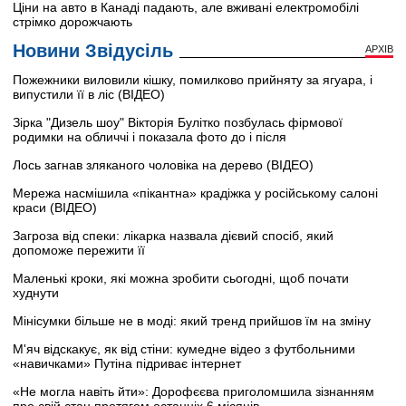
Ціни на авто в Канаді падають, але вживані електромобілі
стрімко дорожчають
Новини Звідусіль
АРХІВ
Пожежники виловили кішку, помилково прийняту за ягуара, і
випустили її в ліс (ВІДЕО)
Зірка "Дизель шоу" Вікторія Булітко позбулась фірмової
родимки на обличчі і показала фото до і після
Лось загнав зляканого чоловіка на дерево (ВІДЕО)
Мережа насмішила «пікантна» крадіжка у російському салоні
краси (ВІДЕО)
Загроза від спеки: лікарка назвала дієвий спосіб, який
допоможе пережити її
Маленькі кроки, які можна зробити сьогодні, щоб почати
худнути
Мінісумки більше не в моді: який тренд прийшов їм на зміну
М'яч відскакує, як від стіни: кумедне відео з футбольними
«навичками» Путіна підриває інтернет
«Не могла навіть йти»: Дорофєєва приголомшила зізнанням