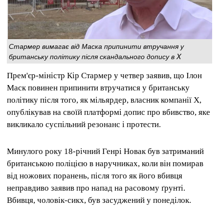
Стармер вимагає від Маска припинити втручання у
британську політику після скандального допису в X
Прем'єр-міністр Кір Стармер у четвер заявив, що Ілон
Маск повинен припинити втручатися у британську
політику після того, як мільярдер, власник компанії X,
опублікував на своїй платформі допис про вбивство, яке
викликало суспільний резонанс і протести.
Минулого року 18-річний Генрі Новак був затриманий
британською поліцією в наручниках, коли він помирав
від ножових поранень, після того як його вбивця
неправдиво заявив про напад на расовому ґрунті.
Вбивця, чоловік-сикх, був засуджений у понеділок.