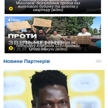
Миколаєві: безпілотник пробив дах
житлового будинку та залетів у
квартиру (відео)
У Миколаєві пройшла акція на
підтримку комбрига 123-ї бригади
Олега Макухи (відео)