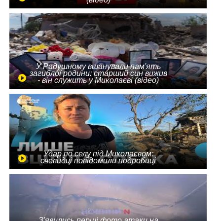
У Радушному вшанували пам'ять
загиблої родини: старший син вижив
- він служить у Миколаєві (відео)
Удар по селу під Миколаєвом:
очевидці повідомили подробиці
З'явились перші фото атаки на