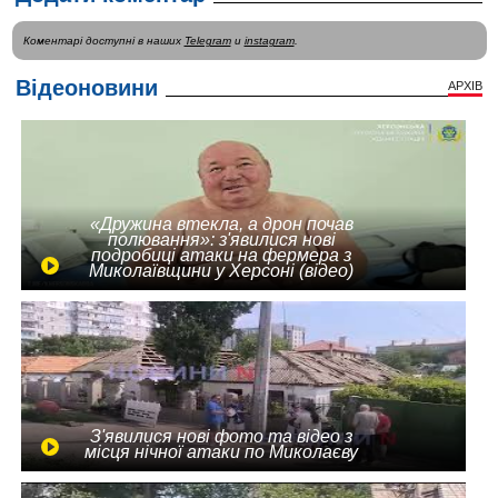
Коментарі доступні в наших
Telegram
и
instagram
.
Відеоновини
АРХІВ
«Дружина втекла, а дрон почав
полювання»: з'явилися нові
подробиці атаки на фермера з
Миколаївщини у Херсоні (відео)
З'явилися нові фото та відео з
місця нічної атаки по Миколаєву