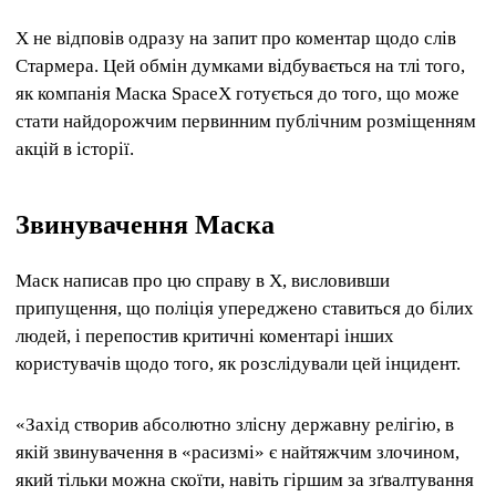
X не відповів одразу на запит про коментар щодо слів
Стармера. Цей обмін думками відбувається на тлі того,
як компанія Маска SpaceX готується до того, що може
стати найдорожчим первинним публічним розміщенням
акцій в історії.
Звинувачення Маска
Маск написав про цю справу в X, висловивши
припущення, що поліція упереджено ставиться до білих
людей, і перепостив критичні коментарі інших
користувачів щодо того, як розслідували цей інцидент.
«Захід створив абсолютно злісну державну релігію, в
якій звинувачення в «расизмі» є найтяжчим злочином,
який тільки можна скоїти, навіть гіршим за зґвалтування