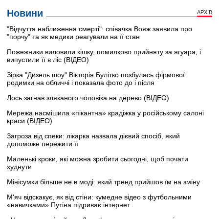
Новини
АРХІВ
"Відчуття наближення смерті": співачка Вояж заявила про
"порчу" та як медики реагували на її стан
Пожежники виловили кішку, помилково прийняту за ягуара, і
випустили її в ліс (ВІДЕО)
Зірка "Дизель шоу" Вікторія Булітко позбулась фірмової
родимки на обличчі і показала фото до і після
Лось загнав зляканого чоловіка на дерево (ВІДЕО)
Мережа насмішила «пікантна» крадіжка у російському салоні
краси (ВІДЕО)
Загроза від спеки: лікарка назвала дієвий спосіб, який
допоможе пережити її
Маленькі кроки, які можна зробити сьогодні, щоб почати
худнути
Мінісумки більше не в моді: який тренд прийшов їм на зміну
М'яч відскакує, як від стіни: кумедне відео з футбольними
«навичками» Путіна підриває інтернет