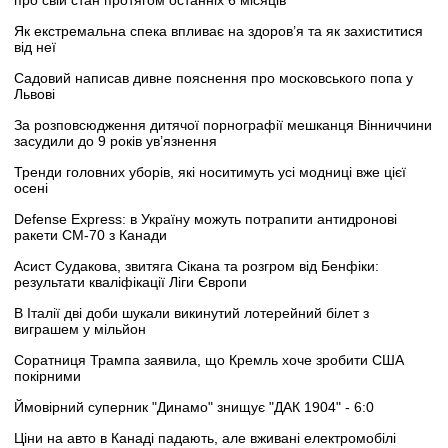
про свій стан протягом останніх 6 місяців
Як екстремальна спека впливає на здоров’я та як захиститися
від неї
Садовий написав дивне пояснення про московського попа у
Львові
За розповсюдження дитячої порнографії мешканця Вінниччини
засудили до 9 років ув’язнення
Тренди головних уборів, які носитимуть усі модниці вже цієї
осені
Defense Express: в Україну можуть потрапити антидронові
ракети CM-70 з Канади
Асист Судакова, звитяга Сікана та розгром від Бенфіки:
результати кваліфікації Ліги Європи
В Італії дві доби шукали викинутий лотерейний білет з
виграшем у мільйон
Соратниця Трампа заявила, що Кремль хоче зробити США
покірними
Ймовірний суперник "Динамо" знищує "ДАК 1904" - 6:0
Ціни на авто в Канаді падають, але вживані електромобілі