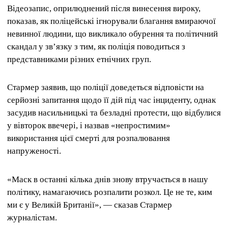
Відеозапис, оприлюднений після винесення вироку,
показав, як поліцейські ігнорували благання вмираючої
невинної людини, що викликало обурення та політичний
скандал у зв’язку з тим, як поліція поводиться з
представниками різних етнічних груп.
Стармер заявив, що поліції доведеться відповісти на
серйозні запитання щодо її дій під час інциденту, однак
засудив насильницькі та безладні протести, що відбулися
у вівторок ввечері, і назвав «непростимим»
використання цієї смерті для розпалювання
напруженості.
«Маск в останні кілька днів знову втручається в нашу
політику, намагаючись розпалити розкол. Це не те, ким
ми є у Великій Британії», — сказав Стармер
журналістам.