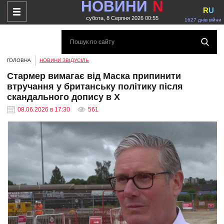
НОВИНИ
N
R
U
субота, 8 Серпня 2026 00:55
1627 днів війни
ГОЛОВНА
НОВИНИ ЗВІДУСІЛЬ
Стармер вимагає від Маска припинити
втручання у британську політику після
скандального допису в X
08.06.2026 в 17:30
561