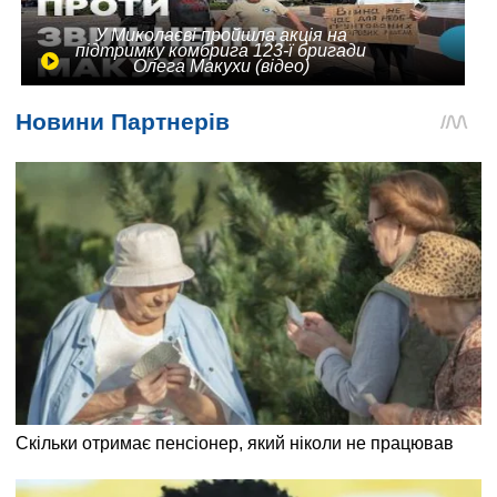
У Миколаєві пройшла акція на
підтримку комбрига 123-ї бригади
Олега Макухи (відео)