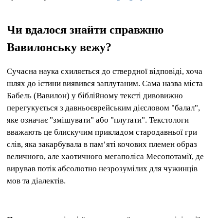
Чи вдалося знайти справжню
Вавилонську вежу?
Сучасна наука схиляється до ствердної відповіді, хоча
шлях до істини виявився заплутаним. Сама назва міста
Бабель (Вавилон) у біблійному тексті дивовижно
перегукується з давньоєврейським дієсловом "балал",
яке означає "змішувати" або "плутати". Текстологи
вважають це блискучим прикладом стародавньої гри
слів, яка закарбувала в пам’яті кочових племен образ
величного, але хаотичного мегаполіса Месопотамії, де
вирував потік абсолютно незрозумілих для чужинців
мов та діалектів.