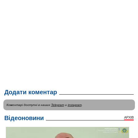
Додати коментар
Коментарі доступні в наших
Telegram
и
instagram
.
Відеоновини
АРХІВ