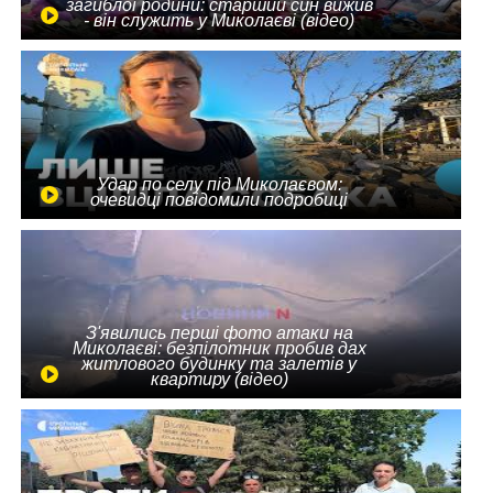
загиблої родини: старший син вижив
- він служить у Миколаєві (відео)
Удар по селу під Миколаєвом:
очевидці повідомили подробиці
З'явились перші фото атаки на
Миколаєві: безпілотник пробив дах
житлового будинку та залетів у
квартиру (відео)