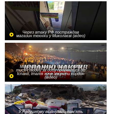
Через атаку РФ постраждав
магазин техніки у Миколаєві (відео)
Міграційна криза в Європі: до 10
тисяч людей за добу прорвалися до
Іспанії, Італія хоче закрити кордон
(відео)
У Радушному вшанували пам'ять