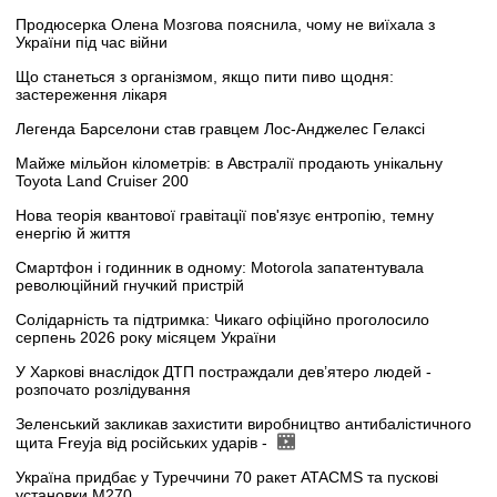
Продюсерка Олена Мозгова пояснила, чому не виїхала з
України під час війни
Що станеться з організмом, якщо пити пиво щодня:
застереження лікаря
Легенда Барселони став гравцем Лос-Анджелес Гелаксі
Майже мільйон кілометрів: в Австралії продають унікальну
Toyota Land Cruiser 200
Нова теорія квантової гравітації пов'язує ентропію, темну
енергію й життя
Смартфон і годинник в одному: Motorola запатентувала
революційний гнучкий пристрій
Солідарність та підтримка: Чикаго офіційно проголосило
серпень 2026 року місяцем України
У Харкові внаслідок ДТП постраждали дев’ятеро людей -
розпочато розлідування
Зеленський закликав захистити виробництво антибалістичного
щита Freyja від російських ударів -
Україна придбає у Туреччини 70 ракет ATACMS та пускові
установки M270