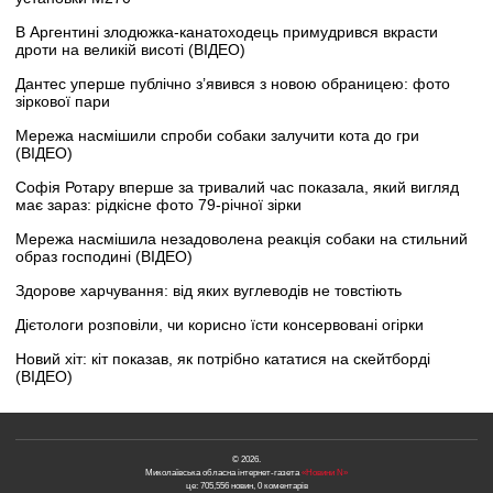
В Аргентині злодюжка-канатоходець примудрився вкрасти
дроти на великій висоті (ВІДЕО)
Дантес уперше публічно з’явився з новою обраницею: фото
зіркової пари
Мережа насмішили спроби собаки залучити кота до гри
(ВІДЕО)
Софія Ротару вперше за тривалий час показала, який вигляд
має зараз: рідкісне фото 79-річної зірки
Мережа насмішила незадоволена реакція собаки на стильний
образ господині (ВІДЕО)
Здорове харчування: від яких вуглеводів не товстіють
Дієтологи розповіли, чи корисно їсти консервовані огірки
Новий хіт: кіт показав, як потрібно кататися на скейтборді
(ВІДЕО)
© 2026.
Миколаївська обласна інтернет-газета
«Новини N»
це: 705,556 новин, 0 коментарів