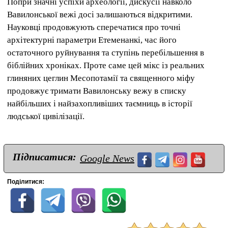
Попри значні успіхи археології, дискусії навколо
Вавилонської вежі досі залишаються відкритими.
Науковці продовжують сперечатися про точні
архітектурні параметри Етеменанкі, час його
остаточного руйнування та ступінь перебільшення в
біблійних хроніках. Проте саме цей мікс із реальних
глиняних цеглин Месопотамії та священного міфу
продовжує тримати Вавилонську вежу в списку
найбільших і найзахопливіших таємниць в історії
людської цивілізації.
Підписатися:
Google News
Поділитися: