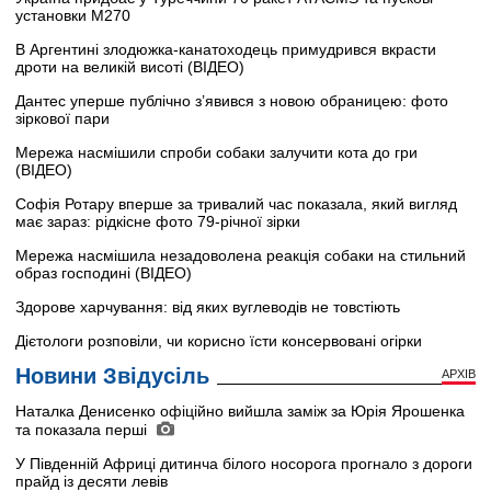
установки M270
В Аргентині злодюжка-канатоходець примудрився вкрасти
дроти на великій висоті (ВІДЕО)
Дантес уперше публічно з’явився з новою обраницею: фото
зіркової пари
Мережа насмішили спроби собаки залучити кота до гри
(ВІДЕО)
Софія Ротару вперше за тривалий час показала, який вигляд
має зараз: рідкісне фото 79-річної зірки
Мережа насмішила незадоволена реакція собаки на стильний
образ господині (ВІДЕО)
Здорове харчування: від яких вуглеводів не товстіють
Дієтологи розповіли, чи корисно їсти консервовані огірки
Новини Звідусіль
АРХІВ
Наталка Денисенко офіційно вийшла заміж за Юрія Ярошенка
та показала перші
У Південній Африці дитинча білого носорога прогнало з дороги
прайд із десяти левів