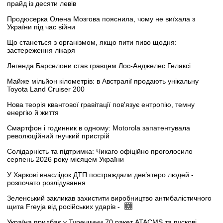
прайд із десяти левів
Продюсерка Олена Мозгова пояснила, чому не виїхала з
України під час війни
Що станеться з організмом, якщо пити пиво щодня:
застереження лікаря
Легенда Барселони став гравцем Лос-Анджелес Гелаксі
Майже мільйон кілометрів: в Австралії продають унікальну
Toyota Land Cruiser 200
Нова теорія квантової гравітації пов'язує ентропію, темну
енергію й життя
Смартфон і годинник в одному: Motorola запатентувала
революційний гнучкий пристрій
Солідарність та підтримка: Чикаго офіційно проголосило
серпень 2026 року місяцем України
У Харкові внаслідок ДТП постраждали дев’ятеро людей -
розпочато розлідування
Зеленський закликав захистити виробництво антибалістичного
щита Freyja від російських ударів -
Україна придбає у Туреччини 70 ракет ATACMS та пускові