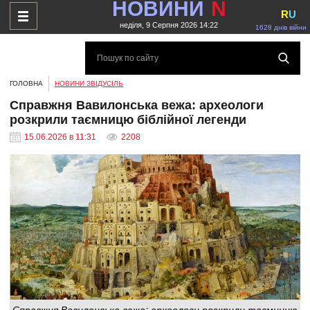
НОВИНИ
N
R
U
неділя, 9 Серпня 2026 14:22
1628 днів війни
ГОЛОВНА
НОВИНИ ЗВІДУСІЛЬ
Справжня Вавилонська вежа: археологи
розкрили таємницю біблійної легенди
15.06.2026 в 11:31
2208
Справжня Вавилонська вежа: археологи розкрили таємницю