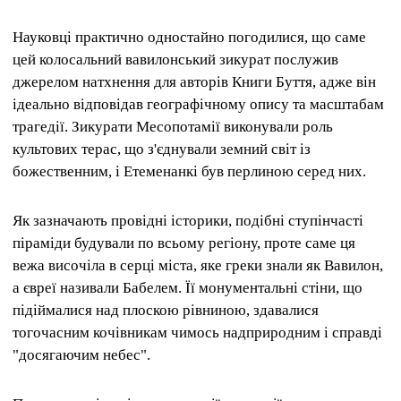
Науковці практично одностайно погодилися, що саме
цей колосальний вавилонський зикурат послужив
джерелом натхнення для авторів Книги Буття, адже він
ідеально відповідав географічному опису та масштабам
трагедії. Зикурати Месопотамії виконували роль
культових терас, що з'єднували земний світ із
божественним, і Етеменанкі був перлиною серед них.
Як зазначають провідні історики, подібні ступінчасті
піраміди будували по всьому регіону, проте саме ця
вежа височіла в серці міста, яке греки знали як Вавилон,
а євреї називали Бабелем. Її монументальні стіни, що
підіймалися над плоскою рівниною, здавалися
тогочасним кочівникам чимось надприродним і справді
"досягаючим небес".