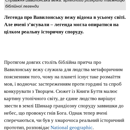
біблійної легенди
Легенда про Вавилонську вежу відома в усьому світі.
Але вчені зʼясували – легенда могла опиратися на
цілком реальну історичну споруду.
Протягом довгих століть біблійна притча про
Вавилонську вежу служила для людства метафоричним
поясненням того, чому на планеті існує таке розмаїття
мов, і водночас застереженням проти гордині та спроб
конкурувати з Творцем. Сюжет із Книги Буття малює
картину утопічного світу, де єдине людство вирішує
звести в землі Шинаар грандіозну споруду заввишки до
небес, що провокує гнів Бога. Однак тепер вчені
сперечаються, чи був у хмарочоса реальний історичний
прототип, розповідає
National geographic
.