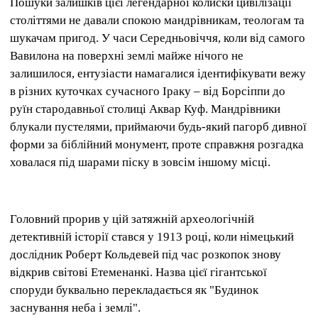
Пошуки залишків цієї легендарної колиски цивілізації
століттями не давали спокою мандрівникам, теологам та
шукачам пригод. У часи Середньовіччя, коли від самого
Вавилона на поверхні землі майже нічого не
залишилося, ентузіасти намагалися ідентифікувати вежу
в різних куточках сучасного Іраку – від Борсіппи до
руїн стародавньої столиці Аквар Куф. Мандрівники
блукали пустелями, приймаючи будь-який пагорб дивної
форми за біблійний монумент, проте справжня розгадка
ховалася під шарами піску в зовсім іншому місці.
Головний прорив у цій затяжній археологічній
детективній історії стався у 1913 році, коли німецький
дослідник Роберт Кольдевей під час розкопок знову
відкрив світові Етеменанкі. Назва цієї гігантської
споруди буквально перекладається як "Будинок
заснування неба і землі".