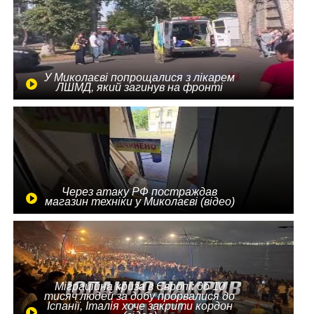
У Миколаєві попрощалися з лікарем
ЛШМД, який загинув на фронті
Через атаку РФ постраждав
магазин техніки у Миколаєві (відео)
Міграційна криза в Європі: до 10
тисяч людей за добу прорвалися до
Іспанії, Італія хоче закрити кордон