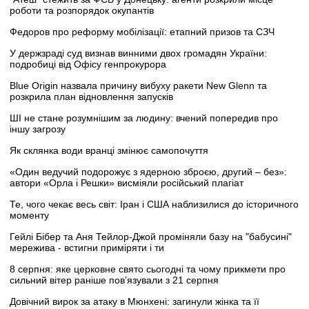
роботи та розпорядок окупантів
Федоров про реформу мобілізації: етапний призов та СЗЧ
У держзраді суд визнав винними двох громадян України:
подробиці від Офісу генпрокурора
Blue Origin назвала причину вибуху ракети New Glenn та
розкрила план відновлення запусків
ШІ не стане розумнішим за людину: вчений попередив про
іншу загрозу
Як склянка води вранці змінює самопочуття
«Один ведучий подорожує з ядерною зброєю, другий – без»:
автори «Орла і Решки» висміяли російський плагіат
Те, чого чекає весь світ: Іран і США наблизилися до історичного
моменту
Гейлі Бібер та Аня Тейлор-Джой проміняли базу на "бабусині"
мережива - встигни приміряти і ти
8 серпня: яке церковне свято сьогодні та чому прикмети про
сильний вітер раніше пов’язували з 21 серпня
Довічний вирок за атаку в Мюнхені: загинули жінка та її