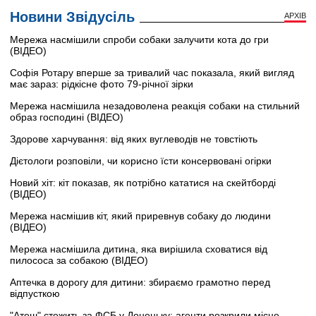
Новини Звідусіль
АРХІВ
Мережа насмішили спроби собаки залучити кота до гри
(ВІДЕО)
Софія Ротару вперше за тривалий час показала, який вигляд
має зараз: рідкісне фото 79-річної зірки
Мережа насмішила незадоволена реакція собаки на стильний
образ господині (ВІДЕО)
Здорове харчування: від яких вуглеводів не товстіють
Дієтологи розповіли, чи корисно їсти консервовані огірки
Новий хіт: кіт показав, як потрібно кататися на скейтборді
(ВІДЕО)
Мережа насмішив кіт, який приревнув собаку до людини
(ВІДЕО)
Мережа насмішила дитина, яка вирішила сховатися від
пилососа за собакою (ВІДЕО)
Аптечка в дорогу для дитини: збираємо грамотно перед
відпусткою
"Атеш" стежить за ФСБ у Донецьку: агенти розкрили місце