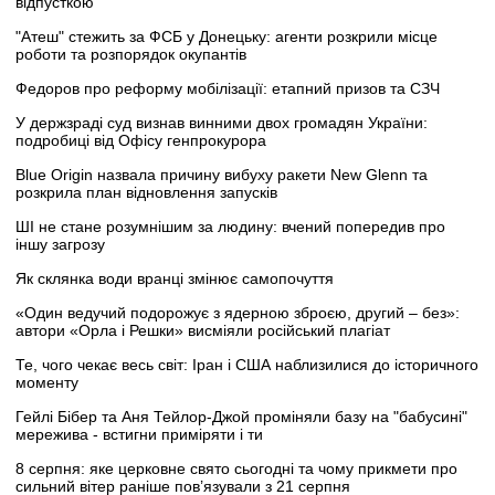
відпусткою
"Атеш" стежить за ФСБ у Донецьку: агенти розкрили місце
роботи та розпорядок окупантів
Федоров про реформу мобілізації: етапний призов та СЗЧ
У держзраді суд визнав винними двох громадян України:
подробиці від Офісу генпрокурора
Blue Origin назвала причину вибуху ракети New Glenn та
розкрила план відновлення запусків
ШІ не стане розумнішим за людину: вчений попередив про
іншу загрозу
Як склянка води вранці змінює самопочуття
«Один ведучий подорожує з ядерною зброєю, другий – без»:
автори «Орла і Решки» висміяли російський плагіат
Те, чого чекає весь світ: Іран і США наблизилися до історичного
моменту
Гейлі Бібер та Аня Тейлор-Джой проміняли базу на "бабусині"
мережива - встигни приміряти і ти
8 серпня: яке церковне свято сьогодні та чому прикмети про
сильний вітер раніше пов’язували з 21 серпня