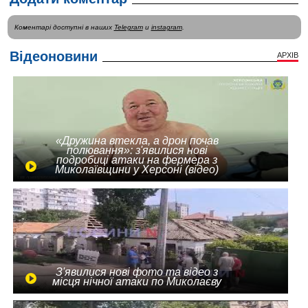
Коментарі доступні в наших
Telegram
и
instagram
.
Відеоновини
АРХІВ
«Дружина втекла, а дрон почав
полювання»: з'явилися нові
подробиці атаки на фермера з
Миколаївщини у Херсоні (відео)
З'явилися нові фото та відео з
місця нічної атаки по Миколаєву