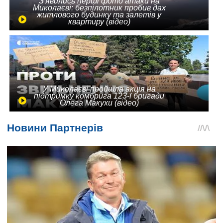
З'явились перші фото атаки на
Миколаєві: безпілотник пробив дах
житлового будинку та залетів у
квартиру (відео)
У Миколаєві пройшла акція на
підтримку комбрига 123-ї бригади
Олега Макухи (відео)