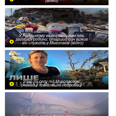
(відео)
У Радушному вшанували пам'ять
загиблої родини: старший син вижив
- він служить у Миколаєві (відео)
Удар по селу під Миколаєвом:
очевидці повідомили подробиці