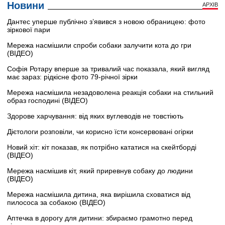
Новини
АРХІВ
Дантес уперше публічно з’явився з новою обраницею: фото
зіркової пари
Мережа насмішили спроби собаки залучити кота до гри
(ВІДЕО)
Софія Ротару вперше за тривалий час показала, який вигляд
має зараз: рідкісне фото 79-річної зірки
Мережа насмішила незадоволена реакція собаки на стильний
образ господині (ВІДЕО)
Здорове харчування: від яких вуглеводів не товстіють
Дієтологи розповіли, чи корисно їсти консервовані огірки
Новий хіт: кіт показав, як потрібно кататися на скейтборді
(ВІДЕО)
Мережа насмішив кіт, який приревнув собаку до людини
(ВІДЕО)
Мережа насмішила дитина, яка вирішила сховатися від
пилососа за собакою (ВІДЕО)
Аптечка в дорогу для дитини: збираємо грамотно перед