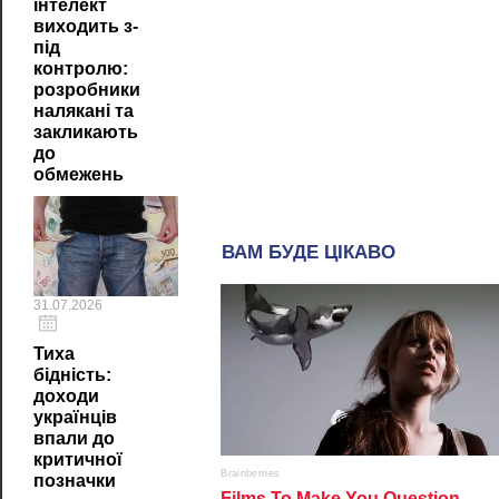
інтелект
виходить з-
під
контролю:
розробники
налякані та
закликають
до
обмежень
31.07.2026
Тиха
бідність:
доходи
українців
впали до
критичної
позначки