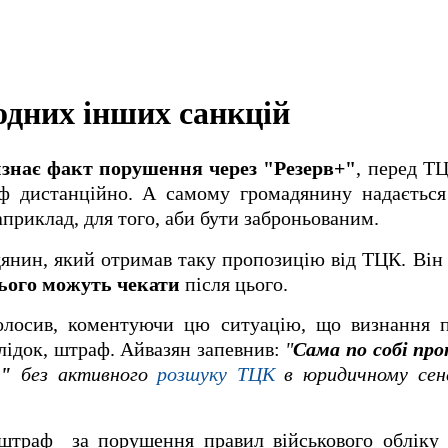
одних інших санкцій
знає факт порушення через "Резерв+"
, перед Т
 дистанційно. А самому громадянину надається
априклад, для того, аби бути заброньованим.
янин, який отримав таку пропозицію від ТЦК. Він
ього можуть чекати
після цього.
олосив, коментуючи цю ситуацію, що визнання 
лідок, штраф. Айвазян запевнив:
"
Сама по собі про
+"
без активного
розшуку ТЦК
в юридичному сен
і штраф за порушення правил військового обліку