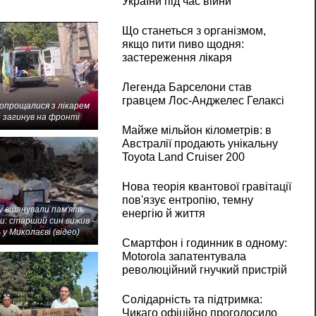
України під час війни
Що станеться з організмом,
якщо пити пиво щодня:
застереження лікаря
Легенда Барселони став
гравцем Лос-Анджелес Гелаксі
попрощалися з лікарем
 загинув на фронті
Майже мільйон кілометрів: в
Австралії продають унікальну
Toyota Land Cruiser 200
Нова теорія квантової гравітації
пов'язує ентропію, темну
 вшанували пам'ять
енергію й життя
и: старший син вижив -
 у Миколаєві (відео)
Смартфон і годинник в одному:
Motorola запатентувала
революційний гнучкий пристрій
Солідарність та підтримка:
Чикаго офіційно проголосило