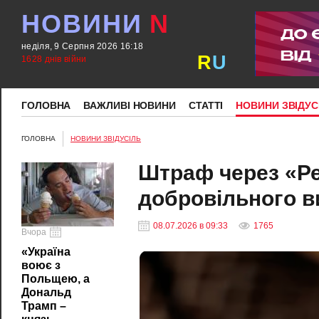
НОВИНИ
N
неділя, 9 Серпня 2026 16:18
R
U
1628 днів війни
ГОЛОВНА
ВАЖЛИВІ НОВИНИ
СТАТТІ
НОВИНИ ЗВІДУС
ГОЛОВНА
НОВИНИ ЗВІДУСІЛЬ
Штраф через «Ре
добровільного в
08.07.2026 в 09:33
1765
Вчора
«Україна
воює з
Польщею, а
Дональд
Трамп –