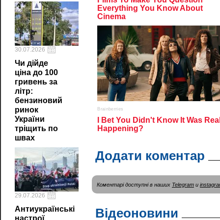
30.07.2026
Чи дійде
ціна до 100
гривень за
літр:
бензиновий
ринок
України
тріщить по
швах
Додати коментар
Коментарі доступні в наших
Telegram
и
instagr
29.07.2026
Антиукраїнські
Відеоновини
настрої