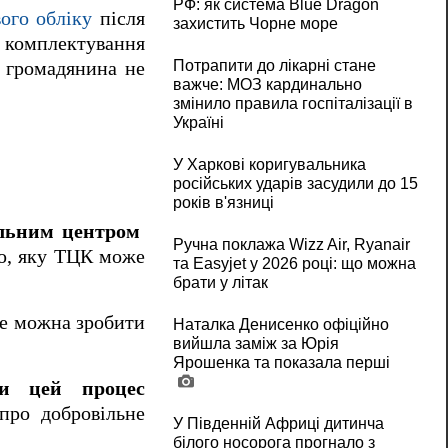
РФ: як система Blue Dragon
ого обліку
після
захистить Чорне море
р комплектування
Потрапити до лікарні стане
 громадянина не
важче: МОЗ кардинально
змінило правила госпіталізації в
Україні
У Харкові коригувальника
російських ударів засудили до 15
років в'язниці
альним центром
Ручна поклажа Wizz Air, Ryanair
ю, яку ТЦК може
та Easyjet у 2026 році: що можна
брати у літак
Це можна зробити
Наталка Денисенко офіційно
вийшла заміж за Юрія
Ярошенка та показала перші
ти цей процес
про добровільне
У Південній Африці дитинча
білого носорога прогнало з