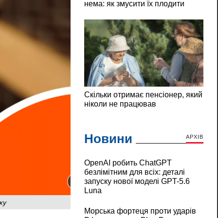
Новини
АРХІВ
OpenAI робить ChatGPT
безлімітним для всіх: деталі
запуску нової моделі GPT-5.6
Luna
ку
Морська фортеця проти ударів