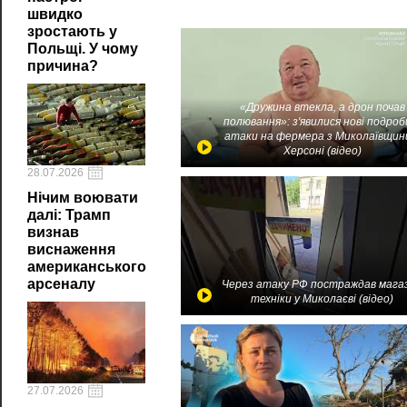
швидко
зростають у
Польщі. У чому
причина?
«Дружина втекла, а дрон почав
полювання»: з'явилися нові подроб
атаки на фермера з Миколаївщин
Херсоні (відео)
28.07.2026
Нічим воювати
далі: Трамп
визнав
виснаження
американського
арсеналу
Через атаку РФ постраждав мага
техніки у Миколаєві (відео)
27.07.2026