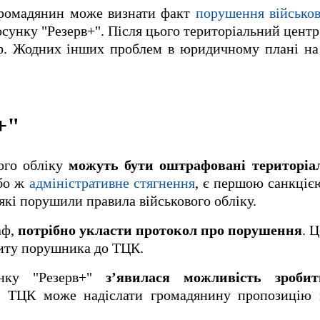
 громадянин може визнати факт
порушення військов
осунку "Резерв+". Після цього територіальний цент
ф. Жодних інших проблем в юридичному плані на
+"
ого обліку
можуть бути оштрафовані територі
або ж
адміністративне стягнення
, є першою санкціє
які порушили правила військового обліку.
аф,
потрібно укласти протокол про порушення
. 
ізиту порушника до ТЦК.
унку "Резерв+"
з’явилася можливість зроби
" ТЦК може надіслати громадянину пропозицію 