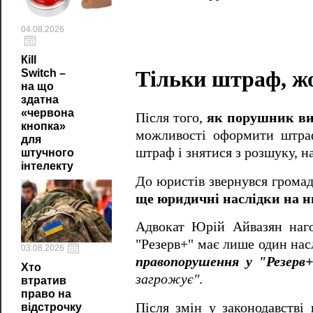
04.08.2026
Кill
Тільки штраф, ж
Switch –
на що
здатна
«червона
Після того,
як порушник ви
кнопка»
можливості оформити штраф
для
штраф і знятися з розшуку, н
штучного
інтелекту
До юристів звернувся громад
ще юридичні наслідки на н
Адвокат Юрій Айвазян наг
"Резерв+" має лише один нас
03.08.2026
правопорушення у "Резерв
Хто
загрожує"
.
втратив
право на
Після змін у законодавств
відстрочку