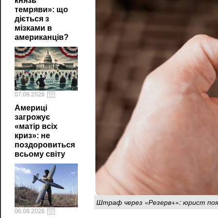
князь
темряви»: що
діється з
мізками в
американців?
07.08.2026
Америці
загрожує
«матір всіх
криз»: не
поздоровиться
всьому світу
Штраф через «Резерв+»: юрист поясн
06.08.2026