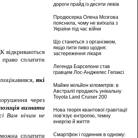
дороги прайд із десяти левів
Продюсерка Олена Мозгова
пояснила, чому не виїхала з
України під час війни
Що станеться з організмом,
якщо пити пиво щодня:
ЦК відкриваються
застереження лікаря
 право сплатити
Легенда Барселони став
гравцем Лос-Анджелес Гелаксі
 поцікавився,
які
Майже мільйон кілометрів: в
Австралії продають унікальну
Toyota Land Cruiser 200
порушення через
позиція визнати
Нова теорія квантової гравітації
сі Вам нічим не
пов'язує ентропію, темну
енергію й життя
Смартфон і годинник в одному:
 можна сплатити