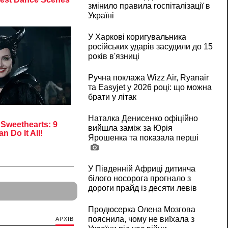
змінило правила госпіталізації в
Україні
У Харкові коригувальника
російських ударів засудили до 15
років в'язниці
Ручна поклажа Wizz Air, Ryanair
та Easyjet у 2026 році: що можна
брати у літак
Наталка Денисенко офіційно
вийшла заміж за Юрія
Ярошенка та показала перші
У Південній Африці дитинча
білого носорога прогнало з
дороги прайд із десяти левів
Продюсерка Олена Мозгова
пояснила, чому не виїхала з
АРХІВ