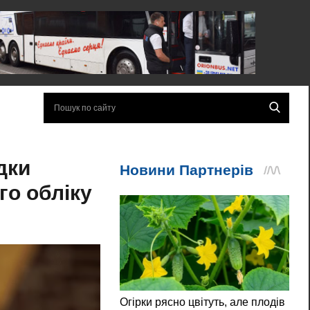
дки
го обліку