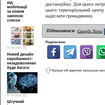
від
дистанційно. Для цього потр
мобілізації
цього територіальний центр
за новим
надіслати громадянину.
законом:
список
Підписатися:
Google News
Поділитися:
02.08.2026
Новий дизайн
євробанкнот:
незадоволених
буде багато
У Калуші під вартою залишили екс
01.08.2026
Штучний