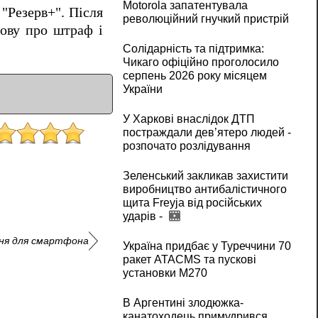
Motorola запатентувала
"Резерв+". Після
революційний гнучкий пристрій
нову про штраф і
Солідарність та підтримка:
Чикаго офіційно проголосило
серпень 2026 року місяцем
України
У Харкові внаслідок ДТП
постраждали дев’ятеро людей -
розпочато розлідування
Зеленський закликав захистити
виробництво антибалістичного
щита Freyja від російських
ударів -
ння для смартфона
Україна придбає у Туреччини 70
ракет ATACMS та пускові
установки M270
В Аргентині злодюжка-
канатоходець примудрився