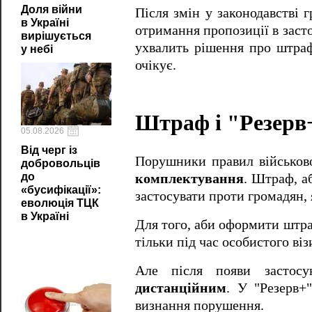
Доля війни
Після змін у законодавстві
в Україні
отримання пропозиції в заст
вирішується
ухвалить рішення про штра
у небі
очікує.
Штраф і "Резерв
05.08.2026
Від черг із
Порушники правил військов
добровольців
до
комплектування
. Штраф, 
«бусифікації»:
застосувати проти громадян, 
еволюція ТЦК
в Україні
Для того, аби оформити штр
тільки під час особистого в
Але після появи застос
дистанційним
. У "Резерв+
визнання порушення.