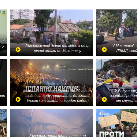
иці
и у
З'явилися нові фото та відео з місця
У Миколаєві 
нічної атаки по Миколаєву
ЛШМД, який
Міграційна криза в Європі: до 10 тисяч
У Радушному
зин
людей за добу прорвалися до Іспанії,
загиблої родин
Італія хоче закрити кордон (відео)
він служить
З'явились перші фото атаки на