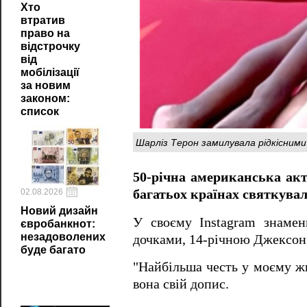
Хто
втратив
право на
відстрочку
від
мобілізації
за новим
законом:
список
Шарліз Терон замилувала рідкісним
50-річна американська акт
багатьох країнах святкувал
02.08.2026
Новий дизайн
У своєму Instagram знамен
євробанкнот:
незадоволених
дочками, 14-річною Джексон і
буде багато
"Найбільша честь у моєму жи
вона свій допис.