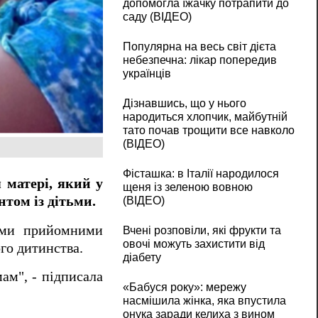
допомогла їжачку потрапити до
саду (ВІДЕО)
Популярна на весь світ дієта
небезпечна: лікар попередив
українців
Дізнавшись, що у нього
народиться хлопчик, майбутній
тато почав трощити все навколо
(ВІДЕО)
Фісташка: в Італії народилося
 матері, який у
щеня із зеленою вовною
нтом із дітьми.
(ВІДЕО)
оїми прийомними
Вчені розповіли, які фрукти та
овочі можуть захистити від
го дитинства.
діабету
ам", - підписала
«Бабуся року»: мережу
насмішила жінка, яка впустила
онука заради келиха з вином