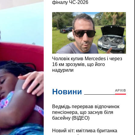
Новини
АРХІВ
Ведмідь перервав відпочинок
пенсіонера, що заснув біля
басейну (ВІДЕО)
Новий хіт: кмітлива британка