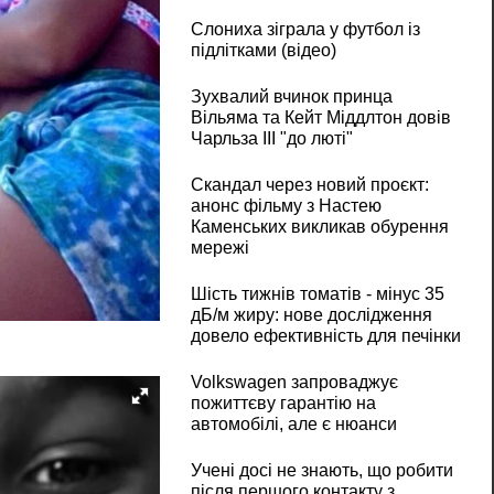
Слониха зіграла у футбол із
підлітками (відео)
Зухвалий вчинок принца
Вільяма та Кейт Міддлтон довів
Чарльза III "до люті"
Скандал через новий проєкт:
анонс фільму з Настею
Каменських викликав обурення
мережі
Шість тижнів томатів - мінус 35
дБ/м жиру: нове дослідження
довело ефективність для печінки
Volkswagen запроваджує
пожиттєву гарантію на
автомобілі, але є нюанси
Учені досі не знають, що робити
після першого контакту з