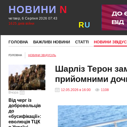
НОВИНИ
N
четвер, 6 Серпня 2026 07:43
R
U
1625 днів війни
ГОЛОВНА
ВАЖЛИВІ НОВИНИ
СТАТТІ
НОВИНИ ЗВІДУС
ГОЛОВНА
НОВИНИ ЗВІДУСІЛЬ
Шарліз Терон за
прийомними доч
12.05.2026 в 16:00
1108
Вчора
Від черг із
добровольців
до
«бусифікації»:
еволюція ТЦК