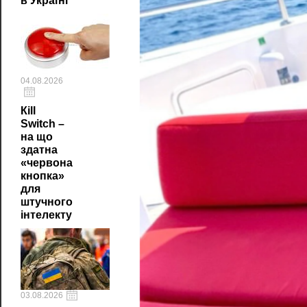
в Україні
04.08.2026
Кill
Switch –
на що
здатна
«червона
кнопка»
для
штучного
інтелекту
03.08.2026