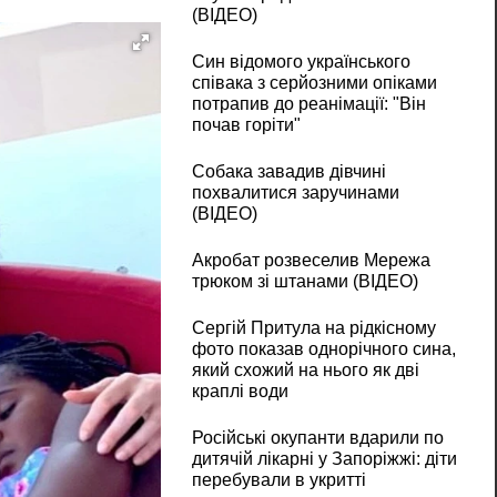
(ВІДЕО)
Син відомого українського
співака з серйозними опіками
потрапив до реанімації: "Він
почав горіти"
Собака завадив дівчині
похвалитися заручинами
(ВІДЕО)
Акробат розвеселив Мережа
трюком зі штанами (ВІДЕО)
Сергій Притула на рідкісному
фото показав однорічного сина,
який схожий на нього як дві
краплі води
Російські окупанти вдарили по
дитячій лікарні у Запоріжжі: діти
перебували в укритті