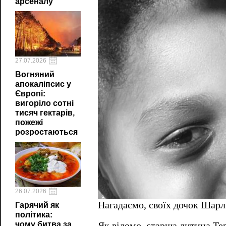
арсеналу
27.07.2026
Вогняний
апокаліпсис у
Європі:
вигоріло сотні
тисяч гектарів,
пожежі
розростаються
26.07.2026
Нагадаємо, своїх дочок Шарл
Гарячий як
політика:
чому битва за
Як відомо, старша дитина Те