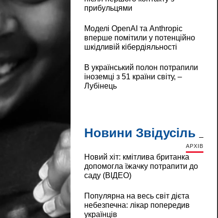
прибульцями
Моделі OpenAI та Anthropic
вперше помітили у потенційно
шкідливій кібердіяльності
В український полон потрапили
іноземці з 51 країни світу, –
Лубінець
Новини Звідусіль
АРХІВ
Новий хіт: кмітлива британка
допомогла їжачку потрапити до
саду (ВІДЕО)
Популярна на весь світ дієта
небезпечна: лікар попередив
українців