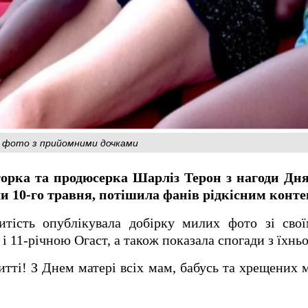
и фото з прийомними дочками
орка та продюсерка Шарліз Терон з нагоди Дня
и 10-го травня, потішила фанів рідкісним конте
итість опублікувала добірку милих фото зі св
 11-річною Огаст, а також показала спогади з їхньо
тті! З Днем матері всіх мам, бабусь та хрещених м