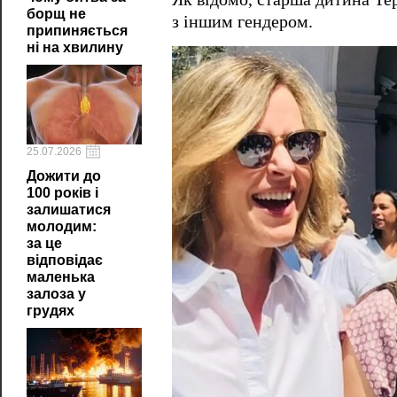
борщ не
з іншим гендером.
припиняється
ні на хвилину
25.07.2026
Дожити до
100 років і
залишатися
молодим:
за це
відповідає
маленька
залоза у
грудях