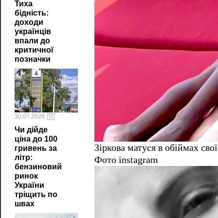
Тиха
бідність:
доходи
українців
впали до
критичної
позначки
30.07.2026
Чи дійде
ціна до 100
Зіркова матуся в обіймах сво
гривень за
літр:
Фото instagram
бензиновий
ринок
України
тріщить по
швах