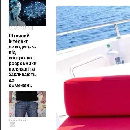
01.08.2026
Штучний
інтелект
виходить з-
під
контролю:
розробники
налякані та
закликають
до
обмежень
31.07.2026