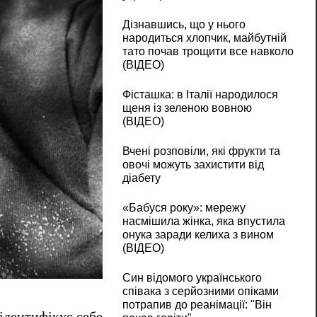
Дізнавшись, що у нього
народиться хлопчик, майбутній
тато почав трощити все навколо
(ВІДЕО)
Фісташка: в Італії народилося
щеня із зеленою вовною
(ВІДЕО)
Вчені розповіли, які фрукти та
овочі можуть захистити від
діабету
«Бабуся року»: мережу
насмішила жінка, яка впустила
онука заради келиха з вином
(ВІДЕО)
Син відомого українського
співака з серйозними опіками
потрапив до реанімації: "Він
ідентифікує себе