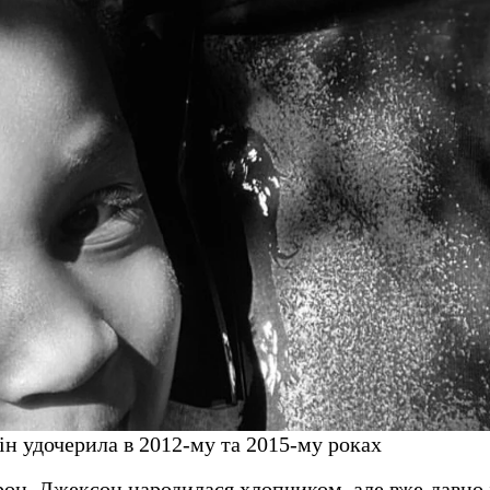
ін удочерила в 2012-му та 2015-му роках
рон, Джексон народилася хлопчиком, але вже давно 