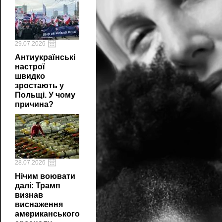
29.07.2026
Антиукраїнські
настрої
швидко
зростають у
Польщі. У чому
причина?
28.07.2026
Нічим воювати
далі: Трамп
визнав
виснаження
американського