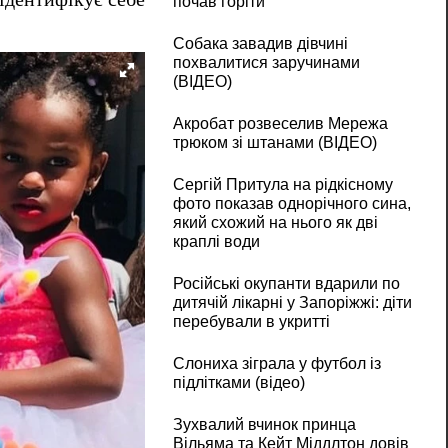
почав горіти"
Собака завадив дівчині
похвалитися заручинами
(ВІДЕО)
Акробат розвеселив Мережа
трюком зі штанами (ВІДЕО)
Сергій Притула на рідкісному
фото показав однорічного сина,
який схожий на нього як дві
краплі води
Російські окупанти вдарили по
дитячій лікарні у Запоріжжі: діти
перебували в укритті
Слониха зіграла у футбол із
підлітками (відео)
Зухвалий вчинок принца
Вільяма та Кейт Міддлтон довів