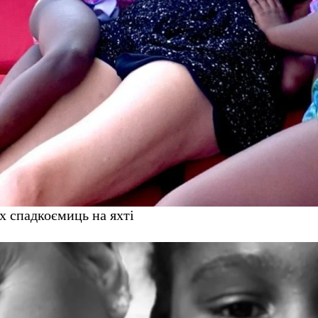
їх спадкоємиць на яхті