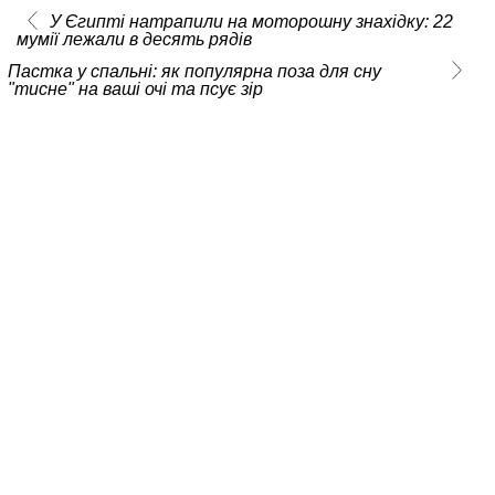
У Єгипті натрапили на моторошну знахідку: 22
мумії лежали в десять рядів
Пастка у спальні: як популярна поза для сну
"тисне" на ваші очі та псує зір