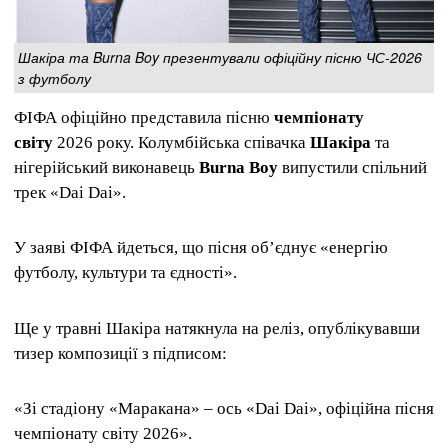
Шакіра та Burna Boy презентували офіційну пісню ЧС-2026
з футболу
ФІФА офіційно представила пісню
чемпіонату
світу
2026 року. Колумбійська співачка
Шакіра
та
нігерійський виконавець
Burna Boy
випустили спільний
трек «Dai Dai».
У заяві ФІФА йдеться, що пісня об’єднує «енергію
футболу, культури та єдності».
Ще у травні Шакіра натякнула на реліз, опублікувавши
тизер композиції з підписом:
«Зі стадіону «Маракана» – ось «Dai Dai», офіційна пісня
чемпіонату світу 2026».