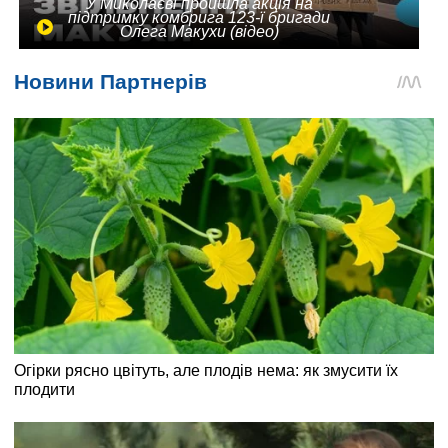
У Миколаєві пройшла акція на
підтримку комбрига 123-ї бригади
Олега Макухи (відео)