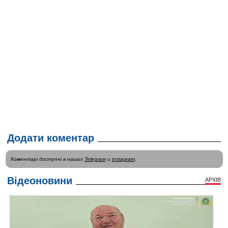
Додати коментар
Коментарі доступні в наших
Telegram
и
instagram
.
Відеоновини
АРХІВ