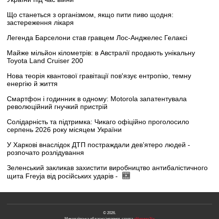
Що станеться з організмом, якщо пити пиво щодня:
застереження лікаря
Легенда Барселони став гравцем Лос-Анджелес Гелаксі
Майже мільйон кілометрів: в Австралії продають унікальну
Toyota Land Cruiser 200
Нова теорія квантової гравітації пов'язує ентропію, темну
енергію й життя
Смартфон і годинник в одному: Motorola запатентувала
революційний гнучкий пристрій
Солідарність та підтримка: Чикаго офіційно проголосило
серпень 2026 року місяцем України
У Харкові внаслідок ДТП постраждали дев’ятеро людей -
розпочато розлідування
Зеленський закликав захистити виробництво антибалістичного
щита Freyja від російських ударів -
© 2026.
Миколаївська обласна інтернет-газета
«Новини N»