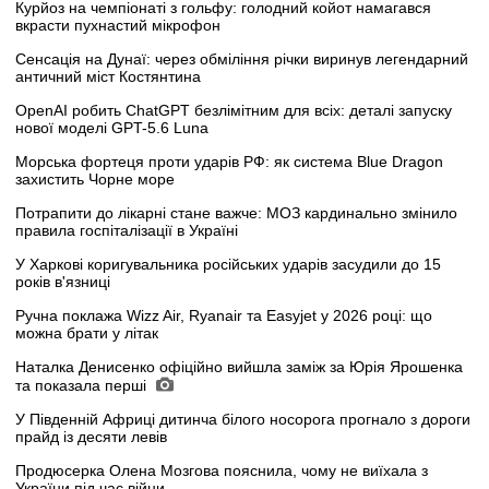
Курйоз на чемпіонаті з гольфу: голодний койот намагався
вкрасти пухнастий мікрофон
Сенсація на Дунаї: через обміління річки виринув легендарний
античний міст Костянтина
OpenAI робить ChatGPT безлімітним для всіх: деталі запуску
нової моделі GPT-5.6 Luna
Морська фортеця проти ударів РФ: як система Blue Dragon
захистить Чорне море
Потрапити до лікарні стане важче: МОЗ кардинально змінило
правила госпіталізації в Україні
У Харкові коригувальника російських ударів засудили до 15
років в'язниці
Ручна поклажа Wizz Air, Ryanair та Easyjet у 2026 році: що
можна брати у літак
Наталка Денисенко офіційно вийшла заміж за Юрія Ярошенка
та показала перші
У Південній Африці дитинча білого носорога прогнало з дороги
прайд із десяти левів
Продюсерка Олена Мозгова пояснила, чому не виїхала з
України під час війни