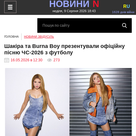
НОВИНИ
N
R
U
неділя, 9 Серпня 2026 18:43
1628 днів війни
ГОЛОВНА
НОВИНИ ЗВІДУСІЛЬ
Шакіра та Burna Boy презентували офіційну
пісню ЧС-2026 з футболу
16.05.2026 в 12:30
273