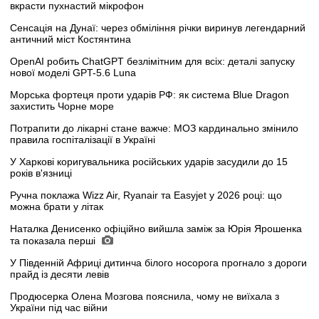
вкрасти пухнастий мікрофон
Сенсація на Дунаї: через обміління річки виринув легендарний
античний міст Костянтина
OpenAI робить ChatGPT безлімітним для всіх: деталі запуску
нової моделі GPT-5.6 Luna
Морська фортеця проти ударів РФ: як система Blue Dragon
захистить Чорне море
Потрапити до лікарні стане важче: МОЗ кардинально змінило
правила госпіталізації в Україні
У Харкові коригувальника російських ударів засудили до 15
років в'язниці
Ручна поклажа Wizz Air, Ryanair та Easyjet у 2026 році: що
можна брати у літак
Наталка Денисенко офіційно вийшла заміж за Юрія Ярошенка
та показала перші
У Південній Африці дитинча білого носорога прогнало з дороги
прайд із десяти левів
Продюсерка Олена Мозгова пояснила, чому не виїхала з
України під час війни