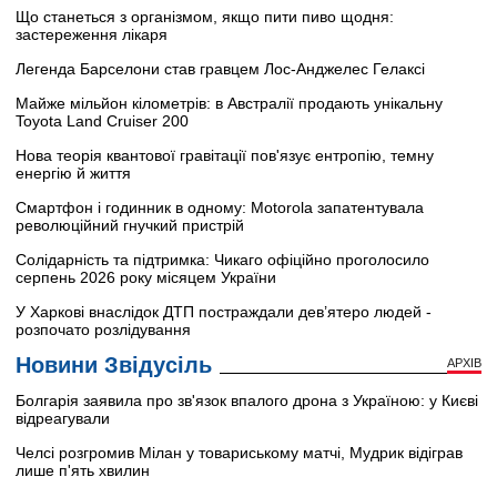
Що станеться з організмом, якщо пити пиво щодня:
застереження лікаря
Легенда Барселони став гравцем Лос-Анджелес Гелаксі
Майже мільйон кілометрів: в Австралії продають унікальну
Toyota Land Cruiser 200
Нова теорія квантової гравітації пов'язує ентропію, темну
енергію й життя
Смартфон і годинник в одному: Motorola запатентувала
революційний гнучкий пристрій
Солідарність та підтримка: Чикаго офіційно проголосило
серпень 2026 року місяцем України
У Харкові внаслідок ДТП постраждали дев’ятеро людей -
розпочато розлідування
Новини Звідусіль
АРХІВ
Болгарія заявила про зв'язок впалого дрона з Україною: у Києві
відреагували
Челсі розгромив Мілан у товариському матчі, Мудрик відіграв
лише п'ять хвилин