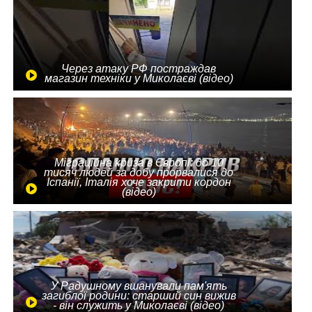
Через атаку РФ постраждав
магазин техніки у Миколаєві (відео)
Міграційна криза в Європі: до 10
тисяч людей за добу прорвалися до
Іспанії, Італія хоче закрити кордон
(відео)
У Радушному вшанували пам'ять
загиблої родини: старший син вижив
- він служить у Миколаєві (відео)