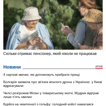
Новини
АРХІВ
4 харчові звички, які допоможуть прибрати прищі
Болгарія заявила про зв'язок впалого дрона з Україною: у Києві
відреагували
Челсі розгромив Мілан у товариському матчі, Мудрик відіграв
лише п'ять хвилин
Курйоз на чемпіонаті з гольфу: голодний койот намагався