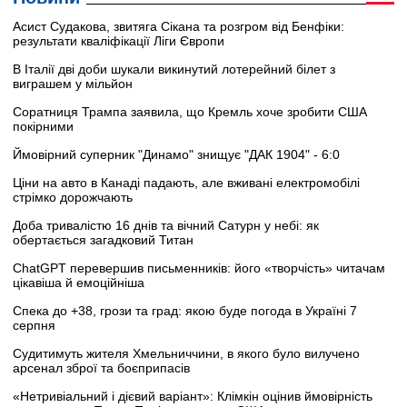
Асист Судакова, звитяга Сікана та розгром від Бенфіки:
результати кваліфікації Ліги Європи
В Італії дві доби шукали викинутий лотерейний білет з
виграшем у мільйон
Соратниця Трампа заявила, що Кремль хоче зробити США
покірними
Ймовірний суперник "Динамо" знищує "ДАК 1904" - 6:0
Ціни на авто в Канаді падають, але вживані електромобілі
стрімко дорожчають
Доба тривалістю 16 днів та вічний Сатурн у небі: як
обертається загадковий Титан
ChatGPT перевершив письменників: його «творчість» читачам
цікавіша й емоційніша
Спека до +38, грози та град: якою буде погода в Україні 7
серпня
Судитимуть жителя Хмельниччини, в якого було вилучено
арсенал зброї та боєприпасів
«Нетривіальний і дієвий варіант»: Клімкін оцінив ймовірність