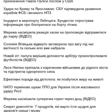
призначення Павла Паліси послом у США
Удари по Криму та Ярославлю: СБУ підтвердила ураження
кораблів ФСБ і великого НПЗ
Інцидент в аеропорту Лейпцига: Бундестаг спростував
інформацію про боєприпаси на борту літака
Мережа насмішила реакція хаски на пропозицію відправитися
до парку (ВІДЕО)
Соломія Вітвіцька відверто заговорила про вагу під час
вагітності та скільки кіло вже набрала
Новий хіт: папуга вирішив допомогти арбітру проконтролювати
футболістів (ВІДЕО)
Леся Нікітюк приїхала з нареченим-військовим до рідного міста
та підстригла однорічного сина
Ефективні поради від дієтолога: як позбутися жиру на животі
НАТО терміново шукає ППО для України після масованого
удару Росії
Мережа насмішила суперечка горил через дощ (ВІДЕО)
Секрет довголіття: 7 продуктів, які варто їсти щодня для
здоров’я серця і мозку