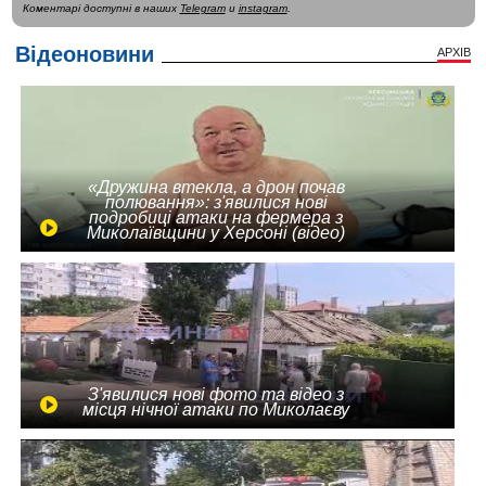
Коментарі доступні в наших
Telegram
и
instagram
.
Відеоновини
АРХІВ
«Дружина втекла, а дрон почав
полювання»: з'явилися нові
подробиці атаки на фермера з
Миколаївщини у Херсоні (відео)
З'явилися нові фото та відео з
місця нічної атаки по Миколаєву