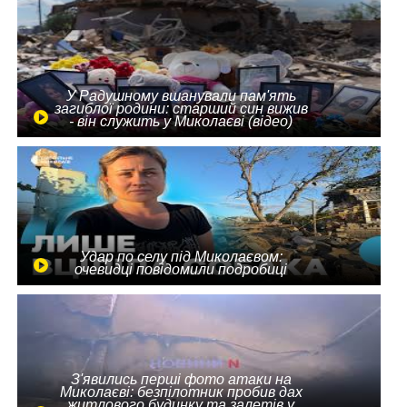
У Радушному вшанували пам'ять
загиблої родини: старший син вижив
- він служить у Миколаєві (відео)
Удар по селу під Миколаєвом:
очевидці повідомили подробиці
З'явились перші фото атаки на
Миколаєві: безпілотник пробив дах
житлового будинку та залетів у