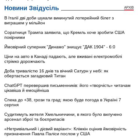
Новини Звідусіль
АРХІВ
В Італії дві доби шукали викинутий лотерейний білет з
виграшем у мільйон
Соратниця Трампа заявила, що Кремль хоче зробити США
покірними
Ймовірний суперник "Динамо" знищує "ДАК 1904" - 6:0
Ціни на авто в Канаді падають, але вживані електромобілі
стрімко дорожчають
Доба тривалістю 16 днів та вічний Сатурн у небі: як
обертається загадковий Титан
ChatGPT перевершив письменників: його «творчість» читачам
цікавіша й емоційніша
Спека до +38, грози та град: якою буде погода в Україні 7
серпня
Судитимуть жителя Хмельниччини, в якого було вилучено
арсенал зброї та боєприпасів
«Нетривіальний і дієвий варіант»: Клімкін оцінив ймовірність
призначення Павла Паліси послом у США