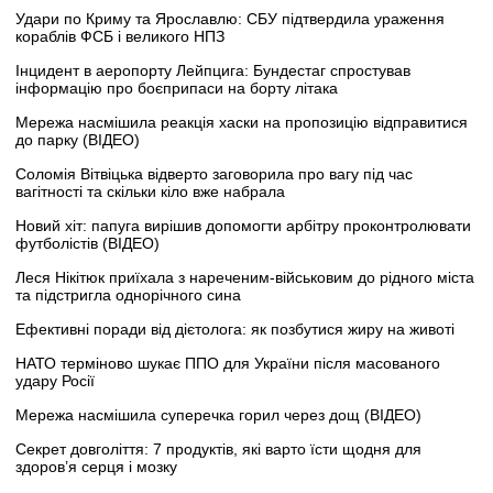
Удари по Криму та Ярославлю: СБУ підтвердила ураження
кораблів ФСБ і великого НПЗ
Інцидент в аеропорту Лейпцига: Бундестаг спростував
інформацію про боєприпаси на борту літака
Мережа насмішила реакція хаски на пропозицію відправитися
до парку (ВІДЕО)
Соломія Вітвіцька відверто заговорила про вагу під час
вагітності та скільки кіло вже набрала
Новий хіт: папуга вирішив допомогти арбітру проконтролювати
футболістів (ВІДЕО)
Леся Нікітюк приїхала з нареченим-військовим до рідного міста
та підстригла однорічного сина
Ефективні поради від дієтолога: як позбутися жиру на животі
НАТО терміново шукає ППО для України після масованого
удару Росії
Мережа насмішила суперечка горил через дощ (ВІДЕО)
Секрет довголіття: 7 продуктів, які варто їсти щодня для
здоров’я серця і мозку