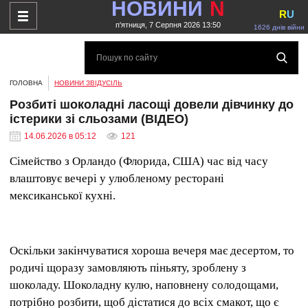
НОВИНИ
N
R
U
п'ятниця, 7 Серпня 2026 13:50
1626 днів війни
ГОЛОВНА
НОВИНИ ЗВІДУСІЛЬ
Розбиті шоколадні ласощі довели дівчинку до
істерики зі сльозами (ВІДЕО)
14.06.2026 в 05:12
121
Сімейство з Орландо (Флорида, США) час від часу
влаштовує вечері у улюбленому ресторані
мексиканської кухні.
Оскільки закінчуватися хороша вечеря має десертом, то
родичі щоразу замовляють піньяту, зроблену з
шоколаду. Шоколадну кулю, наповнену солодощами,
потрібно розбити, щоб дістатися до всіх смакот, що є