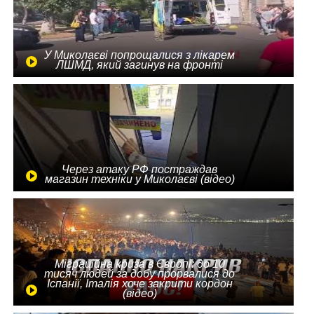
У Миколаєві попрощалися з лікарем
ЛШМД, який загинув на фронті
Через атаку РФ постраждав
магазин техніки у Миколаєві (відео)
Міграційна криза в Європі: до 10
тисяч людей за добу прорвалися до
Іспанії, Італія хоче закрити кордон
(відео)