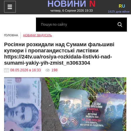
НОВИНИ
N
R
U
четвер, 6 Серпня 2026 19:33
1625 днів війни
ГОЛОВНА
НОВИНИ ЗВІДУСІЛЬ
Росіяни розкидали над Сумами фальшиві
купюри і пропагандистські листівки
https://24tv.ua/rosiya-rozkidala-listivki-nad-
sumami-yakiy-yih-zmist_n3063304
08.05.2026 в 16:33
198