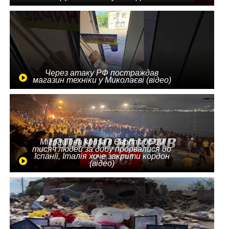
Через атаку РФ постраждав
магазин техніки у Миколаєві (відео)
Міграційна криза в Європі: до 10
тисяч людей за добу прорвалися до
Іспанії, Італія хоче закрити кордон
(відео)