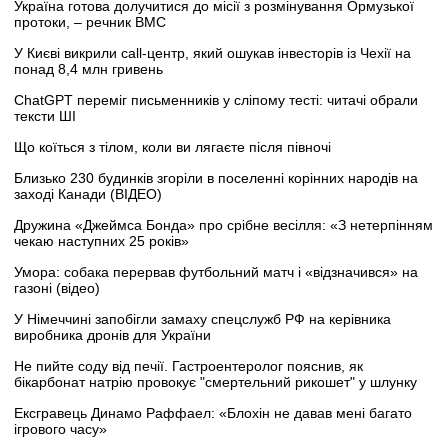
Україна готова долучитися до місії з розмінування Ормузької
протоки, – речник ВМС
У Києві викрили call-центр, який ошукав інвесторів із Чехії на
понад 8,4 млн гривень
ChatGPT переміг письменників у сліпому тесті: читачі обрали
тексти ШІ
Що коїться з тілом, коли ви лягаєте після півночі
Близько 230 будинків згоріли в поселенні корінних народів на
заході Канади (ВІДЕО)
Дружина «Джеймса Бонда» про срібне весілля: «З нетерпінням
чекаю наступних 25 років»
Умора: собака перервав футбольний матч і «відзначився» на
газоні (відео)
У Німеччині запобігли замаху спецслужб РФ на керівника
виробника дронів для України
Не пийте соду від печії. Гастроентеролог пояснив, як
бікарбонат натрію провокує "смертельний рикошет" у шлунку
Ексгравець Динамо Раффаел: «Блохін не давав мені багато
ігрового часу»