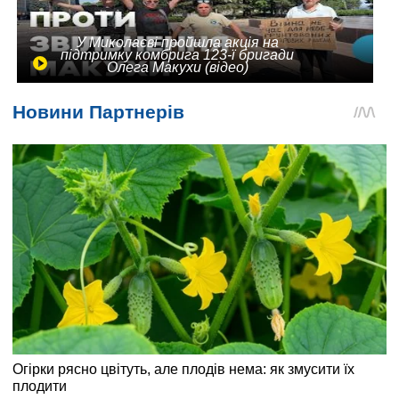
У Миколаєві пройшла акція на
підтримку комбрига 123-ї бригади
Олега Макухи (відео)