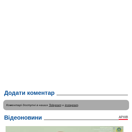
Додати коментар
Коментарі доступні в наших
Telegram
и
instagram
.
Відеоновини
АРХІВ