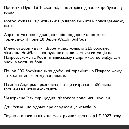
Прототип Hyundai Tucson ледь не згорів під час випробувань у
горах
Мозок “оживає” від новизни: що варто змінити у повсякденному
житті
Apple готує нове підвищення цін: подорожчання може
торкнутися iPhone 18, Apple Watch і AirPods
Минулої доби на лінії фронту зафіксували 216 бойових
зіткнень. Найбільш напруженою залишається ситуація на
Покровському та Костянтинівському напрямках, де відбулася
значна частина боїв.
Понад 200 боєзіткнень за добу: найгарячіше на Покровському
та Костянтинівському напрямках
Памела Андерсон розповіла, на що витрачає найбільше
грошей і на чому економить
Чи корисно їсти сир щодня: дієтологи пояснили нюанси
Діти Усика: що відомо про спадкоємців чемпіона
Toyota оголосила ціни на електричний кросовер bZ 2027 року