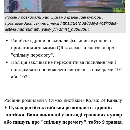
Росіяни розкидали над Сумами фальшиві купюри і
пропагандистські листівки https://24tv.ua/rosiya-rozkidala-
listivki-nad-sumami-yakiy-yih-zmist_n3063304
Російські дрони розкидали фальшиві купюри з
пропагандистськими QR-кодами та листівки про
"спільну перемогу".
Поліція закликає не переходити за посиланнями і
повідомляти про виявлені листівки за номерами 101
або 102.
Росіяни розкидали у Сумах листівки / Колаж 24 Каналу
У Сумах російські війська розкидають з дронів
листівки. Вони виконані у вигляді грошових купюр
або пишуть про "спільну перемогу", тобто 9 травня.