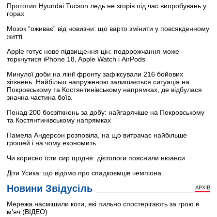
Прототип Hyundai Tucson ледь не згорів під час випробувань у
горах
Мозок “оживає” від новизни: що варто змінити у повсякденному
житті
Apple готує нове підвищення цін: подорожчання може
торкнутися iPhone 18, Apple Watch і AirPods
Минулої доби на лінії фронту зафіксували 216 бойових
зіткнень. Найбільш напруженою залишається ситуація на
Покровському та Костянтинівському напрямках, де відбулася
значна частина боїв.
Понад 200 боєзіткнень за добу: найгарячіше на Покровському
та Костянтинівському напрямках
Памела Андерсон розповіла, на що витрачає найбільше
грошей і на чому економить
Чи корисно їсти сир щодня: дієтологи пояснили нюанси
Діти Усика: що відомо про спадкоємців чемпіона
Новини Звідусіль
АРХІВ
Мережа насмішили коти, які пильно спостерігають за грою в
м'яч (ВІДЕО)