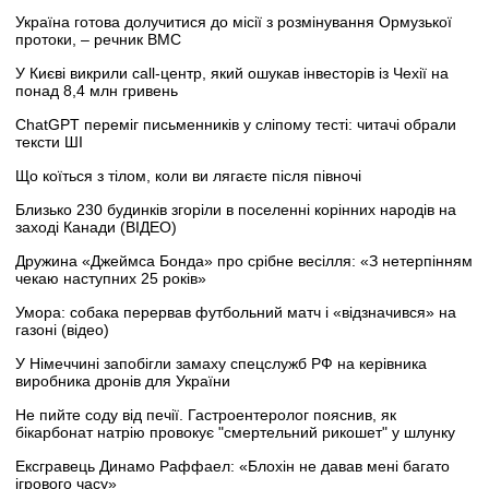
Україна готова долучитися до місії з розмінування Ормузької
протоки, – речник ВМС
У Києві викрили call-центр, який ошукав інвесторів із Чехії на
понад 8,4 млн гривень
ChatGPT переміг письменників у сліпому тесті: читачі обрали
тексти ШІ
Що коїться з тілом, коли ви лягаєте після півночі
Близько 230 будинків згоріли в поселенні корінних народів на
заході Канади (ВІДЕО)
Дружина «Джеймса Бонда» про срібне весілля: «З нетерпінням
чекаю наступних 25 років»
Умора: собака перервав футбольний матч і «відзначився» на
газоні (відео)
У Німеччині запобігли замаху спецслужб РФ на керівника
виробника дронів для України
Не пийте соду від печії. Гастроентеролог пояснив, як
бікарбонат натрію провокує "смертельний рикошет" у шлунку
Ексгравець Динамо Раффаел: «Блохін не давав мені багато
ігрового часу»