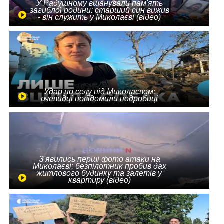
У Радушному вшанували пам'ять
загиблої родини: старший син вижив
- він служить у Миколаєві (відео)
Удар по селу під Миколаєвом:
очевидці повідомили подробиці
З'явились перші фото атаки на
Миколаєві: безпілотник пробив дах
житлового будинку та залетів у
квартиру (відео)