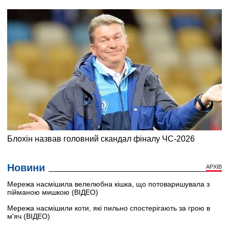
Новини
АРХІВ
Мережа насмішила велелюбна кішка, що потоваришувала з
пійманою мишкою (ВІДЕО)
Мережа насмішили коти, які пильно спостерігають за грою в
м'яч (ВІДЕО)