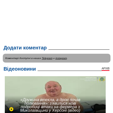
Додати коментар
Коментарі доступні в наших
Telegram
и
instagram
.
Відеоновини
АРХІВ
«Дружина втекла, а дрон почав
полювання»: з'явилися нові
подробиці атаки на фермера з
Миколаївщини у Херсоні (відео)