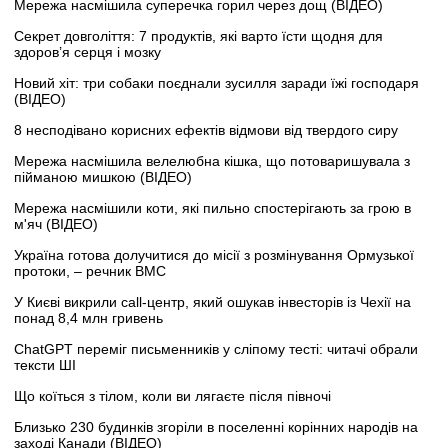
Мережа насмішила суперечка горил через дощ (ВІДЕО)
Секрет довголіття: 7 продуктів, які варто їсти щодня для
здоров’я серця і мозку
Новий хіт: три собаки поєднали зусилля заради їжі господаря
(ВІДЕО)
8 несподівано корисних ефектів відмови від твердого сиру
Мережа насмішила велелюбна кішка, що потоваришувала з
пійманою мишкою (ВІДЕО)
Мережа насмішили коти, які пильно спостерігають за грою в
м'яч (ВІДЕО)
Україна готова долучитися до місії з розмінування Ормузької
протоки, – речник ВМС
У Києві викрили call-центр, який ошукав інвесторів із Чехії на
понад 8,4 млн гривень
ChatGPT переміг письменників у сліпому тесті: читачі обрали
тексти ШІ
Що коїться з тілом, коли ви лягаєте після півночі
Близько 230 будинків згоріли в поселенні корінних народів на
заході Канади (ВІДЕО)