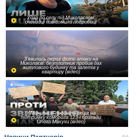
Удар по селу під Миколаєвом:
очевидці повідомили подробиці
З'явились перші фото атаки на
Миколаєві: безпілотник пробив дах
житлового будинку та залетів у
квартиру (відео)
У Миколаєві пройшла акція на
підтримку комбрига 123-ї бригади
Олега Макухи (відео)