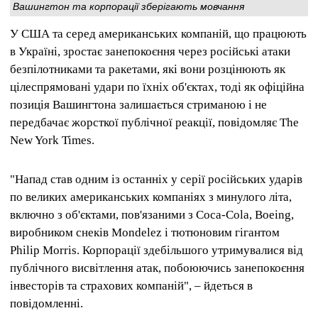
Вашингтон та корпорації зберігають мовчання
У США та серед американських компаній, що працюють
в Україні, зростає занепокоєння через російські атаки
безпілотниками та ракетами, які вони розцінюють як
цілеспрямовані удари по їхніх об'єктах, тоді як офіційна
позиція Вашингтона залишається стриманою і не
передбачає жорсткої публічної реакції, повідомляє The
New York Times.
"Напад став одним із останніх у серії російських ударів
по великих американських компаніях з минулого літа,
включно з об'єктами, пов'язаними з Coca-Cola, Boeing,
виробником снеків Mondelez і тютюновим гігантом
Philip Morris. Корпорації здебільшого утримувалися від
публічного висвітлення атак, побоюючись занепокоєння
інвесторів та страхових компаній", – йдеться в
повідомленні.