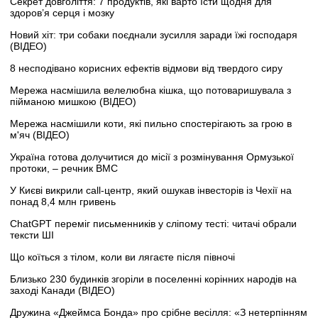
Секрет довголіття: 7 продуктів, які варто їсти щодня для
здоров’я серця і мозку
Новий хіт: три собаки поєднали зусилля заради їжі господаря
(ВІДЕО)
8 несподівано корисних ефектів відмови від твердого сиру
Мережа насмішила велелюбна кішка, що потоваришувала з
пійманою мишкою (ВІДЕО)
Мережа насмішили коти, які пильно спостерігають за грою в
м'яч (ВІДЕО)
Україна готова долучитися до місії з розмінування Ормузької
протоки, – речник ВМС
У Києві викрили call-центр, який ошукав інвесторів із Чехії на
понад 8,4 млн гривень
ChatGPT переміг письменників у сліпому тесті: читачі обрали
тексти ШІ
Що коїться з тілом, коли ви лягаєте після півночі
Близько 230 будинків згоріли в поселенні корінних народів на
заході Канади (ВІДЕО)
Дружина «Джеймса Бонда» про срібне весілля: «З нетерпінням