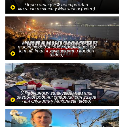
Через атаку РФ постраждав
магазин техніки у Миколаєві (відео)
Міграційна криза в Європі: до 10
тисяч людей за добу прорвалися до
Іспанії, Італія хоче закрити кордон
(відео)
У Радушному вшанували пам'ять
загиблої родини: старший син вижив
- він служить у Миколаєві (відео)