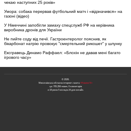
чекаю наступних 25 років»
Умора: собака перервав футбольний матч і «відзначився» на
газоні (відео)
У Німеччині запобігли замаху спецслужб РФ на керівника
виробника дронів для України
Не пийте соду від печії. Гастроентеролог пояснив, як
бікарбонат натрію провокує "смертельний рикошет" у шлунку
Ексгравець Динамо Раффаел: «Блохін не давав мені багато
ігрового часу»
© 2026.
Миколаївська обласна інтернет-газета
«Новини N»
це: 705,356 новин, 0 коментарів
и 19 років 5 місяців 24 дня онлайн.