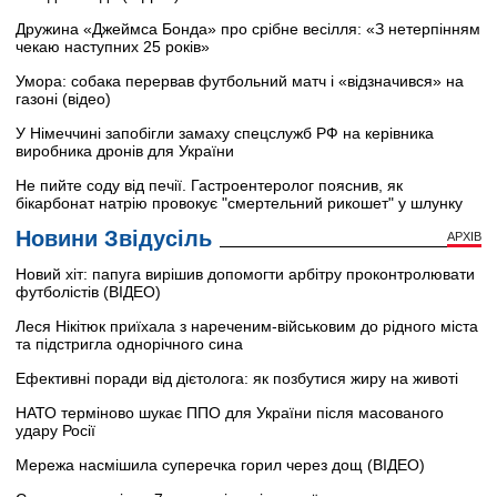
Дружина «Джеймса Бонда» про срібне весілля: «З нетерпінням
чекаю наступних 25 років»
Умора: собака перервав футбольний матч і «відзначився» на
газоні (відео)
У Німеччині запобігли замаху спецслужб РФ на керівника
виробника дронів для України
Не пийте соду від печії. Гастроентеролог пояснив, як
бікарбонат натрію провокує "смертельний рикошет" у шлунку
Новини Звідусіль
АРХІВ
Новий хіт: папуга вирішив допомогти арбітру проконтролювати
футболістів (ВІДЕО)
Леся Нікітюк приїхала з нареченим-військовим до рідного міста
та підстригла однорічного сина
Ефективні поради від дієтолога: як позбутися жиру на животі
НАТО терміново шукає ППО для України після масованого
удару Росії
Мережа насмішила суперечка горил через дощ (ВІДЕО)