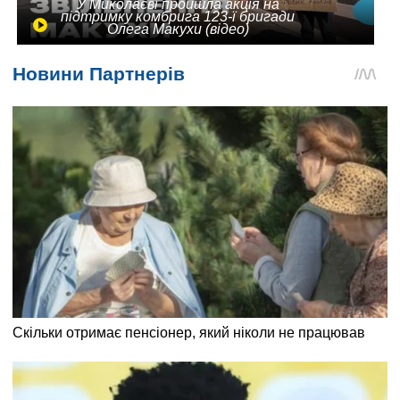
У Миколаєві пройшла акція на
підтримку комбрига 123-ї бригади
Олега Макухи (відео)