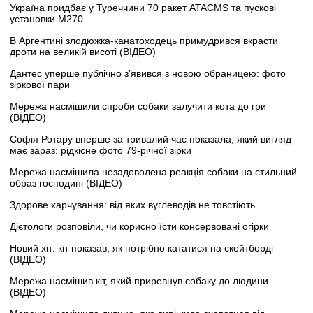
Україна придбає у Туреччини 70 ракет ATACMS та пускові
установки M270
В Аргентині злодюжка-канатоходець примудрився вкрасти
дроти на великій висоті (ВІДЕО)
Дантес уперше публічно з’явився з новою обраницею: фото
зіркової пари
Мережа насмішили спроби собаки залучити кота до гри
(ВІДЕО)
Софія Ротару вперше за тривалий час показала, який вигляд
має зараз: рідкісне фото 79-річної зірки
Мережа насмішила незадоволена реакція собаки на стильний
образ господині (ВІДЕО)
Здорове харчування: від яких вуглеводів не товстіють
Дієтологи розповіли, чи корисно їсти консервовані огірки
Новий хіт: кіт показав, як потрібно кататися на скейтборді
(ВІДЕО)
Мережа насмішив кіт, який приревнув собаку до людини
(ВІДЕО)