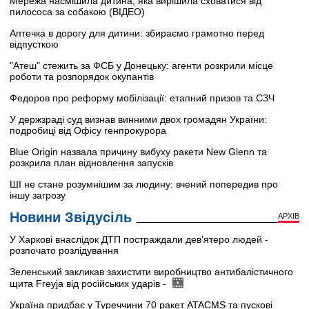
Мережа насмішила дитина, яка вирішила сховатися від
пилососа за собакою (ВІДЕО)
Аптечка в дорогу для дитини: збираємо грамотно перед
відпусткою
"Атеш" стежить за ФСБ у Донецьку: агенти розкрили місце
роботи та розпорядок окупантів
Федоров про реформу мобілізації: етапний призов та СЗЧ
У держзраді суд визнав винними двох громадян України:
подробиці від Офісу генпрокурора
Blue Origin назвала причину вибуху ракети New Glenn та
розкрила план відновлення запусків
ШІ не стане розумнішим за людину: вчений попередив про
іншу загрозу
Новини Звідусіль
АРХІВ
У Харкові внаслідок ДТП постраждали дев’ятеро людей -
розпочато розлідування
Зеленський закликав захистити виробництво антибалістичного
щита Freyja від російських ударів -
Україна придбає у Туреччини 70 ракет ATACMS та пускові