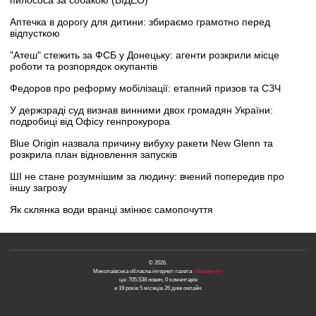
пилососа за собакою (ВІДЕО)
Аптечка в дорогу для дитини: збираємо грамотно перед
відпусткою
"Атеш" стежить за ФСБ у Донецьку: агенти розкрили місце
роботи та розпорядок окупантів
Федоров про реформу мобілізації: етапний призов та СЗЧ
У держзраді суд визнав винними двох громадян України:
подробиці від Офісу генпрокурора
Blue Origin назвала причину вибуху ракети New Glenn та
розкрила план відновлення запусків
ШІ не стане розумнішим за людину: вчений попередив про
іншу загрозу
Як склянка води вранці змінює самопочуття
© 2026.
Миколаївська обласна інтернет-газета
«Новини N»
це: 705,538 новин, 0 коментарів
и 19 років 5 місяців 26 днів онлайн.