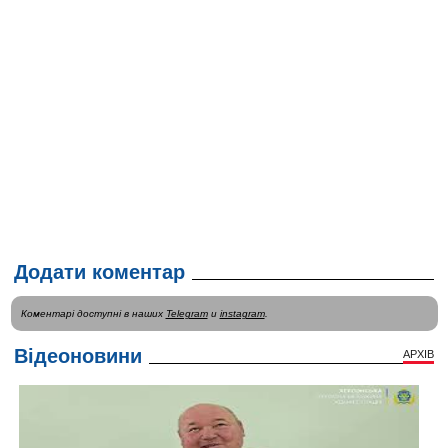
Додати коментар
Коментарі доступні в наших
Telegram
и
instagram
.
Відеоновини
АРХІВ