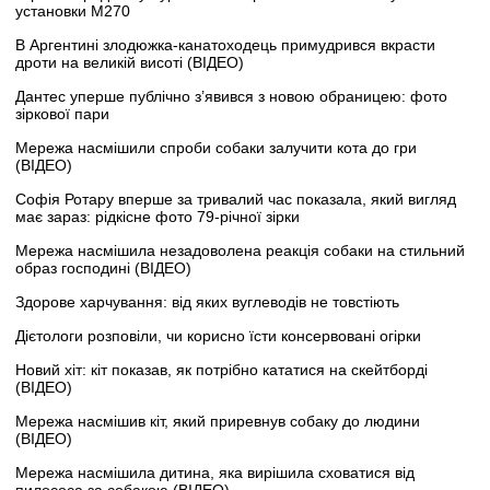
установки M270
В Аргентині злодюжка-канатоходець примудрився вкрасти
дроти на великій висоті (ВІДЕО)
Дантес уперше публічно з’явився з новою обраницею: фото
зіркової пари
Мережа насмішили спроби собаки залучити кота до гри
(ВІДЕО)
Софія Ротару вперше за тривалий час показала, який вигляд
має зараз: рідкісне фото 79-річної зірки
Мережа насмішила незадоволена реакція собаки на стильний
образ господині (ВІДЕО)
Здорове харчування: від яких вуглеводів не товстіють
Дієтологи розповіли, чи корисно їсти консервовані огірки
Новий хіт: кіт показав, як потрібно кататися на скейтборді
(ВІДЕО)
Мережа насмішив кіт, який приревнув собаку до людини
(ВІДЕО)
Мережа насмішила дитина, яка вирішила сховатися від