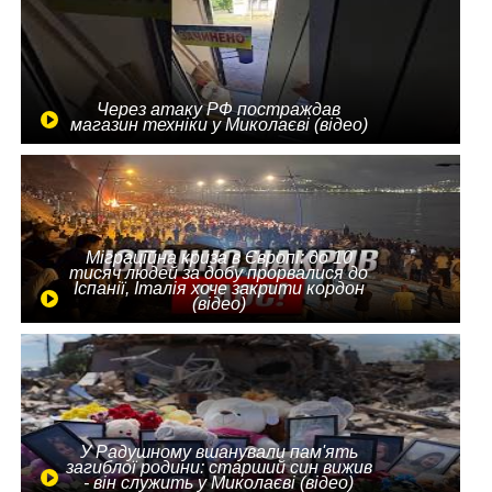
Через атаку РФ постраждав
магазин техніки у Миколаєві (відео)
Міграційна криза в Європі: до 10
тисяч людей за добу прорвалися до
Іспанії, Італія хоче закрити кордон
(відео)
У Радушному вшанували пам'ять
загиблої родини: старший син вижив
- він служить у Миколаєві (відео)