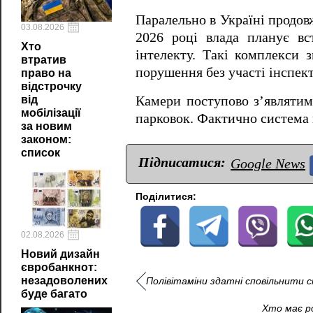
Паралельно в Україні продо
03.08.2026
2026 році влада планує в
Хто
інтелекту. Такі комплекси 
втратив
порушення без участі інспект
право на
відстрочку
Камери поступово з’являтиму
від
мобілізації
парковок. Фактично система 
за новим
законом:
список
Підписатися:
Google News
Поділитися:
02.08.2026
Новий дизайн
євробанкнот:
незадоволених
Полівітаміни здатні сповільнити с
буде багато
Хто має ро