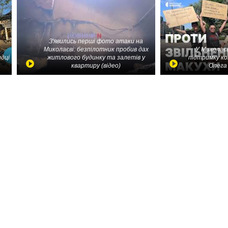
З'явились перші фото атаки на
Миколаєві: безпілотник пробив дах
У Миколаєв
идці
житлового будинку та залетів у
підтримку ко
квартиру (відео)
Олега 