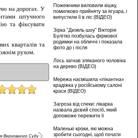
Пожежники виловили кішку,
лю на дорогах. У
помилково прийняту за ягуара, і
ентами штучного
випустили її в ліс (ВІДЕО)
ію та фіксувати
Зірка "Дизель шоу" Вікторія
Булітко позбулась фірмової
родимки на обличчі і показала
вих кварталів та
фото до і після
рожнім рухом.
Лось загнав зляканого чоловіка
на дерево (ВІДЕО)
Мережа насмішила «пікантна»
крадіжка у російському салоні
краси (ВІДЕО)
Загроза від спеки: лікарка
назвала дієвий спосіб, який
допоможе пережити її
Маленькі кроки, які можна
зробити сьогодні, щоб почати
ня Верховного Суду