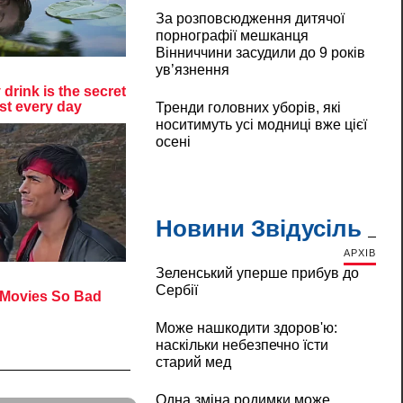
За розповсюдження дитячої
порнографії мешканця
Вінниччини засудили до 9 років
ув’язнення
Тренди головних уборів, які
носитимуть усі модниці вже цієї
осені
Новини Звідусіль
АРХІВ
Зеленський уперше прибув до
Сербії
Може нашкодити здоров'ю:
наскільки небезпечно їсти
старий мед
Одна зміна родимки може