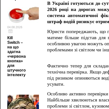
В Україні готуються до су
2026 році на дорогах мож
система автоматичної фі
штраф водій ризикує отрим
04.08.2026
Юристи попереджають, що пі
матиме більше підстав для п
Кill
Switch –
особливою увагою можуть о
на що
проблемами зі світлом чи і
здатна
«червона
кнопка»
Фактично тепер для складан
для
штучного
технічна перевірка. Якщо де
інтелекту
під ризиком опиняються воді
усувати.
Особливо активно перевірки
Найбільше хвилюються власн
проблеми зі світлом, кузово