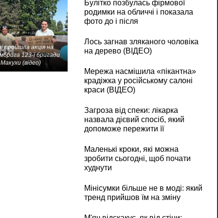
Булітко позбулась фірмової
родимки на обличчі і показала
фото до і після
Лось загнав зляканого чоловіка
і пройшла акція на
на дерево (ВІДЕО)
мбрига 123-ї бригади
Макухи (відео)
Мережа насмішила «пікантна»
крадіжка у російському салоні
краси (ВІДЕО)
Загроза від спеки: лікарка
назвала дієвий спосіб, який
допоможе пережити її
Маленькі кроки, які можна
зробити сьогодні, щоб почати
худнути
Мінісумки більше не в моді: який
тренд прийшов їм на зміну
М'яч відскакує, як від стіни: