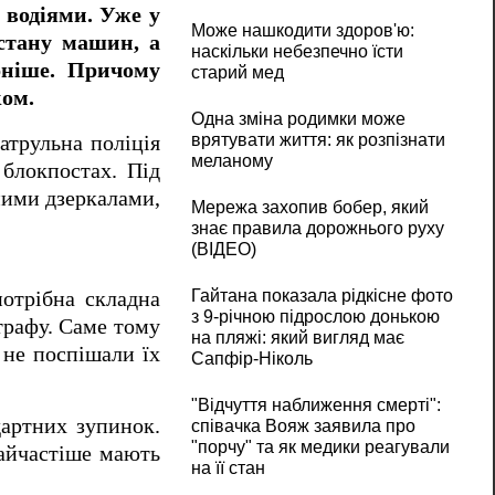
 водіями. Уже у
Може нашкодити здоров'ю:
 стану машин, а
наскільки небезпечно їсти
бніше. Причому
старий мед
ком.
Одна зміна родимки може
врятувати життя: як розпізнати
атрульна поліція
меланому
 блокпостах. Під
ими дзеркалами,
Мережа захопив бобер, який
знає правила дорожнього руху
(ВІДЕО)
Гайтана показала рідкісне фото
потрібна складна
з 9-річною підрослою донькою
трафу. Саме тому
на пляжі: який вигляд має
 не поспішали їх
Сапфір-Ніколь
"Відчуття наближення смерті":
дартних зупинок.
співачка Вояж заявила про
"порчу" та як медики реагували
найчастіше мають
на її стан