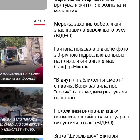
врятувати життя: як розпізнати
меланому
АРХІВ
Мережа захопив бобер, який
знає правила дорожнього руху
(ВІДЕО)
Гайтана показала рідкісне фото
з 9-річною підрослою донькою
на пляжі: який вигляд має
Сапфір-Ніколь
попрощалися з лікарем
 загинув на фронті
"Відчуття наближення смерті":
співачка Вояж заявила про
"порчу" та як медики реагували
на її стан
Пожежники виловили кішку,
помилково прийняту за ягуара, і
 вшанували пам'ять
випустили її в ліс (ВІДЕО)
и: старший син вижив -
 у Миколаєві (відео)
Зірка "Дизель шоу" Вікторія