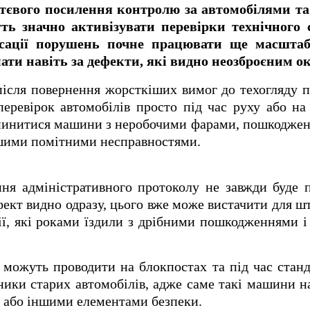
ттєвого посилення контролю за автомобілями та
уть значно активізувати перевірки технічного
ксації порушень почне працювати ще масшта
ати навіть за дефекти, які видно неозброєним о
сля повернення жорсткіших вимог до техогляду п
еревірок автомобілів просто під час руху або на
пинитися машини з неробочими фарами, пошкоджен
ншими помітними несправностями.
ня адміністративного протоколу не завжди буде 
фект видно одразу, цього вже може вистачити для ш
ї, які роками їздили з дрібними пошкодженнями і
 можуть проводити на блокпостах та під час стан
ики старих автомобілів, адже саме такі машини 
м або іншими елементами безпеки.