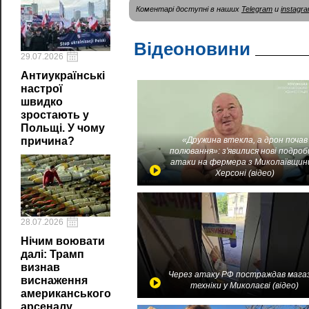
Коментарі доступні в наших
Telegram
и
instagr
Відеоновини
29.07.2026
Антиукраїнські
настрої
швидко
зростають у
Польщі. У чому
«Дружина втекла, а дрон почав
причина?
полювання»: з'явилися нові подроб
атаки на фермера з Миколаївщин
Херсоні (відео)
28.07.2026
Нічим воювати
далі: Трамп
визнав
Через атаку РФ постраждав мага
виснаження
техніки у Миколаєві (відео)
американського
арсеналу