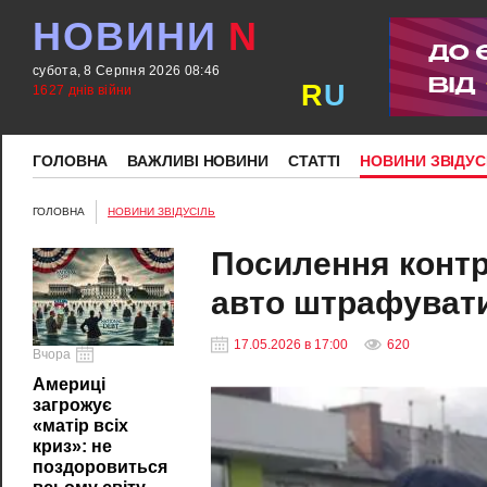
НОВИНИ
N
субота, 8 Серпня 2026 08:46
R
U
1627 днів війни
ГОЛОВНА
ВАЖЛИВІ НОВИНИ
СТАТТІ
НОВИНИ ЗВІДУС
ГОЛОВНА
НОВИНИ ЗВІДУСІЛЬ
Посилення контр
авто штрафуватим
17.05.2026 в 17:00
620
Вчора
Америці
загрожує
«матір всіх
криз»: не
поздоровиться