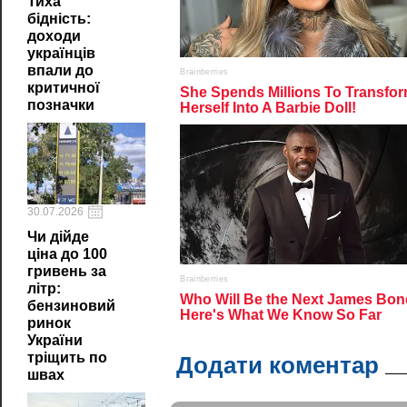
Тиха
бідність:
доходи
українців
впали до
критичної
позначки
30.07.2026
Чи дійде
ціна до 100
гривень за
літр:
бензиновий
ринок
України
тріщить по
Додати коментар
швах