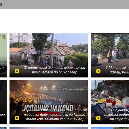
am
.
иці
и у
З'явилися нові фото та відео з місця
У Миколаєві 
нічної атаки по Миколаєву
ЛШМД, який
Міграційна криза в Європі: до 10 тисяч
У Радушному
зин
людей за добу прорвалися до Іспанії,
загиблої родин
Італія хоче закрити кордон (відео)
він служить