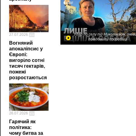
Удар по селу під Миколаєвом: очев
27.07.2026
повідомили подробиці
Вогняний
апокаліпсис у
Європі:
вигоріло сотні
тисяч гектарів,
пожежі
розростаються
26.07.2026
Гарячий як
політика:
чому битва за