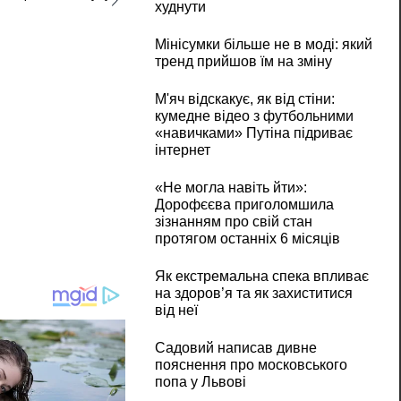
худнути
Мінісумки більше не в моді: який
тренд прийшов їм на зміну
М'яч відскакує, як від стіни:
кумедне відео з футбольними
«навичками» Путіна підриває
інтернет
«Не могла навіть йти»:
Дорофєєва приголомшила
зізнанням про свій стан
протягом останніх 6 місяців
Як екстремальна спека впливає
на здоров’я та як захиститися
від неї
Садовий написав дивне
пояснення про московського
попа у Львові