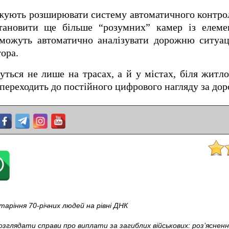
вжують розширювати систему автоматичного контро
становити ще більше “розумних” камер із елем
зможуть автоматично аналізувати дорожню ситуац
ора.
ться не лише на трасах, а й у містах, біля житло
переходить до постійного цифрового нагляду за до
таріння 70-річних людей на рівні ДНК
зглядати справи про виплати за загиблих військових: роз’яснен