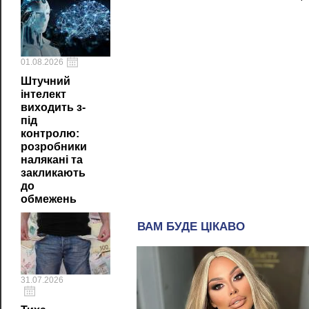
01.08.2026
Штучний
інтелект
виходить з-
під
контролю:
розробники
налякані та
закликають
до
обмежень
31.07.2026