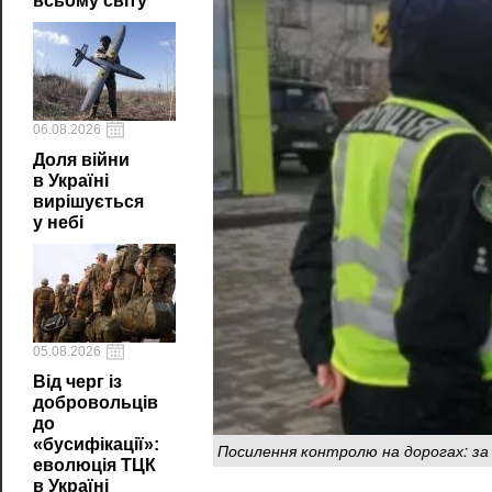
всьому світу
06.08.2026
Доля війни
в Україні
вирішується
у небі
05.08.2026
Від черг із
добровольців
до
«бусифікації»:
Посилення контролю на дорогах: за
еволюція ТЦК
в Україні