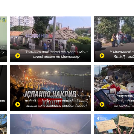
иці
и у
З'явилися нові фото та відео з місця
У Миколаєві 
нічної атаки по Миколаєву
ЛШМД, який
Міграційна криза в Європі: до 10 тисяч
У Радушному
зин
людей за добу прорвалися до Іспанії,
загиблої родин
Італія хоче закрити кордон (відео)
він служить