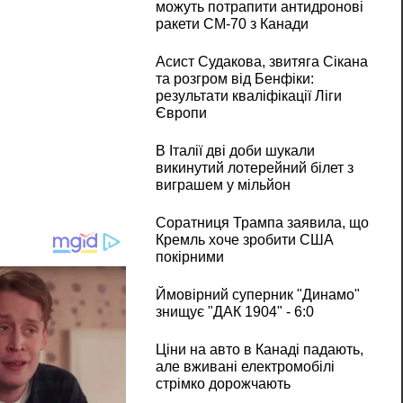
можуть потрапити антидронові
ракети CM-70 з Канади
Асист Судакова, звитяга Сікана
та розгром від Бенфіки:
результати кваліфікації Ліги
Європи
В Італії дві доби шукали
викинутий лотерейний білет з
виграшем у мільйон
Соратниця Трампа заявила, що
Кремль хоче зробити США
покірними
Ймовірний суперник "Динамо"
знищує "ДАК 1904" - 6:0
Ціни на авто в Канаді падають,
але вживані електромобілі
стрімко дорожчають