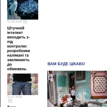
01.08.2026
Штучний
інтелект
виходить з-
під
контролю:
розробники
налякані та
закликають
до
обмежень
31.07.2026