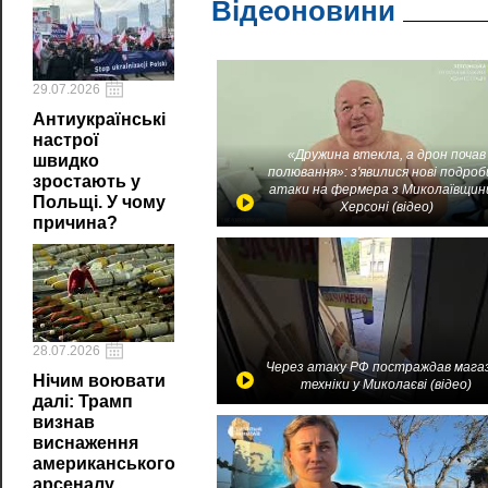
Відеоновини
29.07.2026
Антиукраїнські
настрої
«Дружина втекла, а дрон почав
швидко
полювання»: з'явилися нові подроб
зростають у
атаки на фермера з Миколаївщин
Польщі. У чому
Херсоні (відео)
причина?
28.07.2026
Через атаку РФ постраждав мага
Нічим воювати
техніки у Миколаєві (відео)
далі: Трамп
визнав
виснаження
американського
арсеналу