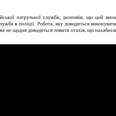
ейської патрульної служби, розповів, що цей вип
лужба в поліції. Робота, яку доводиться виконуват
же не щодня доводиться ловити птахів, що нахабніл