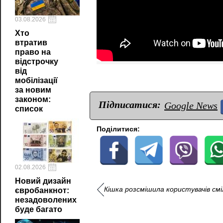
03.08.2026
Хто
втратив
право на
відстрочку
від
мобілізації
за новим
законом:
Підписатися:
Google News
список
Поділитися:
02.08.2026
Новий дизайн
Кішка розсмішила користувачів см
євробанкнот:
незадоволених
буде багато