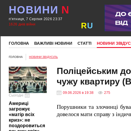
НОВИНИ
N
п'ятниця, 7 Серпня 2026 23:37
R
U
1626 днів війни
ГОЛОВНА
ВАЖЛИВІ НОВИНИ
СТАТТІ
НОВИНИ ЗВІДУС
ГОЛОВНА
НОВИНИ ЗВІДУСІЛЬ
Поліцейським до
чужу квартиру (
09.06.2026 в 19:38
275
Сьогодні
Америці
Порушники та злочинці бува
загрожує
довелося мати справу з індич
«матір всіх
криз»: не
поздоровиться