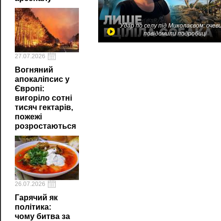
Удар по селу під Миколаєвом: очев
повідомили подробиці
27.07.2026
Вогняний
апокаліпсис у
Європі:
вигоріло сотні
тисяч гектарів,
пожежі
розростаються
26.07.2026
Гарячий як
політика:
чому битва за