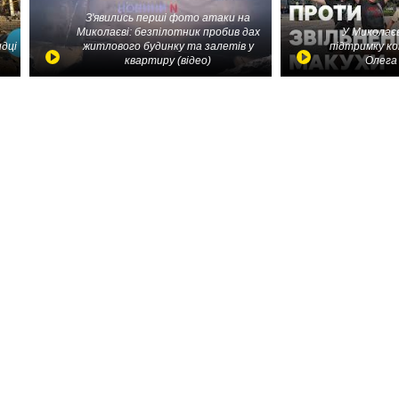
З'явились перші фото атаки на
Миколаєві: безпілотник пробив дах
У Миколаєв
идці
житлового будинку та залетів у
підтримку ко
квартиру (відео)
Олега 