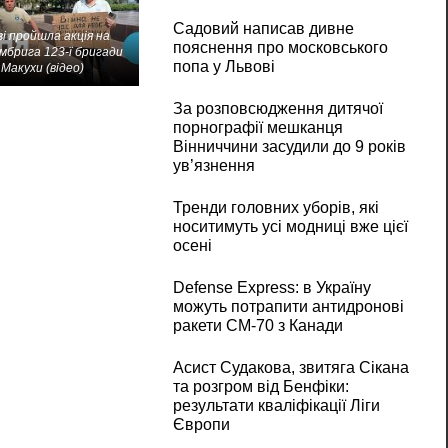
Садовий написав дивне
і пройшла акція на
пояснення про московського
мбрига 123-ї бригади
попа у Львові
Макухи (відео)
За розповсюдження дитячої
порнографії мешканця
Вінниччини засудили до 9 років
ув’язнення
Тренди головних уборів, які
носитимуть усі модниці вже цієї
осені
Defense Express: в Україну
можуть потрапити антидронові
ракети CM-70 з Канади
Асист Судакова, звитяга Сікана
та розгром від Бенфіки:
результати кваліфікації Ліги
Європи