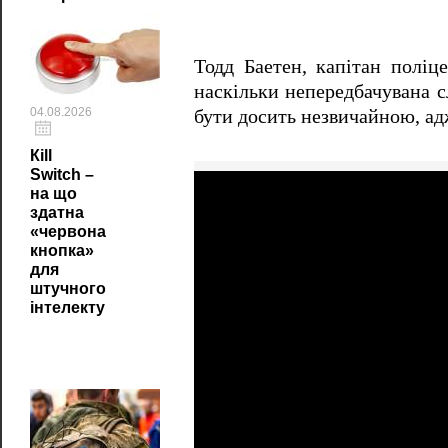
Тодд Баетен, капітан поліц
наскільки непередбачувана с
04.08.2026
бути досить незвичайною, ад
Кill
Switch –
на що
здатна
«червона
кнопка»
для
штучного
інтелекту