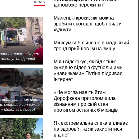
АРХІВ
допоможе пережити її
Маленькі кроки, які можна
зробити сьогодні, щоб почати
худнути
Мінісумки більше не в моді: який
тренд прийшов їм на зміну
попрощалися з лікарем
 загинув на фронті
М'яч відскакує, як від стіни:
кумедне відео з футбольними
«навичками» Путіна підриває
інтернет
«Не могла навіть йти»:
Дорофєєва приголомшила
 вшанували пам'ять
зізнанням про свій стан
и: старший син вижив -
протягом останніх 6 місяців
 у Миколаєві (відео)
Як екстремальна спека впливає
на здоров’я та як захиститися
від неї