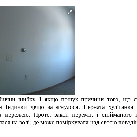
збивши шибку. І якщо пошук причини того, що ст
я індички дещо затягнулося. Перната хуліганка
з мережею. Проте, закон переміг, і спійманого 
лася на волі, де може поміркувати над своєю поведі