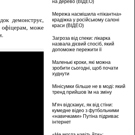
на дерево (ВІДЕО)
Мережа насмішила «пікантна»
адок демонструє,
крадіжка у російському салоні
краси (ВІДЕО)
и офіцерам, може
и.
Загроза від спеки: лікарка
назвала дієвий спосіб, який
допоможе пережити її
Маленькі кроки, які можна
зробити сьогодні, щоб почати
худнути
Мінісумки більше не в моді: який
тренд прийшов їм на зміну
М'яч відскакує, як від стіни:
кумедне відео з футбольними
«навичками» Путіна підриває
інтернет
«Не могла навіть йти»: