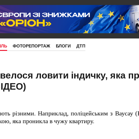
ІЛЬ
ФОТОРЕПОРТАЖ
БЛОГИ
ДТП
велося ловити індичку, яка п
ВІДЕО)
ють різними. Наприклад, поліцейським з Ваусау 
кою, яка проникла в чужу квартиру.