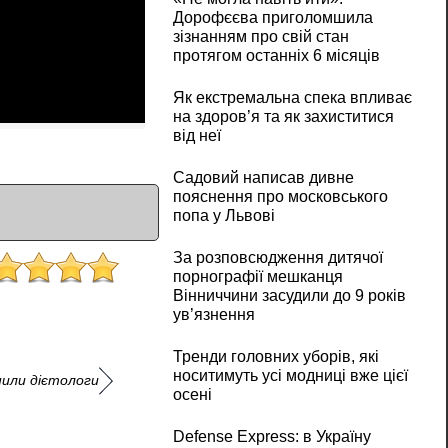
Дорофєєва приголомшила
зізнанням про свій стан
протягом останніх 6 місяців
Як екстремальна спека впливає
на здоров’я та як захиститися
від неї
Садовий написав дивне
пояснення про московського
попа у Львові
За розповсюдження дитячої
порнографії мешканця
Вінниччини засудили до 9 років
ув’язнення
Тренди головних уборів, які
носитимуть усі модниці вже цієї
снили дієтологи
осені
Defense Express: в Україну