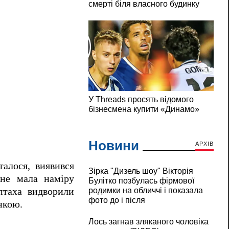
Новини
АРХІВ
алося, виявився
Зірка "Дизель шоу" Вікторія
 не мала наміру
Булітко позбулась фірмової
птаха видворили
родимки на обличчі і показала
фото до і після
нкою.
Лось загнав зляканого чоловіка