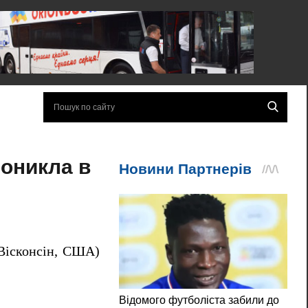
роникла в
(Вісконсін, США)