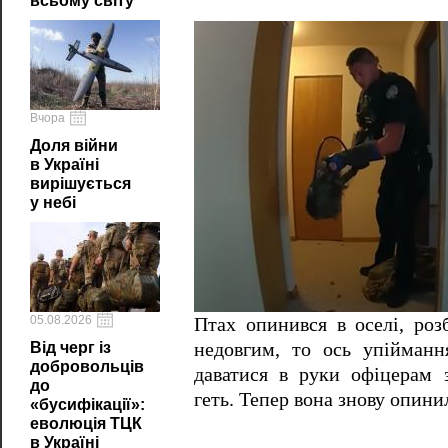
всьому світу
Вчора
Доля війни
в Україні
вирішується
у небі
05.08.2026
Птах опинився в оселі, ро
недовгим, то ось упійманн
Від черг із
добровольців
даватися в руки офіцерам 
до
геть. Тепер вона знову опини
«бусифікації»:
еволюція ТЦК
в Україні