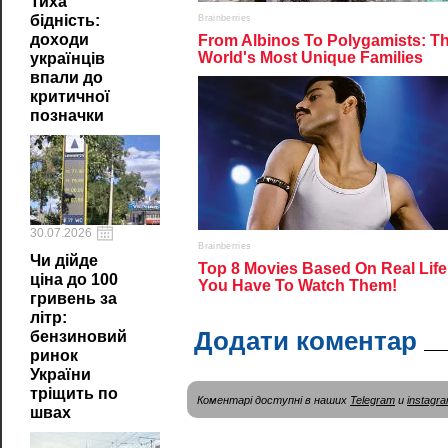
Тиха
бідність:
доходи
українців
впали до
критичної
позначки
30.07.2026
Чи дійде
ціна до 100
гривень за
літр:
Додати коментар
бензиновий
ринок
України
тріщить по
Коментарі доступні в наших
Telegram
и
instagr
швах