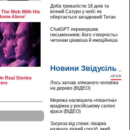
Доба тривалістю 16 днів та
вічний Сатурн у небі: як
обертається загадковий Титан
ChatGPT перевершив
письменників: його «творчість»
читачам цікавіша й емоційніша
Новини Звідусіль
АРХІВ
Лось загнав зляканого чоловіка
на дерево (ВІДЕО)
Мережа насмішила «пікантна»
крадіжка у російському салоні
краси (ВІДЕО)
Загроза від спеки: лікарка
назвала дієвий спосіб, який