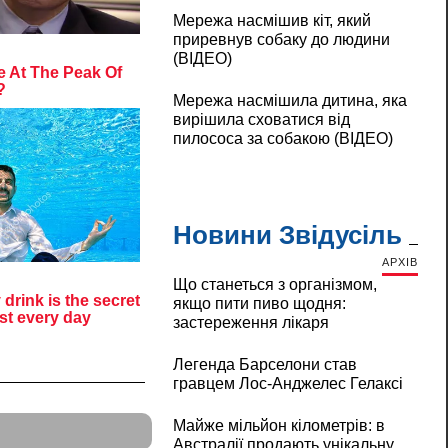
Мережа насмішив кіт, який
приревнув собаку до людини
(ВІДЕО)
Мережа насмішила дитина, яка
вирішила сховатися від
пилососа за собакою (ВІДЕО)
Новини Звідусіль
АРХІВ
Що станеться з організмом,
якщо пити пиво щодня:
застереження лікаря
Легенда Барселони став
гравцем Лос-Анджелес Гелаксі
Майже мільйон кілометрів: в
Австралії продають унікальну