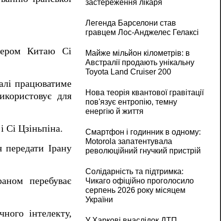
застереження лікаря
Легенда Барселони став
гравцем Лос-Анджелес Гелаксі
ідером Китаю Сі
Майже мільйон кілометрів: в
Австралії продають унікальну
Toyota Land Cruiser 200
далі працюватиме
Нова теорія квантової гравітації
икористовує для
пов'язує ентропію, темну
енергію й життя
і Сі Цзіньпіна.
Смартфон і годинник в одному:
Motorola запатентувала
я передати Ірану
революційний гнучкий пристрій
Солідарність та підтримка:
аном перебуває
Чикаго офіційно проголосило
серпень 2026 року місяцем
України
ного інтелекту,
У Харкові внаслідок ДТП