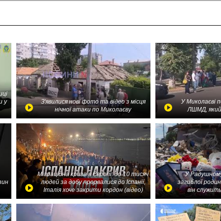
иці
и у
З'явилися нові фото та відео з місця
У Миколаєві 
нічної атаки по Миколаєву
ЛШМД, який
Міграційна криза в Європі: до 10 тисяч
У Радушному
зин
людей за добу прорвалися до Іспанії,
загиблої родин
Італія хоче закрити кордон (відео)
він служить