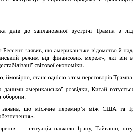
ька днів до запланованої зустрічі Трампа з л
 Бессент заявив, що американське відомство й на
анський режим від фінансових мереж», які він в
естабілізації світової економіки.
, ймовірно, стане однією з тем переговорів Трампа 
а даними американської розвідки, Китай готуєтьс
ї оборони.
 заявив, що місячне перемир’я між США та Ір
абезпечення».
орення — ситуація навколо Ірану, Тайваню, штуч