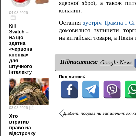
ядерної зброї, а також пи
копалин.
04.08.2026
Остання
зустріч Трампа і Сі
Кill
домовилися зупинити торг
Switch –
на китайські товари, а Пекін
на що
здатна
«червона
кнопка»
для
Підписатися:
Google News
штучного
інтелекту
Поділитися:
03.08.2026
Діабет, псоріаз чи запалення: які
Хто
втратив
право на
відстрочку