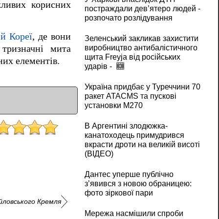
жливих корисних
постраждали дев’ятеро людей -
розпочато розлідування
ій Кореї
, де вони
Зеленський закликав захистити
 тризначні мита
виробництво антибалістичного
щита Freyja від російських
них елементів.
ударів -
Україна придбає у Туреччини 70
ракет ATACMS та пускові
установки M270
В Аргентині злодюжка-
канатоходець примудрився
вкрасти дроти на великій висоті
(ВІДЕО)
Дантес уперше публічно
з’явився з новою обраницею:
фото зіркової пари
йловського Кремля
Мережа насмішили спроби