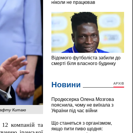
Новини
АРХІВ
Продюсерка Олена Мозгова
пояснила, чому не виїхала з
у нафту Китаю
України під час війни
Що станеться з організмом,
 12 компаній та
якщо пити пиво щодня:
ванню іранської