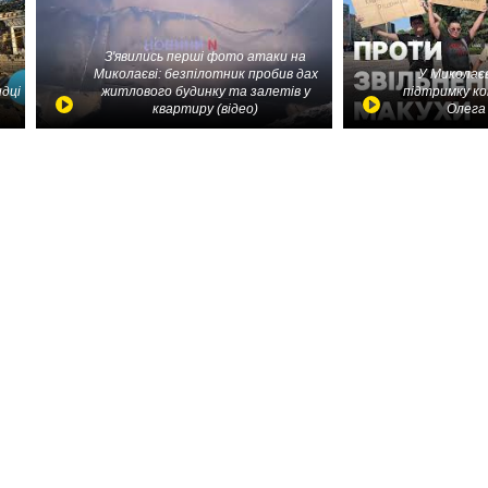
З'явились перші фото атаки на
Миколаєві: безпілотник пробив дах
У Миколаєв
идці
житлового будинку та залетів у
підтримку ко
квартиру (відео)
Олега 