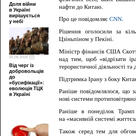
Доля війни
нафти до Китаю.
в Україні
вирішується
Про це повідомляє
CNN
.
у небі
Рішення оголосили за кіл
Цзіньпіном у Пекіні.
Міністр фінансів США Скотт
05.08.2026
над тим, щоб «відрізати ір
Від черг із
терористичної діяльності та д
добровольців
до
Підтримка Ірану з боку Китаю
«бусифікації»:
еволюція ТЦК
Раніше повідомлялося, що з
в Україні
нові системи протиповітряно
Раніше в понеділок Трамп
на «масивній системі життєз
Також серед тем для обгов