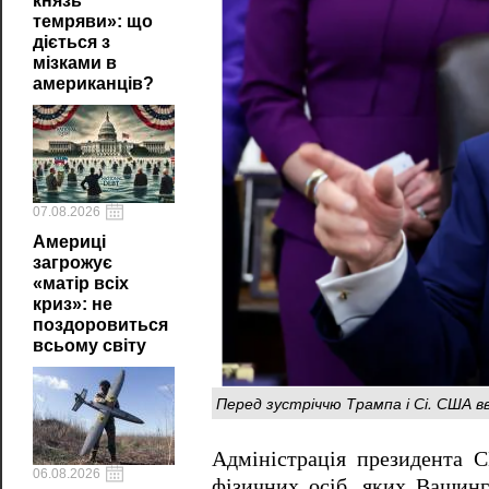
князь
темряви»: що
діється з
мізками в
американців?
07.08.2026
Америці
загрожує
«матір всіх
криз»: не
поздоровиться
всьому світу
Перед зустріччю Трампа і Сі. США в
Адміністрація президента 
06.08.2026
фізичних осіб, яких Вашинг