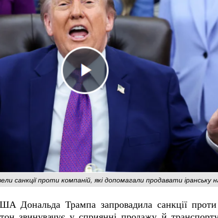
вели санкції проти компаній, які допомагали продавати іранськ
США Дональда Трампа запровадила санкції проти
тон звинувачує у сприянні продажу й транспорту