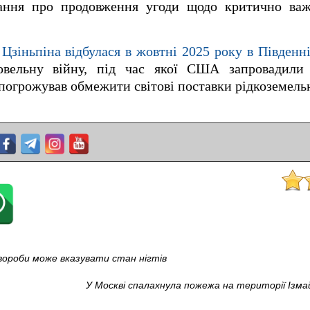
тання про продовження угоди щодо критично ва
 Цзіньпіна відбулася в жовтні 2025 року в Південн
овельну війну, під час якої США запровадили
 погрожував обмежити світові поставки рідкоземель
 хвороби може вказувати стан нігтів
У Москві спалахнула пожежа на території Ізма