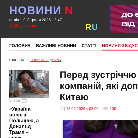
НОВИНИ
N
неділя, 9 Серпня 2026 12:47
R
U
1628 днів війни
ГОЛОВНА
ВАЖЛИВІ НОВИНИ
СТАТТІ
НОВИНИ ЗВІДУС
ГОЛОВНА
НОВИНИ ЗВІДУСІЛЬ
Перед зустріччю 
компаній, які д
Китаю
Вчора
«Україна
13.05.2026 в 08:00
100
воює з
Польщею, а
Дональд
Трамп –