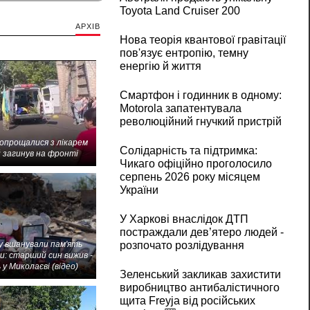
Toyota Land Cruiser 200
АРХІВ
Нова теорія квантової гравітації
пов'язує ентропію, темну
енергію й життя
Смартфон і годинник в одному:
Motorola запатентувала
революційний гнучкий пристрій
попрощалися з лікарем
Солідарність та підтримка:
 загинув на фронті
Чикаго офіційно проголосило
серпень 2026 року місяцем
України
У Харкові внаслідок ДТП
постраждали дев’ятеро людей -
 вшанували пам'ять
розпочато розлідування
и: старший син вижив -
 у Миколаєві (відео)
Зеленський закликав захистити
виробництво антибалістичного
щита Freyja від російських