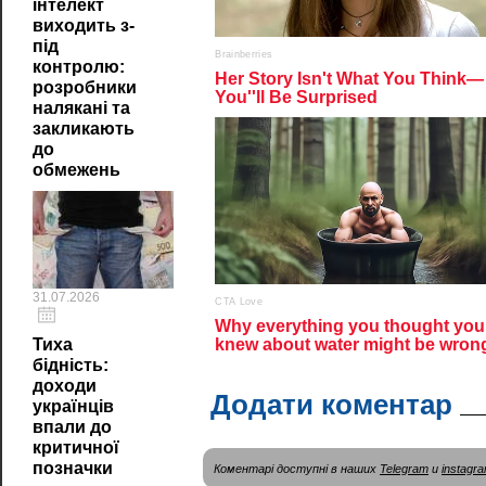
інтелект
виходить з-
під
контролю:
розробники
налякані та
закликають
до
обмежень
31.07.2026
Тиха
бідність:
доходи
Додати коментар
українців
впали до
критичної
позначки
Коментарі доступні в наших
Telegram
и
instagr