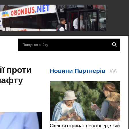
ї проти
 нафту