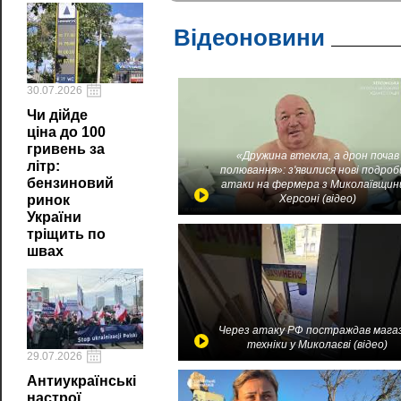
Відеоновини
30.07.2026
Чи дійде
ціна до 100
гривень за
«Дружина втекла, а дрон почав
літр:
полювання»: з'явилися нові подроб
бензиновий
атаки на фермера з Миколаївщин
ринок
Херсоні (відео)
України
тріщить по
швах
Через атаку РФ постраждав мага
техніки у Миколаєві (відео)
29.07.2026
Антиукраїнські
настрої