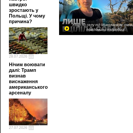
швидко
зростають у
Польщі. У чому
причина?
Удар по селу під Миколаєвом: очев
повідомили подробиці
28.07.2026
Нічим воювати
далі: Трамп
визнав
виснаження
американського
арсеналу
27.07.2026