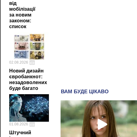
від
мобілізації
за новим
законом:
список
02.08.2026
Новий дизайн
євробанкнот:
незадоволених
буде багато
01.08.2026
Штучний