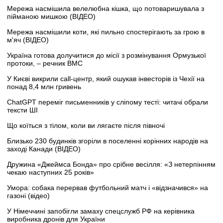
Мережа насмішила велелюбна кішка, що потоваришувала з
пійманою мишкою (ВІДЕО)
Мережа насмішили коти, які пильно спостерігають за грою в
м'яч (ВІДЕО)
Україна готова долучитися до місії з розмінування Ормузької
протоки, – речник ВМС
У Києві викрили call-центр, який ошукав інвесторів із Чехії на
понад 8,4 млн гривень
ChatGPT переміг письменників у сліпому тесті: читачі обрали
тексти ШІ
Що коїться з тілом, коли ви лягаєте після півночі
Близько 230 будинків згоріли в поселенні корінних народів на
заході Канади (ВІДЕО)
Дружина «Джеймса Бонда» про срібне весілля: «З нетерпінням
чекаю наступних 25 років»
Умора: собака перервав футбольний матч і «відзначився» на
газоні (відео)
У Німеччині запобігли замаху спецслужб РФ на керівника
виробника дронів для України