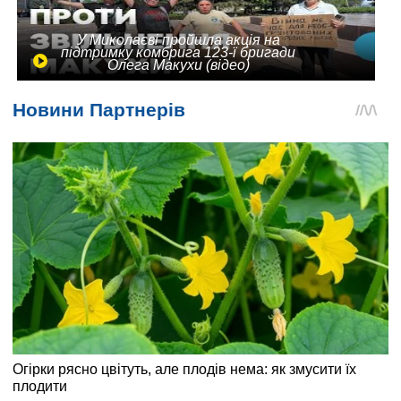
У Миколаєві пройшла акція на
підтримку комбрига 123-ї бригади
Олега Макухи (відео)