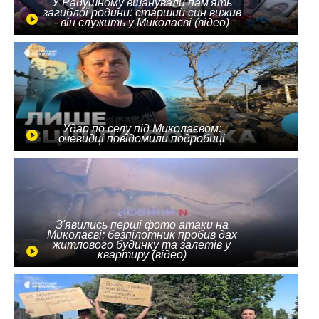
У Радушному вшанували пам'ять
загиблої родини: старший син вижив
- він служить у Миколаєві (відео)
Удар по селу під Миколаєвом:
очевидці повідомили подробиці
З'явились перші фото атаки на
Миколаєві: безпілотник пробив дах
житлового будинку та залетів у
квартиру (відео)