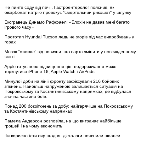
Не пийте соду від печії. Гастроентеролог пояснив, як
бікарбонат натрію провокує "смертельний рикошет" у шлунку
Ексгравець Динамо Раффаел: «Блохін не давав мені багато
ігрового часу»
Прототип Hyundai Tucson ледь не згорів під час випробувань у
горах
Мозок “оживає” від новизни: що варто змінити у повсякденному
житті
Apple готує нове підвищення цін: подорожчання може
торкнутися iPhone 18, Apple Watch і AirPods
Минулої доби на лінії фронту зафіксували 216 бойових
зіткнень. Найбільш напруженою залишається ситуація на
Покровському та Костянтинівському напрямках, де відбулася
значна частина боїв.
Понад 200 боєзіткнень за добу: найгарячіше на Покровському
та Костянтинівському напрямках
Памела Андерсон розповіла, на що витрачає найбільше
грошей і на чому економить
Чи корисно їсти сир щодня: дієтологи пояснили нюанси