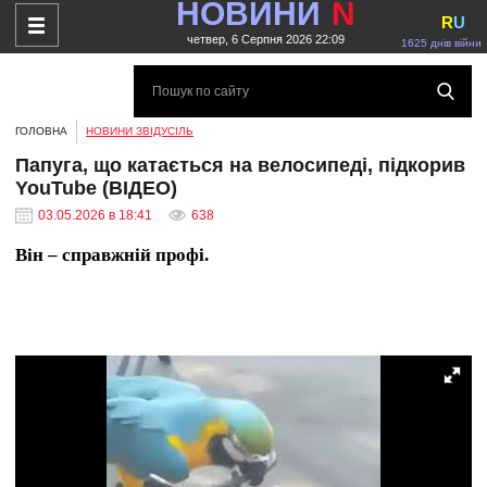
НОВИНИ
N
R
U
четвер, 6 Серпня 2026 22:09
1625 днів війни
ГОЛОВНА
НОВИНИ ЗВІДУСІЛЬ
Папуга, що катається на велосипеді, підкорив
YouTube (ВІДЕО)
03.05.2026 в 18:41
638
Він – справжній профі.