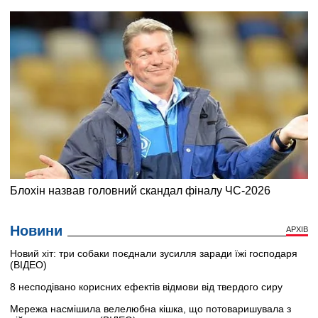
Новини
АРХІВ
Новий хіт: три собаки поєднали зусилля заради їжі господаря
(ВІДЕО)
8 несподівано корисних ефектів відмови від твердого сиру
Мережа насмішила велелюбна кішка, що потоваришувала з