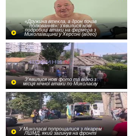
«Дружина втекла, а дрон почав
полювання»: з'явилися нові
подробиці атаки на фермера з
Миколаївщини у Херсоні (відео)
З'явилися нові фото та відео з
місця нічної атаки по Миколаєву
У Миколаєві попрощалися з лікарем
ЛШМД, який загинув на фронті