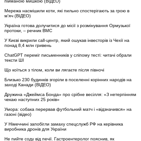
пійманою мишкою (ВІДЕО)
Мережа насмішили коти, які пильно спостерігають за грою в
м'яч (ВІДЕО)
Україна готова долучитися до місії з розмінування Ормузької
протоки, – речник ВМС
У Києві викрили call-центр, який ошукав інвесторів із Чехії на
понад 8,4 млн гривень
ChatGPT переміг письменників у сліпому тесті: читачі обрали
тексти ШІ
Що коїться з тілом, коли ви лягаєте після півночі
Близько 230 будинків згоріли в поселенні корінних народів на
заході Канади (ВІДЕО)
Дружина «Джеймса Бонда» про срібне весілля: «З нетерпінням
чекаю наступних 25 років»
Умора: собака перервав футбольний матч і «відзначився» на
газоні (відео)
У Німеччині запобігли замаху спецслужб РФ на керівника
виробника дронів для України
Не пийте соду від печії. Гастроентеролог пояснив, як