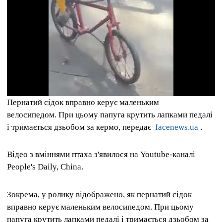
Пернатий сідок вправно керує маленьким
велосипедом. При цьому папуга крутить лапками педалі
і тримається дзьобом за кермо, передає
facenews.ua
.
Відео з вміннями птаха з'явилося на Youtube-каналі
People's Daily, China.
Зокрема, у ролику відображено, як пернатий сідок
вправно керує маленьким велосипедом. При цьому
папуга крутить лапками педалі і тримається дзьобом за