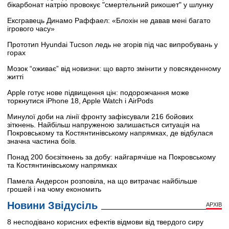
бікарбонат натрію провокує "смертельний рикошет" у шлунку
Ексгравець Динамо Раффаел: «Блохін не давав мені багато
ігрового часу»
Прототип Hyundai Tucson ледь не згорів під час випробувань у
горах
Мозок “оживає” від новизни: що варто змінити у повсякденному
житті
Apple готує нове підвищення цін: подорожчання може
торкнутися iPhone 18, Apple Watch і AirPods
Минулої доби на лінії фронту зафіксували 216 бойових
зіткнень. Найбільш напруженою залишається ситуація на
Покровському та Костянтинівському напрямках, де відбулася
значна частина боїв.
Понад 200 боєзіткнень за добу: найгарячіше на Покровському
та Костянтинівському напрямках
Памела Андерсон розповіла, на що витрачає найбільше
грошей і на чому економить
Новини Звідусіль
АРХІВ
8 несподівано корисних ефектів відмови від твердого сиру