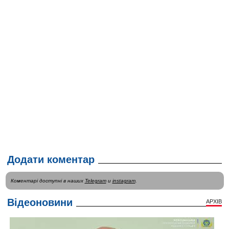
Додати коментар
Коментарі доступні в наших
Telegram
и
instagram
.
Відеоновини
АРХІВ