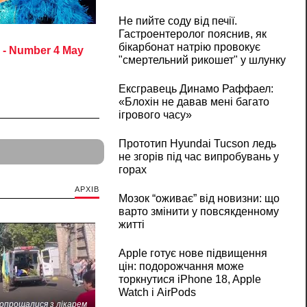
Не пийте соду від печії.
Гастроентеролог пояснив, як
бікарбонат натрію провокує
"смертельний рикошет" у шлунку
Ексгравець Динамо Раффаел:
«Блохін не давав мені багато
ігрового часу»
Прототип Hyundai Tucson ледь
не згорів під час випробувань у
горах
АРХІВ
Мозок “оживає” від новизни: що
варто змінити у повсякденному
житті
Apple готує нове підвищення
цін: подорожчання може
торкнутися iPhone 18, Apple
Watch і AirPods
попрощалися з лікарем