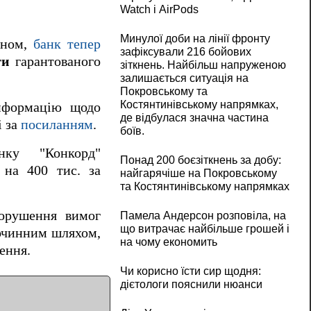
Watch і AirPods
Минулої доби на лінії фронту
ином,
банк тепер
зафіксували 216 бойових
ти
гарантованого
зіткнень. Найбільш напруженою
залишається ситуація на
Покровському та
Костянтинівському напрямках,
інформацію щодо
де відбулася значна частина
і за
посиланням
.
боїв.
нку "Конкорд"
Понад 200 боєзіткнень за добу:
 на 400 тис. за
найгарячіше на Покровському
та Костянтинівському напрямках
порушення вимог
Памела Андерсон розповіла, на
що витрачає найбільше грошей і
злочинним шляхом,
на чому економить
ення.
Чи корисно їсти сир щодня:
дієтологи пояснили нюанси