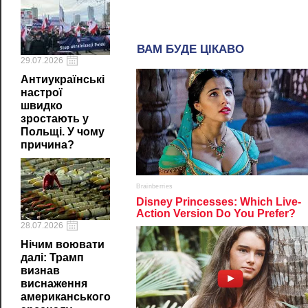
29.07.2026
Антиукраїнські
настрої
швидко
зростають у
Польщі. У чому
причина?
28.07.2026
Нічим воювати
далі: Трамп
визнав
виснаження
американського