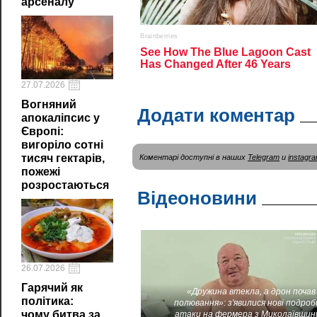
арсеналу
27.07.2026
Вогняний
Додати коментар
апокаліпсис у
Європі:
вигоріло сотні
тисяч гектарів,
Коментарі доступні в наших
Telegram
и
instagr
пожежі
розростаються
Відеоновини
26.07.2026
Гарячий як
«Дружина втекла, а дрон почав
політика:
полювання»: з'явилися нові подроб
чому битва за
атаки на фермера з Миколаївщин