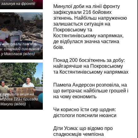
 загинув на фронті
Минулої доби на лінії фронту
зафіксували 216 бойових
зіткнень. Найбільш напруженою
залишається ситуація на
Покровському та
Костянтинівському напрямках,
де відбулася значна частина
 вшанували пам'ять
боїв.
и: старший син вижив -
 у Миколаєві (відео)
Понад 200 боєзіткнень за добу:
найгарячіше на Покровському
та Костянтинівському напрямках
Памела Андерсон розповіла, на
що витрачає найбільше грошей і
і пройшла акція на
на чому економить
мбрига 123-ї бригади
Макухи (відео)
Чи корисно їсти сир щодня:
дієтологи пояснили нюанси
Діти Усика: що відомо про
спадкоємців чемпіона