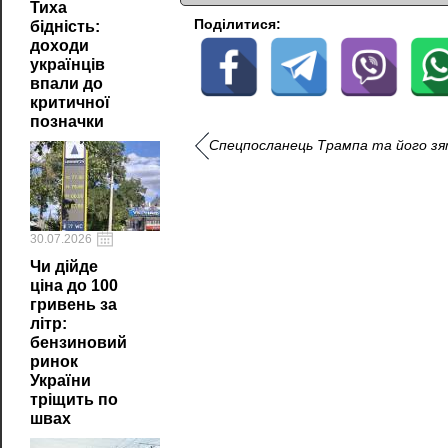
Тиха
Поділитися:
бідність:
доходи
українців
впали до
критичної
позначки
Спецпосланець Трампа та його зя
30.07.2026
Чи дійде
ціна до 100
гривень за
літр:
бензиновий
ринок
України
тріщить по
швах