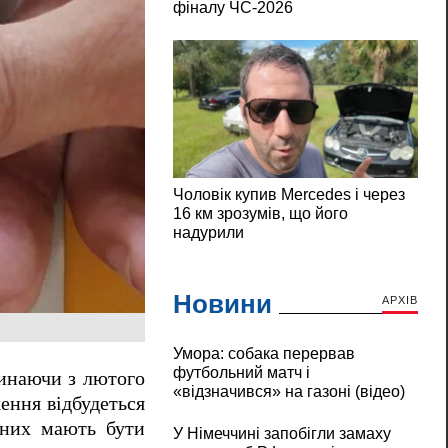
Новини
АРХІВ
Умора: собака перервав
футбольний матч і
чинаючи з лютого
«відзначився» на газоні (відео)
ення відбудеться
 них мають бути
У Німеччині запобігли замаху