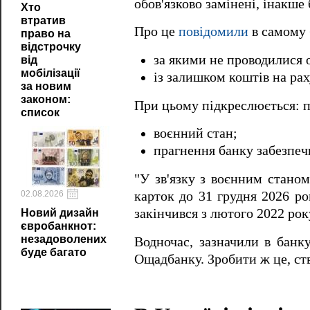
обов'язково замінені, інакше 
Хто
втратив
Про це
повідомили
в самому 
право на
відстрочку
за якими не проводилися о
від
мобілізації
із залишком коштів на ра
за новим
законом:
При цьому підкреслюється: п
список
воєнний стан;
прагнення банку забезпеч
"У зв'язку з воєнним станом
карток до 31 грудня 2026 ро
02.08.2026
закінчився з лютого 2022 рок
Новий дизайн
євробанкнот:
незадоволених
Водночас, зазначили в банк
буде багато
Ощадбанку. Зробити ж це, ст