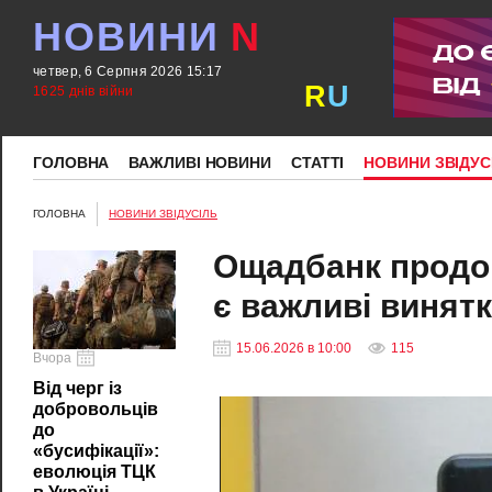
НОВИНИ
N
четвер, 6 Серпня 2026 15:17
R
U
1625 днів війни
ГОЛОВНА
ВАЖЛИВІ НОВИНИ
СТАТТІ
НОВИНИ ЗВІДУС
ГОЛОВНА
НОВИНИ ЗВІДУСІЛЬ
Ощадбанк продов
є важливі винят
15.06.2026 в 10:00
115
Вчора
Від черг із
добровольців
до
«бусифікації»:
еволюція ТЦК