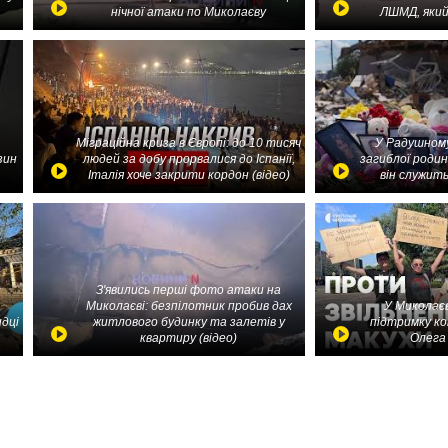
нічної атаки по Миколаєву
ЛШМД, який
Міграційна криза в Європі: до 10 тисяч
У Радушному
зин
людей за добу прорвалися до Іспанії,
загиблої родин
Італія хоче закрити кордон (відео)
він служить
З'явились перші фото атаки на
Миколаєві: безпілотник пробив дах
У Миколаєв
идці
житлового будинку та залетів у
підтримку ко
квартиру (відео)
Олега 