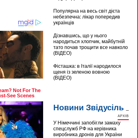
Популярна на весь світ дієта
небезпечна: лікар попередив
українців
Дізнавшись, що у нього
народиться хлопчик, майбутній
тато почав трощити все навколо
(ВІДЕО)
Фісташка: в Італії народилося
щеня із зеленою вовною
(ВІДЕО)
Новини Звідусіль
АРХІВ
У Німеччині запобігли замаху
спецслужб РФ на керівника
виробника дронів для України