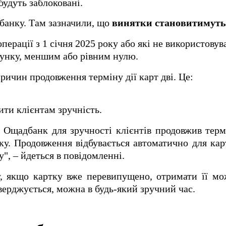
будуть заблоковані.
банку. Там зазначили, що
винятки становитимуть
перації з 1 січня 2025 року або які не використовув
хунку, меншим або рівним нулю.
ричин продовження терміну дії карт дві. Це:
ити клієнтам зручність.
 Ощадбанк для зручності клієнтів продовжив терм
ку. Продовження відбувається автоматично для кар
у", – йдеться в повідомленні.
у, якщо картку вже перевипущено, отримати її мо
верджується, можна в будь-який зручний час.