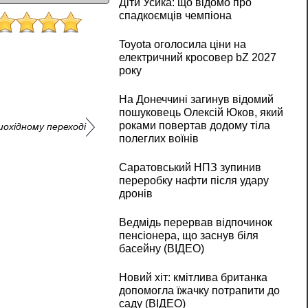
Діти Усика: що відомо про
спадкоємців чемпіона
Toyota оголосила ціни на
електричний кросовер bZ 2027
року
На Донеччині загинув відомий
пошуковець Олексій Юков, який
роками повертав додому тіла
шохідному переході
полеглих воїнів
Саратовський НПЗ зупинив
переробку нафти після удару
дронів
Ведмідь перервав відпочинок
пенсіонера, що заснув біля
басейну (ВІДЕО)
Новий хіт: кмітлива британка
допомогла їжачку потрапити до
саду (ВІДЕО)