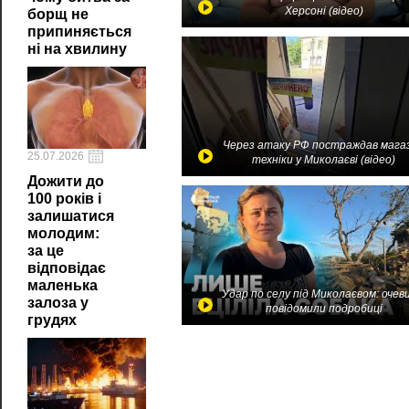
Херсоні (відео)
борщ не
припиняється
ні на хвилину
Через атаку РФ постраждав мага
25.07.2026
техніки у Миколаєві (відео)
Дожити до
100 років і
залишатися
молодим:
за це
відповідає
маленька
Удар по селу під Миколаєвом: очев
залоза у
повідомили подробиці
грудях