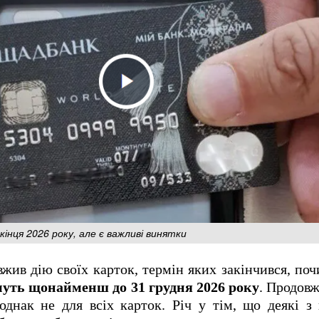
інця 2026 року, але є важливі винятки
жив дію своїх карток, термін яких закінчився, по
муть щонайменш до 31 грудня 2026 року
. Продовж
днак не для всіх карток. Річ у тім, що деякі з