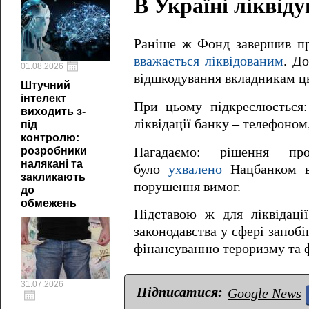
В Україні ліквід
Раніше ж Фонд завершив пр
вважається ліквідованим
. Д
01.08.2026
відшкодування вкладникам ць
Штучний
інтелект
При цьому підкреслюється
виходить з-
ліквідації банку – телефоном
під
контролю:
Нагадаємо: рішення пр
розробники
налякані та
було
ухвалено
Нацбанком вл
закликають
порушення вимог.
до
обмежень
Підставою ж для ліквідаці
законодавства у сфері запобі
фінансуванню тероризму та 
31.07.2026
Підписатися:
Google News