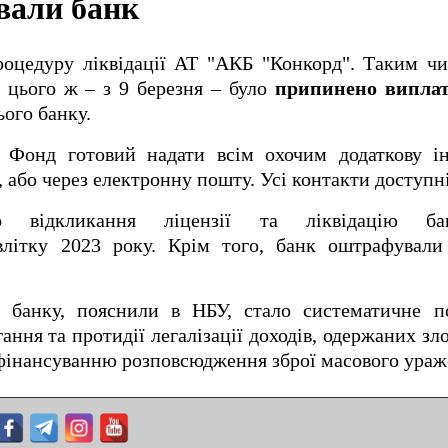
ували банк
оцедуру ліквідації АТ "АКБ "Конкорд". Таким ч
о цього ж – з 9 березня – було
припинено випла
ого банку.
: Фонд готовий надати всім охочим додаткову 
, або через електронну пошту. Усі контакти доступн
о відкликання ліцензії та ліквідацію ба
ітку 2023 року. Крім того, банк оштрафували
ї банку, пояснили в НБУ, стало систематичне 
гання та протидії легалізації доходів, одержаних 
фінансуванню розповсюдження зброї масового ураж