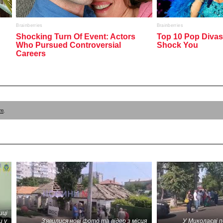
am
.
иці
и у
З'явилися нові фото та відео з місця
У Миколаєві 