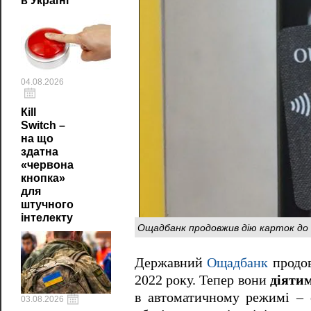
в Україні
04.08.2026
Кill
Switch –
на що
здатна
«червона
кнопка»
для
штучного
інтелекту
Ощадбанк продовжив дію карток до к
Державний
Ощадбанк
продов
2022 року. Тепер вони
діяти
в автоматичному режимі – о
03.08.2026