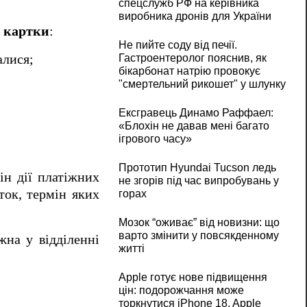
спецслужб РФ на керівника
виробника дронів для України
 картки
:
Не пийте соду від печії.
алися;
Гастроентеролог пояснив, як
бікарбонат натрію провокує
"смертельний рикошет" у шлунку
Ексгравець Динамо Раффаел:
«Блохін не давав мені багато
ігрового часу»
Прототип Hyundai Tucson ледь
ін дії платіжних
не згорів під час випробувань у
ток, термін яких
горах
Мозок “оживає” від новизни: що
варто змінити у повсякденному
жна у відділенні
житті
Apple готує нове підвищення
цін: подорожчання може
торкнутися iPhone 18, Apple