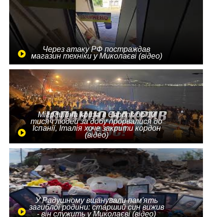
Через атаку РФ постраждав
магазин техніки у Миколаєві (відео)
Міграційна криза в Європі: до 10
тисяч людей за добу прорвалися до
Іспанії, Італія хоче закрити кордон
(відео)
У Радушному вшанували пам'ять
загиблої родини: старший син вижив
- він служить у Миколаєві (відео)