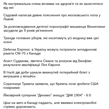
Як екстремальна спека впливає на здоров’я та як захиститися
від неї
Садовий написав дивне пояснення про московського попа у
Львові
За розповсюдження дитячої порнографії мешканця Вінниччини
засудили до 9 років ув’язнення
Тренди головних уборів, які носитимуть усі модниці вже цієї
осені
Defense Express: в Україну можуть потрапити антидронові
ракети CM-70 з Канади
Асист Судакова, звитяга Сікана та розгром від Бенфіки:
результати кваліфікації Ліги Європи
В Італії дві доби шукали викинутий лотерейний білет з
виграшем у мільйон
Соратниця Трампа заявила, що Кремль хоче зробити США
покірними
Ймовірний суперник "Динамо" знищує "ДАК 1904" - 6:0
Ціни на авто в Канаді падають, але вживані електромобілі
стрімко дорожчають