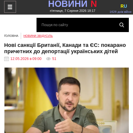
НОВИНИ
N
R
U
п'ятниця, 7 Серпня 2026 18:17
1626 днів війни
ГОЛОВНА
НОВИНИ ЗВІДУСІЛЬ
Нові санкції Британії, Канади та ЄС: покарано
причетних до депортації українських дітей
12.05.2026 в 09:00
51