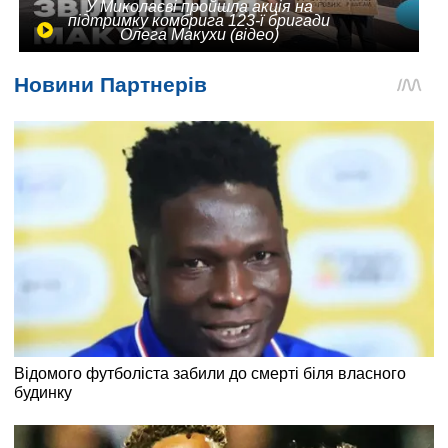
У Миколаєві пройшла акція на
підтримку комбрига 123-ї бригади
Олега Макухи (відео)