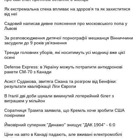
Як екстремальна спека впливає на здоров’я та як захиститися
від неї
Садовий написав дивне пояснення про московського попа у
Львові
За розповсюдження дитячої порнографії мешканця Вінниччини
засудили до 9 років ув’язнення
Тренди головних уборів, які носитимуть усі модниці вже цієї
осені
Defense Express: в Україну можуть потрапити антидронові
ракети CM-70 з Канади
Асист Судакова, звитяга Сікана та розгром від Бенфіки:
результати кваліфікації Ліги Європи
В Італії дві доби шукали викинутий лотерейний білет з
виграшем у мільйон
Соратниця Трампа заявила, що Кремль хоче зробити США
покірними
Ймовірний суперник "Динамо" знищує "ДАК 1904" - 6:0
Ціни на авто в Канаді падають, але вживані електромобілі