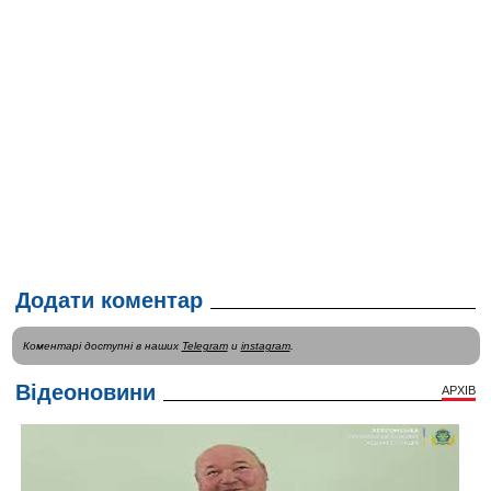
Додати коментар
Коментарі доступні в наших
Telegram
и
instagram
.
Відеоновини
АРХІВ