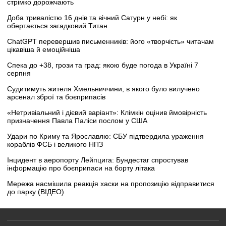
стрімко дорожчають
Доба тривалістю 16 днів та вічний Сатурн у небі: як
обертається загадковий Титан
ChatGPT перевершив письменників: його «творчість» читачам
цікавіша й емоційніша
Спека до +38, грози та град: якою буде погода в Україні 7
серпня
Судитимуть жителя Хмельниччини, в якого було вилучено
арсенал зброї та боєприпасів
«Нетривіальний і дієвий варіант»: Клімкін оцінив ймовірність
призначення Павла Паліси послом у США
Удари по Криму та Ярославлю: СБУ підтвердила ураження
кораблів ФСБ і великого НПЗ
Інцидент в аеропорту Лейпцига: Бундестаг спростував
інформацію про боєприпаси на борту літака
Мережа насмішила реакція хаски на пропозицію відправитися
до парку (ВІДЕО)