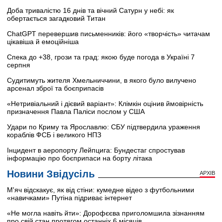
Доба тривалістю 16 днів та вічний Сатурн у небі: як
обертається загадковий Титан
ChatGPT перевершив письменників: його «творчість» читачам
цікавіша й емоційніша
Спека до +38, грози та град: якою буде погода в Україні 7
серпня
Судитимуть жителя Хмельниччини, в якого було вилучено
арсенал зброї та боєприпасів
«Нетривіальний і дієвий варіант»: Клімкін оцінив ймовірність
призначення Павла Паліси послом у США
Удари по Криму та Ярославлю: СБУ підтвердила ураження
кораблів ФСБ і великого НПЗ
Інцидент в аеропорту Лейпцига: Бундестаг спростував
інформацію про боєприпаси на борту літака
Новини Звідусіль
АРХІВ
М'яч відскакує, як від стіни: кумедне відео з футбольними
«навичками» Путіна підриває інтернет
«Не могла навіть йти»: Дорофєєва приголомшила зізнанням
про свій стан протягом останніх 6 місяців