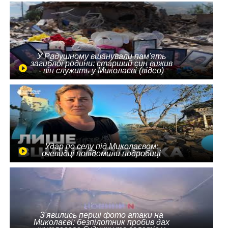
У Радушному вшанували пам'ять
загиблої родини: старший син вижив
- він служить у Миколаєві (відео)
Удар по селу під Миколаєвом:
очевидці повідомили подробиці
З'явились перші фото атаки на
Миколаєві: безпілотник пробив дах