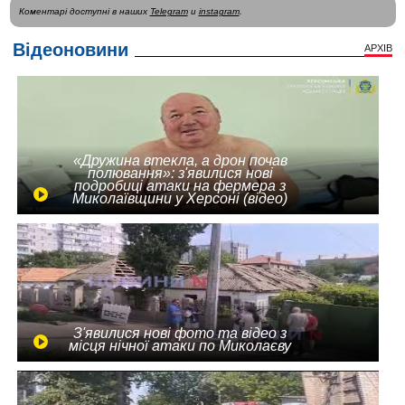
Коментарі доступні в наших
Telegram
и
instagram
.
Відеоновини
АРХІВ
«Дружина втекла, а дрон почав
полювання»: з'явилися нові
подробиці атаки на фермера з
Миколаївщини у Херсоні (відео)
З'явилися нові фото та відео з
місця нічної атаки по Миколаєву