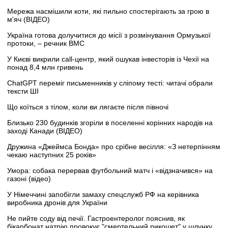
Мережа насмішили коти, які пильно спостерігають за грою в
м'яч (ВІДЕО)
Україна готова долучитися до місії з розмінування Ормузької
протоки, – речник ВМС
У Києві викрили call-центр, який ошукав інвесторів із Чехії на
понад 8,4 млн гривень
ChatGPT переміг письменників у сліпому тесті: читачі обрали
тексти ШІ
Що коїться з тілом, коли ви лягаєте після півночі
Близько 230 будинків згоріли в поселенні корінних народів на
заході Канади (ВІДЕО)
Дружина «Джеймса Бонда» про срібне весілля: «З нетерпінням
чекаю наступних 25 років»
Умора: собака перервав футбольний матч і «відзначився» на
газоні (відео)
У Німеччині запобігли замаху спецслужб РФ на керівника
виробника дронів для України
Не пийте соду від печії. Гастроентеролог пояснив, як
бікарбонат натрію провокує "смертельний рикошет" у шлунку