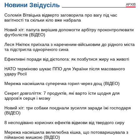
Новини Звідусіль
АРХІВ
Соломія Вітвіцька відверто заговорила про вагу під час
вагітності та скільки кіло вже набрала
Новий хіт: папуга вирішив допомогти арбітру проконтролювати
футболістів (ВІДЕО)
Леся Нікітюк приїхала з нареченим-військовим до рідного міста
та підстригла однорічного сина
Ефективні поради від дієтолога: як позбутися жиру на животі
НАТО терміново шукає ППО для України після масованого
удару Росії
Мережа насмішила суперечка горил через дощ (ВІДЕО)
Секрет довголіття: 7 продуктів, які варто їсти щодня для
здоров’я серця і мозку
Новий хіт: три собаки поєднали зусилля заради їжі господаря
(ВІДЕО)
8 несподівано корисних ефектів відмови від твердого сиру
Мережа насмішила велелюбна кішка, що потоваришувала з
пійманою мишкою (ВІДЕО)