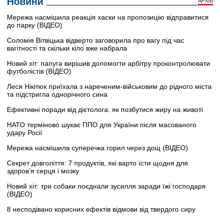
Новини
АРХІВ
Мережа насмішила реакція хаски на пропозицію відправитися
до парку (ВІДЕО)
Соломія Вітвіцька відверто заговорила про вагу під час
вагітності та скільки кіло вже набрала
Новий хіт: папуга вирішив допомогти арбітру проконтролювати
футболістів (ВІДЕО)
Леся Нікітюк приїхала з нареченим-військовим до рідного міста
та підстригла однорічного сина
Ефективні поради від дієтолога: як позбутися жиру на животі
НАТО терміново шукає ППО для України після масованого
удару Росії
Мережа насмішила суперечка горил через дощ (ВІДЕО)
Секрет довголіття: 7 продуктів, які варто їсти щодня для
здоров’я серця і мозку
Новий хіт: три собаки поєднали зусилля заради їжі господаря
(ВІДЕО)
8 несподівано корисних ефектів відмови від твердого сиру