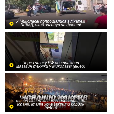
У Миколаєві попрощалися з лікарем
ЛШМД, який загинув на фронті
Через атаку РФ постраждав
магазин техніки у Миколаєві (відео)
Міграційна криза в Європі: до 10
тисяч людей за добу прорвалися до
Іспанії, Італія хоче закрити кордон
(відео)