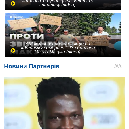
житлового будинку та залетів у
квартиру (відео)
У Миколаєві пройшла акція на
підтримку комбрига 123-ї бригади
Олега Макухи (відео)