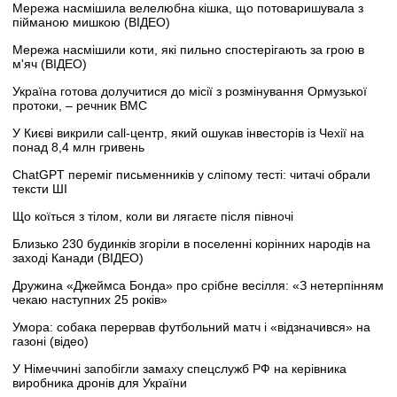
Мережа насмішила велелюбна кішка, що потоваришувала з
пійманою мишкою (ВІДЕО)
Мережа насмішили коти, які пильно спостерігають за грою в
м'яч (ВІДЕО)
Україна готова долучитися до місії з розмінування Ормузької
протоки, – речник ВМС
У Києві викрили call-центр, який ошукав інвесторів із Чехії на
понад 8,4 млн гривень
ChatGPT переміг письменників у сліпому тесті: читачі обрали
тексти ШІ
Що коїться з тілом, коли ви лягаєте після півночі
Близько 230 будинків згоріли в поселенні корінних народів на
заході Канади (ВІДЕО)
Дружина «Джеймса Бонда» про срібне весілля: «З нетерпінням
чекаю наступних 25 років»
Умора: собака перервав футбольний матч і «відзначився» на
газоні (відео)
У Німеччині запобігли замаху спецслужб РФ на керівника
виробника дронів для України