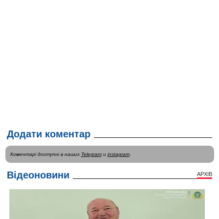
Додати коментар
Коментарі доступні в наших
Telegram
и
instagram
.
Відеоновини
АРХІВ