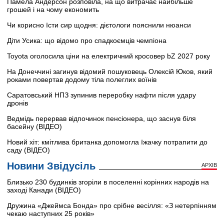
Памела Андерсон розповіла, на що витрачає найбільше
грошей і на чому економить
Чи корисно їсти сир щодня: дієтологи пояснили нюанси
Діти Усика: що відомо про спадкоємців чемпіона
Toyota оголосила ціни на електричний кросовер bZ 2027 року
На Донеччині загинув відомий пошуковець Олексій Юков, який
роками повертав додому тіла полеглих воїнів
Саратовський НПЗ зупинив переробку нафти після удару
дронів
Ведмідь перервав відпочинок пенсіонера, що заснув біля
басейну (ВІДЕО)
Новий хіт: кмітлива британка допомогла їжачку потрапити до
саду (ВІДЕО)
Новини Звідусіль
АРХІВ
Близько 230 будинків згоріли в поселенні корінних народів на
заході Канади (ВІДЕО)
Дружина «Джеймса Бонда» про срібне весілля: «З нетерпінням
чекаю наступних 25 років»