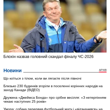
Новини
АРХІВ
Що коїться з тілом, коли ви лягаєте після півночі
Близько 230 будинків згоріли в поселенні корінних народів на
заході Канади (ВІДЕО)
Дружина «Джеймса Бонда» про срібне весілля: «З нетерпінням
чекаю наступних 25 років»
Умора: собака перервав футбольний матч і «відзначився» на