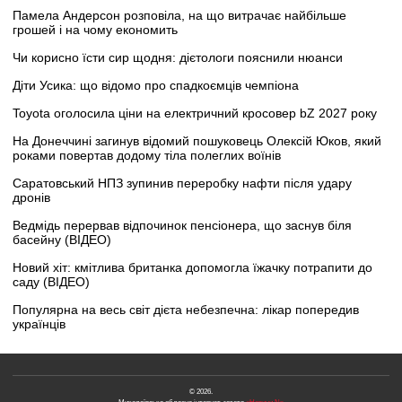
Памела Андерсон розповіла, на що витрачає найбільше
грошей і на чому економить
Чи корисно їсти сир щодня: дієтологи пояснили нюанси
Діти Усика: що відомо про спадкоємців чемпіона
Toyota оголосила ціни на електричний кросовер bZ 2027 року
На Донеччині загинув відомий пошуковець Олексій Юков, який
роками повертав додому тіла полеглих воїнів
Саратовський НПЗ зупинив переробку нафти після удару
дронів
Ведмідь перервав відпочинок пенсіонера, що заснув біля
басейну (ВІДЕО)
Новий хіт: кмітлива британка допомогла їжачку потрапити до
саду (ВІДЕО)
Популярна на весь світ дієта небезпечна: лікар попередив
українців
© 2026.