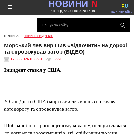
НОВИНИ
N
R
U
четвер, 6 Серпня 2026 16:49
1625 днів війни
ГОЛОВНА
НОВИНИ ЗВІДУСІЛЬ
Морський лев вирішив «відпочити» на дорозі
та спровокував затор (ВІДЕО)
12.05.2026 в 06:28
3774
Інцидент стався у США.
У Сан-Дієго (США) морський лев виповз на жваву
автодорогу та спровокував затор.
Щоб запобігти транспортному колапсу, поліція вдалася
до допомоги зоозахисників, які, спіймавши тюленя,