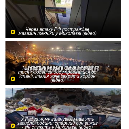
Через атаку РФ постраждав
магазин техніки у Миколаєві (відео)
Міграційна криза в Європі: до 10
тисяч людей за добу прорвалися до
Іспанії, Італія хоче закрити кордон
(відео)
У Радушному вшанували пам'ять
загиблої родини: старший син вижив
- він служить у Миколаєві (відео)