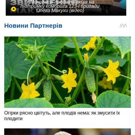
У Миколаєві пройшла акція на
підтримку комбрига 123-ї бригади
Олега Макухи (відео)