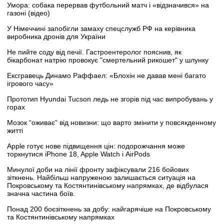
Умора: собака перервав футбольний матч і «відзначився» на
газоні (відео)
У Німеччині запобігли замаху спецслужб РФ на керівника
виробника дронів для України
Не пийте соду від печії. Гастроентеролог пояснив, як
бікарбонат натрію провокує "смертельний рикошет" у шлунку
Ексгравець Динамо Раффаел: «Блохін не давав мені багато
ігрового часу»
Прототип Hyundai Tucson ледь не згорів під час випробувань у
горах
Мозок “оживає” від новизни: що варто змінити у повсякденному
житті
Apple готує нове підвищення цін: подорожчання може
торкнутися iPhone 18, Apple Watch і AirPods
Минулої доби на лінії фронту зафіксували 216 бойових
зіткнень. Найбільш напруженою залишається ситуація на
Покровському та Костянтинівському напрямках, де відбулася
значна частина боїв.
Понад 200 боєзіткнень за добу: найгарячіше на Покровському
та Костянтинівському напрямках