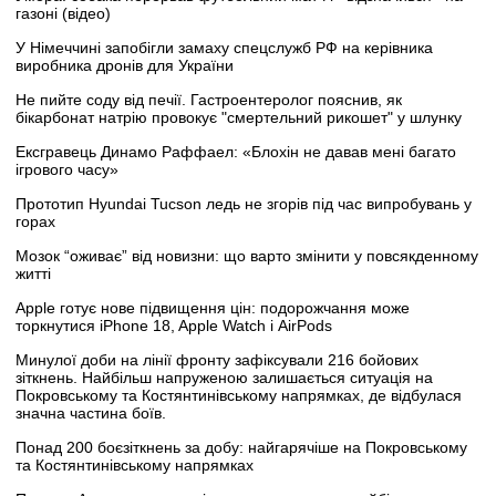
газоні (відео)
У Німеччині запобігли замаху спецслужб РФ на керівника
виробника дронів для України
Не пийте соду від печії. Гастроентеролог пояснив, як
бікарбонат натрію провокує "смертельний рикошет" у шлунку
Ексгравець Динамо Раффаел: «Блохін не давав мені багато
ігрового часу»
Прототип Hyundai Tucson ледь не згорів під час випробувань у
горах
Мозок “оживає” від новизни: що варто змінити у повсякденному
житті
Apple готує нове підвищення цін: подорожчання може
торкнутися iPhone 18, Apple Watch і AirPods
Минулої доби на лінії фронту зафіксували 216 бойових
зіткнень. Найбільш напруженою залишається ситуація на
Покровському та Костянтинівському напрямках, де відбулася
значна частина боїв.
Понад 200 боєзіткнень за добу: найгарячіше на Покровському
та Костянтинівському напрямках