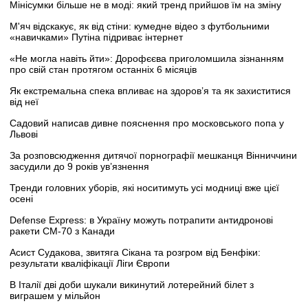
Мінісумки більше не в моді: який тренд прийшов їм на зміну
М'яч відскакує, як від стіни: кумедне відео з футбольними
«навичками» Путіна підриває інтернет
«Не могла навіть йти»: Дорофєєва приголомшила зізнанням
про свій стан протягом останніх 6 місяців
Як екстремальна спека впливає на здоров’я та як захиститися
від неї
Садовий написав дивне пояснення про московського попа у
Львові
За розповсюдження дитячої порнографії мешканця Вінниччини
засудили до 9 років ув’язнення
Тренди головних уборів, які носитимуть усі модниці вже цієї
осені
Defense Express: в Україну можуть потрапити антидронові
ракети CM-70 з Канади
Асист Судакова, звитяга Сікана та розгром від Бенфіки:
результати кваліфікації Ліги Європи
В Італії дві доби шукали викинутий лотерейний білет з
виграшем у мільйон