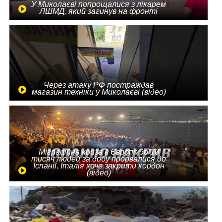
У Миколаєві попрощалися з лікарем
ЛШМД, який загинув на фронті
Через атаку РФ постраждав
магазин техніки у Миколаєві (відео)
Міграційна криза в Європі: до 10
тисяч людей за добу прорвалися до
Іспанії, Італія хоче закрити кордон
(відео)