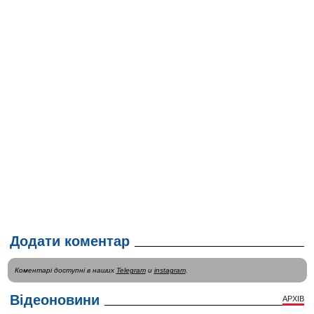
Додати коментар
Коментарі доступні в наших
Telegram
и
instagram
.
Відеоновини
АРХІВ