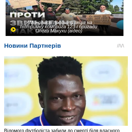
У Миколаєві пройшла акція на
підтримку комбрига 123-ї бригади
Олега Макухи (відео)