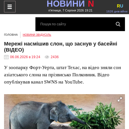
НОВИНИ
N
R
U
п'ятниця, 7 Серпня 2026 19:21
1626 днів війни
ГОЛОВНА
НОВИНИ ЗВІДУСІЛЬ
Мережі насмішив слон, що заснув у басейні
(ВІДЕО)
06.06.2026 в 19:24
2436
У зоопарку Форт-Уерта, штат Техас, на відео зняли сон
азіатського слона на прізвисько Полковник. Відео
опублікував канал SWNS на YouTube.