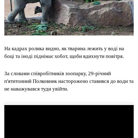
На кадрах ролика видно, як тварина лежить у воді на
боці та іноді піднімає хобот, щоби вдихнути повітря.
За словами співробітників зоопарку, 29-річний
п'ятитонний Полковник насторожено ставився до води та
не наважувався туди увійти.