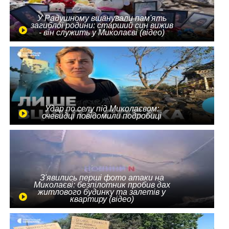
У Радушному вшанували пам'ять
загиблої родини: старший син вижив
- він служить у Миколаєві (відео)
Удар по селу під Миколаєвом:
очевидці повідомили подробиці
З'явились перші фото атаки на
Миколаєві: безпілотник пробив дах
житлового будинку та залетів у
квартиру (відео)