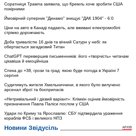
Соратниця Трампа заявила, що Кремль хоче зробити США
покірними
Ймовірний суперник "Динамо" знищує "ДАК 1904" - 6:0
Ціни на авто в Канаді падають, але вживані електромобілі
стрімко дорожчають
Доба тривалістю 16 днів та вічний Сатурн у небі: як
обертається загадковий Титан
ChatGPT перевершив письменників: його «творчість» читачам
цікавіша й емоційніша
Спека до +38, грози та град: якою буде погода в Україні 7
серпня
Судитимуть жителя Хмельниччини, в якого було вилучено
арсенал зброї та боєприпасів
«Нетривіальний і дієвий варіант»: Клімкін оцінив ймовірність
призначення Павла Паліси послом у США
Удари по Криму та Ярославлю: СБУ підтвердила ураження
кораблів ФСБ і великого НПЗ
Новини Звідусіль
АРХІВ