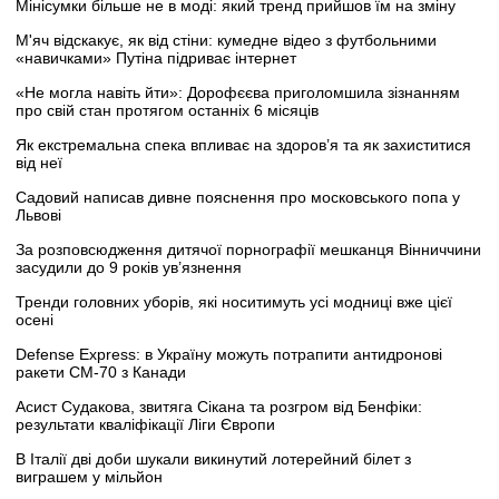
Мінісумки більше не в моді: який тренд прийшов їм на зміну
М'яч відскакує, як від стіни: кумедне відео з футбольними
«навичками» Путіна підриває інтернет
«Не могла навіть йти»: Дорофєєва приголомшила зізнанням
про свій стан протягом останніх 6 місяців
Як екстремальна спека впливає на здоров’я та як захиститися
від неї
Садовий написав дивне пояснення про московського попа у
Львові
За розповсюдження дитячої порнографії мешканця Вінниччини
засудили до 9 років ув’язнення
Тренди головних уборів, які носитимуть усі модниці вже цієї
осені
Defense Express: в Україну можуть потрапити антидронові
ракети CM-70 з Канади
Асист Судакова, звитяга Сікана та розгром від Бенфіки:
результати кваліфікації Ліги Європи
В Італії дві доби шукали викинутий лотерейний білет з
виграшем у мільйон