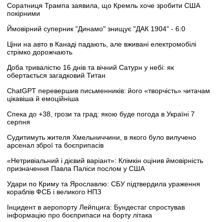
Соратниця Трампа заявила, що Кремль хоче зробити США
покірними
Ймовірний суперник "Динамо" знищує "ДАК 1904" - 6:0
Ціни на авто в Канаді падають, але вживані електромобілі
стрімко дорожчають
Доба тривалістю 16 днів та вічний Сатурн у небі: як
обертається загадковий Титан
ChatGPT перевершив письменників: його «творчість» читачам
цікавіша й емоційніша
Спека до +38, грози та град: якою буде погода в Україні 7
серпня
Судитимуть жителя Хмельниччини, в якого було вилучено
арсенал зброї та боєприпасів
«Нетривіальний і дієвий варіант»: Клімкін оцінив ймовірність
призначення Павла Паліси послом у США
Удари по Криму та Ярославлю: СБУ підтвердила ураження
кораблів ФСБ і великого НПЗ
Інцидент в аеропорту Лейпцига: Бундестаг спростував
інформацію про боєприпаси на борту літака