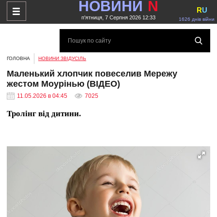
НОВИНИ
N
R
U
п'ятниця, 7 Серпня 2026 12:33
1626 днів війни
ГОЛОВНА
НОВИНИ ЗВІДУСІЛЬ
Маленький хлопчик повеселив Мережу
жестом Моурінью (ВІДЕО)
11.05.2026 в 04:45
7025
Тролінг від дитини.