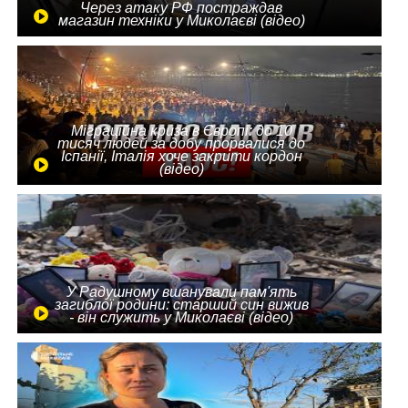
Через атаку РФ постраждав
магазин техніки у Миколаєві (відео)
Міграційна криза в Європі: до 10
тисяч людей за добу прорвалися до
Іспанії, Італія хоче закрити кордон
(відео)
У Радушному вшанували пам'ять
загиблої родини: старший син вижив
- він служить у Миколаєві (відео)