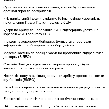
Судитимуть жителя Хмельниччини, в якого було вилучено
арсенал зброї та боєприпасів
«Нетривіальний і дієвий варіант»: Клімкін оцінив ймовірність
призначення Павла Паліси послом у США
Удари по Криму та Ярославлю: СБУ підтвердила ураження
кораблів ФСБ і великого НПЗ
Інцидент в аеропорту Лейпцига: Бундестаг спростував
інформацію про боєприпаси на борту літака
Мережа насмішила реакція хаски на пропозицію відправитися
до парку (ВІДЕО)
Соломія Вітвіцька відверто заговорила про вагу під час
вагітності та скільки кіло вже набрала
Новий хіт: папуга вирішив допомогти арбітру проконтролювати
футболістів (ВІДЕО)
Леся Нікітюк приїхала з нареченим-військовим до рідного міста
та підстригла однорічного сина
Ефективні поради від дієтолога: як позбутися жиру на животі
НАТО терміново шукає ППО для України після масованого