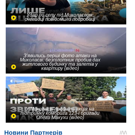
Удар по селу під Миколаєвом:
очевидці повідомили подробиці
З'явились перші фото атаки на
Миколаєві: безпілотник пробив дах
житлового будинку та залетів у
квартиру (відео)
У Миколаєві пройшла акція на
підтримку комбрига 123-ї бригади
Олега Макухи (відео)