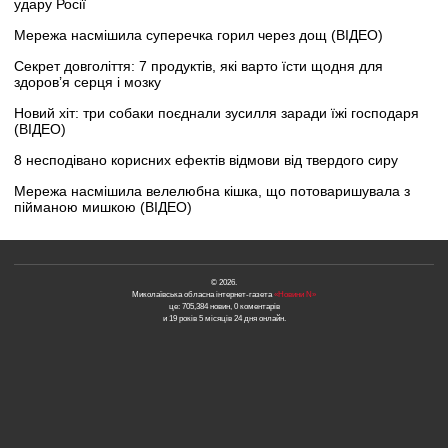
удару Росії
Мережа насмішила суперечка горил через дощ (ВІДЕО)
Секрет довголіття: 7 продуктів, які варто їсти щодня для
здоров’я серця і мозку
Новий хіт: три собаки поєднали зусилля заради їжі господаря
(ВІДЕО)
8 несподівано корисних ефектів відмови від твердого сиру
Мережа насмішила велелюбна кішка, що потоваришувала з
пійманою мишкою (ВІДЕО)
© 2026.
Миколаївська обласна інтернет-газета
«Новини N»
це: 705,384 новин, 0 коментарів
и 19 років 5 місяців 24 дня онлайн.