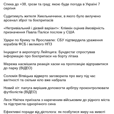
Спека до +38, грози та град: якою буде погода в Україні 7
серпня
Судитимуть жителя Хмельниччини, в якого було вилучено
арсенал зброї та боєприпасів
«Нетривіальний і дієвий варіант»: Клімкін оцінив ймовірність
призначення Павла Паліси послом у США
Удари по Криму та Ярославлю: СБУ підтвердила ураження
кораблів ФСБ і великого НПЗ
Інцидент в аеропорту Лейпцига: Бундестаг спростував
інформацію про боєприпаси на борту літака
Мережа насмішила реакція хаски на пропозицію відправитися
до парку (ВІДЕО)
Соломія Вітвіцька відверто заговорила про вагу під час
вагітності та скільки кіло вже набрала
Новий хіт: папуга вирішив допомогти арбітру проконтролювати
футболістів (ВІДЕО)
Леся Нікітюк приїхала з нареченим-військовим до рідного міста
та підстригла однорічного сина
Ефективні поради від дієтолога: як позбутися жиру на животі