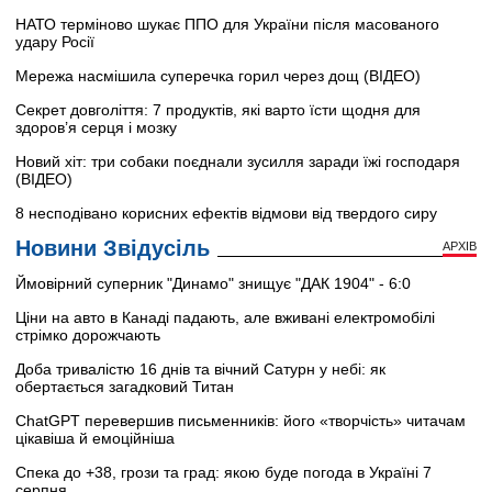
НАТО терміново шукає ППО для України після масованого
удару Росії
Мережа насмішила суперечка горил через дощ (ВІДЕО)
Секрет довголіття: 7 продуктів, які варто їсти щодня для
здоров’я серця і мозку
Новий хіт: три собаки поєднали зусилля заради їжі господаря
(ВІДЕО)
8 несподівано корисних ефектів відмови від твердого сиру
Новини Звідусіль
АРХІВ
Ймовірний суперник "Динамо" знищує "ДАК 1904" - 6:0
Ціни на авто в Канаді падають, але вживані електромобілі
стрімко дорожчають
Доба тривалістю 16 днів та вічний Сатурн у небі: як
обертається загадковий Титан
ChatGPT перевершив письменників: його «творчість» читачам
цікавіша й емоційніша
Спека до +38, грози та град: якою буде погода в Україні 7
серпня