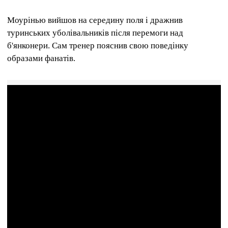
Моурінью вийшов на середину поля і дражнив
туринських уболівальників після перемоги над
б'янконери. Сам тренер пояснив свою поведінку
образами фанатів.