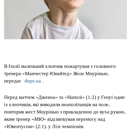
В Італії маленький хлопчик пожартував з головного
тренера «Манчестер Юнайтед» Жозе Моурінью,
передає
depo.ua
.
Перед матчем «Дженоа» та «Наполі» (1:2) у Генуї один
із хлопчиків, які виводили неаполітанців на поле,
повторив жест Моурінью з прикладеною до вуха рукою,
яким тренер «МЮ» відсвяткував перемогу над
«Ювентусом» (2:1). у Лізі чемпіонів.