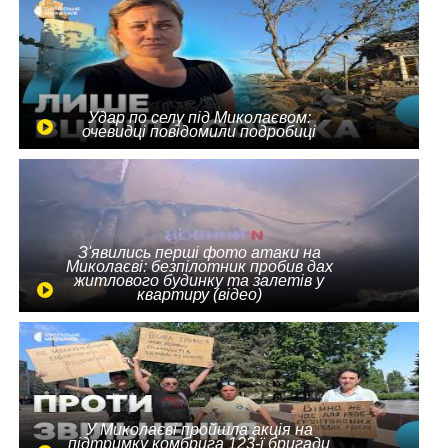
Удар по селу під Миколаєвом:
очевидці повідомили подробиці
З'явились перші фото атаки на
Миколаєві: безпілотник пробив дах
житлового будинку та залетів у
квартиру (відео)
У Миколаєві пройшла акція на
підтримку комбрига 123-ї бригади