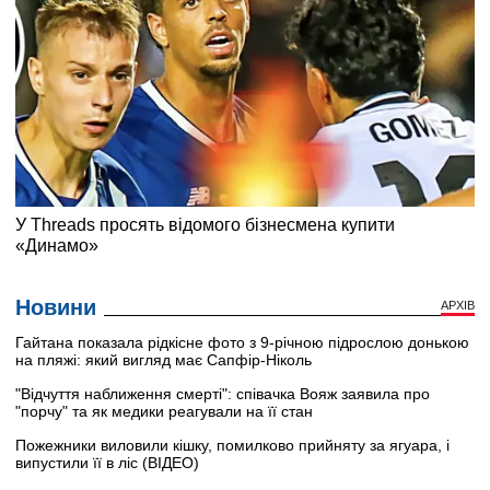
Новини
АРХІВ
Гайтана показала рідкісне фото з 9-річною підрослою донькою
на пляжі: який вигляд має Сапфір-Ніколь
"Відчуття наближення смерті": співачка Вояж заявила про
"порчу" та як медики реагували на її стан
Пожежники виловили кішку, помилково прийняту за ягуара, і
випустили її в ліс (ВІДЕО)