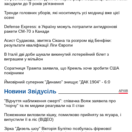
засудили до 9 років ув’язнення
Тренди головних уборів, які носитимуть усі модниці вже цієї
осені
Defense Express: в Україну можуть потрапити антидронові
ракети CM-70 з Канади
Асист Судакова, звитяга Сікана та розгром від Бенфіки:
результати кваліфікації Ліги Європи
В Італії дві доби шукали викинутий лотерейний білет з
виграшем у мільйон
Соратниця Трампа заявила, що Кремль хоче зробити США
покірними
Ймовірний суперник "Динамо" знищує "ДАК 1904" - 6:0
Новини Звідусіль
АРХІВ
"Відчуття наближення смерті": співачка Вояж заявила про
"порчу" та як медики реагували на її стан
Пожежники виловили кішку, помилково прийняту за ягуара, і
випустили її в ліс (ВІДЕО)
Зірка "Дизель шоу" Вікторія Булітко позбулась фірмової