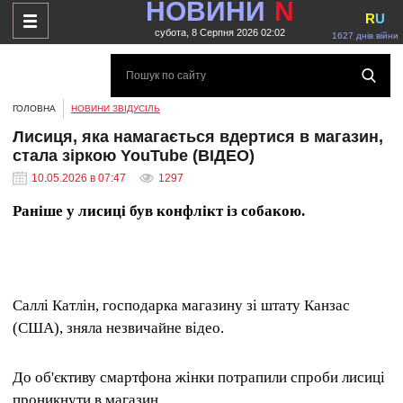
НОВИНИ
N
R
U
субота, 8 Серпня 2026 02:02
1627 днів війни
ГОЛОВНА
НОВИНИ ЗВІДУСІЛЬ
Лисиця, яка намагається вдертися в магазин,
стала зіркою YouTube (ВІДЕО)
10.05.2026 в 07:47
1297
Раніше у лисиці був конфлікт із собакою.
Саллі Катлін, господарка магазину зі штату Канзас
(США), зняла незвичайне відео.
До об'єктиву смартфона жінки потрапили спроби лисиці
проникнути в магазин.