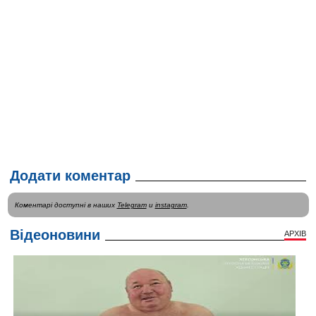
Додати коментар
Коментарі доступні в наших
Telegram
и
instagram
.
Відеоновини
АРХІВ