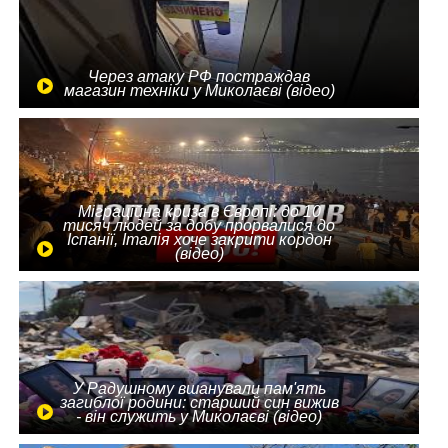
Через атаку РФ постраждав
магазин техніки у Миколаєві (відео)
Міграційна криза в Європі: до 10
тисяч людей за добу прорвалися до
Іспанії, Італія хоче закрити кордон
(відео)
У Радушному вшанували пам'ять
загиблої родини: старший син вижив
- він служить у Миколаєві (відео)