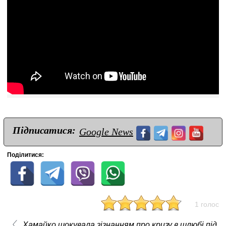
Підписатися:
Google News
Поділитися:
1 голос
Хамайко шокувала зізнанням про кризу в шлюбі під