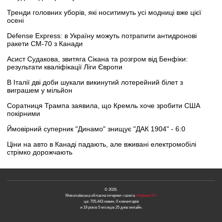
Тренди головних уборів, які носитимуть усі модниці вже цієї
осені
Defense Express: в Україну можуть потрапити антидронові
ракети CM-70 з Канади
Асист Судакова, звитяга Сікана та розгром від Бенфіки:
результати кваліфікації Ліги Європи
В Італії дві доби шукали викинутий лотерейний білет з
виграшем у мільйон
Соратниця Трампа заявила, що Кремль хоче зробити США
покірними
Ймовірний суперник "Динамо" знищує "ДАК 1904" - 6:0
Ціни на авто в Канаді падають, але вживані електромобілі
стрімко дорожчають
© 2026.
Миколаївська обласна інтернет-газета
«Новини N»
це: 705,443 новин, 0 коментарів
и 19 років 5 місяців 25 днів онлайн.