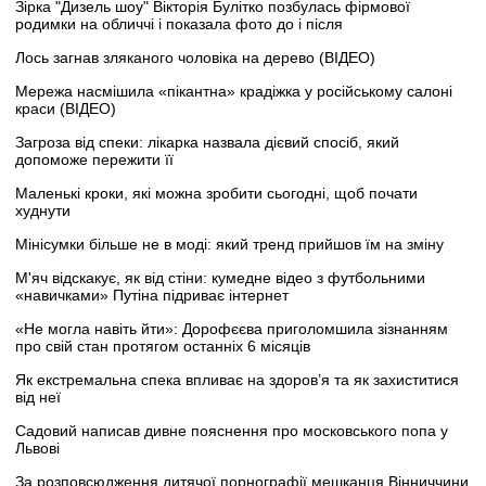
Зірка "Дизель шоу" Вікторія Булітко позбулась фірмової
родимки на обличчі і показала фото до і після
Лось загнав зляканого чоловіка на дерево (ВІДЕО)
Мережа насмішила «пікантна» крадіжка у російському салоні
краси (ВІДЕО)
Загроза від спеки: лікарка назвала дієвий спосіб, який
допоможе пережити її
Маленькі кроки, які можна зробити сьогодні, щоб почати
худнути
Мінісумки більше не в моді: який тренд прийшов їм на зміну
М'яч відскакує, як від стіни: кумедне відео з футбольними
«навичками» Путіна підриває інтернет
«Не могла навіть йти»: Дорофєєва приголомшила зізнанням
про свій стан протягом останніх 6 місяців
Як екстремальна спека впливає на здоров’я та як захиститися
від неї
Садовий написав дивне пояснення про московського попа у
Львові
За розповсюдження дитячої порнографії мешканця Вінниччини