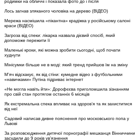
родимки на обличчі і показала фото до і після
Лось загнав зляканого чоловіка на дерево (ВІДЕО)
Мережа насмішила «пікантна» крадіжка у російському салоні
краси (ВІДЕО)
Загроза від спеки: лікарка назвала дієвий спосіб, який
допоможе пережити її
Маленькі кроки, які можна зробити сьогодні, щоб почати
худнути
Мінісумки більше не в моді: який тренд прийшов їм на зміну
М'яч відскакує, як від стіни: кумедне відео з футбольними
«навичками» Путіна підриває інтернет
«Не могла навіть йти»: Дорофєєва приголомшила зізнанням
про свій стан протягом останніх 6 місяців
Як екстремальна спека впливає на здоров’я та як захиститися
від неї
Садовий написав дивне пояснення про московського попа у
Львові
За розповсюдження дитячої порнографії мешканця Вінниччини
засудили до 9 років ув’язнення