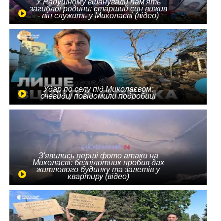
У Радушному вшанували пам'ять
загиблої родини: старший син вижив
- він служить у Миколаєві (відео)
Удар по селу під Миколаєвом:
очевидці повідомили подробиці
З'явились перші фото атаки на
Миколаєві: безпілотник пробив дах
житлового будинку та залетів у
квартиру (відео)