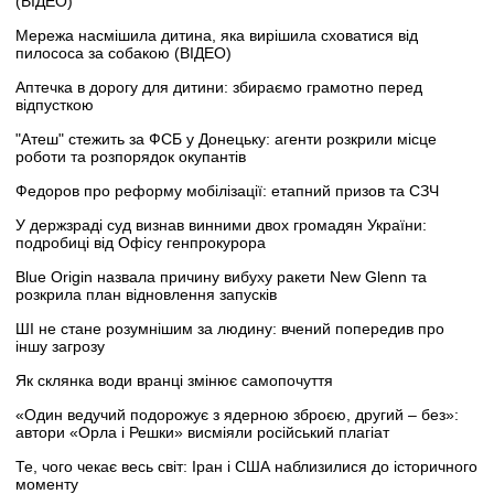
(ВІДЕО)
Мережа насмішила дитина, яка вирішила сховатися від
пилососа за собакою (ВІДЕО)
Аптечка в дорогу для дитини: збираємо грамотно перед
відпусткою
"Атеш" стежить за ФСБ у Донецьку: агенти розкрили місце
роботи та розпорядок окупантів
Федоров про реформу мобілізації: етапний призов та СЗЧ
У держзраді суд визнав винними двох громадян України:
подробиці від Офісу генпрокурора
Blue Origin назвала причину вибуху ракети New Glenn та
розкрила план відновлення запусків
ШІ не стане розумнішим за людину: вчений попередив про
іншу загрозу
Як склянка води вранці змінює самопочуття
«Один ведучий подорожує з ядерною зброєю, другий – без»:
автори «Орла і Решки» висміяли російський плагіат
Те, чого чекає весь світ: Іран і США наблизилися до історичного
моменту