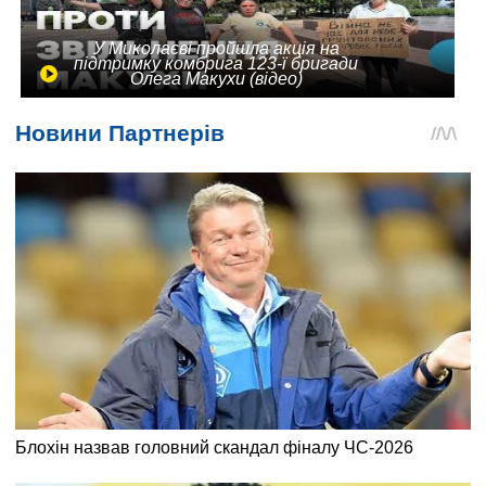
У Миколаєві пройшла акція на
підтримку комбрига 123-ї бригади
Олега Макухи (відео)