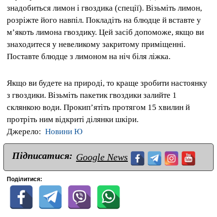
знадобиться лимон і гвоздика (спеції). Візьміть лимон,
розріжте його навпіл. Покладіть на блюдце й вставте у
м’якоть лимона гвоздику. Цей засіб допоможе, якщо ви
знаходитеся у невеликому закритому приміщенні.
Поставте блюдце з лимоном на ніч біля ліжка.
Якщо ви будете на природі, то краще зробити настоянку
з гвоздики. Візьміть пакетик гвоздики залийте 1
склянкою води. Прокип’ятіть протягом 15 хвилин й
протріть ним відкриті ділянки шкіри.
Джерело:
Новини Ю
Підписатися:
Google News
Поділитися: