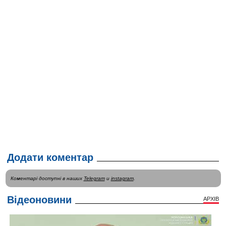
Додати коментар
Коментарі доступні в наших
Telegram
и
instagram
.
Відеоновини
АРХІВ