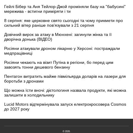
Гейлі Бібер та Аня Тейлор-Джой проміняли базу на "бабусині"
мережива - встигни приміряти і ти
8 серпня: яке церковне свято сьогодні та чому прикмети про
сильний вітер раніше пов’язували з 21 серпня
Довічний вирок за атаку в Мюнхені: загинули жінка та її
дворічна донька (ВІДЕО)
Росіяни атакували дроном лікарню у Херсоні: постраждали
медпрацівниці
Росіяни чекають на візит Путіна в регіони, бо перед цим
завозять тонни дешевого бензину
Пентагон витратить майже півмільярда доларів на лазери для
боротьби з дронами
Що можна їсти вночі: дієтологиня назвала продукти, які можна
залишити в холодильнику
Lucid Motors відтермінувала запуск електрокросовера Cosmos
до 2027 року
© 2026.