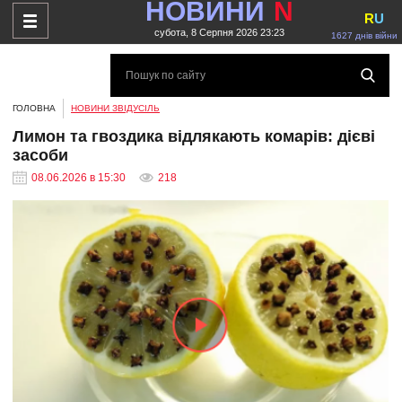
НОВИНИ
N
R
U
субота, 8 Серпня 2026 23:23
1627 днів війни
ГОЛОВНА
НОВИНИ ЗВІДУСІЛЬ
Лимон та гвоздика відлякають комарів: дієві
засоби
08.06.2026 в 15:30
218