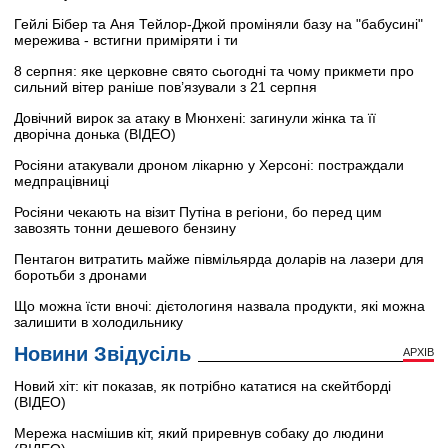
Гейлі Бібер та Аня Тейлор-Джой проміняли базу на "бабусині"
мережива - встигни приміряти і ти
8 серпня: яке церковне свято сьогодні та чому прикмети про
сильний вітер раніше пов’язували з 21 серпня
Довічний вирок за атаку в Мюнхені: загинули жінка та її
дворічна донька (ВІДЕО)
Росіяни атакували дроном лікарню у Херсоні: постраждали
медпрацівниці
Росіяни чекають на візит Путіна в регіони, бо перед цим
завозять тонни дешевого бензину
Пентагон витратить майже півмільярда доларів на лазери для
боротьби з дронами
Що можна їсти вночі: дієтологиня назвала продукти, які можна
залишити в холодильнику
Новини Звідусіль
АРХІВ
Новий хіт: кіт показав, як потрібно кататися на скейтборді
(ВІДЕО)
Мережа насмішив кіт, який приревнув собаку до людини