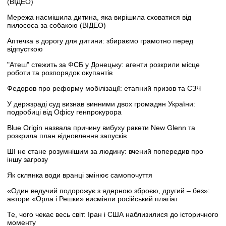
(ВІДЕО)
Мережа насмішила дитина, яка вирішила сховатися від
пилососа за собакою (ВІДЕО)
Аптечка в дорогу для дитини: збираємо грамотно перед
відпусткою
"Атеш" стежить за ФСБ у Донецьку: агенти розкрили місце
роботи та розпорядок окупантів
Федоров про реформу мобілізації: етапний призов та СЗЧ
У держзраді суд визнав винними двох громадян України:
подробиці від Офісу генпрокурора
Blue Origin назвала причину вибуху ракети New Glenn та
розкрила план відновлення запусків
ШІ не стане розумнішим за людину: вчений попередив про
іншу загрозу
Як склянка води вранці змінює самопочуття
«Один ведучий подорожує з ядерною зброєю, другий – без»:
автори «Орла і Решки» висміяли російський плагіат
Те, чого чекає весь світ: Іран і США наблизилися до історичного
моменту