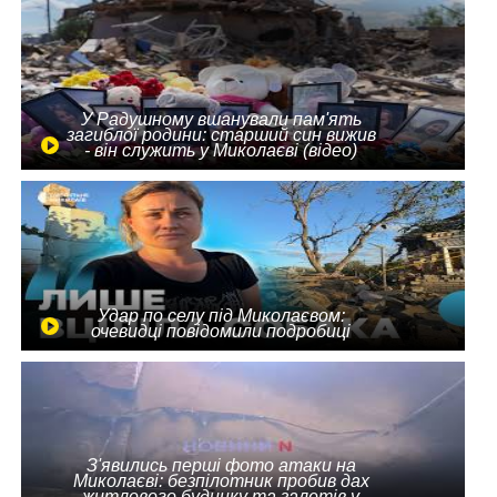
У Радушному вшанували пам'ять
загиблої родини: старший син вижив
- він служить у Миколаєві (відео)
Удар по селу під Миколаєвом:
очевидці повідомили подробиці
З'явились перші фото атаки на
Миколаєві: безпілотник пробив дах
житлового будинку та залетів у