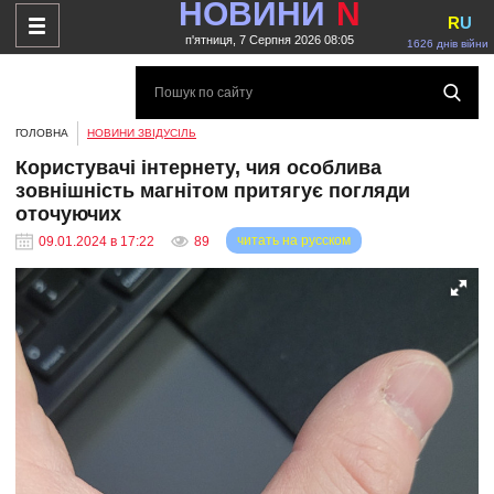
НОВИНИ
N
R
U
п'ятниця, 7 Серпня 2026 08:05
1626 днів війни
ГОЛОВНА
НОВИНИ ЗВІДУСІЛЬ
Користувачі інтернету, чия особлива
зовнішність магнітом притягує погляди
оточуючих
читать на русском
09.01.2024 в 17:22
89