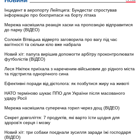
Інцидент в аеропорту Лейпцига: Бундестаг спростував
інформацію про боєприпаси на борту літака
Мережа насмішила реакція хаски на пропозицію відправитися
до парку (ВІДЕО)
Соломія Вітвіцька відверто заговорила про вагу під час
вагітності та скільки кіло вже набрала
Новий хіт: папуга вирішив допомогти арбітру проконтролювати
футболістів (ВІДЕО)
Леся Нікітюк приїхала з нареченим-військовим до рідного міста
та підстригла однорічного сина
Ефективні поради від дієтолога: як позбутися жиру на животі
НАТО терміново шукає ППО для України після масованого
удару Росії
Мережа насмішила суперечка горил через дощ (ВІДЕО)
Секрет довголіття: 7 продуктів, які варто їсти щодня для
здоров’я серця і мозку
Новий хіт: три собаки поєднали зусилля заради їжі господаря
(ВІДЕО)