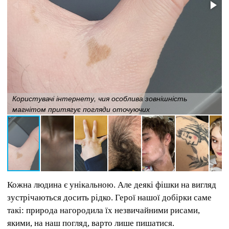
Користувачі інтернету, чия особлива зовнішність
магнітом притягує погляди оточуючих
Кожна людина є унікальною. Але деякі фішки на вигляд
зустрічаються досить рідко. Герої нашої добірки саме
такі: природа нагородила їх незвичайними рисами,
якими, на наш погляд, варто лише пишатися.