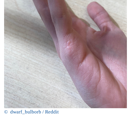
© dwarf_bulborb / Reddit