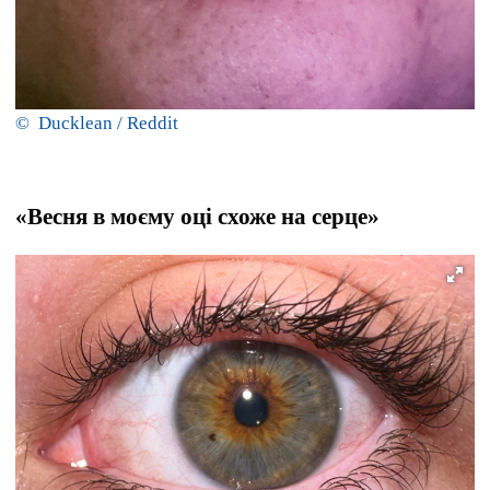
© Ducklean / Reddit
«Весня в моєму оці схоже на серце»