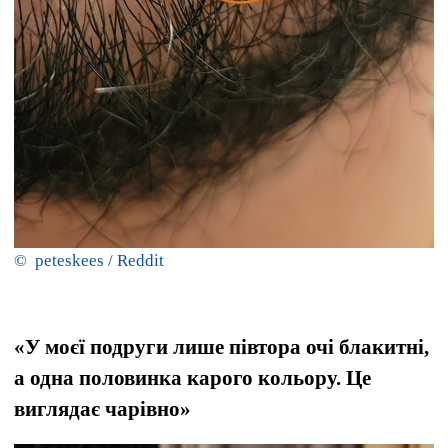
© peteskees / Reddit
«У моєї подруги лише півтора очі блакитні,
а одна половинка карого кольору. Це
виглядає чарівно»