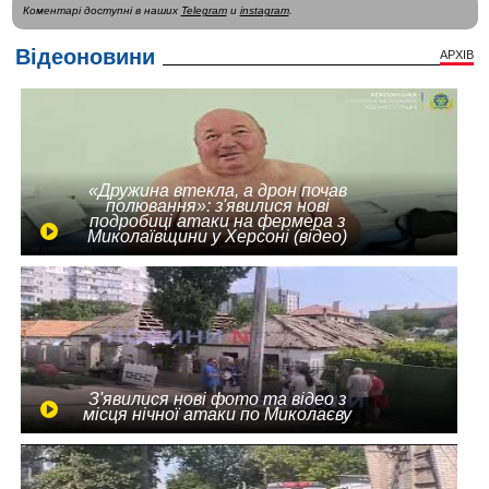
Коментарі доступні в наших
Telegram
и
instagram
.
Відеоновини
АРХІВ
«Дружина втекла, а дрон почав
полювання»: з'явилися нові
подробиці атаки на фермера з
Миколаївщини у Херсоні (відео)
З'явилися нові фото та відео з
місця нічної атаки по Миколаєву