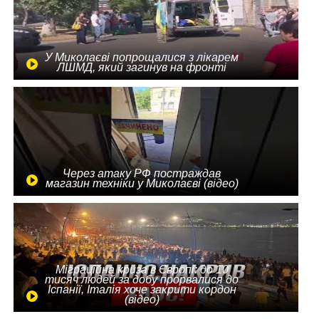
У Миколаєві попрощалися з лікарем
ЛШМД, який загинув на фронті
Через атаку РФ постраждав
магазин техніки у Миколаєві (відео)
Міграційна криза в Європі: до 10
тисяч людей за добу прорвалися до
Іспанії, Італія хоче закрити кордон
(відео)