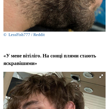
© LessFish777 / Reddit
«У мене вітіліго. На сонці плями стають
яскравішими»