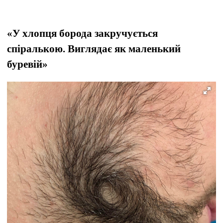
«У хлопця борода закручується
спіралькою. Виглядає як маленький
буревій»