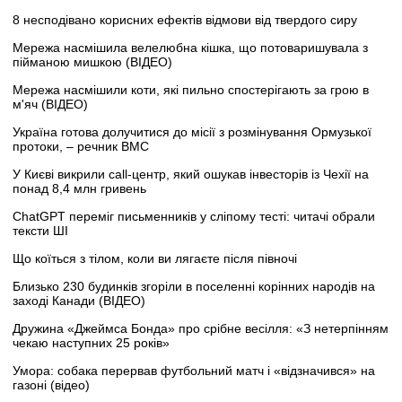
8 несподівано корисних ефектів відмови від твердого сиру
Мережа насмішила велелюбна кішка, що потоваришувала з
пійманою мишкою (ВІДЕО)
Мережа насмішили коти, які пильно спостерігають за грою в
м'яч (ВІДЕО)
Україна готова долучитися до місії з розмінування Ормузької
протоки, – речник ВМС
У Києві викрили call-центр, який ошукав інвесторів із Чехії на
понад 8,4 млн гривень
ChatGPT переміг письменників у сліпому тесті: читачі обрали
тексти ШІ
Що коїться з тілом, коли ви лягаєте після півночі
Близько 230 будинків згоріли в поселенні корінних народів на
заході Канади (ВІДЕО)
Дружина «Джеймса Бонда» про срібне весілля: «З нетерпінням
чекаю наступних 25 років»
Умора: собака перервав футбольний матч і «відзначився» на
газоні (відео)