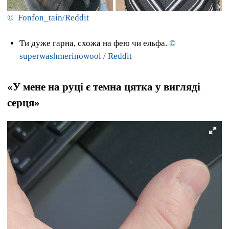
© Fonfon_tain/Reddit
Ти дуже гарна, схожа на фею чи ельфа.
©
superwashmerinowool / Reddit
«У мене на руці є темна цятка у вигляді
серця»