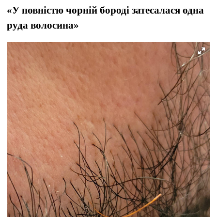
«У повністю чорній бороді затесалася одна
руда волосина»