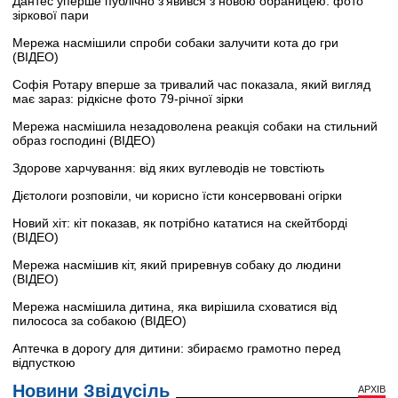
Дантес уперше публічно з’явився з новою обраницею: фото
зіркової пари
Мережа насмішили спроби собаки залучити кота до гри
(ВІДЕО)
Софія Ротару вперше за тривалий час показала, який вигляд
має зараз: рідкісне фото 79-річної зірки
Мережа насмішила незадоволена реакція собаки на стильний
образ господині (ВІДЕО)
Здорове харчування: від яких вуглеводів не товстіють
Дієтологи розповіли, чи корисно їсти консервовані огірки
Новий хіт: кіт показав, як потрібно кататися на скейтборді
(ВІДЕО)
Мережа насмішив кіт, який приревнув собаку до людини
(ВІДЕО)
Мережа насмішила дитина, яка вирішила сховатися від
пилососа за собакою (ВІДЕО)
Аптечка в дорогу для дитини: збираємо грамотно перед
відпусткою
Новини Звідусіль
АРХІВ