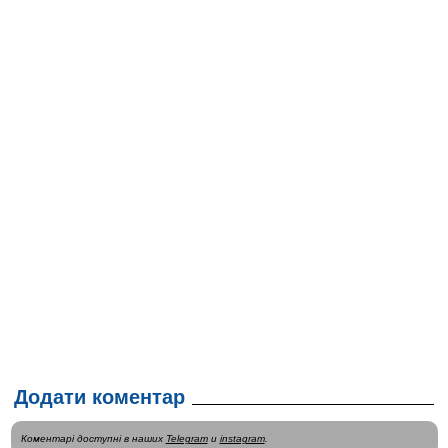
Додати коментар
Коментарі доступні в наших
Telegram
и
instagram
.