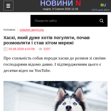
НОВИНИ
N
R
U
неділя, 9 Серпня 2026 12:18
1628 днів війни
ГОЛОВНА
НОВИНИ ЗВІДУСІЛЬ
Хаскі, який дуже хотів погуляти, почав
розмовляти і став хітом мережі
03.06.2026 в 03:09
5207
Про схильність собак породи хаски до розмов зі своїми
господарями відомо давно. І підтвердженням цього є
десятки відео на YouTube.