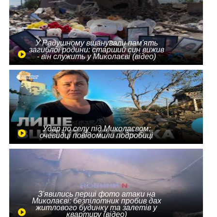
У Радушному вшанували пам'ять
загиблої родини: старший син вижив
- він служить у Миколаєві (відео)
Удар по селу під Миколаєвом:
очевидці повідомили подробиці
З'явились перші фото атаки на
Миколаєві: безпілотник пробив дах
житлового будинку та залетів у
квартиру (відео)