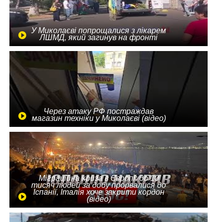
У Миколаєві попрощалися з лікарем
ЛШМД, який загинув на фронті
Через атаку РФ постраждав
магазин техніки у Миколаєві (відео)
Міграційна криза в Європі: до 10
тисяч людей за добу прорвалися до
Іспанії, Італія хоче закрити кордон
(відео)