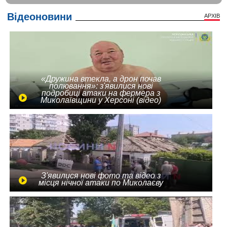
Відеоновини
АРХІВ
«Дружина втекла, а дрон почав
полювання»: з'явилися нові
подробиці атаки на фермера з
Миколаївщини у Херсоні (відео)
З'явилися нові фото та відео з
місця нічної атаки по Миколаєву