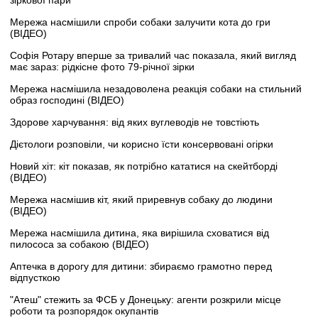
Мережа насмішили спроби собаки залучити кота до гри
(ВІДЕО)
Софія Ротару вперше за тривалий час показала, який вигляд
має зараз: рідкісне фото 79-річної зірки
Мережа насмішила незадоволена реакція собаки на стильний
образ господині (ВІДЕО)
Здорове харчування: від яких вуглеводів не товстіють
Дієтологи розповіли, чи корисно їсти консервовані огірки
Новий хіт: кіт показав, як потрібно кататися на скейтборді
(ВІДЕО)
Мережа насмішив кіт, який приревнув собаку до людини
(ВІДЕО)
Мережа насмішила дитина, яка вирішила сховатися від
пилососа за собакою (ВІДЕО)
Аптечка в дорогу для дитини: збираємо грамотно перед
відпусткою
"Атеш" стежить за ФСБ у Донецьку: агенти розкрили місце
роботи та розпорядок окупантів