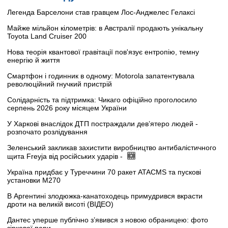
Легенда Барселони став гравцем Лос-Анджелес Гелаксі
Майже мільйон кілометрів: в Австралії продають унікальну
Toyota Land Cruiser 200
Нова теорія квантової гравітації пов'язує ентропію, темну
енергію й життя
Смартфон і годинник в одному: Motorola запатентувала
революційний гнучкий пристрій
Солідарність та підтримка: Чикаго офіційно проголосило
серпень 2026 року місяцем України
У Харкові внаслідок ДТП постраждали дев’ятеро людей -
розпочато розлідування
Зеленський закликав захистити виробництво антибалістичного
щита Freyja від російських ударів -
Україна придбає у Туреччини 70 ракет ATACMS та пускові
установки M270
В Аргентині злодюжка-канатоходець примудрився вкрасти
дроти на великій висоті (ВІДЕО)
Дантес уперше публічно з’явився з новою обраницею: фото
зіркової пари