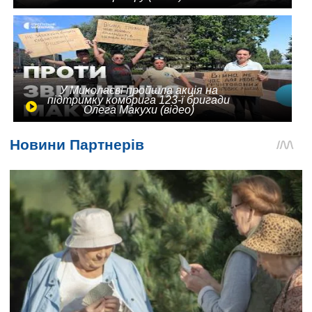
У Миколаєві пройшла акція на
підтримку комбрига 123-ї бригади
Олега Макухи (відео)