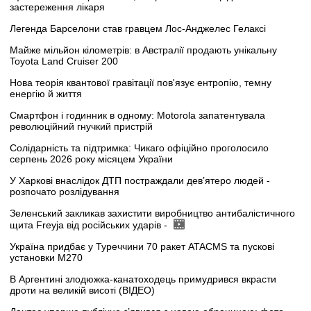
застереження лікаря
Легенда Барселони став гравцем Лос-Анджелес Гелаксі
Майже мільйон кілометрів: в Австралії продають унікальну
Toyota Land Cruiser 200
Нова теорія квантової гравітації пов'язує ентропію, темну
енергію й життя
Смартфон і годинник в одному: Motorola запатентувала
революційний гнучкий пристрій
Солідарність та підтримка: Чикаго офіційно проголосило
серпень 2026 року місяцем України
У Харкові внаслідок ДТП постраждали дев’ятеро людей -
розпочато розлідування
Зеленський закликав захистити виробництво антибалістичного
щита Freyja від російських ударів -
Україна придбає у Туреччини 70 ракет ATACMS та пускові
установки M270
В Аргентині злодюжка-канатоходець примудрився вкрасти
дроти на великій висоті (ВІДЕО)