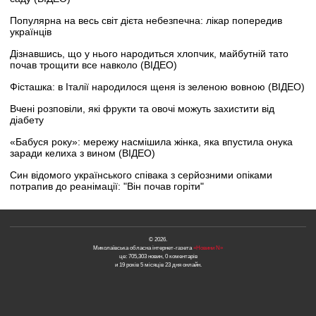
Популярна на весь світ дієта небезпечна: лікар попередив
українців
Дізнавшись, що у нього народиться хлопчик, майбутній тато
почав трощити все навколо (ВІДЕО)
Фісташка: в Італії народилося щеня із зеленою вовною (ВІДЕО)
Вчені розповіли, які фрукти та овочі можуть захистити від
діабету
«Бабуся року»: мережу насмішила жінка, яка впустила онука
заради келиха з вином (ВІДЕО)
Син відомого українського співака з серйозними опіками
потрапив до реанімації: "Він почав горіти"
© 2026.
Миколаївська обласна інтернет-газета
«Новини N»
це: 705,303 новин, 0 коментарів
и 19 років 5 місяців 23 дня онлайн.