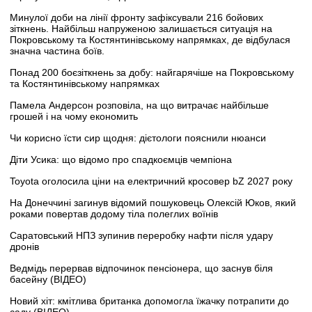
Минулої доби на лінії фронту зафіксували 216 бойових
зіткнень. Найбільш напруженою залишається ситуація на
Покровському та Костянтинівському напрямках, де відбулася
значна частина боїв.
Понад 200 боєзіткнень за добу: найгарячіше на Покровському
та Костянтинівському напрямках
Памела Андерсон розповіла, на що витрачає найбільше
грошей і на чому економить
Чи корисно їсти сир щодня: дієтологи пояснили нюанси
Діти Усика: що відомо про спадкоємців чемпіона
Toyota оголосила ціни на електричний кросовер bZ 2027 року
На Донеччині загинув відомий пошуковець Олексій Юков, який
роками повертав додому тіла полеглих воїнів
Саратовський НПЗ зупинив переробку нафти після удару
дронів
Ведмідь перервав відпочинок пенсіонера, що заснув біля
басейну (ВІДЕО)
Новий хіт: кмітлива британка допомогла їжачку потрапити до
саду (ВІДЕО)