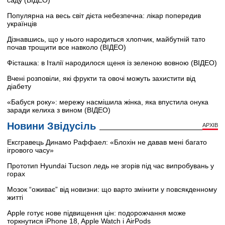
Популярна на весь світ дієта небезпечна: лікар попередив
українців
Дізнавшись, що у нього народиться хлопчик, майбутній тато
почав трощити все навколо (ВІДЕО)
Фісташка: в Італії народилося щеня із зеленою вовною (ВІДЕО)
Вчені розповіли, які фрукти та овочі можуть захистити від
діабету
«Бабуся року»: мережу насмішила жінка, яка впустила онука
заради келиха з вином (ВІДЕО)
Новини Звідусіль
АРХІВ
Ексгравець Динамо Раффаел: «Блохін не давав мені багато
ігрового часу»
Прототип Hyundai Tucson ледь не згорів під час випробувань у
горах
Мозок “оживає” від новизни: що варто змінити у повсякденному
житті
Apple готує нове підвищення цін: подорожчання може
торкнутися iPhone 18, Apple Watch і AirPods