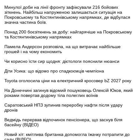
Минулої доби на лінії фронту зафіксували 216 бойових
зіткнень. Найбільш напруженою залишається ситуація на
Покровському та Костянтинівському напрямках, де відбулася
значна частина боїв.
Понад 200 боєзіткнень за добу: найгарячіше на Покровському
та Костянтинівському напрямках
Памела Андерсон розповіла, на що витрачає найбільше
грошей і на чому економить
Чи корисно їсти сир щодня: дієтологи пояснили нюанси
Діти Усика: що відомо про спадкоємців чемпіона
Toyota оголосила ціни на електричний кросовер bZ 2027 року
На Донеччині загинув відомий пошуковець Олексій Юков, який
роками повертав додому тіла полеглих воїнів
Саратовський НПЗ зупинив переробку нафти після удару
дронів
Ведмідь перервав відпочинок пенсіонера, що заснув біля
басейну (ВІДЕО)
Новий хіт: кмітлива британка допомогла їжачку потрапити до
саду (ВІДЕО)