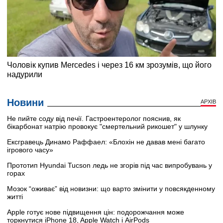
Новини
АРХІВ
Не пийте соду від печії. Гастроентеролог пояснив, як
бікарбонат натрію провокує "смертельний рикошет" у шлунку
Ексгравець Динамо Раффаел: «Блохін не давав мені багато
ігрового часу»
Прототип Hyundai Tucson ледь не згорів під час випробувань у
горах
Мозок “оживає” від новизни: що варто змінити у повсякденному
житті
Apple готує нове підвищення цін: подорожчання може
торкнутися iPhone 18, Apple Watch і AirPods