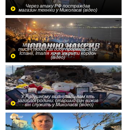
Через атаку РФ постраждав
магазин техніки у Миколаєві (відео)
Міграційна криза в Європі: до 10
тисяч людей за добу прорвалися до
Іспанії, Італія хоче закрити кордон
(відео)
У Радушному вшанували пам'ять
загиблої родини: старший син вижив
- він служить у Миколаєві (відео)