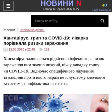
НОВИНИ
N
R
U
четвер, 6 Серпня 2026 14:27
1625 днів війни
ГОЛОВНА
НОВИНИ ЗВІДУСІЛЬ
Хантавірус, грип та COVID-19: лікарка
порівняла ризики зараження
12.05.2026 в 22:40
122
Хантавірус
залишається рідкісною інфекцією, а ризик
зараження ним значно нижчий, ніж у випадку грипу
чи COVID-19. Водночас специфічного лікування
та вакцини проти нього наразі не існує, тому ключовим
захистом є профілактика та гігієна.