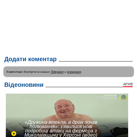
Додати коментар
Коментарі доступні в наших
Telegram
и
instagram
.
Відеоновини
АРХІВ
«Дружина втекла, а дрон почав
полювання»: з'явилися нові
подробиці атаки на фермера з
Миколаївщини у Херсоні (відео)