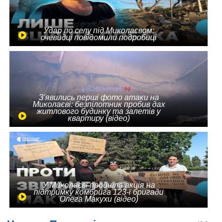
Удар по селу під Миколаєвом:
очевидці повідомили подробиці
З'явились перші фото атаки на
Миколаєві: безпілотник пробив дах
житлового будинку та залетів у
квартиру (відео)
У Миколаєві пройшла акція на
підтримку комбрига 123-ї бригади
Олега Макухи (відео)