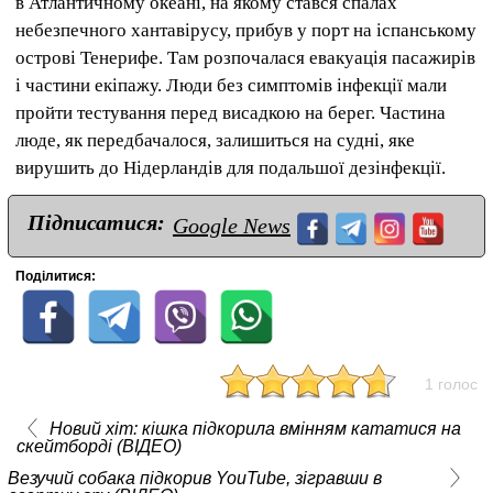
в Атлантичному океані, на якому стався спалах
небезпечного хантавірусу, прибув у порт на іспанському
острові Тенерифе. Там розпочалася евакуація пасажирів
і частини екіпажу. Люди без симптомів інфекції мали
пройти тестування перед висадкою на берег. Частина
люде, як передбачалося, залишиться на судні, яке
вирушить до Нідерландів для подальшої дезінфекції.
Підписатися:
Google News
Поділитися:
1 голос
Новий хіт: кішка підкорила вмінням кататися на
скейтборді (ВІДЕО)
Везучий собака підкорив YouTube, зігравши в