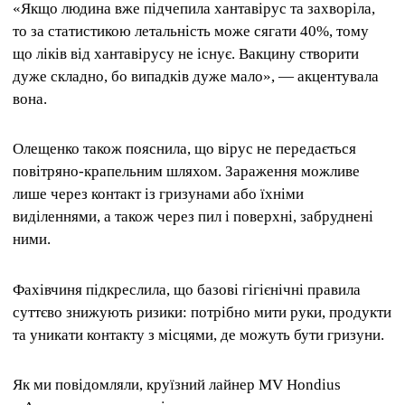
«Якщо людина вже підчепила хантавірус та захворіла,
то за статистикою летальність може сягати 40%, тому
що ліків від хантавірусу не існує. Вакцину створити
дуже складно, бо випадків дуже мало», — акцентувала
вона.
Олещенко також пояснила, що вірус не передається
повітряно-крапельним шляхом. Зараження можливе
лише через контакт із гризунами або їхніми
виділеннями, а також через пил і поверхні, забруднені
ними.
Фахівчиня підкреслила, що базові гігієнічні правила
суттєво знижують ризики: потрібно мити руки, продукти
та уникати контакту з місцями, де можуть бути гризуни.
Як ми повідомляли, круїзний лайнер MV Hondius