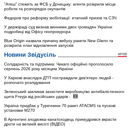
"Атеш" стежить за ФСБ у Донецьку: агенти розкрили місце
роботи та розпорядок окупантів
Федоров про реформу мобілізації: етапний призов та СЗЧ
У держзраді суд визнав винними двох громадян України:
подробиці від Офісу генпрокурора
Blue Origin назвала причину вибуху ракети New Glenn та
розкрила план відновлення запусків
Новини Звідусіль
АРХІВ
Солідарність та підтримка: Чикаго офіційно проголосило
серпень 2026 року місяцем України
У Харкові внаслідок ДТП постраждали дев’ятеро людей -
розпочато розлідування
Зеленський закликав захистити виробництво антибалістичного
щита Freyja від російських ударів -
Україна придбає у Туреччини 70 ракет ATACMS та пускові
установки M270
В Аргентині злодюжка-канатоходець примудрився вкрасти
дроти на великій висоті (ВІДЕО)