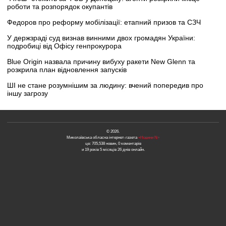
роботи та розпорядок окупантів
Федоров про реформу мобілізації: етапний призов та СЗЧ
У держзраді суд визнав винними двох громадян України:
подробиці від Офісу генпрокурора
Blue Origin назвала причину вибуху ракети New Glenn та
розкрила план відновлення запусків
ШІ не стане розумнішим за людину: вчений попередив про
іншу загрозу
© 2026.
Миколаївська обласна інтернет-газета
«Новини N»
це: 705,538 новин, 0 коментарів
и 19 років 5 місяців 26 днів онлайн.