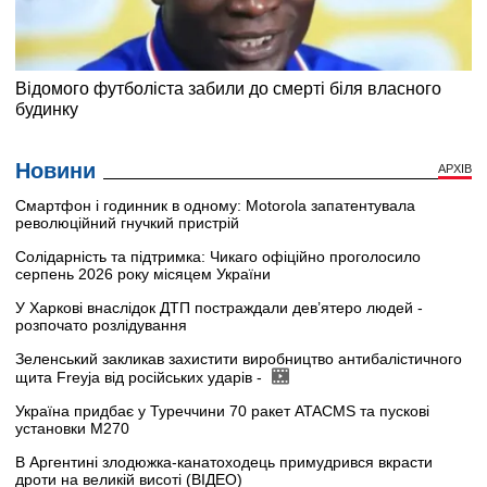
Новини
АРХІВ
Смартфон і годинник в одному: Motorola запатентувала
революційний гнучкий пристрій
Солідарність та підтримка: Чикаго офіційно проголосило
серпень 2026 року місяцем України
У Харкові внаслідок ДТП постраждали дев’ятеро людей -
розпочато розлідування
Зеленський закликав захистити виробництво антибалістичного
щита Freyja від російських ударів -
Україна придбає у Туреччини 70 ракет ATACMS та пускові
установки M270
В Аргентині злодюжка-канатоходець примудрився вкрасти
дроти на великій висоті (ВІДЕО)