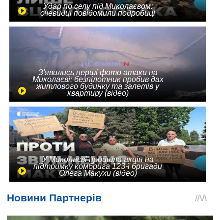
Удар по селу під Миколаєвом:
очевидці повідомили подробиці
З'явились перші фото атаки на
Миколаєві: безпілотник пробив дах
житлового будинку та залетів у
квартиру (відео)
У Миколаєві пройшла акція на
підтримку комбрига 123-ї бригади
Олега Макухи (відео)