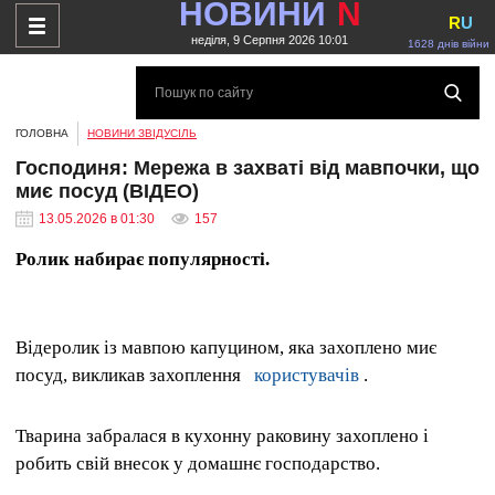
НОВИНИ
N
R
U
неділя, 9 Серпня 2026 10:01
1628 днів війни
ГОЛОВНА
НОВИНИ ЗВІДУСІЛЬ
Господиня: Мережа в захваті від мавпочки, що
миє посуд (ВІДЕО)
13.05.2026 в 01:30
157
Ролик набирає популярності.
Відеролик із мавпою капуцином, яка захоплено миє
посуд, викликав захоплення
користувачів
.
Тварина забралася в кухонну раковину захоплено і
робить свій внесок у домашнє господарство.