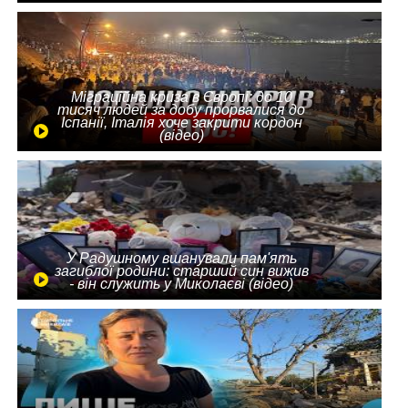
Міграційна криза в Європі: до 10
тисяч людей за добу прорвалися до
Іспанії, Італія хоче закрити кордон
(відео)
У Радушному вшанували пам'ять
загиблої родини: старший син вижив
- він служить у Миколаєві (відео)