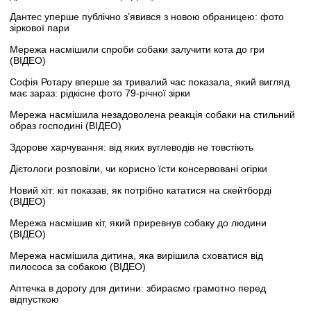
Дантес уперше публічно з’явився з новою обраницею: фото
зіркової пари
Мережа насмішили спроби собаки залучити кота до гри
(ВІДЕО)
Софія Ротару вперше за тривалий час показала, який вигляд
має зараз: рідкісне фото 79-річної зірки
Мережа насмішила незадоволена реакція собаки на стильний
образ господині (ВІДЕО)
Здорове харчування: від яких вуглеводів не товстіють
Дієтологи розповіли, чи корисно їсти консервовані огірки
Новий хіт: кіт показав, як потрібно кататися на скейтборді
(ВІДЕО)
Мережа насмішив кіт, який приревнув собаку до людини
(ВІДЕО)
Мережа насмішила дитина, яка вирішила сховатися від
пилососа за собакою (ВІДЕО)
Аптечка в дорогу для дитини: збираємо грамотно перед
відпусткою