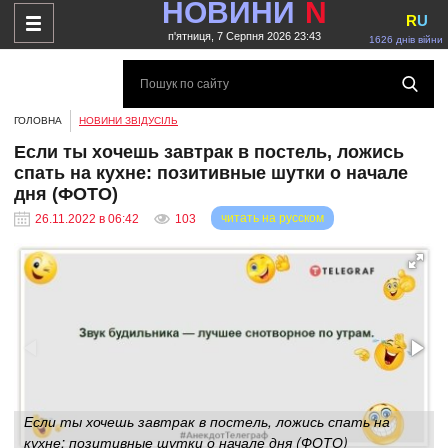
НОВИНИ
N
R
U
п'ятниця, 7 Серпня 2026 23:43
1626 днів війни
ГОЛОВНА
НОВИНИ ЗВІДУСІЛЬ
Если ты хочешь завтрак в постель, ложись
спать на кухне: позитивные шутки о начале
дня (ФОТО)
читать на русском
26.11.2022 в 06:42
103
Если ты хочешь завтрак в постель, ложись спать на
кухне: позитивные шутки о начале дня (ФОТО)