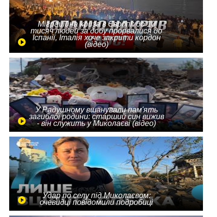
Міграційна криза в Європі: до 10
тисяч людей за добу прорвалися до
Іспанії, Італія хоче закрити кордон
(відео)
У Радушному вшанували пам'ять
загиблої родини: старший син вижив
- він служить у Миколаєві (відео)
Удар по селу під Миколаєвом:
очевидці повідомили подробиці