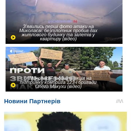
З'явились перші фото атаки на
Миколаєві: безпілотник пробив дах
житлового будинку та залетів у
квартиру (відео)
У Миколаєві пройшла акція на
підтримку комбрига 123-ї бригади
Олега Макухи (відео)