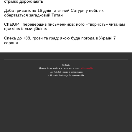
стрімко дорожчають
Доба тривалістю 16 днів та вічний Сатурн у небі: як
обертається загадковий Титан
ChatGPT перевершив письменників: його «творчість» читачам
цікавіша й емоційніша
Спека до +38, грози та град: якою буде погода в Україні 7
серпня
© 2026.
Миколаївська обласна інтернет-газета
«Новини N»
це: 705,435 новин, 0 коментарів
и 19 років 5 місяців 24 дня онлайн.