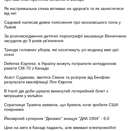
Як екстремальна спека впливає на здоров’я та як захиститися
від неї
Садовий написав дивне пояснення про московського попа у
Львові
За розповсюдження дитячої порнографії мешканця Вінниччини
засудили до 9 років ув’язнення
Тренди головних уборів, які носитимуть усі модниці вже цієї
осені
Defense Express: в Україну можуть потрапити антидронові
ракети CM-70 з Канади
Асист Судакова, звитяга Сікана та розгром від Бенфіки:
результати кваліфікації Ліги Європи
В Італії дві доби шукали викинутий лотерейний білет з
виграшем у мільйон
Соратниця Трампа заявила, що Кремль хоче зробити США
покірними
Ймовірний суперник "Динамо" знищує "ДАК 1904" - 6:0
Ціни на авто в Канаді падають, але вживані електромобілі