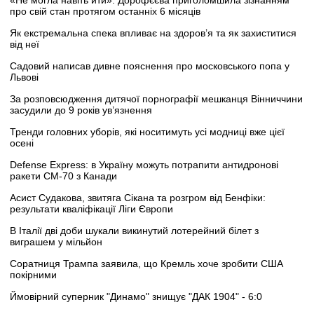
«Не могла навіть йти»: Дорофєєва приголомшила зізнанням
про свій стан протягом останніх 6 місяців
Як екстремальна спека впливає на здоров’я та як захиститися
від неї
Садовий написав дивне пояснення про московського попа у
Львові
За розповсюдження дитячої порнографії мешканця Вінниччини
засудили до 9 років ув’язнення
Тренди головних уборів, які носитимуть усі модниці вже цієї
осені
Defense Express: в Україну можуть потрапити антидронові
ракети CM-70 з Канади
Асист Судакова, звитяга Сікана та розгром від Бенфіки:
результати кваліфікації Ліги Європи
В Італії дві доби шукали викинутий лотерейний білет з
виграшем у мільйон
Соратниця Трампа заявила, що Кремль хоче зробити США
покірними
Ймовірний суперник "Динамо" знищує "ДАК 1904" - 6:0