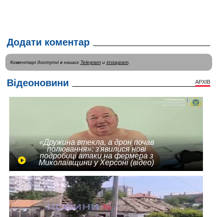
Додати коментар
Коментарі доступні в наших
Telegram
и
instagram
.
Відеоновини
АРХІВ
«Дружина втекла, а дрон почав
полювання»: з'явилися нові
подробиці атаки на фермера з
Миколаївщини у Херсоні (відео)