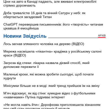
Ціни на авто в Канаді падають, але вживані електромобілі
стрімко дорожчають
Доба тривалістю 16 днів та вічний Сатурн у небі: як
обертається загадковий Титан
ChatGPT перевершив письменників: його «творчість» читачам
цікавіша й емоційніша
Новини Звідусіль
АРХІВ
Лось загнав зляканого чоловіка на дерево (ВІДЕО)
Мережа насмішила «пікантна» крадіжка у російському салоні
краси (ВІДЕО)
Загроза від спеки: лікарка назвала дієвий спосіб, який
допоможе пережити її
Маленькі кроки, які можна зробити сьогодні, щоб почати
худнути
Мінісумки більше не в моді: який тренд прийшов їм на зміну
М'яч відскакує, як від стіни: кумедне відео з футбольними
«навичками» Путіна підриває інтернет
«Не могла навіть йти»: Дорофєєва приголомшила зізнанням
про свій стан протягом останніх 6 місяців