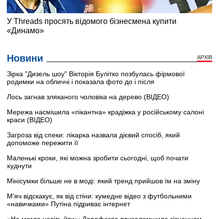
Новини
АРХІВ
Зірка "Дизель шоу" Вікторія Булітко позбулась фірмової
родимки на обличчі і показала фото до і після
Лось загнав зляканого чоловіка на дерево (ВІДЕО)
Мережа насмішила «пікантна» крадіжка у російському салоні
краси (ВІДЕО)
Загроза від спеки: лікарка назвала дієвий спосіб, який
допоможе пережити її
Маленькі кроки, які можна зробити сьогодні, щоб почати
худнути
Мінісумки більше не в моді: який тренд прийшов їм на зміну
М'яч відскакує, як від стіни: кумедне відео з футбольними
«навичками» Путіна підриває інтернет