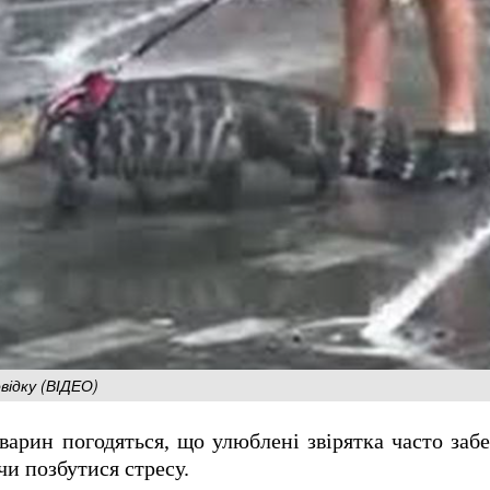
відку (ВІДЕО)
варин погодяться, що улюблені звірятка часто за
чи позбутися стресу.