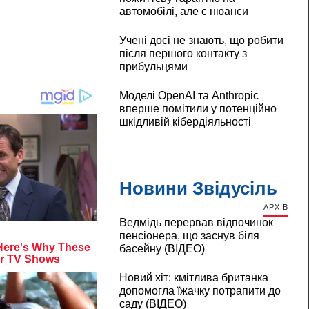
автомобілі, але є нюанси
Учені досі не знають, що робити
після першого контакту з
прибульцями
Моделі OpenAI та Anthropic
вперше помітили у потенційно
шкідливій кібердіяльності
Новини Звідусіль
АРХІВ
Ведмідь перервав відпочинок
пенсіонера, що заснув біля
басейну (ВІДЕО)
Новий хіт: кмітлива британка
допомогла їжачку потрапити до
саду (ВІДЕО)