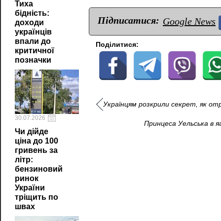
Тиха
бідність:
Підписатися:
Google News
доходи
українців
впали до
Поділитися:
критичної
позначки
Українцям розкрили секрет, як от
30.07.2026
Принцеса Уельська в я
Чи дійде
ціна до 100
гривень за
літр:
бензиновий
ринок
України
тріщить по
швах