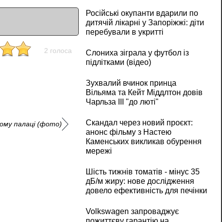
Російські окупанти вдарили по
дитячій лікарні у Запоріжжі: діти
перебували в укритті
2 голоса
Слониха зіграла у футбол із
підлітками (відео)
Зухвалий вчинок принца
Вільяма та Кейт Міддлтон довів
Чарльза III "до люті"
Скандал через новий проєкт:
кому палаці (фото)
анонс фільму з Настею
Каменських викликав обурення
мережі
Шість тижнів томатів - мінус 35
дБ/м жиру: нове дослідження
довело ефективність для печінки
Volkswagen запроваджує
пожиттєву гарантію на