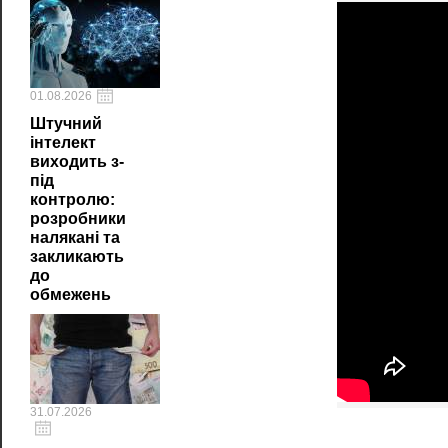
01.08.2026
Штучний
інтелект
виходить з-
під
контролю:
розробники
налякані та
закликають
до
обмежень
31.07.2026