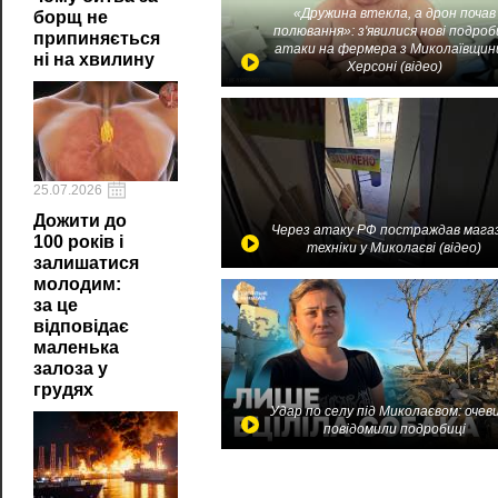
«Дружина втекла, а дрон почав
борщ не
полювання»: з'явилися нові подроб
припиняється
атаки на фермера з Миколаївщин
ні на хвилину
Херсоні (відео)
25.07.2026
Дожити до
Через атаку РФ постраждав мага
100 років і
техніки у Миколаєві (відео)
залишатися
молодим:
за це
відповідає
маленька
залоза у
грудях
Удар по селу під Миколаєвом: очев
повідомили подробиці