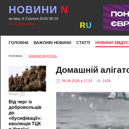
НОВИНИ
N
четвер, 6 Серпня 2026 08:10
R
U
1625 днів війни
ГОЛОВНА
ВАЖЛИВІ НОВИНИ
СТАТТІ
НОВИНИ ЗВІДУС
ГОЛОВНА
НОВИНИ ЗВІДУСІЛЬ
Домашній алігат
06.06.2026 в 17:33
1428
Вчора
Від черг із
добровольців
до
«бусифікації»:
еволюція ТЦК