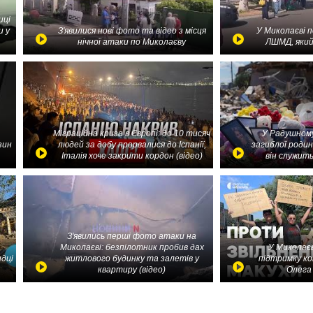
иці
и у
З'явилися нові фото та відео з місця
У Миколаєві 
нічної атаки по Миколаєву
ЛШМД, який
Міграційна криза в Європі: до 10 тисяч
У Радушному
зин
людей за добу прорвалися до Іспанії,
загиблої родин
Італія хоче закрити кордон (відео)
він служить
З'явились перші фото атаки на
Миколаєві: безпілотник пробив дах
У Миколаєв
идці
житлового будинку та залетів у
підтримку ко
квартиру (відео)
Олега 