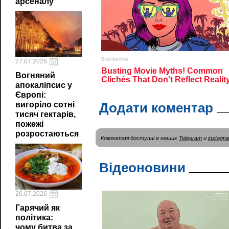
арсеналу
27.07.2026
Вогняний
апокаліпсис у
Європі:
вигоріло сотні
Додати коментар
тисяч гектарів,
пожежі
розростаються
Коментарі доступні в наших
Telegram
и
instagr
Відеоновини
26.07.2026
Гарячий як
політика:
чому битва за