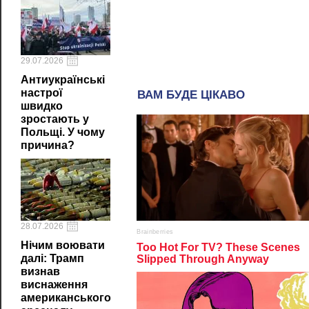
29.07.2026
Антиукраїнські
настрої
швидко
зростають у
Польщі. У чому
причина?
28.07.2026
Нічим воювати
далі: Трамп
визнав
виснаження
американського