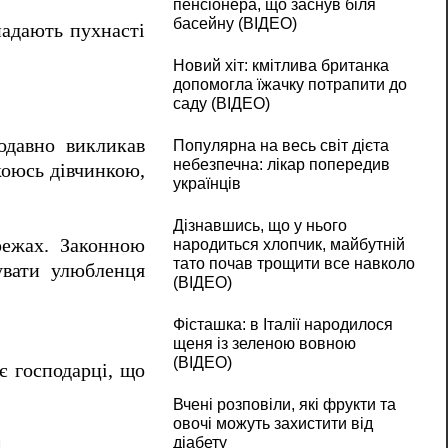
пенсіонера, що заснув біля
басейну (ВІДЕО)
падають пухнасті
Новий хіт: кмітлива британка
допомогла їжачку потрапити до
саду (ВІДЕО)
одавно викликав
Популярна на весь світ дієта
небезпечна: лікар попередив
коюсь дівчинкою,
українців
Дізнавшись, що у нього
ережах. Законною
народиться хлопчик, майбутній
тато почав трощити все навколо
увати улюбленця
(ВІДЕО)
Фісташка: в Італії народилося
щеня із зеленою вовною
(ВІДЕО)
є господарці, що
Вчені розповіли, які фрукти та
овочі можуть захистити від
діабету