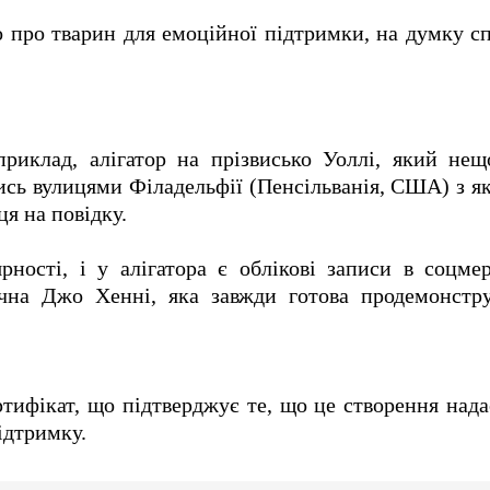
 про тварин для емоційної підтримки, на думку с
риклад, алігатор на прізвисько Уоллі, який нещ
сь вулицями Філадельфії (Пенсільванія, США) з я
я на повідку.
рності, і у алігатора є облікові записи в соцм
ічна Джо Хенні, яка завжди готова продемонстр
тифікат, що підтверджує те, що це створення нада
ідтримку.