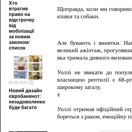
Хто
Щоправда, коли ми говоримо
втратив
право на
кішки та собаки.
відстрочку
від
мобілізації
за новим
законом:
Але бувають і винятки. Нап
список
великий ажіотаж, прогулявши
яка тримала дивного вихованц
Уоллі не звикати до популя
власницею рептилії є 68-р
02.08.2026
широкому загалу.
Новий дизайн
т
євробанкнот:
незадоволених
буде багато
Уоллі отримав офіційний сер
бореться з раком, емоційну п