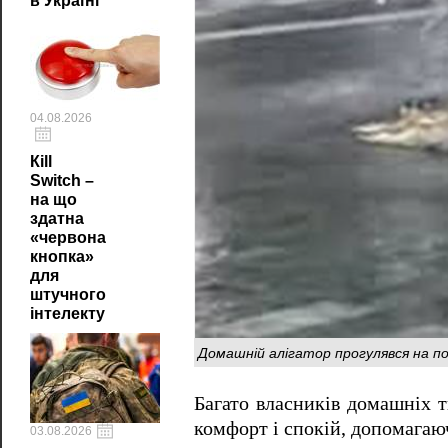
в Україні
04.08.2026
Кill
Switch –
на що
здатна
«червона
кнопка»
для
штучного
інтелекту
Домашній алігатор прогулявся на по
Багато власників домашніх т
комфорт і спокій, допомагаю
03.08.2026