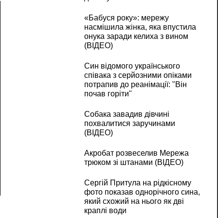
«Бабуся року»: мережу
насмішила жінка, яка впустила
онука заради келиха з вином
(ВІДЕО)
Син відомого українського
співака з серйозними опіками
потрапив до реанімації: "Він
почав горіти"
Собака завадив дівчині
похвалитися заручинами
(ВІДЕО)
Акробат розвеселив Мережа
трюком зі штанами (ВІДЕО)
Сергій Притула на рідкісному
фото показав однорічного сина,
який схожий на нього як дві
краплі води