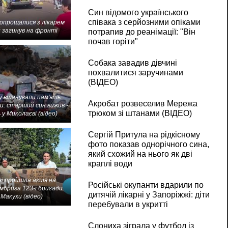
Син відомого українського
співака з серйозними опіками
попрощалися з лікарем
 загинув на фронті
потрапив до реанімації: "Він
почав горіти"
Собака завадив дівчині
похвалитися заручинами
(ВІДЕО)
 вшанували пам'ять
Акробат розвеселив Мережа
и: старший син вижив -
трюком зі штанами (ВІДЕО)
 у Миколаєві (відео)
Сергій Притула на рідкісному
фото показав однорічного сина,
який схожий на нього як дві
краплі води
і пройшла акція на
Російські окупанти вдарили по
мбрига 123-ї бригади
дитячій лікарні у Запоріжжі: діти
Макухи (відео)
перебували в укритті
Слониха зіграла у футбол із