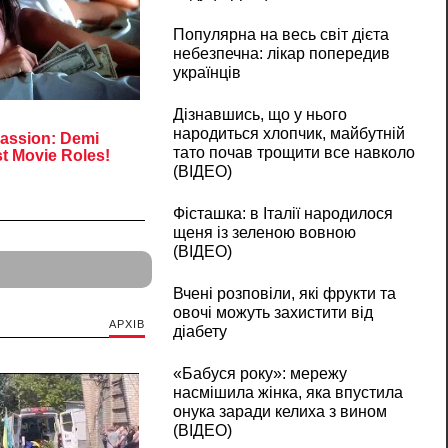
Популярна на весь світ дієта
небезпечна: лікар попередив
українців
Дізнавшись, що у нього
народиться хлопчик, майбутній
тато почав трощити все навколо
(ВІДЕО)
Фісташка: в Італії народилося
щеня із зеленою вовною
(ВІДЕО)
Вчені розповіли, які фрукти та
овочі можуть захистити від
АРХІВ
діабету
«Бабуся року»: мережу
насмішила жінка, яка впустила
онука заради келиха з вином
(ВІДЕО)