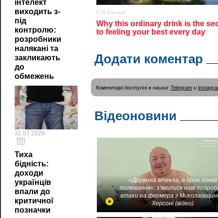
інтелект
виходить з-
під
контролю:
розробники
налякані та
Додати коментар
закликають
до
обмежень
Коментарі доступні в наших
Telegram
и
instagr
Відеоновини
31.07.2026
Тиха
бідність:
доходи
«Дружина втекла, а дрон почав
українців
полювання»: з'явилися нові подроб
впали до
атаки на фермера з Миколаївщин
критичної
Херсоні (відео)
позначки