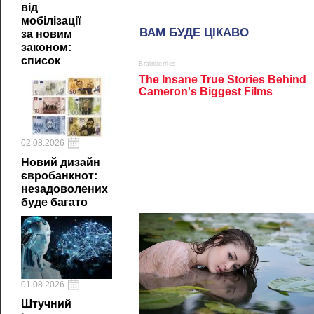
від
мобілізації
за новим
законом:
список
02.08.2026
Новий дизайн
євробанкнот:
незадоволених
буде багато
01.08.2026
Штучний