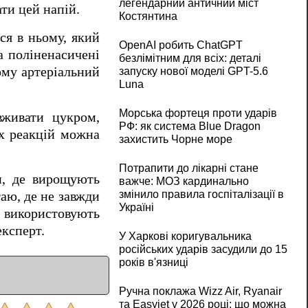
легендарний античний міст
ти цей напій.
Костянтина
ся в ньому, який
OpenAI робить ChatGPT
а поліненасичені
безлімітним для всіх: деталі
ому артеріальний
запуску нової моделі GPT-5.6
Luna
Морська фортеця проти ударів
вживати цукром,
РФ: як система Blue Dragon
их реакцій можна
захистить Чорне море
Потрапити до лікарні стане
н, де вирощують
важче: МОЗ кардинально
змінило правила госпіталізації в
аю, де не завжди
Україні
 використовують
експерт.
У Харкові коригувальника
російських ударів засудили до 15
років в'язниці
Ручна поклажа Wizz Air, Ryanair
та Easyjet у 2026 році: що можна