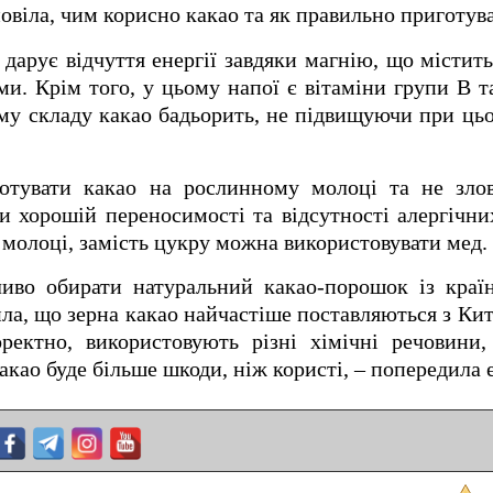
овіла, чим корисно какао та як правильно приготува
 дарує відчуття енергії завдяки магнію, що містить
ми. Крім того, у цьому напої є вітаміни групи В т
му складу какао бадьорить, не підвищуючи при ць
отувати какао на рослинному молоці та не зло
ри хорошій переносимості та відсутності алергічн
 молоці, замість цукру можна використовувати мед.
ливо обирати натуральний какао-порошок із краї
ила, що зерна какао найчастіше поставляються з Кит
ректно, використовують різні хімічні речовини,
какао буде більше шкоди, ніж користі, – попередила 