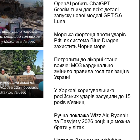
OpenAI робить ChatGPT
безлімітним для всіх: деталі
запуску нової моделі GPT-5.6
Luna
 вшанували пам'ять
Морська фортеця проти ударів
и: старший син вижив -
РФ: як система Blue Dragon
 у Миколаєві (відео)
захистить Чорне море
Потрапити до лікарні стане
важче: МОЗ кардинально
змінило правила госпіталізації в
Україні
і пройшла акція на
мбрига 123-ї бригади
У Харкові коригувальника
Макухи (відео)
російських ударів засудили до 15
років в'язниці
Ручна поклажа Wizz Air, Ryanair
та Easyjet у 2026 році: що можна
брати у літак