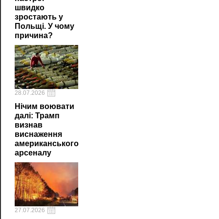
швидко
зростають у
Польщі. У чому
причина?
28.07.2026
Нічим воювати
далі: Трамп
визнав
виснаження
американського
арсеналу
27.07.2026