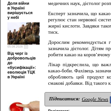
медичних наук, дієтолог розп
Доля війни
в Україні
вирішується
Експерт зазначила, що какао
у небі
регулює стан нервової систе
жирні кислоти. Завдяки тако
тиск.
Дорослим рекомендується г
05.08.2026
зазначила дієтолог. Дітям п
Від черг із
робити какао на коров’ячому
добровольців
до
Лікар підкреслила, що важ
«бусифікації»:
какао-боби. Фахівець зазнач
еволюція ТЦК
обробляють цей продукт ко
в Україні
смакові добавки. Від такого 
Підписатися:
Google News
Поділитися: