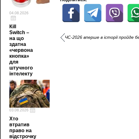
04.08.2026
Кill
Switch –
ЧС-2026 вперше в історії пройде 
на що
здатна
«червона
кнопка»
для
штучного
інтелекту
03.08.2026
Хто
втратив
право на
відстрочку