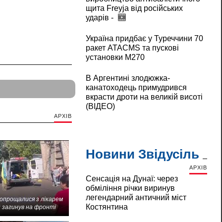
щита Freyja від російських
ударів -
Україна придбає у Туреччини 70
ракет ATACMS та пускові
установки M270
В Аргентині злодюжка-
канатоходець примудрився
вкрасти дроти на великій висоті
(ВІДЕО)
АРХІВ
Новини Звідусіль
АРХІВ
Сенсація на Дунаї: через
обміління річки виринув
легендарний античний міст
попрощалися з лікарем
Костянтина
 загинув на фронті