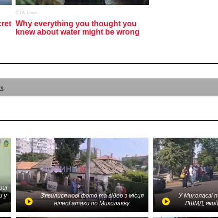
am
.
иці
и у
З'явилися нові фото та відео з місця
У Миколаєві 
нічної атаки по Миколаєву
ЛШМД, який