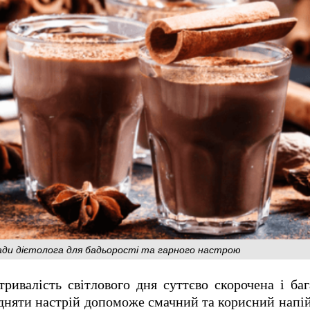
ади дієтолога для бадьорості та гарного настрою
ривалість світлового дня суттєво скорочена і баг
підняти настрій допоможе смачний та корисний напій