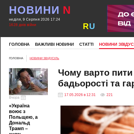
НОВИНИ
N
неділя, 9 Серпня 2026 17:24
R
U
1628 днів війни
ГОЛОВНА
ВАЖЛИВІ НОВИНИ
СТАТТІ
НОВИНИ ЗВІДУС
ГОЛОВНА
НОВИНИ ЗВІДУСІЛЬ
Чому варто пити 
бадьорості та г
17.05.2026 в 12:31
221
Вчора
«Україна
воює з
Польщею, а
Дональд
Трамп –