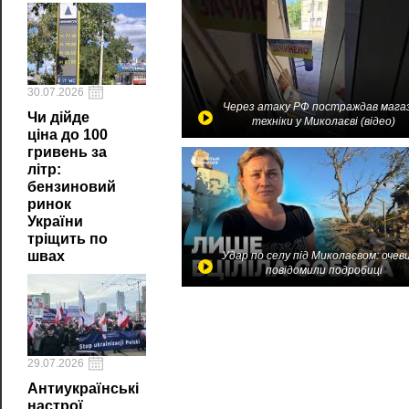
30.07.2026
Через атаку РФ постраждав мага
Чи дійде
техніки у Миколаєві (відео)
ціна до 100
гривень за
літр:
бензиновий
ринок
України
тріщить по
швах
Удар по селу під Миколаєвом: очев
повідомили подробиці
29.07.2026
Антиукраїнські
настрої