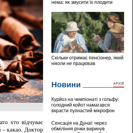
Новини
АРХІВ
Курйоз на чемпіонаті з гольфу:
голодний койот намагався
вкрасти пухнастий мікрофон
ато хто відчуває
Сенсація на Дунаї: через
обміління річки виринув
 – какао. Доктор