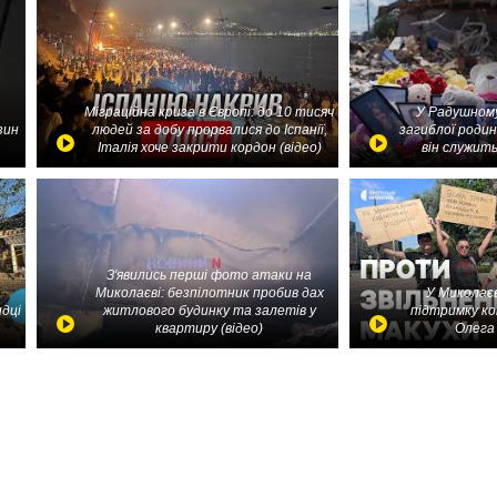
Міграційна криза в Європі: до 10 тисяч
У Радушному
зин
людей за добу прорвалися до Іспанії,
загиблої родин
Італія хоче закрити кордон (відео)
він служить
З'явились перші фото атаки на
Миколаєві: безпілотник пробив дах
У Миколаєв
идці
житлового будинку та залетів у
підтримку ко
квартиру (відео)
Олега 