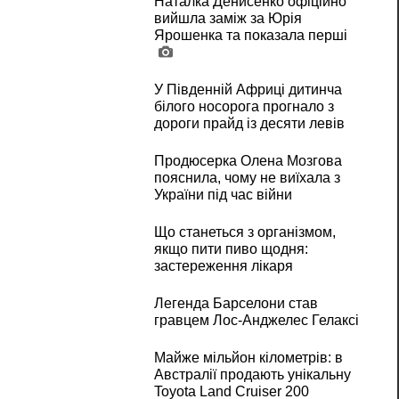
Наталка Денисенко офіційно
вийшла заміж за Юрія
Ярошенка та показала перші
У Південній Африці дитинча
білого носорога прогнало з
дороги прайд із десяти левів
Продюсерка Олена Мозгова
пояснила, чому не виїхала з
України під час війни
Що станеться з організмом,
якщо пити пиво щодня:
застереження лікаря
Легенда Барселони став
гравцем Лос-Анджелес Гелаксі
Майже мільйон кілометрів: в
Австралії продають унікальну
Toyota Land Cruiser 200