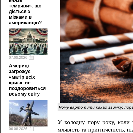
князь
темряви»: що
діється з
мізками в
американців?
07.08.2026
Америці
загрожує
«матір всіх
криз»: не
поздоровиться
всьому світу
Чому варто пити какао взимку: пор
У холодну пору року, коли т
млявість та пригніченість, 
06.08.2026