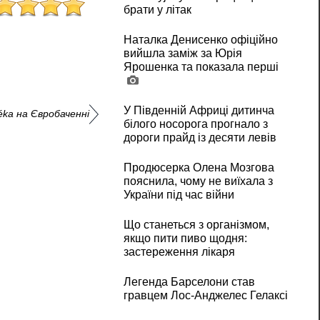
брати у літак
Наталка Денисенко офіційно
вийшла заміж за Юрія
Ярошенка та показала перші
У Південній Африці дитинча
éka на Євробаченні
білого носорога прогнало з
дороги прайд із десяти левів
Продюсерка Олена Мозгова
пояснила, чому не виїхала з
України під час війни
Що станеться з організмом,
якщо пити пиво щодня:
застереження лікаря
Легенда Барселони став
гравцем Лос-Анджелес Гелаксі