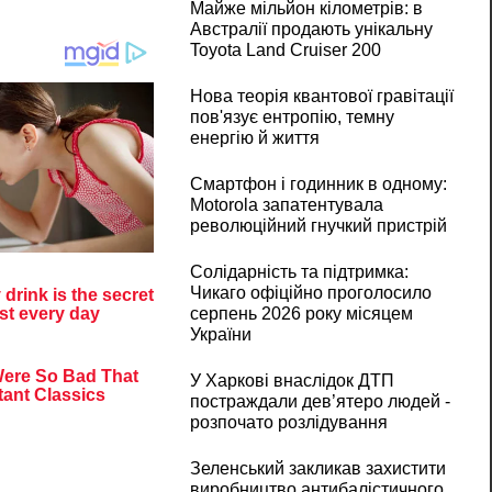
Майже мільйон кілометрів: в
Австралії продають унікальну
Toyota Land Cruiser 200
Нова теорія квантової гравітації
пов'язує ентропію, темну
енергію й життя
Смартфон і годинник в одному:
Motorola запатентувала
революційний гнучкий пристрій
Солідарність та підтримка:
Чикаго офіційно проголосило
серпень 2026 року місяцем
України
У Харкові внаслідок ДТП
постраждали дев’ятеро людей -
розпочато розлідування
Зеленський закликав захистити
виробництво антибалістичного