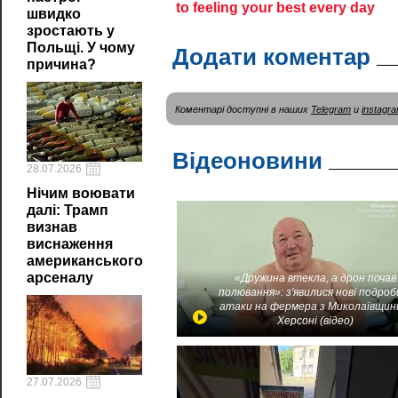
швидко
зростають у
Польщі. У чому
Додати коментар
причина?
Коментарі доступні в наших
Telegram
и
instagr
Відеоновини
28.07.2026
Нічим воювати
далі: Трамп
визнав
виснаження
американського
арсеналу
«Дружина втекла, а дрон почав
полювання»: з'явилися нові подроб
атаки на фермера з Миколаївщин
Херсоні (відео)
27.07.2026