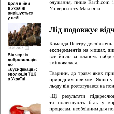
одужання, пише Earth.com і
Доля війни
Університету Макгілла.
в Україні
вирішується
у небі
Лід подовжує від
Команда Центру досліджень 
05.08.2026
експериментів на мишах, ви
Від черг із
все йшло за планом: набряк
добровольців
змінювалася.
до
«бусифікації»:
Тварини, до травм яких прик
еволюція ТЦК
природним шляхом. Якщо у «
в Україні
льоду він розтягувався на пон
«Ці результати підкресл
та полегшують біль у кор
процесам, необхідним для п