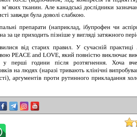
м м’яких тканин. Але канадські дослідники зазнача
исті завжди була доволі слабкою.
пальні препарати (наприклад, ібупрофен чи аспір
а за це приходить пізніше у вигляді затяжного періо
вилися від старих правил. У сучасній практиці 
азвою PEACE and LOVE, який повністю виключає ви
в у перші години після розтягнення. Хоча вч
овків на людях (наразі тривають клінічні випробува
сті), аргументів проти рутинного прикладання хо