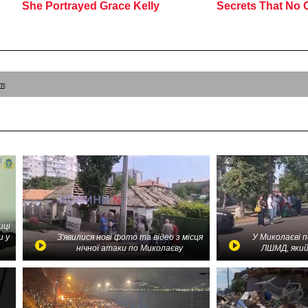
am
.
иці
и у
З'явилися нові фото та відео з місця
У Миколаєві 
нічної атаки по Миколаєву
ЛШМД, який