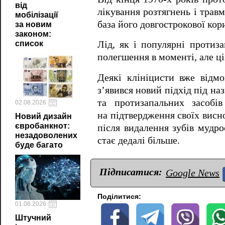
від
лікування розтягнень і трав
мобілізації
база його довгострокової кор
за новим
законом:
список
Лід, як і популярні протиза
полегшення в моменті, але цін
Деякі клініцисти вже відмо
з’явився новий підхід під н
та протизапальних засобі
02.08.2026
на підтвердження своїх висн
Новий дизайн
євробанкнот:
після видалення зубів мудро
незадоволених
стає дедалі більше.
буде багато
Підписатися:
Google News
Поділитися:
01.08.2026
Штучний