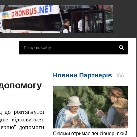
 допомогу
д до розтягнутої
ше відновиться.
першої допомоги