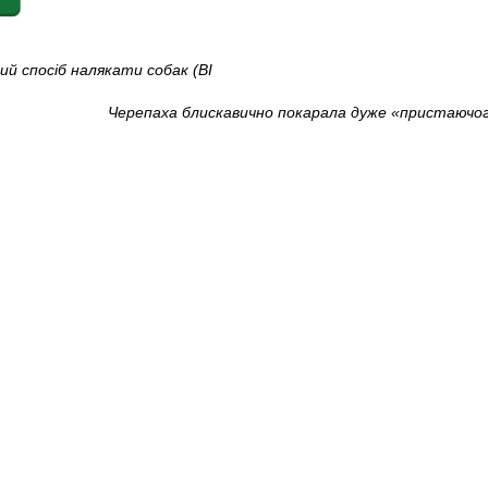
й спосіб налякати собак (ВІ
Черепаха блискавично покарала дуже «пристаючого