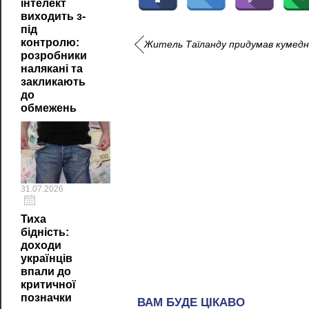
інтелект
виходить з-
під
контролю:
Житель Таїланду придумав кумедни
розробники
налякані та
закликають
до
обмежень
31.07.2026
Тиха
бідність:
доходи
українців
впали до
критичної
позначки