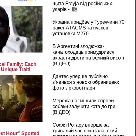
щита Freyja від російських
ударів -
Україна придбає у Туреччини 70
ракет ATACMS та пускові
установки M270
В Аргентині злодюжка-
канатоходець примудрився
вкрасти дроти на великій висоті
(ВІДЕО)
Дантес уперше публічно
з’явився з новою обраницею:
фото зіркової пари
Мережа насмішили спроби
собаки залучити кота до гри
(ВІДЕО)
Софія Ротару вперше за
тривалий час показала, який