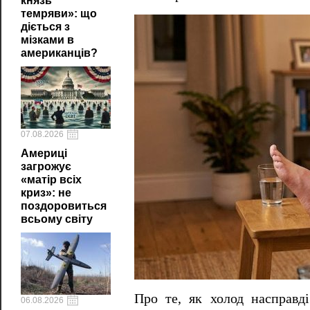
князь
темряви»: що
діється з
мізками в
американців?
07.08.2026
Америці
загрожує
«матір всіх
криз»: не
поздоровиться
всьому світу
Про те, як холод насправді
06.08.2026