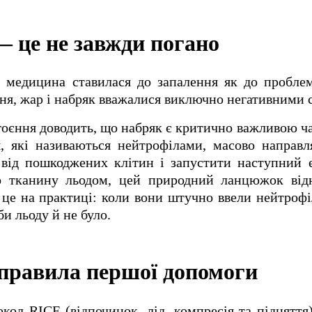
 це не завжди погано
 медицина ставилася до запалення як до проблем
ння, жар і набряк вважалися виключно негативними
гоєння доводить, що набряк є критично важливою 
ця, які називаються нейтрофілами, масово направ
від пошкоджених клітин і запустити наступний е
о тканину льодом, цей природний ланцюжок від
 це на практиці: коли вони штучно ввели нейтроф
би льоду й не було.
 правила першої допомоги
окол RICE (відпочинок, лід, компресія та підняття