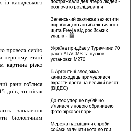
постраждали дев’ятеро людей -
х із канадського
розпочато розлідування
Зеленський закликав захистити
виробництво антибалістичного
щита Freyja від російських
ударів -
Україна придбає у Туреччини 70
ою провела серію
ракет ATACMS та пускові
На першому етапі
установки M270
ом картина різко
В Аргентині злодюжка-
канатоходець примудрився
вкрасти дроти на великій висоті
чиї рани гоїлися
(ВІДЕО)
5 днів, то після
Дантес уперше публічно
з’явився з новою обраницею:
ують запалення
фото зіркової пари
ати біологічним
Мережа насмішили спроби
собаки залучити кота до гри