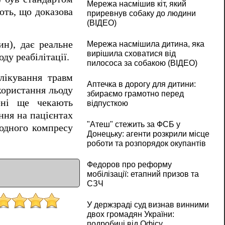
Мережа насмішив кіт, який
ють, що доказова
приревнув собаку до людини
(ВІДЕО)
ин), дає реальне
Мережа насмішила дитина, яка
вирішила сховатися від
ду реабілітації.
пилососа за собакою (ВІДЕО)
лікування травм
Аптечка в дорогу для дитини:
користання льоду
збираємо грамотно перед
ені ще чекають
відпусткою
ння на пацієнтах
"Атеш" стежить за ФСБ у
лодного компресу
Донецьку: агенти розкрили місце
роботи та розпорядок окупантів
Федоров про реформу
мобілізації: етапний призов та
СЗЧ
У держзраді суд визнав винними
двох громадян України:
подробиці від Офісу