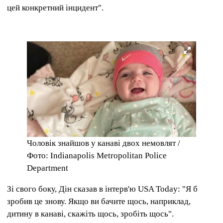
цей конкретний інцидент".
Чоловік знайшов у канаві двох немовлят /
Фото: Indianapolis Metropolitan Police
Department
Зі свого боку, Дін сказав в інтерв'ю USA Today: "Я б
зробив це знову. Якщо ви бачите щось, наприклад,
дитину в канаві, скажіть щось, зробіть щось".