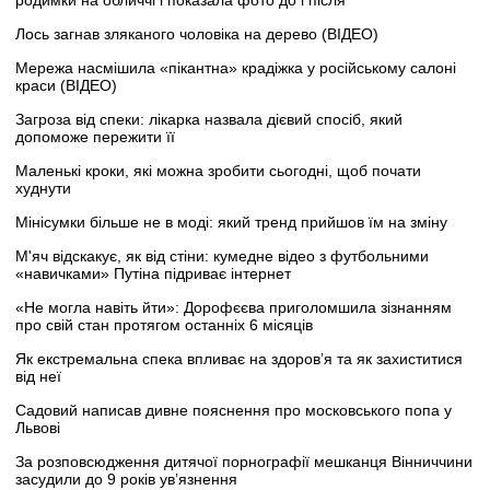
Лось загнав зляканого чоловіка на дерево (ВІДЕО)
Мережа насмішила «пікантна» крадіжка у російському салоні
краси (ВІДЕО)
Загроза від спеки: лікарка назвала дієвий спосіб, який
допоможе пережити її
Маленькі кроки, які можна зробити сьогодні, щоб почати
худнути
Мінісумки більше не в моді: який тренд прийшов їм на зміну
М'яч відскакує, як від стіни: кумедне відео з футбольними
«навичками» Путіна підриває інтернет
«Не могла навіть йти»: Дорофєєва приголомшила зізнанням
про свій стан протягом останніх 6 місяців
Як екстремальна спека впливає на здоров’я та як захиститися
від неї
Садовий написав дивне пояснення про московського попа у
Львові
За розповсюдження дитячої порнографії мешканця Вінниччини
засудили до 9 років ув’язнення