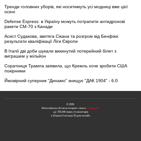
Тренди головних уборів, які носитимуть усі модниці вже цієї
осені
Defense Express: в Україну можуть потрапити антидронові
ракети CM-70 з Канади
Асист Судакова, звитяга Сікана та розгром від Бенфіки:
результати кваліфікації Ліги Європи
В Італії дві доби шукали викинутий лотерейний білет з
виграшем у мільйон
Соратниця Трампа заявила, що Кремль хоче зробити США
покірними
Ймовірний суперник "Динамо" знищує "ДАК 1904" - 6:0
© 2026.
Миколаївська обласна інтернет-газета
«Новини N»
це: 705,446 новин, 0 коментарів
и 19 років 5 місяців 25 днів онлайн.