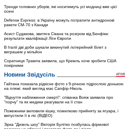
Тренди головних уборів, які носитимуть усі модниці вже цієї
осені
Defense Express: в Україну можуть потрапити антидронові
ракети CM-70 з Канади
Асист Судакова, звитяга Сікана та розгром від Бенфіки:
результати кваліфікації Ліги Європи
В Італії дві доби шукали викинутий лотерейний білет з
виграшем у мільйон
Соратниця Трампа заявила, що Кремль хоче зробити США
покірними
Новини Звідусіль
АРХІВ
Гайтана показала рідкісне фото з 9-річною підрослою донькою
на пляжі: який вигляд має Сапфір-Ніколь
"Відчуття наближення смерті": співачка Вояж заявила про
"порчу" та як медики реагували на її стан
Пожежники виловили кішку, помилково прийняту за ягуара, і
випустили її в ліс (ВІДЕО)
Зірка "Дизель шоу" Вікторія Булітко позбулась фірмової
родимки на обличчі і показала фото до і після