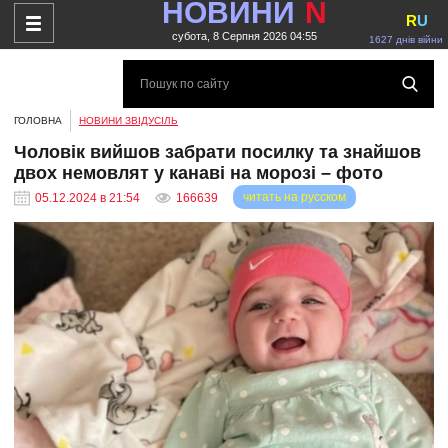
НОВИНИ
N
R
U
субота, 8 Серпня 2026 04:55
1627 днів війни
ГОЛОВНА
НОВИНИ ЗВІДУСІЛЬ
Чоловік вийшов забрати посилку та знайшов
двох немовлят у канаві на морозі – фото
читать на русском
05.12.2024 в 21:54
166639