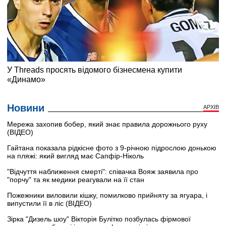
Новини
АРХІВ
Мережа захопив бобер, який знає правила дорожнього руху
(ВІДЕО)
Гайтана показала рідкісне фото з 9-річною підрослою донькою
на пляжі: який вигляд має Сапфір-Ніколь
"Відчуття наближення смерті": співачка Вояж заявила про
"порчу" та як медики реагували на її стан
Пожежники виловили кішку, помилково прийняту за ягуара, і
випустили її в ліс (ВІДЕО)
Зірка "Дизель шоу" Вікторія Булітко позбулась фірмової