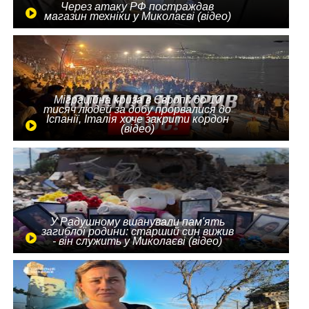
Через атаку РФ постраждав
магазин техніки у Миколаєві (відео)
Міграційна криза в Європі: до 10
тисяч людей за добу прорвалися до
Іспанії, Італія хоче закрити кордон
(відео)
У Радушному вшанували пам'ять
загиблої родини: старший син вижив
- він служить у Миколаєві (відео)