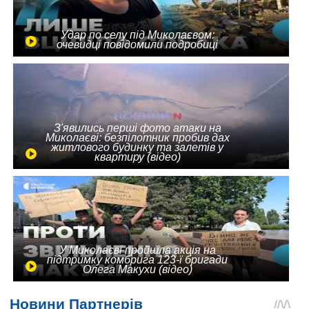
Удар по селу під Миколаєвом:
очевидці повідомили подробиці
З'явились перші фото атаки на
Миколаєві: безпілотник пробив дах
житлового будинку та залетів у
квартиру (відео)
У Миколаєві пройшла акція на
підтримку комбрига 123-ї бригади
Олега Макухи (відео)