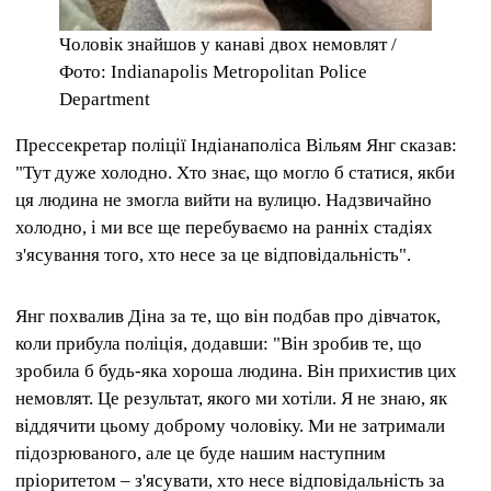
Чоловік знайшов у канаві двох немовлят /
Фото: Indianapolis Metropolitan Police
Department
Прессекретар поліції Індіанаполіса Вільям Янг сказав:
"Тут дуже холодно. Хто знає, що могло б статися, якби
ця людина не змогла вийти на вулицю. Надзвичайно
холодно, і ми все ще перебуваємо на ранніх стадіях
з'ясування того, хто несе за це відповідальність".
Янг похвалив Діна за те, що він подбав про дівчаток,
коли прибула поліція, додавши: "Він зробив те, що
зробила б будь-яка хороша людина. Він прихистив цих
немовлят. Це результат, якого ми хотіли. Я не знаю, як
віддячити цьому доброму чоловіку. Ми не затримали
підозрюваного, але це буде нашим наступним
пріоритетом – з'ясувати, хто несе відповідальність за