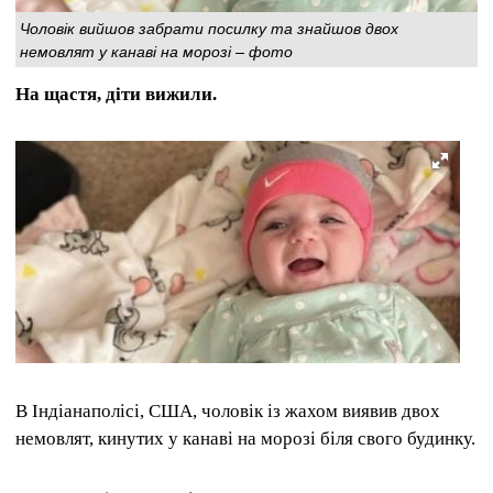
Чоловік вийшов забрати посилку та знайшов двох
немовлят у канаві на морозі – фото
На щастя, діти вижили.
В Індіанаполісі, США, чоловік із жахом виявив двох
немовлят, кинутих у канаві на морозі біля свого будинку.