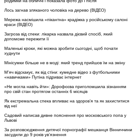
родимки на обличчі і показала фото до і після
Лось загнав зляканого чоловіка на дерево (ВІДЕО)
Мережа насмішила «пікантна» крадіжка у російському салоні
краси (ВІДЕО)
Загроза від спеки: лікарка назвала дієвий спосіб, який
допоможе пережити її
Маленькі кроки, які можна зробити сьогодні, щоб почати
худнути
Мінісумки більше не в моді: який тренд прийшов їм на зміну
М'яч відскакує, як від стіни: кумедне відео з футбольними
«навичками» Путіна підриває інтернет
«Не могла навіть йти»: Дорофєєва приголомшила зізнанням
про свій стан протягом останніх 6 місяців
Як екстремальна спека впливає на здоров’я та як захиститися
від неї
Садовий написав дивне пояснення про московського попа у
Львові
За розповсюдження дитячої порнографії мешканця Вінниччини
засудили до 9 років ув’язнення