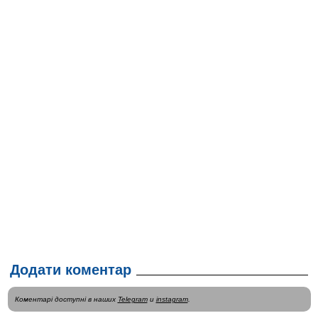
Додати коментар
Коментарі доступні в наших
Telegram
и
instagram
.