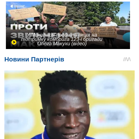
У Миколаєві пройшла акція на
підтримку комбрига 123-ї бригади
Олега Макухи (відео)