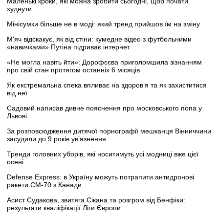
Маленькі кроки, які можна зробити сьогодні, щоб почати
худнути
Мінісумки більше не в моді: який тренд прийшов їм на зміну
М'яч відскакує, як від стіни: кумедне відео з футбольними
«навичками» Путіна підриває інтернет
«Не могла навіть йти»: Дорофєєва приголомшила зізнанням
про свій стан протягом останніх 6 місяців
Як екстремальна спека впливає на здоров’я та як захиститися
від неї
Садовий написав дивне пояснення про московського попа у
Львові
За розповсюдження дитячої порнографії мешканця Вінниччини
засудили до 9 років ув’язнення
Тренди головних уборів, які носитимуть усі модниці вже цієї
осені
Defense Express: в Україну можуть потрапити антидронові
ракети CM-70 з Канади
Асист Судакова, звитяга Сікана та розгром від Бенфіки:
результати кваліфікації Ліги Європи