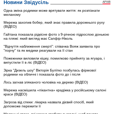
Новини Звідусіль
АРХІВ
Одна зміна родимки може врятувати життя: як розпізнати
меланому
Мережа захопив бобер, який знає правила дорожнього руху
(ВІДЕО)
Гайтана показала рідкісне фото з 9-річною підрослою донькою
на пляжі: який вигляд має Сапфір-Ніколь
"Відчуття наближення смерті": співачка Вояж заявила про
"порчу" та як медики реагували на її стан
Пожежники виловили кішку, помилково прийняту за ягуара, і
випустили її в ліс (ВІДЕО)
Зірка "Дизель шоу" Вікторія Булітко позбулась фірмової
родимки на обличчі і показала фото до і після
Лось загнав зляканого чоловіка на дерево (ВІДЕО)
Мережа насмішила «пікантна» крадіжка у російському салоні
краси (ВІДЕО)
Загроза від спеки: лікарка назвала дієвий спосіб, який
допоможе пережити її
Маленькі кроки, які можна зробити сьогодні, щоб почати