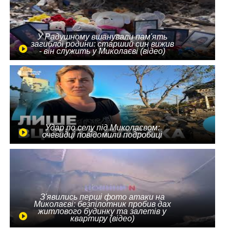
У Радушному вшанували пам'ять
загиблої родини: старший син вижив
- він служить у Миколаєві (відео)
Удар по селу під Миколаєвом:
очевидці повідомили подробиці
З'явились перші фото атаки на
Миколаєві: безпілотник пробив дах
житлового будинку та залетів у
квартиру (відео)