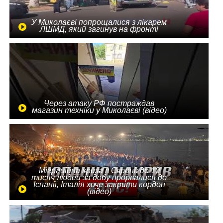
У Миколаєві попрощалися з лікарем
ЛШМД, який загинув на фронті
Через атаку РФ постраждав
магазин техніки у Миколаєві (відео)
Міграційна криза в Європі: до 10
тисяч людей за добу прорвалися до
Іспанії, Італія хоче закрити кордон
(відео)