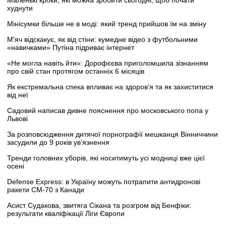
худнути
Мінісумки більше не в моді: який тренд прийшов їм на зміну
М'яч відскакує, як від стіни: кумедне відео з футбольними
«навичками» Путіна підриває інтернет
«Не могла навіть йти»: Дорофєєва приголомшила зізнанням
про свій стан протягом останніх 6 місяців
Як екстремальна спека впливає на здоров’я та як захиститися
від неї
Садовий написав дивне пояснення про московського попа у
Львові
За розповсюдження дитячої порнографії мешканця Вінниччини
засудили до 9 років ув’язнення
Тренди головних уборів, які носитимуть усі модниці вже цієї
осені
Defense Express: в Україну можуть потрапити антидронові
ракети CM-70 з Канади
Асист Судакова, звитяга Сікана та розгром від Бенфіки:
результати кваліфікації Ліги Європи