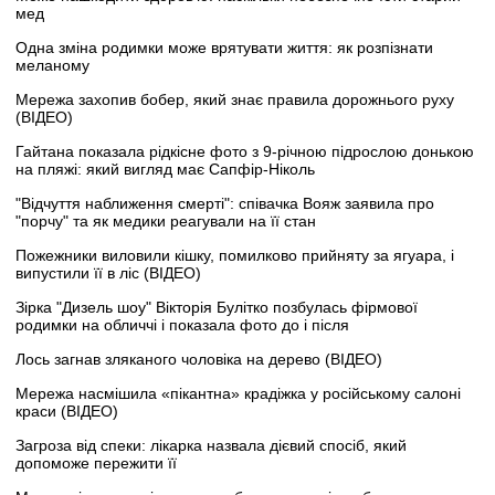
мед
Одна зміна родимки може врятувати життя: як розпізнати
меланому
Мережа захопив бобер, який знає правила дорожнього руху
(ВІДЕО)
Гайтана показала рідкісне фото з 9-річною підрослою донькою
на пляжі: який вигляд має Сапфір-Ніколь
"Відчуття наближення смерті": співачка Вояж заявила про
"порчу" та як медики реагували на її стан
Пожежники виловили кішку, помилково прийняту за ягуара, і
випустили її в ліс (ВІДЕО)
Зірка "Дизель шоу" Вікторія Булітко позбулась фірмової
родимки на обличчі і показала фото до і після
Лось загнав зляканого чоловіка на дерево (ВІДЕО)
Мережа насмішила «пікантна» крадіжка у російському салоні
краси (ВІДЕО)
Загроза від спеки: лікарка назвала дієвий спосіб, який
допоможе пережити її