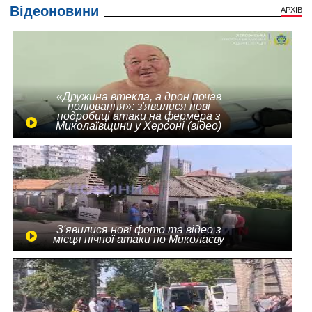
Відеоновини
АРХІВ
«Дружина втекла, а дрон почав
полювання»: з'явилися нові
подробиці атаки на фермера з
Миколаївщини у Херсоні (відео)
З'явилися нові фото та відео з
місця нічної атаки по Миколаєву