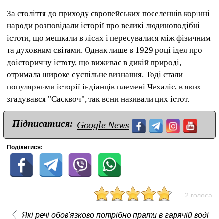
За століття до приходу європейських поселенців корінні
народи розповідали історії про великі людиноподібні
істоти, що мешкали в лісах і пересувалися між фізичним
та духовним світами. Однак лише в 1929 році ідея про
доісторичну істоту, що виживає в дикій природі,
отримала широке суспільне визнання. Тоді стали
популярними історії індіанців племені Чехаліс, в яких
згадувався "Сасквоч", так вони називали цих істот.
Підписатися:
Google News
Поділитися:
2 голоса
Які речі обов'язково потрібно прати в гарячій воді