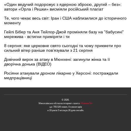
«Один ведучий подорожує з ядерною зброєю, другий – без»:
автори «Орла і Решки» висміяли російський плагіат
Те, чого чекає весь світ: Іран і США наблизилися до історичного
моменту
Гейлі Бібер та Аня Тейлор-Джой проміняли базу на "бабусині"
мережива - встигни приміряти і ти
8 серпня: яке церковне свято сьогодні та чому прикмети про
сильний вітер раніше пов’язували з 21 серпня
Довічний вирок за атаку в Мюнхені: загинули жінка та її
дворічна донька (ВІДЕО)
Росіяни атакували дроном лікарню у Херсоні: постраждали
медпрацівниці
© 2026.
Миколаївська обласна інтернет-газета
«Новини N»
це: 705,526 новин, 0 коментарів
и 19 років 5 місяців 26 днів онлайн.