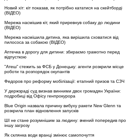
Новий хіт: кіт показав, як потрібно кататися на скейтборді
(ВІДЕО)
Мережа насмішив кіт, який приревнув собаку до людини
(ВІДЕО)
Мережа насмішила дитина, яка вирішила сховатися від
пилососа за собакою (ВІДЕО)
Аптечка в дорогу для дитини: збираємо грамотно перед
відпусткою
"Атеш" стежить за ФСБ у Донецьку: агенти розкрили місце
роботи та розпорядок окупантів
Федоров про реформу мобілізації: етапний призов та СЗЧ
У держзраді суд визнав винними двох громадян України:
подробиці від Офісу генпрокурора
Blue Origin назвала причину вибуху ракети New Glenn та
розкрила план відновлення запусків
ШІ не стане розумнішим за людину: вчений попередив про
іншу загрозу
Як склянка води вранці змінює самопочуття