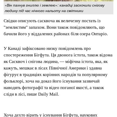
«Він пахнув гниллю і землею»: канадці заскочили снігову
людину під час нічного нальоту на смітники
Свідки описують сасквоча як величезну постать із
"землистим" запахом. Вони також повідомляють, що
бачили його у віддалених районах біля озера Онтаріо.
У Канаді зафіксовано низку повідомлень про
спостереження Бігфута. Ця двонога істота, також відома
як Сасквоч і снігова людина, — міфічна істота, яка, як
кажуть, мешкає в лісах Північної Америки і здавна
фігурує в традиціях корінних народів та популярному
фольклорі, хоча на доказ його існування зазвичай
наводять фотографії та відео поганої якості, а також
сліди в лісі, пише Daily Mail.
Хоча дехто вірить у існування Бігфута, наукових