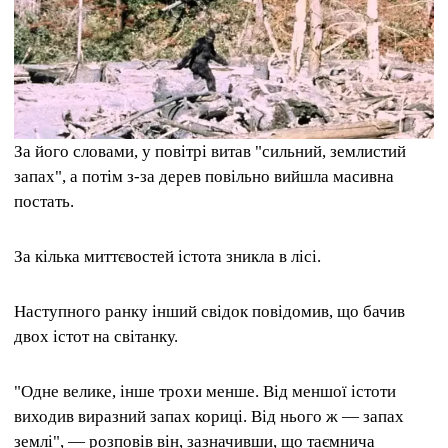
За його словами, у повітрі витав "сильний, землистий
запах", а потім з-за дерев повільно вийшла масивна
постать.
За кілька миттєвостей істота зникла в лісі.
Наступного ранку інший свідок повідомив, що бачив
двох істот на світанку.
"Одне велике, інше трохи менше. Від меншої істоти
виходив виразний запах кориці. Від нього ж — запах
землі", — розповів він, зазначивши, що таємнича