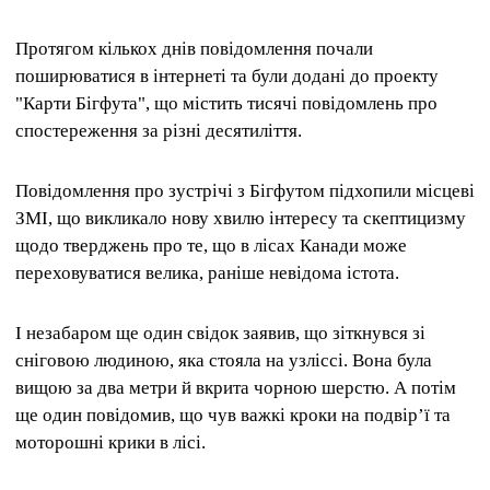
Протягом кількох днів повідомлення почали
поширюватися в інтернеті та були додані до проекту
"Карти Бігфута", що містить тисячі повідомлень про
спостереження за різні десятиліття.
Повідомлення про зустрічі з Бігфутом підхопили місцеві
ЗМІ, що викликало нову хвилю інтересу та скептицизму
щодо тверджень про те, що в лісах Канади може
переховуватися велика, раніше невідома істота.
І незабаром ще один свідок заявив, що зіткнувся зі
сніговою людиною, яка стояла на узліссі. Вона була
вищою за два метри й вкрита чорною шерстю. А потім
ще один повідомив, що чув важкі кроки на подвір’ї та
моторошні крики в лісі.