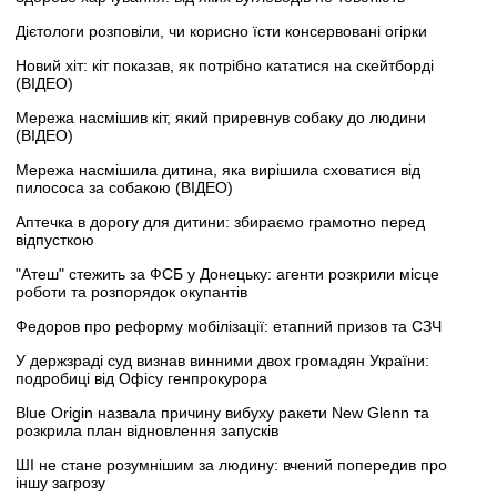
Дієтологи розповіли, чи корисно їсти консервовані огірки
Новий хіт: кіт показав, як потрібно кататися на скейтборді
(ВІДЕО)
Мережа насмішив кіт, який приревнув собаку до людини
(ВІДЕО)
Мережа насмішила дитина, яка вирішила сховатися від
пилососа за собакою (ВІДЕО)
Аптечка в дорогу для дитини: збираємо грамотно перед
відпусткою
"Атеш" стежить за ФСБ у Донецьку: агенти розкрили місце
роботи та розпорядок окупантів
Федоров про реформу мобілізації: етапний призов та СЗЧ
У держзраді суд визнав винними двох громадян України:
подробиці від Офісу генпрокурора
Blue Origin назвала причину вибуху ракети New Glenn та
розкрила план відновлення запусків
ШІ не стане розумнішим за людину: вчений попередив про
іншу загрозу