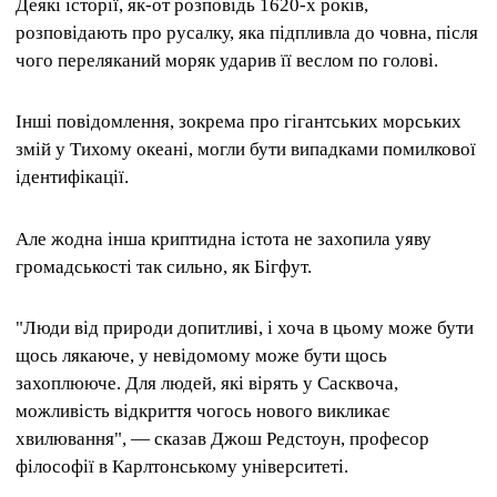
Деякі історії, як-от розповідь 1620-х років,
розповідають про русалку, яка підпливла до човна, після
чого переляканий моряк ударив її веслом по голові.
Інші повідомлення, зокрема про гігантських морських
змій у Тихому океані, могли бути випадками помилкової
ідентифікації.
Але жодна інша криптидна істота не захопила уяву
громадськості так сильно, як Бігфут.
"Люди від природи допитливі, і хоча в цьому може бути
щось лякаюче, у невідомому може бути щось
захоплююче. Для людей, які вірять у Сасквоча,
можливість відкриття чогось нового викликає
хвилювання", — сказав Джош Редстоун, професор
філософії в Карлтонському університеті.