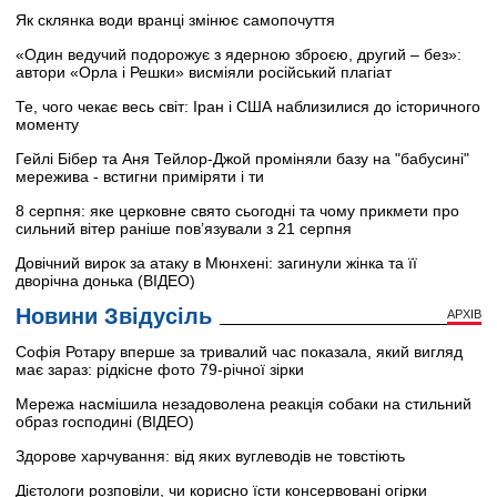
Як склянка води вранці змінює самопочуття
«Один ведучий подорожує з ядерною зброєю, другий – без»:
автори «Орла і Решки» висміяли російський плагіат
Те, чого чекає весь світ: Іран і США наблизилися до історичного
моменту
Гейлі Бібер та Аня Тейлор-Джой проміняли базу на "бабусині"
мережива - встигни приміряти і ти
8 серпня: яке церковне свято сьогодні та чому прикмети про
сильний вітер раніше пов’язували з 21 серпня
Довічний вирок за атаку в Мюнхені: загинули жінка та її
дворічна донька (ВІДЕО)
Новини Звідусіль
АРХІВ
Софія Ротару вперше за тривалий час показала, який вигляд
має зараз: рідкісне фото 79-річної зірки
Мережа насмішила незадоволена реакція собаки на стильний
образ господині (ВІДЕО)
Здорове харчування: від яких вуглеводів не товстіють
Дієтологи розповіли, чи корисно їсти консервовані огірки