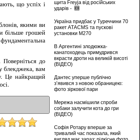
щита Freyja від російських
ають, що успіх і
ударів -
Україна придбає у Туреччини 70
блонів, якими ви
ракет ATACMS та пускові
ти більше грошей
установки M270
к фундаментальна
В Аргентині злодюжка-
канатоходець примудрився
вкрасти дроти на великій висоті
. Поверніться до
(ВІДЕО)
ку блекджека, вам
ку. Це найкращий
Дантес уперше публічно
з’явився з новою обраницею:
юсі.
фото зіркової пари
Мережа насмішили спроби
собаки залучити кота до гри
(ВІДЕО)
Софія Ротару вперше за
тривалий час показала, який
вигляд має зараз: рідкісне фото