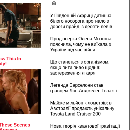
У Південній Африці дитинча
білого носорога прогнало з
дороги прайд із десяти левів
Продюсерка Олена Мозгова
пояснила, чому не виїхала з
України під час війни
Що станеться з організмом,
якщо пити пиво щодня:
застереження лікаря
Легенда Барселони став
гравцем Лос-Анджелес Гелаксі
Майже мільйон кілометрів: в
Австралії продають унікальну
Toyota Land Cruiser 200
Нова теорія квантової гравітації