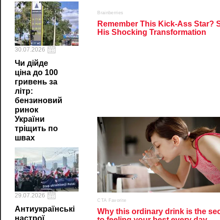
30.07.2026
Чи дійде
ціна до 100
гривень за
літр:
бензиновий
ринок
України
тріщить по
швах
29.07.2026
Антиукраїнські
настрої