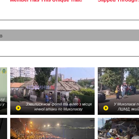
am
.
иці
и у
З'явилися нові фото та відео з місця
У Миколаєві 
нічної атаки по Миколаєву
ЛШМД, який