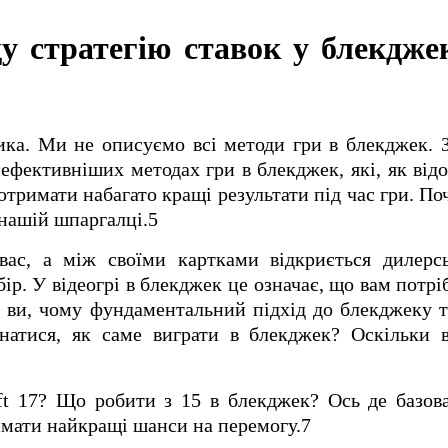
у стратегію ставок у блекдже
ика. Ми не описуємо всі методи гри в блекджек. 
фективніших методах гри в блекджек, які, як від
тримати набагато кращі результати під час гри. Поч
 нашій шпаргалці.5
ас, а між своїми картками відкриється дилерс
ір. У відеогрі в блекджек це означає, що вам потрі
е ви, чому фундаментальний підхід до блекджеку 
натися, як саме виграти в блекджек? Оскільки в
ft 17? Що робити з 15 в блекджек? Ось де базова
мати найкращі шанси на перемогу.7