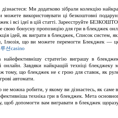
дізнаєтеся: Ми додатково зібрали колекцію найкр
и можете використовувати ці безкоштовні подару
кджек і всі ідеї в цій статті. Зареєструйте БЕЗКОШ
те свою бонусну пропозицію для гри в блекджек онл
кція ідей, як виграти в блекджек, Список систем, я
, Ілюзія, що ви можете перемогти Блекджек — це
루션casino
 найефективнішу стратегію виграшу в блекджек
і онлайн. Завдяки найкращій техніці блекджеку 
ож тому, що блекджек не є грою для ставок, як рул
ігрові автомати.
 не можна робити, у якому ви дізнаєтесь, як саме в
ефективніша техніка гри в блекджек. Мета основног
у, щоб допомогти вам вигравати в блекджек щоразу,