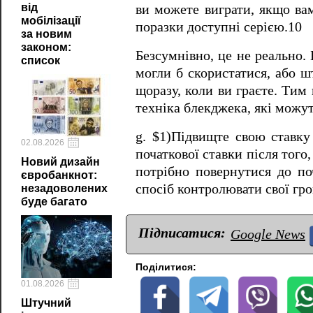
від
ви можете виграти, якщо вам
мобілізації
поразки доступні серією.10
за новим
законом:
Безсумнівно, це не реально.
список
могли б скористатися, або ш
щоразу, коли ви граєте. Тим
техніка блекджека, які можу
g. $1)Підвищте свою ставку 
02.08.2026
початкової ставки після того
Новий дизайн
потрібно повернутися до по
євробанкнот:
спосіб контролювати свої гро
незадоволених
буде багато
Підписатися:
Google News
Поділитися:
01.08.2026
Штучний