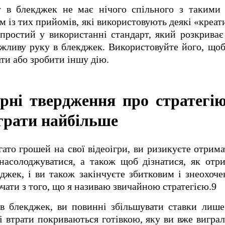
 в блекджек не має нічого спільного з такими
м із тих прийомів, які використовують деякі «креат
простий у використанні стандарт, який розкриває
жливу руку в блекджек. Використовуйте його, щоб
ти або зробити іншу дію.
ірні твердження про стратегі
грати найбільше
гато грошей на свої відеоігри, ви ризикуєте отрима
насолоджуватися, а також щоб дізнатися, як отр
джек, і ви також закінчуєте збитковим і знеохо
очати з того, що я називаю звичайною стратегією.9
 в блекджек, ви повинні збільшувати ставки лише
і втрати покриваються готівкою, яку ви вже виграл