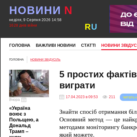
НОВИНИ
N
неділя, 9 Серпня 2026 14:58
R
U
1628 днів війни
ГОЛОВНА
ВАЖЛИВІ НОВИНИ
СТАТТІ
НОВИНИ ЗВІДУС
ГОЛОВНА
НОВИНИ ЗВІДУСІЛЬ
5 простих фактів
виграти
17.04.2023 в 09:53
211
читать 
Вчора
«Україна
Знайти спосіб отримання бі
воює з
Основний метод — це найкра
Польщею, а
Дональд
методами моніторингу банкро
Трамп –
який можете.