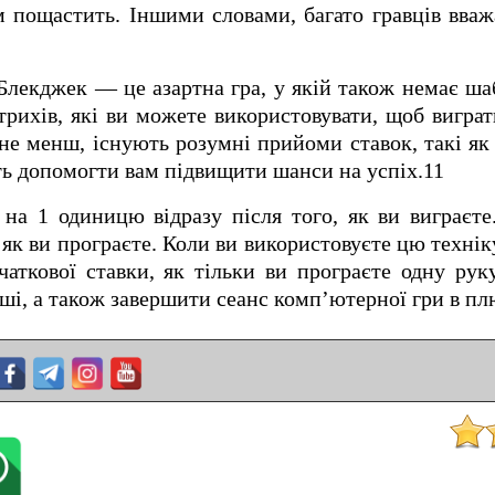
 пощастить. Іншими словами, багато гравців вваж
 Блекджек — це азартна гра, у якій також немає ша
трихів, які ви можете використовувати, щоб вигра
 не менш, існують розумні прийоми ставок, такі я
ть допомогти вам підвищити шанси на успіх.11
на 1 одиницю відразу після того, як ви виграєте
, як ви програєте. Коли ви використовуєте цю техні
чаткової ставки, як тільки ви програєте одну ру
ші, а також завершити сеанс комп’ютерної гри в пл