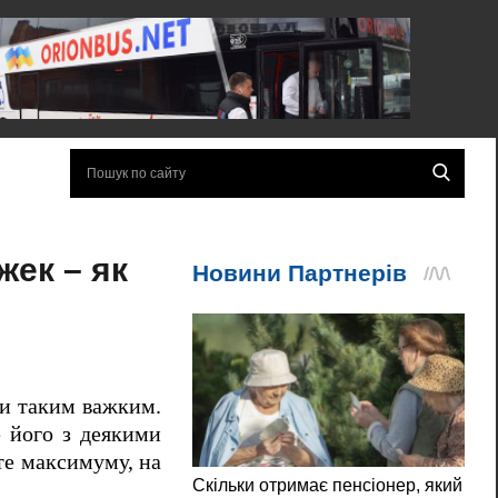
жек – як
ти таким важким.
 його з деякими
те максимуму, на