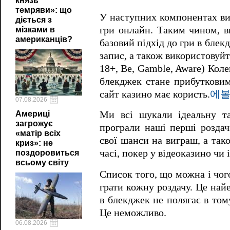
князь
темряви»: що
У наступних компонентах ви 
діється з
гри онлайн. Таким чином, в
мізками в
американців?
базовий підхід до гри в бле
запис, а також використовуй
18+, Be, Gamble, Aware) Коле
блекджек стане прибутковим
сайт казино має користь.
에볼
07.08.2026
Америці
Ми всі шукали ідеальну та
загрожує
програли наші перші роздач
«матір всіх
свої шанси на виграш, а так
криз»: не
часі, покер у відеоказино чи 
поздоровиться
всьому світу
Список того, що можна і чого
грати кожну роздачу. Це най
в блекджек не полягає в том
Це неможливо.
06.08.2026