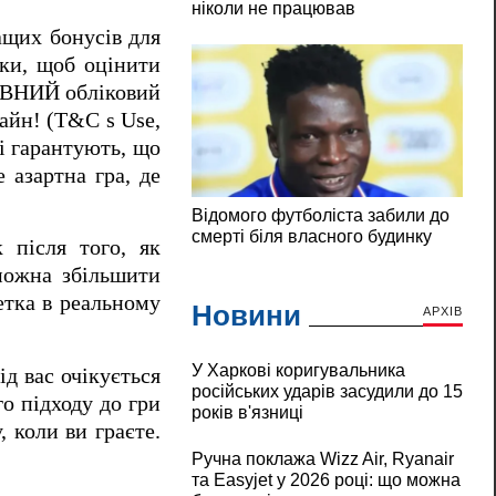
ащих бонусів для
нки, щоб оцінити
ТОВНИЙ обліковий
айн! (T&C s Use,
кі гарантують, що
 азартна гра, де
 після того, як
можна збільшити
етка в реальному
Новини
АРХІВ
У Харкові коригувальника
ід вас очікується
російських ударів засудили до 15
о підходу до гри
років в'язниці
 коли ви граєте.
Ручна поклажа Wizz Air, Ryanair
та Easyjet у 2026 році: що можна