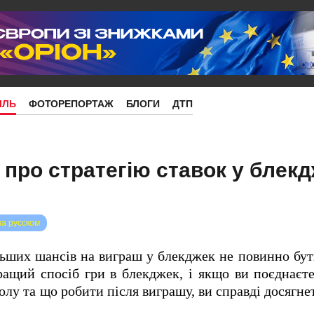
ІЛЬ
ФОТОРЕПОРТАЖ
БЛОГИ
ДТП
 про стратегію ставок у блекд
на русском
льших шансів на виграш у блекджек не повинно бу
щий спосіб гри в блекджек, і якщо ви поєднаєте
лу та що робити після виграшу, ви справді досягне