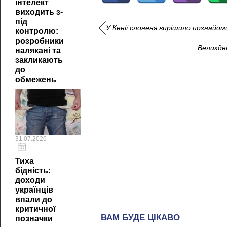
інтелект
виходить з-
під
У Кенії слоненя вирішило познайом
контролю:
розробники
Великден
налякані та
закликають
до
обмежень
31.07.2026
Тиха
бідність:
доходи
українців
впали до
критичної
позначки