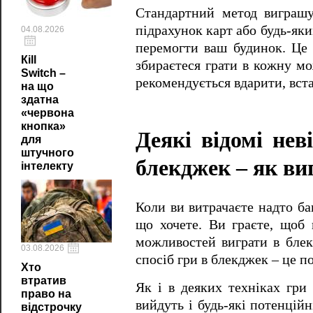
Стандартний метод виграшу
підрахунок карт або будь-яки
04.08.2026
перемогти ваш будинок. Це 
Кill
збираєтеся грати в кожну мо
Switch –
рекомендується вдарити, вста
на що
здатна
«червона
кнопка»
Деякі відомі нев
для
штучного
блекджек – як ви
інтелекту
Коли ви витрачаєте надто ба
що хочете. Ви граєте, щоб 
можливостей виграти в блек
03.08.2026
спосіб гри в блекджек – це п
Хто
втратив
Як і в деяких техніках гри
право на
вийдуть і будь-які потенційн
відстрочку