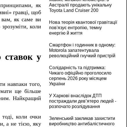
 принципами, як
Австралії продають унікальну
Toyota Land Cruiser 200
ивні» гравці, щоб
 вам, як саме ви
Нова теорія квантової гравітації
 зрозуміти, коли
пов'язує ентропію, темну
енергію й життя
Смартфон і годинник в одному:
Motorola запатентувала
ю ставок у
революційний гнучкий пристрій
Солідарність та підтримка:
Чикаго офіційно проголосило
серпень 2026 року місяцем
ти навпаки того,
України
имати ще більше
У Харкові внаслідок ДТП
ченим. Найкращий
постраждали дев’ятеро людей -
розпочато розлідування
 тоді, коли очки
Зеленський закликав захистити
и, а не тією, яку
виробництво антибалістичного