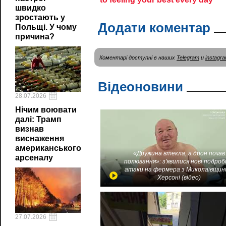
швидко
зростають у
Додати коментар
Польщі. У чому
причина?
Коментарі доступні в наших
Telegram
и
instagr
Відеоновини
28.07.2026
Нічим воювати
далі: Трамп
визнав
виснаження
американського
«Дружина втекла, а дрон почав
арсеналу
полювання»: з'явилися нові подроб
атаки на фермера з Миколаївщин
Херсоні (відео)
27.07.2026