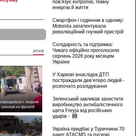
пов'язує ентропію, темну
енергію й життя
Смартфон і годинник в одному:
Motorola запатентувала
революційний гнучкий пристрій
Солідарність та підтримка:
Чикаго офіційно проголосило
АРХІВ
серпень 2026 року місяцем
України
У Харкові внаслідок ДТП
постраждали дев’ятеро людей -
розпочато розлідування
Зеленський закликав захистити
попрощалися з лікарем
виробництво антибалістичного
 загинув на фронті
щита Freyja від російських
ударів -
Україна придбає у Туреччини 70
ракет ATACMS та пускові