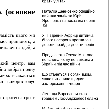
брати у літак
к (основне
Наталка Денисенко офіційно
вийшла заміж за Юрія
Ярошенка та показала перші
Замість цього ми
У Південній Африці дитинча
білого носорога прогнало з
омо, працюють, а
дороги прайд із десяти левів
инаючи з ідей, а
Продюсерка Олена Мозгова
пояснила, чому не виїхала з
ький центр, вам
України під час війни
бно вибрати одну
Що станеться з організмом,
також вважається
якщо пити пиво щодня:
ін використовує
застереження лікаря
Легенда Барселони став
 стратегія гри в
гравцем Лос-Анджелес Гелаксі
Майже мільйон кілометрів: в