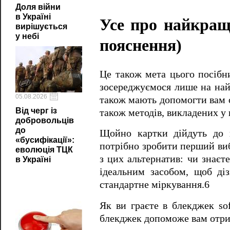
Доля війни
в Україні
Усе про найкращ
вирішується
у небі
пояснення)
Це також мета цього посібн
зосереджуємося лише на найе
05.08.2026
також мають допомогти вам о
Від черг із
також методів, викладених у
добровольців
до
Щойно картки дійдуть до в
«бусифікації»:
потрібно зробити перший виб
еволюція ТЦК
з цих альтернатив: чи знаєт
в Україні
ідеальним засобом, щоб діз
стандартне міркування.6
Як ви граєте в блекджек so
блекджек допоможе вам отри